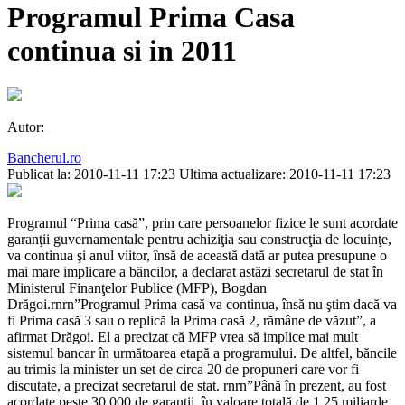
Programul Prima Casa
continua si in 2011
Autor:
Bancherul.ro
Publicat la: 2010-11-11 17:23
Ultima actualizare: 2010-11-11 17:23
Programul “Prima casă”, prin care persoanelor fizice le sunt acordate
garanţii guvernamentale pentru achiziţia sau construcţia de locuinţe,
va continua şi anul viitor, însă de această dată ar putea presupune o
mai mare implicare a băncilor, a declarat astăzi secretarul de stat în
Ministerul Finanţelor Publice (MFP), Bogdan
Drăgoi.rnrn”Programul Prima casă va continua, însă nu ştim dacă va
fi Prima casă 3 sau o replică la Prima casă 2, rămâne de văzut”, a
afirmat Drăgoi. El a precizat că MFP vrea să implice mai mult
sistemul bancar în următoarea etapă a programului. De altfel, băncile
au trimis la minister un set de circa 20 de propuneri care vor fi
discutate, a precizat secretarul de stat. rnrn”Până în prezent, au fost
acordate peste 30.000 de garanţii, în valoare totală de 1,25 miliarde