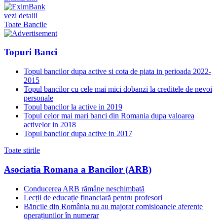
vezi detalii
Toate Bancile
Topuri Banci
Topul bancilor dupa active si cota de piata in perioada 2022-
2015
Topul bancilor cu cele mai mici dobanzi la creditele de nevoi
personale
Topul bancilor la active in 2019
Topul celor mai mari banci din Romania dupa valoarea
activelor in 2018
Topul bancilor dupa active in 2017
Toate stirile
Asociatia Romana a Bancilor (ARB)
Conducerea ARB rămâne neschimbată
Lecții de educație financiară pentru profesori
Băncile din România nu au majorat comisioanele aferente
operațiunilor în numerar