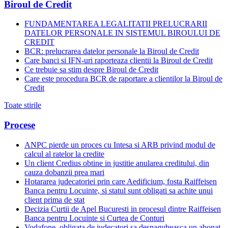
Biroul de Credit
FUNDAMENTAREA LEGALITATII PRELUCRARII
DATELOR PERSONALE IN SISTEMUL BIROULUI DE
CREDIT
BCR: prelucrarea datelor personale la Biroul de Credit
Care banci si IFN-uri raporteaza clientii la Biroul de Credit
Ce trebuie sa stim despre Biroul de Credit
Care este procedura BCR de raportare a clientilor la Biroul de
Credit
Toate stirile
Procese
ANPC pierde un proces cu Intesa si ARB privind modul de
calcul al ratelor la credite
Un client Credius obtine in justitie anularea creditului, din
cauza dobanzii prea mari
Hotararea judecatoriei prin care Aedificium, fosta Raiffeisen
Banca pentru Locuinte, si statul sunt obligati sa achite unui
client prima de stat
Decizia Curtii de Apel Bucuresti in procesul dintre Raiffeisen
Banca pentru Locuinte si Curtea de Conturi
Vodafone, obligata de judecatori sa despagubeasca un abonat