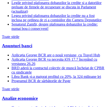
Legile privind plafonarea dobanzilor la credite si a datoriilor
preluate de firmele de recuperare se discuta in Parlament
(actualizat)
Legea privind plafonarea dobanzilor la credite nu a fost
inclusa pe ordinea de zi a comisiilor din Camera Deputatilor
Senatorul Zamfir, despre plafonarea dobanzilor la credite:
numai bou-i consecvent!
Toate stirile
Anunturi banci
Aplicația George BCR are o nouă versiune, cu Travel Hub
Aplicația George BCR va necesita iOS 17.7 începând cu
versiunea 26.26
BRD aderă la contractul colectiv de muncă încheiat de CPBR
cu sindicatele
Libra Bank și-a majorat profitul cu 20%, la 324 milioane lei
Programul BCR de sărbătorile de Paște
Toate stirile
Analize economice