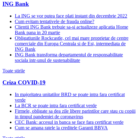
ING Bank
La ING se vor putea face plati instant din decembrie 2022
Cum evitam tentativele de frauda online?
Clientii ING Bank trebuie sa-si actualizeze aplicatia Home
Bank pana in 20 martie
Obligatiunile Rockcastle, cel mai mare proprietar de centre
comerciale din Europa Centrala si de Est, intermediata de
ING Bank
ING Bank transforma departamentul de responsabilitate
sociala intr-unul de sustenabilitate
Toate stirile
Criza COVID-19
In majoritatea unitatilor BRD se poate intra fara certificat
verde
La BCR se poate intra fara certificat verde
Firmele, obligate sa dea zile libere parintilor care stau cu copiii
in timpul pandemiei de coronavirus
CEC Bank: accesul in banca se face fara certificat verde
Cum se amana ratele la creditele Garanti BBVA