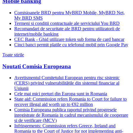
Mobile banking
Comisioanele BRD pentru MyBRD Mobile, MyBRD Net,
My BRD SMS
Termeni si conditii contractuale ale serviciului You BRD
Recomandari de securitate ale BRD pentru utilizatorii de
internet/mobile banking
CEC Bank - Ghid utilizare token sub forma de card bancar
Cinci banci permit platile cu telefonul mobil prin Google Pay
Toate stirile
Noutati Comisia Europeana
Avertismentul Comitetului European pentru risc sistemic
(CERS) privind vulnerabilitățile din sistemul financiar al
Uniunii
Cele mai mici preturi din Europa sunt in Romania
State aid: Commission refers Romania to Court for failure to
recover illegal aid worth up to €92 million
Comisia Europeana publica raportul privind progresele
inregistrate de Romania in cadrul mecanismului de cooperare
si de verificare (MCV)
Infringements: Commission refers Greece, Ireland and
Romania to the Court of Justice for not implementing anti-