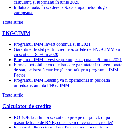
carburanți și lubrifianți în iunie 2026
Inflația anuală, în scădere la 9,2% după metodologia
europeană
Toate stirile
FNGCIMM
Programul IMM Invest continua si in 2021
Garantiile de stat pentru credite acordate de FNGCIMM au
crescut cu 185% in 2020
Programul IMM invest se prelungeste pana in 30 iunie 2021
Firmele pot obtine credite bancare garantate si subventionate
de stat, pe baza facturilor (factoring), prin programul IMM
Factor
Programul IMM Leasing va fi operational in perioada
urmatoare, anunta FNGCIMM
Toate stirile
Calculator de credite
ROBOR la 3 luni a scazut cu aproape un punct, dupa
masurile luate de BNR; cu cat se reduce rata la credite?
In ce mall din sectorul 4 pot face o simulare pentru o