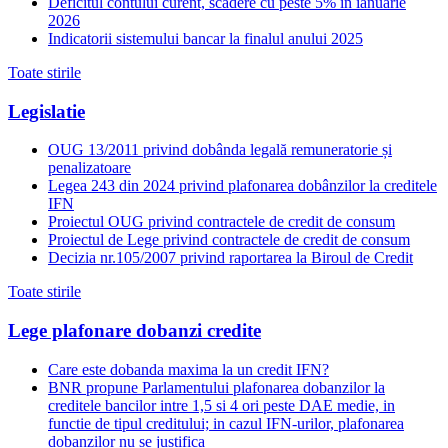
Deficitul contului curent, scădere cu peste 5% în ianuarie
2026
Indicatorii sistemului bancar la finalul anului 2025
Toate stirile
Legislatie
OUG 13/2011 privind dobânda legală remuneratorie și
penalizatoare
Legea 243 din 2024 privind plafonarea dobânzilor la creditele
IFN
Proiectul OUG privind contractele de credit de consum
Proiectul de Lege privind contractele de credit de consum
Decizia nr.105/2007 privind raportarea la Biroul de Credit
Toate stirile
Lege plafonare dobanzi credite
Care este dobanda maxima la un credit IFN?
BNR propune Parlamentului plafonarea dobanzilor la
creditele bancilor intre 1,5 si 4 ori peste DAE medie, in
functie de tipul creditului; in cazul IFN-urilor, plafonarea
dobanzilor nu se justifica