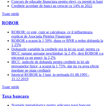
Concurs de educatie financiara pentru elevi, cu premii in bani
Creditele acordate de banci au crescut cu 14% in 2022
Toate stirile
ROBOR
ROBOR: ce este, cum se calculeaza, ce il influenteaza,
explicat de Asociatia Pietelor Financiare
ROBOR a scazut la 1,59%, dupa ce BNR a redus dobanda la
1,25%
Dobanzile variabile la creditele noi in lei nu scad, pentru ca
IRCC ramane aproape neschimbat, la 2,4%, desi ROBOR s-a
micsorat cu un punct, la 2,2%
IRCC, indicele de dobanda pentru creditele in lei ale
persoanelor fizice, a scazut la 1,75%, dar nu va avea efecte
imediate pe piata creditarii
Istoricul ROBOR la 3 luni, in perioada 01.08.1995 -
31.12.2019
Toate stirile
Taxa bancara
Normele metodologice pentru aplicarea taxei bancare,