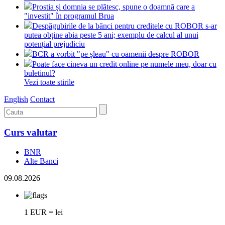
Prostia și domnia se plătesc, spune o doamnă care a
"investit" în programul Brua
Despăgubirile de la bănci pentru creditele cu ROBOR s-ar
putea obține abia peste 5 ani; exemplu de calcul al unui
potențial prejudiciu
BCR a vorbit "pe șleau" cu oamenii despre ROBOR
Poate face cineva un credit online pe numele meu, doar cu
buletinul?
Vezi toate stirile
English
Contact
Curs valutar
BNR
Alte Banci
09.08.2026
1 EUR = lei