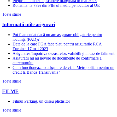
Prețurile industriale, scădere marginală în mai 2025
România, la 78% din PIB-ul mediu pe locuitor al UE
Toate stirile
Informatii utile asigurari
Pot fi amendat dacă nu am asigurare obligatorie pentru
locuință (PAD)?
Data de la care FGA face plati pentru asigurarile RCA
Euroins: 17 mai 2023
Asigurarea împotriva dezastrelor, valabilă și in caz de faliment
Asiguratii nu au nevoie de documente de confirmare a
cutremurului
Cum functioneaza o asigurare de viata Metropolitan pentru un
credit la Banca Transilvania?
Toate stirile
FILME
Filmul Parking, un cliseu plictisitor
Toate stirile