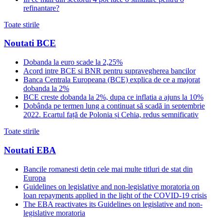
refinantare?
Toate stirile
Noutati BCE
Dobanda la euro scade la 2,25%
Acord intre BCE si BNR pentru supravegherea bancilor
Banca Centrala Europeana (BCE) explica de ce a majorat
dobanda la 2%
BCE creste dobanda la 2%, dupa ce inflatia a ajuns la 10%
Dobânda pe termen lung a continuat să scadă in septembrie
2022. Ecartul față de Polonia și Cehia, redus semnificativ
Toate stirile
Noutati EBA
Bancile romanesti detin cele mai multe titluri de stat din
Europa
Guidelines on legislative and non-legislative moratoria on
loan repayments applied in the light of the COVID-19 crisis
The EBA reactivates its Guidelines on legislative and non-
legislative moratoria