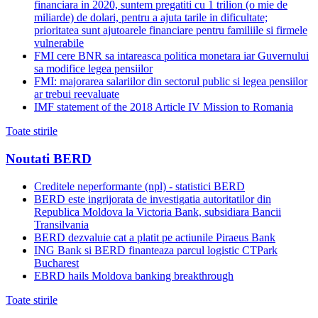
financiara in 2020, suntem pregatiti cu 1 trilion (o mie de
miliarde) de dolari, pentru a ajuta tarile in dificultate;
prioritatea sunt ajutoarele financiare pentru familiile si firmele
vulnerabile
FMI cere BNR sa intareasca politica monetara iar Guvernului
sa modifice legea pensiilor
FMI: majorarea salariilor din sectorul public si legea pensiilor
ar trebui reevaluate
IMF statement of the 2018 Article IV Mission to Romania
Toate stirile
Noutati BERD
Creditele neperformante (npl) - statistici BERD
BERD este ingrijorata de investigatia autoritatilor din
Republica Moldova la Victoria Bank, subsidiara Bancii
Transilvania
BERD dezvaluie cat a platit pe actiunile Piraeus Bank
ING Bank si BERD finanteaza parcul logistic CTPark
Bucharest
EBRD hails Moldova banking breakthrough
Toate stirile