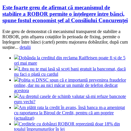
Este foarte greu de afirmat că mecanismul de
stabilire a ROBOR permite o înțelegere între bănci,
spune fostul economist șef al Consiliului Concurenței
Este greu de demonstrat că mecanismul transparent de stabilire a
ROBOR, prin afișarea cotațiilor în perioada de fixing, permite o
înțelegere între bănci (cartel) pentru majorarea dobânzilor, după cum
susține...
detalii
Dobânda la creditul din reclama Raiffeisen poate fi și de 5
ori mai mare
Libra nu te mai lasă să scoți bani gratuit la bancomat, dacă
nu faci o plată cu cardul
Poliția și DNSC spun că e importantă prevenirea fraudelor
online, dar nu au nici măcar un număr de telefon dedicat
acestora
Au dreptul casele de schimb valutar să-mi refuze bancnote
euro vechi?
Am plătit rata la credit în avans, însă banca m-a amenințat
cu raportarea la Biroul de Credit, pentru că am poprire
(actualizat)
Creditele cu dobânzi ROBOR reprezintă doar 18% din
totalul împrumuturilor în lei