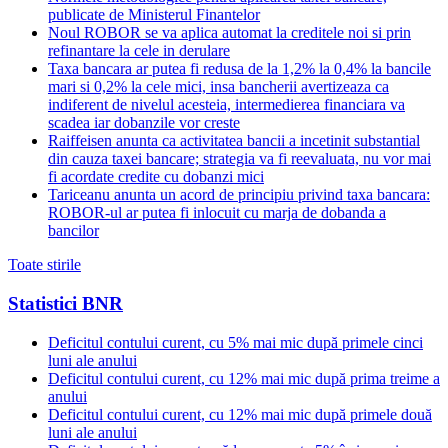
publicate de Ministerul Finantelor
Noul ROBOR se va aplica automat la creditele noi si prin
refinantare la cele in derulare
Taxa bancara ar putea fi redusa de la 1,2% la 0,4% la bancile
mari si 0,2% la cele mici, insa bancherii avertizeaza ca
indiferent de nivelul acesteia, intermedierea financiara va
scadea iar dobanzile vor creste
Raiffeisen anunta ca activitatea bancii a incetinit substantial
din cauza taxei bancare; strategia va fi reevaluata, nu vor mai
fi acordate credite cu dobanzi mici
Tariceanu anunta un acord de principiu privind taxa bancara:
ROBOR-ul ar putea fi inlocuit cu marja de dobanda a
bancilor
Toate stirile
Statistici BNR
Deficitul contului curent, cu 5% mai mic după primele cinci
luni ale anului
Deficitul contului curent, cu 12% mai mic după prima treime a
anului
Deficitul contului curent, cu 12% mai mic după primele două
luni ale anului