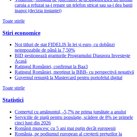
caruia a refuzat sa-i repare un telefon stricat sau sa-i dea banii
inapoi (decizia instantei)
Toate stirile
Stiri economice
Noi titluri de stat FIDELIS în lei și euro, cu dobânzi
neimpozabile de pânã la 7,50%
BID gestionează granturile Programului Diaspora Investește
Acasă
Ratingul României, confirmat la Baa3
Ratingul României, menținut la BBB- cu perspectivă negativă
Guvernul renunță la Mastercard pentru portofelul digital
Toate stirile
Statistici
Comerțul cu amănuntul, -5,7% pe prima jumătate a anului
Serviciile de piață pentru populație, scădere de 8% pe primele
cinci luni din 2026
Românii muncesc cu 5 ani mai puțin decât europenii
România, pe podiumul european al creșterii prețurilor la