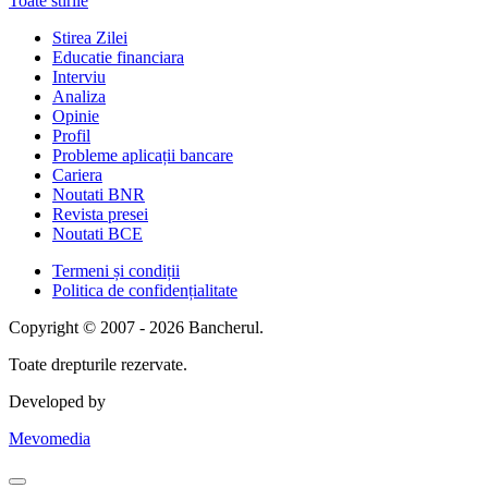
Toate stirile
Stirea Zilei
Educatie financiara
Interviu
Analiza
Opinie
Profil
Probleme aplicații bancare
Cariera
Noutati BNR
Revista presei
Noutati BCE
Termeni și condiții
Politica de confidențialitate
Copyright © 2007 - 2026 Bancherul.
Toate drepturile rezervate.
Developed by
Mevomedia