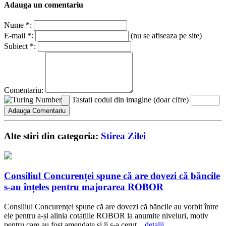
Adauga un comentariu
Nume *:
E-mail *:
(nu se afiseaza pe site)
Subiect *:
Comentariu:
Tastati codul din imagine (doar cifre)
Alte stiri din categoria:
Stirea Zilei
Consiliul Concurenței spune că are dovezi că băncile
s-au înțeles pentru majorarea ROBOR
Consiliul Concurenței spune că are dovezi că băncile au vorbit între
ele pentru a-și alinia cotațiile ROBOR la anumite niveluri, motiv
pentru care au fost amendate și li s-a cerut...
detalii