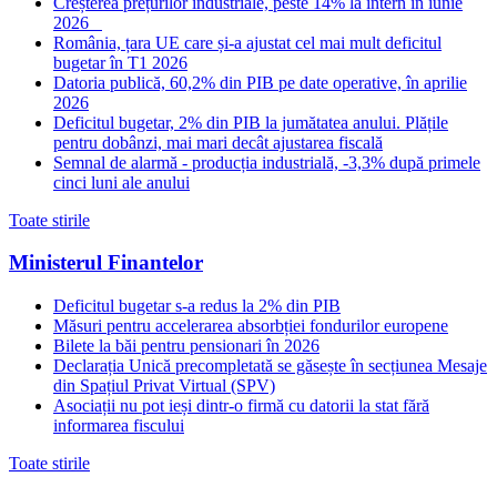
Creșterea prețurilor industriale, peste 14% la intern în iunie
2026
România, țara UE care și-a ajustat cel mai mult deficitul
bugetar în T1 2026
Datoria publică, 60,2% din PIB pe date operative, în aprilie
2026
Deficitul bugetar, 2% din PIB la jumătatea anului. Plățile
pentru dobânzi, mai mari decât ajustarea fiscală
Semnal de alarmă - producția industrială, -3,3% după primele
cinci luni ale anului
Toate stirile
Ministerul Finantelor
Deficitul bugetar s-a redus la 2% din PIB
Măsuri pentru accelerarea absorbției fondurilor europene
Bilete la băi pentru pensionari în 2026
Declarația Unică precompletată se găsește în secțiunea Mesaje
din Spațiul Privat Virtual (SPV)
Asociații nu pot ieși dintr-o firmă cu datorii la stat fără
informarea fiscului
Toate stirile