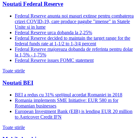
Noutati Federal Reserve
Federal Reserve anunta noi masuri extinse pentru combaterea
crizei COVID-19, care produce pagube "imense" in Statele
Unite si in lume
Federal Reserve urca dobanda la 2,25%
Federal Reserve decided to maintain the target range for the
federal funds rate at 1-1/2 to 1-3/4 percent
Federal Reserve majoreaza dobanda de referinta pentru dolar
la 1,5% - 1,75%
Federal Reserve issues FOMC statement
Toate stirile
Noutati BEI
BEI a redus cu 31% sprijinul acordat Romaniei in 2018
Romania implements SME Initiative: EUR 580 m for
Romanian businesses
European Investment Bank (EIB) is lending EUR 20 million
to Agricover Credit IFN
Toate stirile