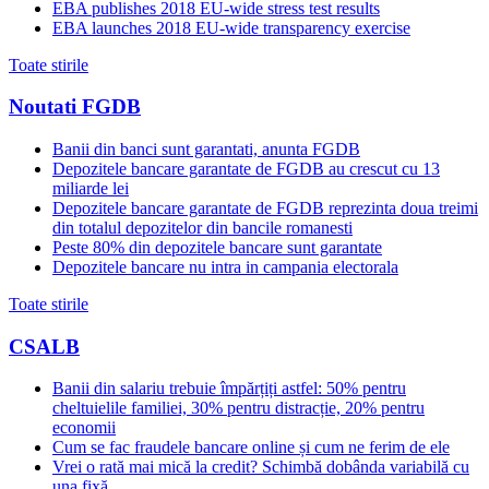
EBA publishes 2018 EU-wide stress test results
EBA launches 2018 EU-wide transparency exercise
Toate stirile
Noutati FGDB
Banii din banci sunt garantati, anunta FGDB
Depozitele bancare garantate de FGDB au crescut cu 13
miliarde lei
Depozitele bancare garantate de FGDB reprezinta doua treimi
din totalul depozitelor din bancile romanesti
Peste 80% din depozitele bancare sunt garantate
Depozitele bancare nu intra in campania electorala
Toate stirile
CSALB
Banii din salariu trebuie împărțiți astfel: 50% pentru
cheltuielile familiei, 30% pentru distracție, 20% pentru
economii
Cum se fac fraudele bancare online și cum ne ferim de ele
Vrei o rată mai mică la credit? Schimbă dobânda variabilă cu
una fixă