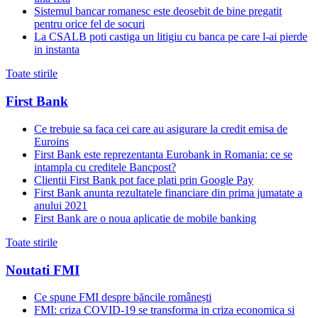
Sistemul bancar romanesc este deosebit de bine pregatit
pentru orice fel de socuri
La CSALB poti castiga un litigiu cu banca pe care l-ai pierde
in instanta
Toate stirile
First Bank
Ce trebuie sa faca cei care au asigurare la credit emisa de
Euroins
First Bank este reprezentanta Eurobank in Romania: ce se
intampla cu creditele Bancpost?
Clientii First Bank pot face plati prin Google Pay
First Bank anunta rezultatele financiare din prima jumatate a
anului 2021
First Bank are o noua aplicatie de mobile banking
Toate stirile
Noutati FMI
Ce spune FMI despre băncile românești
FMI: criza COVID-19 se transforma in criza economica si