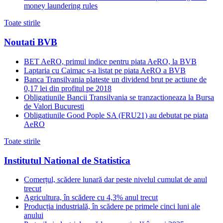
money laundering rules
Toate stirile
Noutati BVB
BET AeRO, primul indice pentru piata AeRO, la BVB
Laptaria cu Caimac s-a listat pe piata AeRO a BVB
Banca Transilvania plateste un dividend brut pe actiune de
0,17 lei din profitul pe 2018
Obligatiunile Bancii Transilvania se tranzactioneaza la Bursa
de Valori Bucuresti
Obligatiunile Good Pople SA (FRU21) au debutat pe piata
AeRO
Toate stirile
Institutul National de Statistica
Comerțul, scădere lunară dar peste nivelul cumulat de anul
trecut
Agricultura, în scădere cu 4,3% anul trecut
Producția industrială, în scădere pe primele cinci luni ale
anului