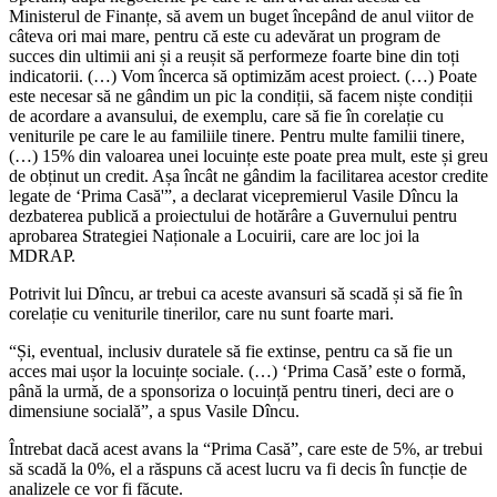
Ministerul de Finanțe, să avem un buget începând de anul viitor de
câteva ori mai mare, pentru că este cu adevărat un program de
succes din ultimii ani și a reușit să performeze foarte bine din toți
indicatorii. (…) Vom încerca să optimizăm acest proiect. (…) Poate
este necesar să ne gândim un pic la condiții, să facem niște condiții
de acordare a avansului, de exemplu, care să fie în corelație cu
veniturile pe care le au familiile tinere. Pentru multe familii tinere,
(…) 15% din valoarea unei locuințe este poate prea mult, este și greu
de obținut un credit. Așa încât ne gândim la facilitarea acestor credite
legate de ‘Prima Casă'”, a declarat vicepremierul Vasile Dîncu la
dezbaterea publică a proiectului de hotărâre a Guvernului pentru
aprobarea Strategiei Naționale a Locuirii, care are loc joi la
MDRAP.
Potrivit lui Dîncu, ar trebui ca aceste avansuri să scadă și să fie în
corelație cu veniturile tinerilor, care nu sunt foarte mari.
“Și, eventual, inclusiv duratele să fie extinse, pentru ca să fie un
acces mai ușor la locuințe sociale. (…) ‘Prima Casă’ este o formă,
până la urmă, de a sponsoriza o locuință pentru tineri, deci are o
dimensiune socială”, a spus Vasile Dîncu.
Întrebat dacă acest avans la “Prima Casă”, care este de 5%, ar trebui
să scadă la 0%, el a răspuns că acest lucru va fi decis în funcție de
analizele ce vor fi făcute.