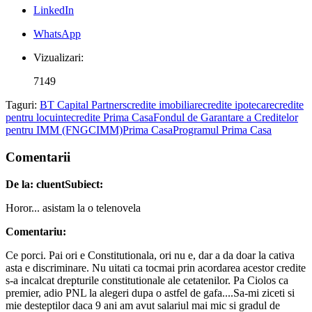
LinkedIn
WhatsApp
Vizualizari:
7149
Taguri:
BT Capital Partners
credite imobiliare
credite ipotecare
credite
pentru locuinte
credite Prima Casa
Fondul de Garantare a Creditelor
pentru IMM (FNGCIMM)
Prima Casa
Programul Prima Casa
Comentarii
De la: cluent
Subiect:
Horor... asistam la o telenovela
Comentariu:
Ce porci. Pai ori e Constitutionala, ori nu e, dar a da doar la cativa
asta e discriminare. Nu uitati ca tocmai prin acordarea acestor credite
s-a incalcat drepturile constitutionale ale cetatenilor. Pa Ciolos ca
premier, adio PNL la alegeri dupa o astfel de gafa....Sa-mi ziceti si
mie desteptilor daca 9 ani am avut salariul mai mic si gradul de