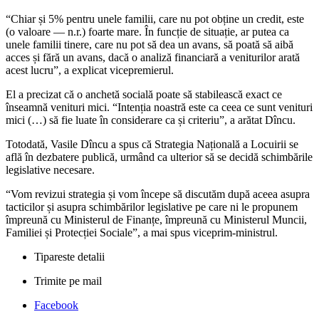
“Chiar și 5% pentru unele familii, care nu pot obține un credit, este
(o valoare — n.r.) foarte mare. În funcție de situație, ar putea ca
unele familii tinere, care nu pot să dea un avans, să poată să aibă
acces și fără un avans, dacă o analiză financiară a veniturilor arată
acest lucru”, a explicat vicepremierul.
El a precizat că o anchetă socială poate să stabilească exact ce
înseamnă venituri mici. “Intenția noastră este ca ceea ce sunt venituri
mici (…) să fie luate în considerare ca și criteriu”, a arătat Dîncu.
Totodată, Vasile Dîncu a spus că Strategia Națională a Locuirii se
află în dezbatere publică, urmând ca ulterior să se decidă schimbările
legislative necesare.
“Vom revizui strategia și vom începe să discutăm după aceea asupra
tacticilor și asupra schimbărilor legislative pe care ni le propunem
împreună cu Ministerul de Finanțe, împreună cu Ministerul Muncii,
Familiei și Protecției Sociale”, a mai spus viceprim-ministrul.
Tipareste detalii
Trimite pe mail
Facebook