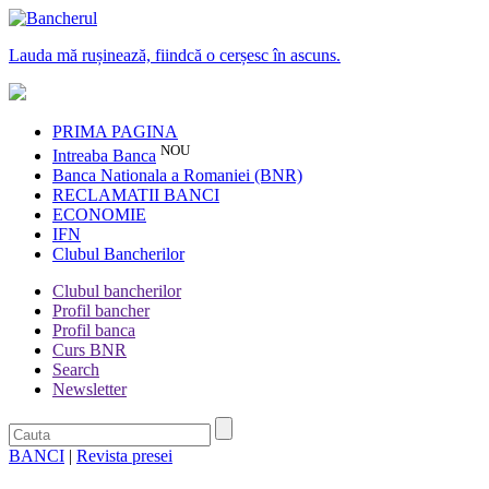
Lauda mă rușinează, fiindcă o cerșesc în ascuns.
PRIMA PAGINA
NOU
Intreaba Banca
Banca Nationala a Romaniei (BNR)
RECLAMATII BANCI
ECONOMIE
IFN
Clubul Bancherilor
Clubul bancherilor
Profil bancher
Profil banca
Curs BNR
Search
Newsletter
BANCI
|
Revista presei