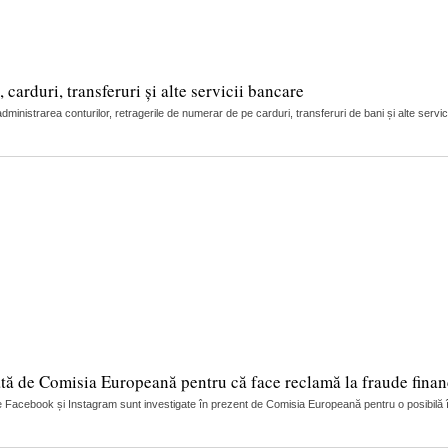
arduri, transferuri și alte servicii bancare
nistrarea conturilor, retragerile de numerar de pe carduri, transferuri de bani și alte servic
tă de Comisia Europeană pentru că face reclamă la fraude finan
 Facebook și Instagram sunt investigate în prezent de Comisia Europeană pentru o posibilă încă