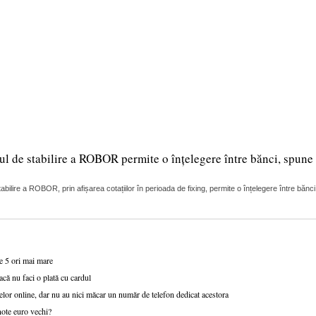
ul de stabilire a ROBOR permite o înțelegere între bănci, spune 
lire a ROBOR, prin afișarea cotațiilor în perioada de fixing, permite o înțelegere între bănci
de 5 ori mai mare
acă nu faci o plată cu cardul
lor online, dar nu au nici măcar un număr de telefon dedicat acestora
note euro vechi?