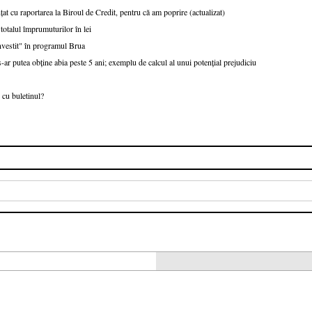
țat cu raportarea la Biroul de Credit, pentru că am poprire (actualizat)
talul împrumuturilor în lei
nvestit" în programul Brua
r putea obține abia peste 5 ani; exemplu de calcul al unui potențial prejudiciu
 cu buletinul?