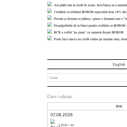
Am plătit rata la credit în avans, însă banca m-a amenin
Creditele cu dobânzi ROBOR reprezintă doar 18% din to
Prostia și domnia se plătesc, spune o doamnă care a "i
Despăgubirile de la bănci pentru creditele cu ROBOR s-a
BCR a vorbit "pe șleau" cu oamenii despre ROBOR
Poate face cineva un credit online pe numele meu, doar
English
Curs valutar
BNR
07.08.2026
1 EUR = lei