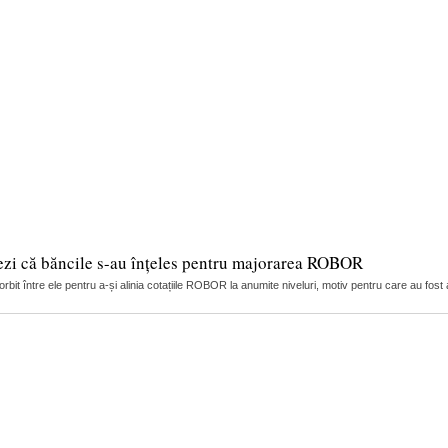
ezi că băncile s-au înțeles pentru majorarea ROBOR
it între ele pentru a-și alinia cotațiile ROBOR la anumite niveluri, motiv pentru care au fost 