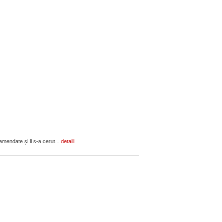
amendate și li s-a cerut...
detalii