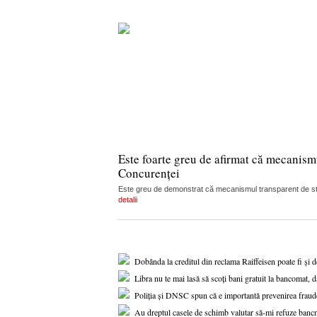
Este foarte greu de afirmat că mecanism
Concurenței
Este greu de demonstrat că mecanismul transparent de stabi
detalii
Dobânda la creditul din reclama Raiffeisen poate fi și 
Libra nu te mai lasă să scoți bani gratuit la bancomat, d
Poliția și DNSC spun că e importantă prevenirea fraude
Au dreptul casele de schimb valutar să-mi refuze banc