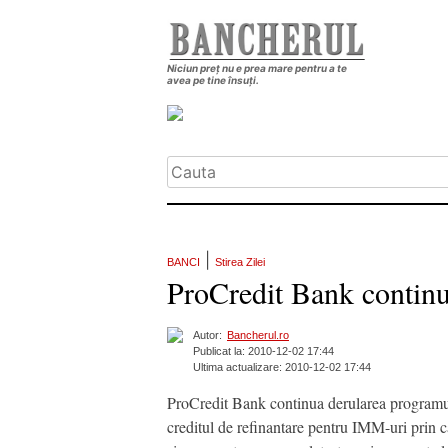
Niciun preț nu e prea mare pentru a te
avea pe tine însuți.
|
BANCI
Stirea Zilei
ProCredit Bank continua
Autor:
Bancherul.ro
Publicat la: 2010-12-02 17:44
Ultima actualizare: 2010-12-02 17:44
ProCredit Bank continua derularea programulu
creditul de refinantare pentru IMM-uri prin car