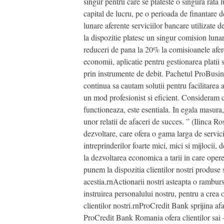
singur pentru care se plateste o singura rata l
capital de lucru, pe o perioada de finantare d
lunare aferente serviciilor bancare utilizate 
la dispozitie platesc un singur comision lunar
reduceri de pana la 20% la comisioanele afere
economii, aplicatie pentru gestionarea platii 
prin instrumente de debit. Pachetul ProBusin
continua sa cautam solutii pentru facilitarea 
un mod profesionist si eficient. Consideram ca
functioneaza, este esentiala. In egala masura,
unor relatii de afaceri de succes. ” (Ilinca
dezvoltare, care ofera o gama larga de servic
intreprinderilor foarte mici, mici si mijloci
la dezvoltarea economica a tarii in care ope
punem la dispozitia clientilor nostri produse 
acestia.rnActionarii nostri asteapta o ramburs
instruirea personalului nostru, pentru a crea 
clientilor nostri.rnProCredit Bank sprijina afa
ProCredit Bank Romania ofera clientilor sai 