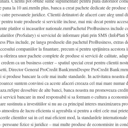
unara. Clientii pot obtine sume suplimentare pentru plata datoriilor comerc
e pana la 10 ani.rnrnIn plus, banca a creat pachete dedicate de produse s
de catre persoanele juridice. Clientii detinatori de afaceri care aleg unul
 pentru toate produsele si serviciile incluse, mai mic decat pentru acces
nte platilor si incasarilor nationale.rnrnPachetul ProBusiness include co
salariilor (ProSalary) si serviciul de informare plati prin SMS (InfoPlati 
ess Plus include, pe langa produsele din pachetul ProBusiness, extras d
accesului companiilor la finantare, precum si pentru sprijinirea acestora i
 oferirea unor pachete complete de produse si servicii de calitate, adaptat
 credem ca un business center – spatiul special creat pentru clientii nost
 Rosetti, Director General ProCredit Bank)rnrnDespre ProCredit Bank:rnr
ii si produse bancare la cele mai inalte standarde. In activitatea noastra
i, deoarece suntem convinsi ca aceste afaceri creeaza cel mai mare numar d
reaza.rnSpre deosebire de alte banci, banca noastra nu promoveaza cred
si servicii bancare in mod responsabil si sa formam o cultura a economisi
are sustinuta a investitiilor si nu au ca principal interes maximizarea pr
o atmosfera de lucru eficienta si agreabila si pentru a oferi cele mai prie
cerile clientilor sai in cel mai eficient mod, la standardele internationale
– persoane fizice si juridice – mai multe produse de economisire in con