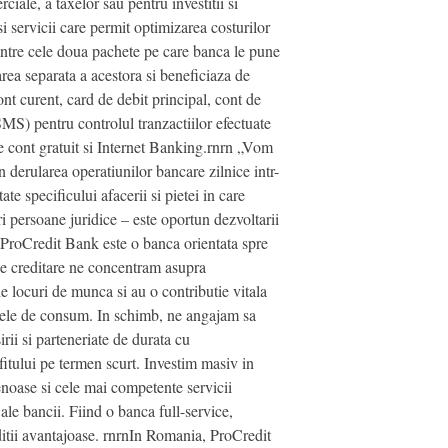
iale, a taxelor sau pentru investitii si
i servicii care permit optimizarea costurilor
 dintre cele doua pachete pe care banca le pune
area separata a acestora si beneficiaza de
nt curent, card de debit principal, cont de
SMS) pentru controlul tranzactiilor efectuate
e cont gratuit si Internet Banking.rnrn „Vom
n derularea operatiunilor bancare zilnice intr-
e specificului afacerii si pietei in care
ri persoane juridice – este oportun dezvoltarii
nProCredit Bank este o banca orientata spre
 de creditare ne concentram asupra
e locuri de munca si au o contributie vitala
itele de consum. In schimb, ne angajam sa
rii si parteneriate de durata cu
ofitului pe termen scurt. Investim masiv in
tenoase si cele mai competente servicii
 ale bancii. Fiind o banca full-service,
ditii avantajoase. rnrnIn Romania, ProCredit