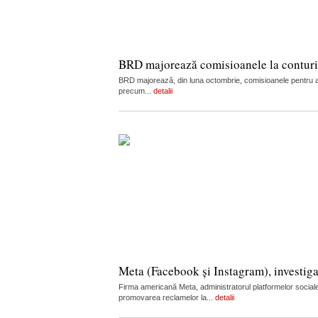
BRD majorează comisioanele la conturi, c
BRD majorează, din luna octombrie, comisioanele pentru admi
precum...
detalii
Meta (Facebook și Instagram), investiga
Firma americană Meta, administratorul platformelor sociale
promovarea reclamelor la...
detalii