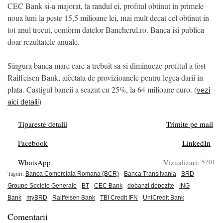
CEC Bank si-a majorat, la randul ei, profitul obtinut in primele
noua luni la peste 15,5 milioane lei, mai mult decat cel obtinut in
tot anul trecut, conform datelor Bancherul.ro. Banca isi publica
doar rezultatele anuale.
Singura banca mare care a trebuit sa-si diminueze profitul a fost
Raiffeisen Bank, afectata de provizioanele pentru legea darii in
plata. Castigul bancii a scazut cu 25%, la 64 milioane euro. (
vezi
)
aici detalii
Tipareste detalii
Trimite pe mail
Facebook
LinkedIn
WhatsApp
Vizualizari:
5701
Taguri:
Banca Comerciala Romana (BCR)
Banca Transilvania
BRD
Groupe Societe Generale
BT
CEC Bank
dobanzi depozite
ING
Bank
myBRD
Raiffeisen Bank
TBI Credit IFN
UniCredit Bank
Comentarii