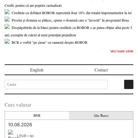
Credit, pentru că am poprire (actualizat)
Creditele cu dobânzi ROBOR reprezintă doar 18% din totalul împrumuturilor în lei
Prostia și domnia se plătesc, spune o doamnă care a "investit" în programul Brua
Despăgubirile de la bănci pentru creditele cu ROBOR s-ar putea obține abia peste 5
ani; exemplu de calcul al unui potențial prejudiciu
BCR a vorbit "pe șleau" cu oamenii despre ROBOR
Vezi toate stirile
English
Contact
Curs valutar
BNR
Alte Banci
10.08.2026
1 EUR = lei