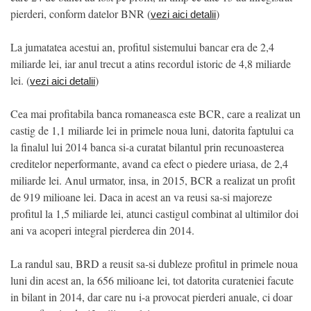
pierderi, conform datelor BNR (
)
vezi aici detalii
La jumatatea acestui an, profitul sistemului bancar era de 2,4
miliarde lei, iar anul trecut a atins recordul istoric de 4,8 miliarde
lei. (
)
vezi aici detalii
Cea mai profitabila banca romaneasca este BCR, care a realizat un
castig de 1,1 miliarde lei in primele noua luni, datorita faptului ca
la finalul lui 2014 banca si-a curatat bilantul prin recunoasterea
creditelor neperformante, avand ca efect o piedere uriasa, de 2,4
miliarde lei. Anul urmator, insa, in 2015, BCR a realizat un profit
de 919 milioane lei. Daca in acest an va reusi sa-si majoreze
profitul la 1,5 miliarde lei, atunci castigul combinat al ultimilor doi
ani va acoperi integral pierderea din 2014.
La randul sau, BRD a reusit sa-si dubleze profitul in primele noua
luni din acest an, la 656 milioane lei, tot datorita curateniei facute
in bilant in 2014, dar care nu i-a provocat pierderi anuale, ci doar