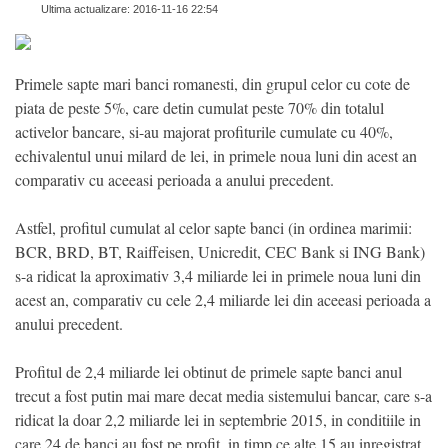
Ultima actualizare: 2016-11-16 22:54
Primele sapte mari banci romanesti, din grupul celor cu cote de
piata de peste 5%, care detin cumulat peste 70% din totalul
activelor bancare, si-au majorat profiturile cumulate cu 40%,
echivalentul unui milard de lei, in primele noua luni din acest an
comparativ cu aceeasi perioada a anului precedent.
Astfel, profitul cumulat al celor sapte banci (in ordinea marimii:
BCR, BRD, BT, Raiffeisen, Unicredit, CEC Bank si ING Bank)
s-a ridicat la aproximativ 3,4 miliarde lei in primele noua luni din
acest an, comparativ cu cele 2,4 miliarde lei din aceeasi perioada a
anului precedent.
Profitul de 2,4 miliarde lei obtinut de primele sapte banci anul
trecut a fost putin mai mare decat media sistemului bancar, care s-a
ridicat la doar 2,2 miliarde lei in septembrie 2015, in conditiile in
care 24 de banci au fost pe profit, in timp ce alte 15 au inregistrat