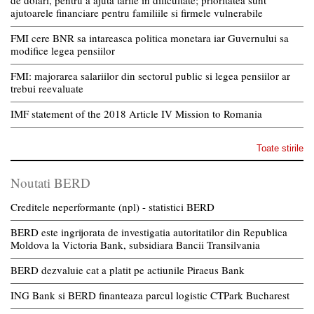
de dolari, pentru a ajuta tarile in dificultate; prioritatea sunt
ajutoarele financiare pentru familiile si firmele vulnerabile
FMI cere BNR sa intareasca politica monetara iar Guvernului sa
modifice legea pensiilor
FMI: majorarea salariilor din sectorul public si legea pensiilor ar
trebui reevaluate
IMF statement of the 2018 Article IV Mission to Romania
Toate stirile
Noutati BERD
Creditele neperformante (npl) - statistici BERD
BERD este ingrijorata de investigatia autoritatilor din Republica
Moldova la Victoria Bank, subsidiara Bancii Transilvania
BERD dezvaluie cat a platit pe actiunile Piraeus Bank
ING Bank si BERD finanteaza parcul logistic CTPark Bucharest