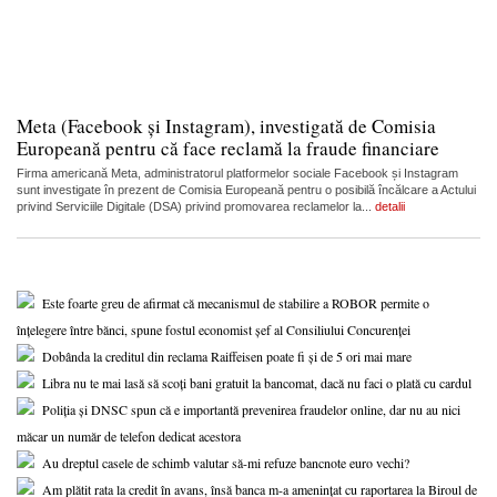
Meta (Facebook și Instagram), investigată de Comisia
Europeană pentru că face reclamă la fraude financiare
Firma americană Meta, administratorul platformelor sociale Facebook și Instagram
sunt investigate în prezent de Comisia Europeană pentru o posibilă încălcare a Actului
privind Serviciile Digitale (DSA) privind promovarea reclamelor la...
detalii
Este foarte greu de afirmat că mecanismul de stabilire a ROBOR permite o
înțelegere între bănci, spune fostul economist șef al Consiliului Concurenței
Dobânda la creditul din reclama Raiffeisen poate fi și de 5 ori mai mare
Libra nu te mai lasă să scoți bani gratuit la bancomat, dacă nu faci o plată cu cardul
Poliția și DNSC spun că e importantă prevenirea fraudelor online, dar nu au nici
măcar un număr de telefon dedicat acestora
Au dreptul casele de schimb valutar să-mi refuze bancnote euro vechi?
Am plătit rata la credit în avans, însă banca m-a amenințat cu raportarea la Biroul de