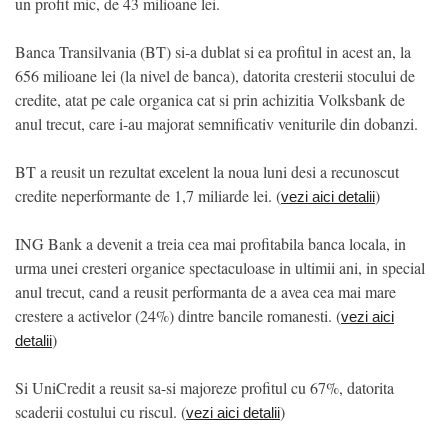
un profit mic, de 43 milioane lei.
Banca Transilvania (BT) si-a dublat si ea profitul in acest an, la
656 milioane lei (la nivel de banca), datorita cresterii stocului de
credite, atat pe cale organica cat si prin achizitia Volksbank de
anul trecut, care i-au majorat semnificativ veniturile din dobanzi.
BT a reusit un rezultat excelent la noua luni desi a recunoscut
credite neperformante de 1,7 miliarde lei. (
)
vezi aici detalii
ING Bank a devenit a treia cea mai profitabila banca locala, in
urma unei cresteri organice spectaculoase in ultimii ani, in special
anul trecut, cand a reusit performanta de a avea cea mai mare
crestere a activelor (24%) dintre bancile romanesti. (
vezi aici
)
detalii
Si UniCredit a reusit sa-si majoreze profitul cu 67%, datorita
scaderii costului cu riscul. (
)
vezi aici detalii