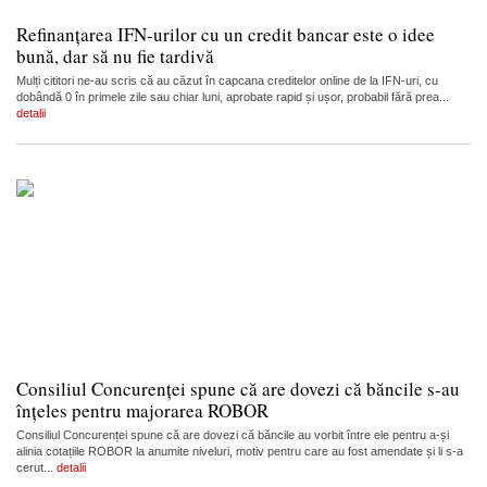
Refinanțarea IFN-urilor cu un credit bancar este o idee
bună, dar să nu fie tardivă
Mulți cititori ne-au scris că au căzut în capcana creditelor online de la IFN-uri, cu
dobândă 0 în primele zile sau chiar luni, aprobate rapid și ușor, probabil fără prea...
detalii
Consiliul Concurenței spune că are dovezi că băncile s-au
înțeles pentru majorarea ROBOR
Consiliul Concurenței spune că are dovezi că băncile au vorbit între ele pentru a-și
alinia cotațiile ROBOR la anumite niveluri, motiv pentru care au fost amendate și li s-a
cerut...
detalii