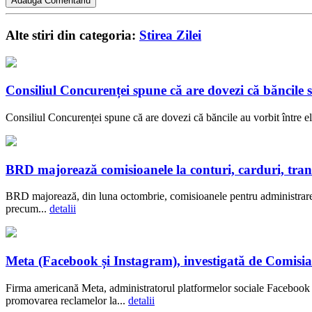
Alte stiri din categoria:
Stirea Zilei
Consiliul Concurenței spune că are dovezi că băncil
Consiliul Concurenței spune că are dovezi că băncile au vorbit între el
BRD majorează comisioanele la conturi, carduri, transf
BRD majorează, din luna octombrie, comisioanele pentru administrarea c
precum...
detalii
Meta (Facebook și Instagram), investigată de Comisia
Firma americană Meta, administratorul platformelor sociale Facebook ș
promovarea reclamelor la...
detalii