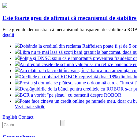
Este foarte greu de afirmat că mecanismul de stabilir
Este greu de demonstrat că mecanismul transparent de stabilire a ROBOR
detalii
Dobânda la creditul din reclama Raiffeisen poate fi și de 5 o
Libra nu te mai lasă să scoți bani gratuit la bancomat, dacă nu
Poliția și DNSC spun că e importantă prevenirea fraudelor on
Au dreptul casele de schimb valutar să-mi refuze bancnote e
Am plătit rata la credit în avans, însă banca m-a amenințat cu
Creditele cu dobânzi ROBOR reprezintă doar 18% din totalul
Prostia și domnia se plătesc, spune o doamnă care a "investi
Despăgubirile de la bănci pentru creditele cu ROBOR s-ar put
BCR a vorbit "pe șleau" cu oamenii despre ROBOR
Poate face cineva un credit online pe numele meu, doar cu bu
Vezi toate stirile
English
Contact