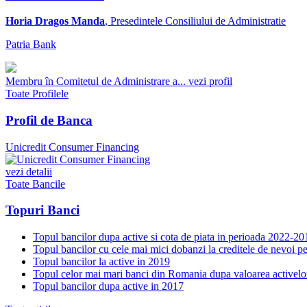
Horia Dragos Manda
, Presedintele Consiliului de Administratie
Patria Bank
Membru în Comitetul de Administrare a...
vezi profil
Toate Profilele
Profil de Banca
Unicredit Consumer Financing
vezi detalii
Toate Bancile
Topuri Banci
Topul bancilor dupa active si cota de piata in perioada 2022-20
Topul bancilor cu cele mai mici dobanzi la creditele de nevoi p
Topul bancilor la active in 2019
Topul celor mai mari banci din Romania dupa valoarea activelo
Topul bancilor dupa active in 2017