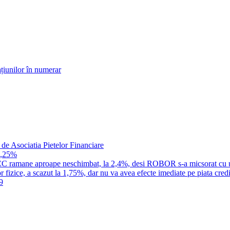
țiunilor în numerar
 de Asociatia Pietelor Financiare
1,25%
a IRCC ramane aproape neschimbat, la 2,4%, desi ROBOR s-a micsorat cu 
 fizice, a scazut la 1,75%, dar nu va avea efecte imediate pe piata credi
9