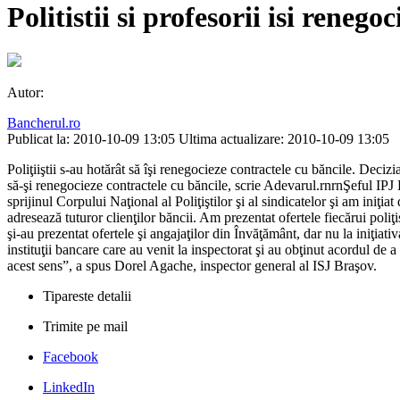
Politistii si profesorii isi renego
Autor:
Bancherul.ro
Publicat la: 2010-10-09 13:05
Ultima actualizare: 2010-10-09 13:05
Poliţiiştii s-au hotărât să îşi renegocieze contractele cu băncile. Deci
să-şi renegocieze contractele cu băncile, scrie Adevarul.rnrnŞeful IPJ 
sprijinul Corpului Naţional al Poliţiştilor şi al sindicatelor şi am iniţia
adresează tuturor clienţilor băncii. Am prezentat ofertele fiecărui pol
şi-au prezentat ofertele şi angajaţilor din Învăţământ, dar nu la iniţia
instituţii bancare care au venit la inspectorat şi au obţinut acordul de a
acest sens”, a spus Dorel Agache, inspector general al ISJ Braşov.
Tipareste detalii
Trimite pe mail
Facebook
LinkedIn