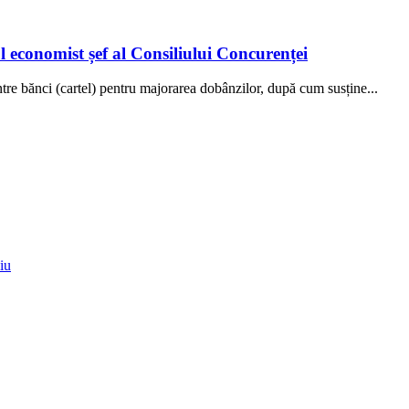
l economist șef al Consiliului Concurenței
tre bănci (cartel) pentru majorarea dobânzilor, după cum susține...
iu