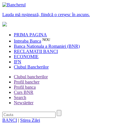
Lauda mă rușinează, fiindcă o cerșesc în ascuns.
PRIMA PAGINA
NOU
Intreaba Banca
Banca Nationala a Romaniei (BNR)
RECLAMATII BANCI
ECONOMIE
IFN
Clubul Bancherilor
Clubul bancherilor
Profil bancher
Profil banca
Curs BNR
Search
Newsletter
BANCI
|
Stirea Zilei