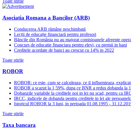
Toate stirile
Asociatia Romana a Bancilor (ARB)
Conducerea ARB rămâne neschimbată
Lecții de educație financiară pentru profesori
Băncile din România nu au majorat comisioanele aferente opera
Concurs de educatie financiara pentru elevi, cu premii in bani
Creditele acordate de banci au crescut cu 14% in 2022
Toate stirile
ROBOR
ROBOR: ce este, cum se calculeaza, ce il influenteaza, explicat
ROBOR a scazut la 1,59%, dupa ce BNR a redus dobanda la 
Dobanzile variabile la creditele noi in lei nu scad, pentru c
IRCC, indicele de dobanda pentru creditele in lei ale persoanelor
Istoricul ROBOR la 3 luni, in perioada 01.08.1995 - 31.12.201
Toate stirile
Taxa bancara