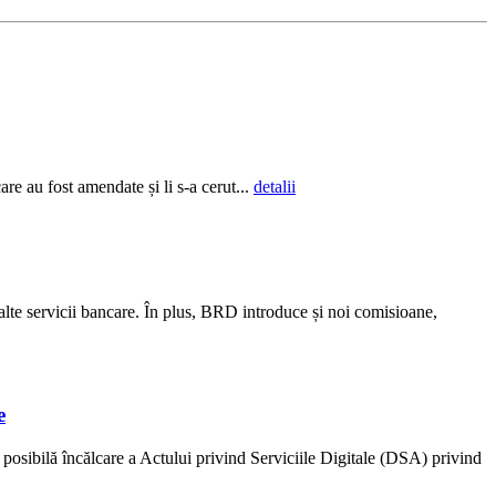
re au fost amendate și li s-a cerut...
detalii
alte servicii bancare. În plus, BRD introduce și noi comisioane,
e
osibilă încălcare a Actului privind Serviciile Digitale (DSA) privind