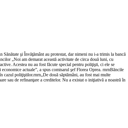
in Sănătate şi Învăţământ au protestat, dar nimeni nu i-a trimis la bancă
ăncilor „Noi am demarat această activitate de circa două luni, cu
active. Acestea nu au fost făcute special pentru poliţişti, ci ele se
ţiei economice actuale”, a spus comisarul şef Florea Oprea. rnrnBăncile
t în cazul poliţiştilor.rnrn„De două săptămâni, au fost mai multe
are sau de refinanţare a creditelor. Nu a existat o iniţiativă a noastră în