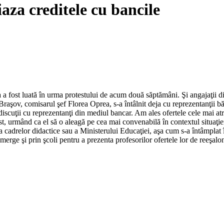
ciaza creditele cu bancile
zia a fost luată în urma protestului de acum două săptămâni. Şi angajaţii d
Braşov, comisarul şef Florea Oprea, s-a întâlnit deja cu reprezentanţii b
t discuţii cu reprezentanţi din mediul bancar. Am ales ofertele cele mai atr
iţist, urmând ca el să o aleagă pe cea mai convenabilă în contextul situa
tiva cadrelor didactice sau a Ministerului Educaţiei, aşa cum s-a întâmpla
 merge şi prin şcoli pentru a prezenta profesorilor ofertele lor de reeşalon