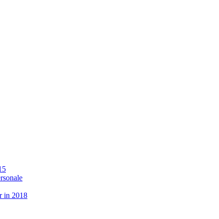
15
ersonale
r in 2018