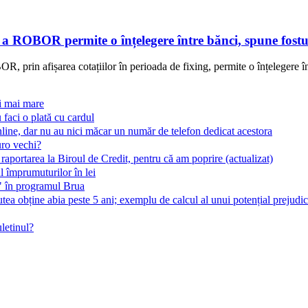
e a ROBOR permite o înțelegere între bănci, spune fostu
, prin afișarea cotațiilor în perioada de fixing, permite o înțelegere în
ri mai mare
 faci o plată cu cardul
line, dar nu au nici măcar un număr de telefon dedicat acestora
uro vechi?
 raportarea la Biroul de Credit, pentru că am poprire (actualizat)
 împrumuturilor în lei
t" în programul Brua
ea obține abia peste 5 ani; exemplu de calcul al unui potențial prejudic
letinul?