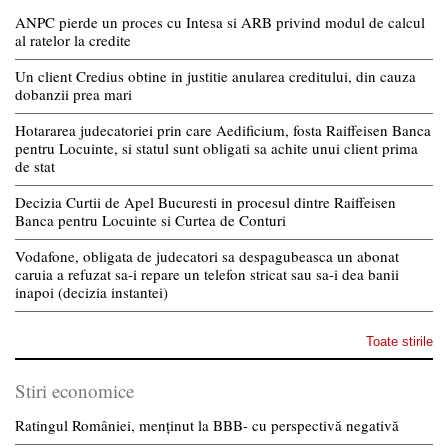
ANPC pierde un proces cu Intesa si ARB privind modul de calcul
al ratelor la credite
Un client Credius obtine in justitie anularea creditului, din cauza
dobanzii prea mari
Hotararea judecatoriei prin care Aedificium, fosta Raiffeisen Banca
pentru Locuinte, si statul sunt obligati sa achite unui client prima
de stat
Decizia Curtii de Apel Bucuresti in procesul dintre Raiffeisen
Banca pentru Locuinte si Curtea de Conturi
Vodafone, obligata de judecatori sa despagubeasca un abonat
caruia a refuzat sa-i repare un telefon stricat sau sa-i dea banii
inapoi (decizia instantei)
Toate stirile
Stiri economice
Ratingul României, menținut la BBB- cu perspectivă negativă