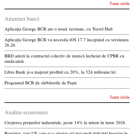
Toate stirile
Anunturi banci
Aplicația George BCR are o nouă versiune, cu Travel Hub
Aplicația George BCR va necesita iOS 17.7 începând cu versiunea
26.26
BRD aderă la contractul colectiv de muncă încheiat de CPBR cu
sindicatele
Libra Bank și-a majorat profitul cu 20%, la 324 milioane lei
Programul BCR de sărbătorile de Paște
Toate stirile
Analize economice
Creșterea prețurilor industriale, peste 14% la intern în iunie 2026
România, țara UE care și-a ajustat cel mai mult deficitul bugetar în