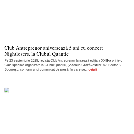
Club Antreprenor aniversează 5 ani cu concert
Nightlosers, la Clubul Quantic
Pe 23 septembrie 2025, revista Club Antreprenor lansează ediția a XXIII-a printr-o
Gală specială organizată la Clubul Quantic, Șoseaua Grozăvești nr. 82, Sector 6,
București, conform unui comunicat de presă, în care se...
detalii