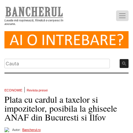
Lauda mă rușinează, fiindcă o cerșesc în
ascuns.
|
ECONOMIE
Revista presei
Plata cu cardul a taxelor si
impozitelor, posibila la ghiseele
ANAF din Bucuresti si Ilfov
Autor:
Bancherul.ro