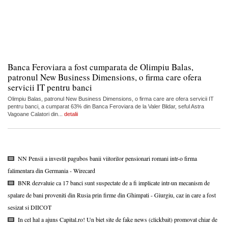
Banca Feroviara a fost cumparata de Olimpiu Balas,
patronul New Business Dimensions, o firma care ofera
servicii IT pentru banci
Olimpiu Balas, patronul New Business Dimensions, o firma care are ofera servicii IT
pentru banci, a cumparat 63% din Banca Feroviara de la Valer Blidar, seful Astra
Vagoane Calatori din...
detalii
NN Pensii a investit pagubos banii viitorilor pensionari romani intr-o firma
falimentara din Germania - Wirecard
BNR dezvaluie ca 17 banci sunt suspectate de a fi implicate intr-un mecanism de
spalare de bani proveniti din Rusia prin firme din Ghimpati - Giurgiu, caz in care a fost
sesizat si DIICOT
In cel hal a ajuns Capital.ro! Un biet site de fake news (clickbait) promovat chiar de