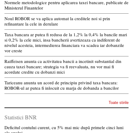
Normele metodologice pentru aplicarea taxei bancare, publicate de
Ministerul Finantelor
Noul ROBOR se va aplica automat la creditele noi si prin
refinantare la cele in derulare
Taxa bancara ar putea fi redusa de la 1,2% la 0,4% la bancile mari
si 0,2% la cele mici, insa bancherii avertizeaza ca indiferent de
nivelul acesteia, intermedierea financiara va scadea iar dobanzile
vor creste
Raiffeisen anunta ca activitatea bancii a incetinit substantial din
cauza taxei bancare; strategia va fi reevaluata, nu vor mai fi
acordate credite cu dobanzi mici
Tariceanu anunta un acord de principiu privind taxa bancara:
ROBOR-ul ar putea fi inlocuit cu marja de dobanda a bancilor
Toate stirile
Statistici BNR
Deficitul contului curent, cu 5% mai mic după primele cinci luni
ale anului