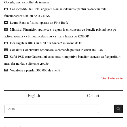
Google, desi e conflict de interese
Caz incredibil la BRD: angajatii s-au autodenuntat pentru ca dadeau mita
functionarilor statului de la CNAS
Leumi Bank a fost cumparata de First Bank
Ministrul Finantelor spune ca s-a ajuns la un consens cu bancile privind taxa pe
active: aceasta va fi modificata si nu va mai fi legata de ROBOR
Doi angati ai BRD au furat din banca 2 milioane de lei
Consiliul Concurentei actioneaza la comanda politica in cazul ROBOR
Seful PSD cere Guvernului sa ia masuri impotriva bancilor, acuzate ca fac profituri
mari dar nu dau suficiente credite
Vodafone a pierdut 300.000 de clienti
Vezi toate stirile
English
Contact