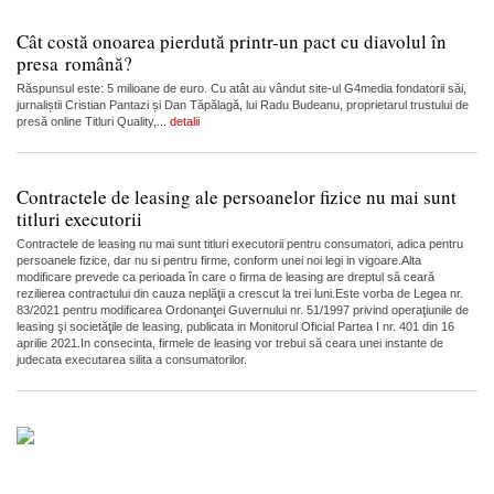
Cât costă onoarea pierdută printr-un pact cu diavolul în
presa română?
Răspunsul este: 5 milioane de euro. Cu atât au vândut site-ul G4media fondatorii săi,
jurnaliștii Cristian Pantazi și Dan Tăpălagă, lui Radu Budeanu, proprietarul trustului de
presă online Titluri Quality,...
detalii
Contractele de leasing ale persoanelor fizice nu mai sunt
titluri executorii
Contractele de leasing nu mai sunt titluri executorii pentru consumatori, adica pentru
persoanele fizice, dar nu si pentru firme, conform unei noi legi in vigoare.Alta
modificare prevede ca perioada în care o firma de leasing are dreptul să ceară
rezilierea contractului din cauza neplăţii a crescut la trei luni.Este vorba de Legea nr.
83/2021 pentru modificarea Ordonanţei Guvernului nr. 51/1997 privind operaţiunile de
leasing şi societăţile de leasing, publicata in Monitorul Oficial Partea I nr. 401 din 16
aprilie 2021.In consecinta, firmele de leasing vor trebui să ceara unei instante de
judecata executarea silita a consumatorilor.