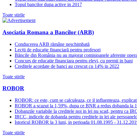
Topul bancilor dupa active in 2017
Toate stirile
Asociatia Romana a Bancilor (ARB)
Conducerea ARB rămâne neschimbată
Lecții de educație financiară pentru profesori
Băncile din România nu au majorat comisioanele aferente opera
Concurs de educatie financiara pentru elevi, cu premii in bani
Creditele acordate de banci au crescut cu 14% in 2022
Toate stirile
ROBOR
ROBOR: ce este, cum se calculeaza, ce il influenteaza, explicat
ROBOR a scazut la 1,59%, dupa ce BNR a redus dobanda la 
Dobanzile variabile la creditele noi in lei nu scad, pentru c
IRCC, indicele de dobanda pentru creditele in lei ale persoanelor
Istoricul ROBOR la 3 luni, in perioada 01.08.1995 - 31.12.201
Toate stirile