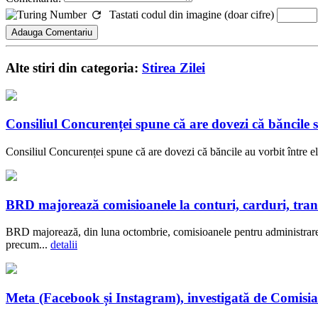
Tastati codul din imagine (doar cifre)
Alte stiri din categoria:
Stirea Zilei
Consiliul Concurenței spune că are dovezi că băncil
Consiliul Concurenței spune că are dovezi că băncile au vorbit între el
BRD majorează comisioanele la conturi, carduri, transf
BRD majorează, din luna octombrie, comisioanele pentru administrarea c
precum...
detalii
Meta (Facebook și Instagram), investigată de Comisia