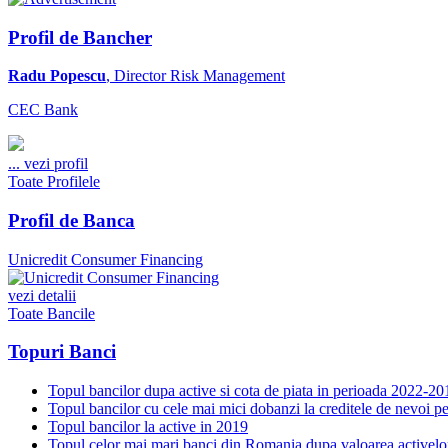
Profil de Bancher
Radu Popescu
, Director Risk Management
CEC Bank
...
vezi profil
Toate Profilele
Profil de Banca
Unicredit Consumer Financing
vezi detalii
Toate Bancile
Topuri Banci
Topul bancilor dupa active si cota de piata in perioada 2022-20
Topul bancilor cu cele mai mici dobanzi la creditele de nevoi p
Topul bancilor la active in 2019
Topul celor mai mari banci din Romania dupa valoarea activelo