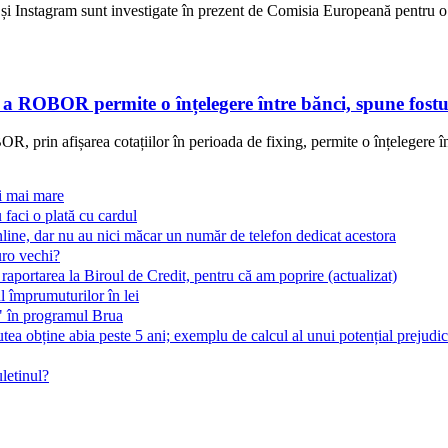
i Instagram sunt investigate în prezent de Comisia Europeană pentru o p
e a ROBOR permite o înțelegere între bănci, spune fostu
, prin afișarea cotațiilor în perioada de fixing, permite o înțelegere în
ri mai mare
 faci o plată cu cardul
line, dar nu au nici măcar un număr de telefon dedicat acestora
uro vechi?
 raportarea la Biroul de Credit, pentru că am poprire (actualizat)
 împrumuturilor în lei
t" în programul Brua
ea obține abia peste 5 ani; exemplu de calcul al unui potențial prejudic
letinul?