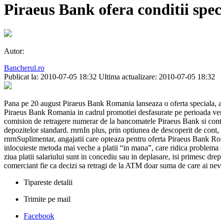
Piraeus Bank ofera conditii speci
Autor:
Bancherul.ro
Publicat la: 2010-07-05 18:32
Ultima actualizare: 2010-07-05 18:32
Pana pe 20 august Piraeus Bank Romania lanseaza o oferta speciala, adr
Piraeus Bank Romania in cadrul promotiei desfasurate pe perioada veri
comision de retragere numerar de la bancomatele Piraeus Bank si contu
depozitelor standard. rnrnIn plus, prin optiunea de descoperit de cont
rnrnSuplimentar, angajatii care opteaza pentru oferta Piraeus Bank Ro
inlocuieste metoda mai veche a platii “in mana”, care ridica problema se
ziua platii salariului sunt in concediu sau in deplasare, isi primesc drept
comerciant fie ca decizi sa retragi de la ATM doar suma de care ai n
Tipareste detalii
Trimite pe mail
Facebook