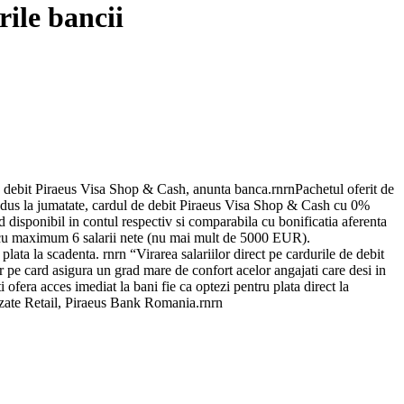
rile bancii
de debit Piraeus Visa Shop & Cash, anunta banca.rnrnPachetul oferit de
redus la jumatate, cardul de debit Piraeus Visa Shop & Cash cu 0%
disponibil in contul respectiv si comparabila cu bonificatia aferenta
ala cu maximum 6 salarii nete (nu mai mult de 5000 EUR).
a la scadenta. rnrn “Virarea salariilor direct pe cardurile de debit
or pe card asigura un grad mare de confort acelor angajati care desi in
ti ofera acces imediat la bani fie ca optezi pentru plata direct la
izate Retail, Piraeus Bank Romania.rnrn