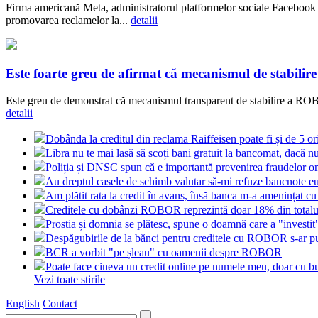
Firma americană Meta, administratorul platformelor sociale Facebook ș
promovarea reclamelor la...
detalii
Este foarte greu de afirmat că mecanismul de stabilir
Este greu de demonstrat că mecanismul transparent de stabilire a ROBOR
detalii
Dobânda la creditul din reclama Raiffeisen poate fi și de 5 o
Libra nu te mai lasă să scoți bani gratuit la bancomat, dacă nu
Poliția și DNSC spun că e importantă prevenirea fraudelor on
Au dreptul casele de schimb valutar să-mi refuze bancnote e
Am plătit rata la credit în avans, însă banca m-a amenințat cu
Creditele cu dobânzi ROBOR reprezintă doar 18% din totalul
Prostia și domnia se plătesc, spune o doamnă care a "investi
Despăgubirile de la bănci pentru creditele cu ROBOR s-ar put
BCR a vorbit "pe șleau" cu oamenii despre ROBOR
Poate face cineva un credit online pe numele meu, doar cu bu
Vezi toate stirile
English
Contact