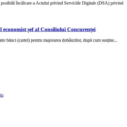
osibilă încălcare a Actului privind Serviciile Digitale (DSA) privind
l economist șef al Consiliului Concurenței
tre bănci (cartel) pentru majorarea dobânzilor, după cum susține...
iu