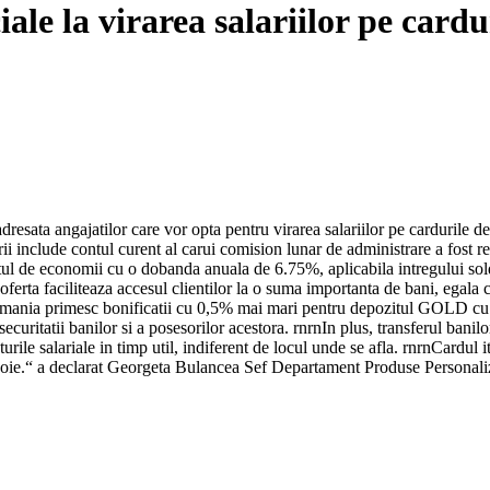
ale la virarea salariilor pe cardu
esata angajatilor care vor opta pentru virarea salariilor pe cardurile 
i include contul curent al carui comision lunar de administrare a fost 
l de economii cu o dobanda anuala de 6.75%, aplicabila intregului sold 
, oferta faciliteaza accesul clientilor la o suma importanta de bani, eg
mania primesc bonificatii cu 0,5% mai mari pentru depozitul GOLD cu plat
curitatii banilor si a posesorilor acestora. rnrnIn plus, transferul banil
urile salariale in timp util, indiferent de locul unde se afla. rnrnCardul i
evoie.“ a declarat Georgeta Bulancea Sef Departament Produse Personal