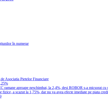
țiunilor în numerar
 de Asociatia Pietelor Financiare
1,25%
a IRCC ramane aproape neschimbat, la 2,4%, desi ROBOR s-a micsorat cu 
 fizice, a scazut la 1,75%, dar nu va avea efecte imediate pe piata credi
9