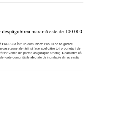
 iar despăgubirea maximă este de 100.000
unță PADROM într-un comunicat: Pool-ul de Asigurare
e zone ale țării, și face apel către toți proprietarii de
ărilor venite din partea asiguraților afectați. Reamintim că
de toate comunitățile afectate de inundațiile din această