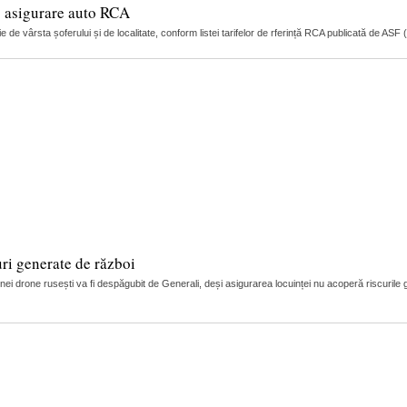
o asigurare auto RCA
ie de vârsta șoferului și de localitate, conform listei tarifelor de rferință RCA publicată de AS
uri generate de război
nei drone rusești va fi despăgubit de Generali, deși asigurarea locuinței nu acoperă riscurile g