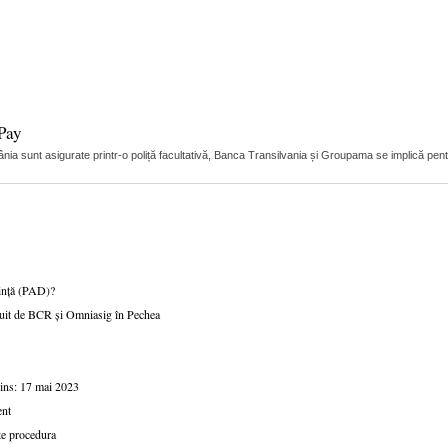
 Pay
nia sunt asigurate printr-o poliță facultativă, Banca Transilvania și Groupama se implică pent
uință (PAD)?
ratuit de BCR și Omniasig în Pechea
oins: 17 mai 2023
ent
te procedura