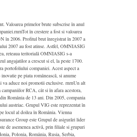
t. Valoarea primelor brute subscrise în anul
niei.rnrnTot în crestere a fost si valoarea
 în 2006. Profitul brut înregistrat în 2007 a
anului 2007 au fost atinse. Astfel, OMNIASIG
enea, reteaua teritorialã OMNIASIG s-a
l angajatilor a crescut si el, la peste 1700.
ura portofoliului companiei. Acest aspect a
o inovatie pe piata româneascã, si anume
si va aduce noi promotii exclusive. rnrnUn alt
campaniilor RCA, cât si în afara acestora,
lor din România de 13 ani. Din 2005, compania
ului austriac. Grupul VIG este reprezentat în
e locul al doilea în România. Vienna
nsurance Group este Grupul de asigurãri lider
te de asemenea activã, prin filiale si grupuri
donia, Polonia, România, Rusia, Serbia,