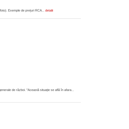
F (foto). Exemple de prețuri RCA...
detalii
enerale de război. "Această situație se află în afara...