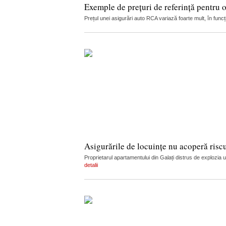
Exemple de prețuri de referință pentru 
Prețul unei asigurări auto RCA variază foarte mult, în funcț
Asigurările de locuințe nu acoperă risc
Proprietarul apartamentului din Galați distrus de explozia u
detalii