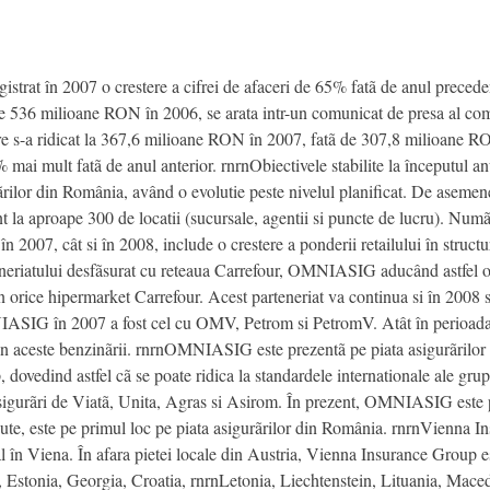
at în 2007 o crestere a cifrei de afaceri de 65% fatã de anul preceden
e 536 milioane RON în 2006, se arata intr-un comunicat de presa al compa
e s-a ridicat la 367,6 milioane RON în 2007, fatã de 307,8 milioane RON
ai mult fatã de anul anterior. rnrnObiectivele stabilite la începutul 
urãrilor din România, având o evolutie peste nivelul planificat. De asem
 la aproape 300 de locatii (sucursale, agentii si puncte de lucru). Numãru
în 2007, cât si în 2008, include o crestere a ponderii retailului în struct
rteneriatului desfãsurat cu reteaua Carrefour, OMNIASIG aducând astfel 
 în orice hipermarket Carrefour. Acest parteneriat va continua si în 2008 
NIASIG în 2007 a fost cel cu OMV, Petrom si PetromV. Atât în perioada 
re din aceste benzinãrii. rnrnOMNIASIG este prezentã pe piata asigurãri
ovedind astfel cã se poate ridica la standardele internationale ale grup
urãri de Viatã, Unita, Agras si Asirom. În prezent, OMNIASIG este p
ute, este pe primul loc pe piata asigurãrilor din România. rnrnVienna I
l în Viena. În afara pietei locale din Austria, Vienna Insurance Group es
, Estonia, Georgia, Croatia, rnrnLetonia, Liechtenstein, Lituania, Mace