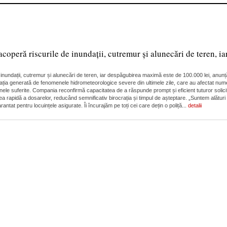
acoperă riscurile de inundații, cutremur și alunecări de teren,
de inundații, cutremur și alunecări de teren, iar despăgubirea maximă este de 100.000 lei, an
 generată de fenomenele hidrometeorologice severe din ultimele zile, care au afectat numeroas
unele suferite. Compania reconfirmă capacitatea de a răspunde prompt și eficient tuturor solicit
a rapidă a dosarelor, reducând semnificativ birocrația și timpul de așteptare. „Suntem alături 
antat pentru locuințele asigurate. Îi încurajăm pe toți cei care dețin o poliță...
detalii