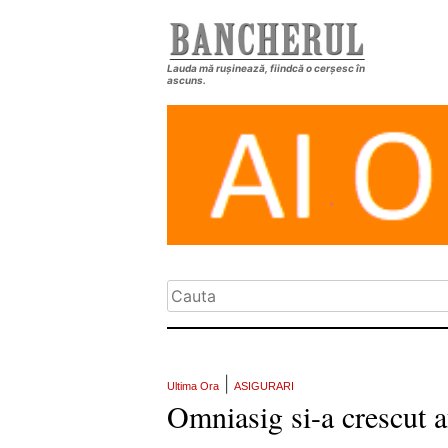
Lauda mă rușinează, fiindcă o cerșesc în
ascuns.
|
Ultima Ora
ASIGURARI
Omniasig si-a crescut 