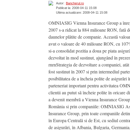
Autor:
Bancherul.ro
Publicat la: 2008-04-11 15:08
Ultima actualizare: 2008-04-11 15:08
OMNIASIG Vienna Insurance Group a înregistr
2007 s-a ridicat la 884 milioane RON, fatã d
daunelor plãtite de companie. Aceastã valoar
avut o valoare de 40 milioane RON, cu 107% m
si-a consolidat pozitia a doua pe piata asig
dezvoltat în mod sustinut, ajungând în prezent
rnrnStrategia de dezvoltare a companiei, atât 
fost sustinut în 2007 si prin intermediul pa
posibilitatea de a încheia polite de asigurãri
parteneriat important pentru activitatea OM
clientii au putut sã încheie polite în orica
a devenit membrã a Vienna Insurance Group, d
România si prin companiile: OMNIASIG Asig
Insurance Group, prin toate companiile detin
în Europa Centralã si de Est, cu sediul centra
de asigurãri, în Albania, Bulgaria, Germania