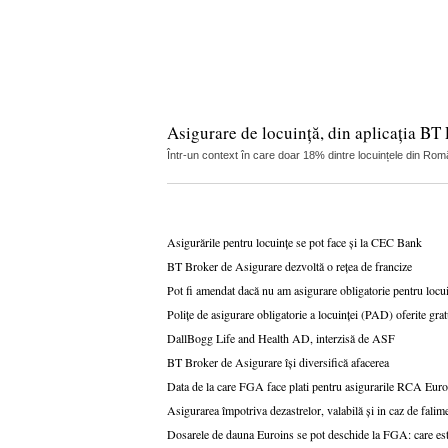
Asigurare de locuință, din aplicația BT
Într-un context în care doar 18% dintre locuințele din Româ
Asigurările pentru locuințe se pot face și la CEC Bank
BT Broker de Asigurare dezvoltă o rețea de francize
Pot fi amendat dacă nu am asigurare obligatorie pentru loc
Polițe de asigurare obligatorie a locuinței (PAD) oferite g
DallBogg Life and Health AD, interzisă de ASF
BT Broker de Asigurare își diversifică afacerea
Data de la care FGA face plati pentru asigurarile RCA Eur
Asigurarea împotriva dezastrelor, valabilă și in caz de falim
Dosarele de dauna Euroins se pot deschide la FGA: care es