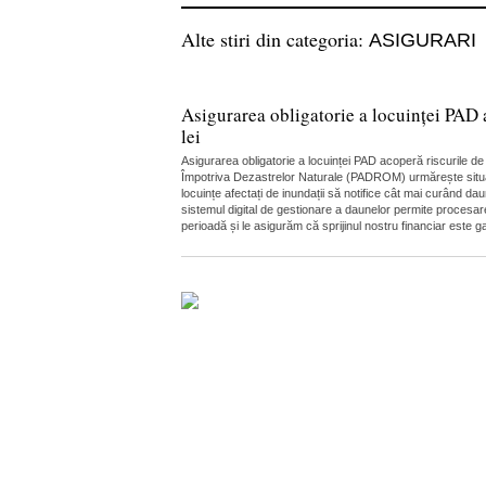
Alte stiri din categoria:
ASIGURARI
Asigurarea obligatorie a locuinței PAD 
lei
Asigurarea obligatorie a locuinței PAD acoperă riscurile 
Împotriva Dezastrelor Naturale (PADROM) urmărește situația
locuințe afectați de inundații să notifice cât mai curând da
sistemul digital de gestionare a daunelor permite procesare
perioadă și le asigurăm că sprijinul nostru financiar este gar