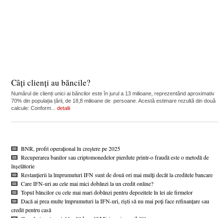
Câți clienți au băncile?
Numărul de clienți unici ai băncilor este în jurul a 13 milioane, reprezentând aproximativ
70% din populația țării, de 18,8 milioane de persoane. Acestă estimare rezultă din două
calcule: Conform...
detalii
BNR, profit operațional în creștere pe 2025
Recuperarea banilor sau criptomonedelor pierdute printr-o fraudă este o metodă de
înșelătorie
Restanțierii la împrumuturi IFN sunt de două ori mai mulți decât la creditele bancare
Care IFN-uri au cele mai mici dobânzi la un credit online?
Topul băncilor cu cele mai mari dobânzi pentru depozitele în lei ale firmelor
Dacă ai prea multe împrumuturi la IFN-uri, riști să nu mai poți face refinanțare sau
credit pentru casă