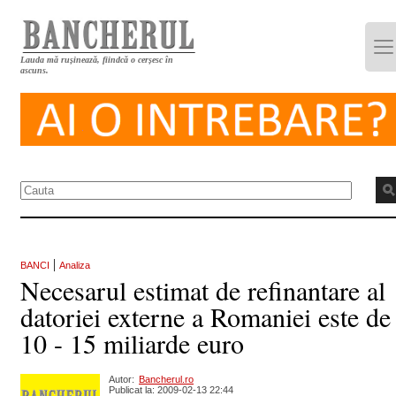
Lauda mă rușinează, fiindcă o cerșesc în
ascuns.
|
BANCI
Analiza
Necesarul estimat de refinantare al
datoriei externe a Romaniei este de
10 - 15 miliarde euro
Autor:
Bancherul.ro
Publicat la: 2009-02-13 22:44