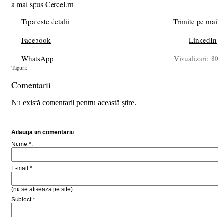
a mai spus Cercel.rn
Tipareste detalii
Trimite pe mai
Facebook
LinkedIn
WhatsApp
Vizualizari:
80
Taguri:
Comentarii
Nu există comentarii pentru această știre.
Adauga un comentariu
Nume *:
E-mail *:
(nu se afiseaza pe site)
Subiect *: