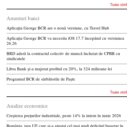
Toate stiri
Anunturi banci
Aplicația George BCR are o nouă versiune, cu Travel Hub
Aplicația George BCR va necesita iOS 17.7 începând cu versiunea
26.26
BRD aderă la contractul colectiv de muncă încheiat de CPBR cu
sindicatele
Libra Bank și-a majorat profitul cu 20%, la 324 milioane lei
Programul BCR de sărbătorile de Paște
Toate stiri
Analize economice
Creșterea prețurilor industriale, peste 14% la intern în iunie 2026
România, țara UE care și-a ajustat cel mai mult deficitul bugetar în