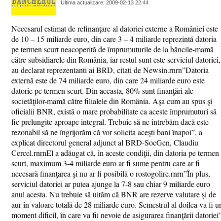
Ultima actualizare: 2009-02-13 22:44
Necesarul estimat de refinanţare al datoriei externe a României este
de 10 – 15 miliarde euro, din care 3 – 4 miliarde reprezintă datoria
pe termen scurt neacoperită de împrumuturile de la băncile-mamă
către subsidiarele din România, iar restul sunt este serviciul datoriei,
au declarat reprezentanti ai BRD, citati de Newsin.rnrn”Datoria
externă este de 74 miliarde euro, din care 24 miliarde euro este
datorie pe termen scurt. Din aceasta, 80% sunt finanţări ale
societăţilor-mamă către filialele din România. Aşa cum au spus şi
oficialii BNR, există o mare probabilitate ca aceste împrumuturi să
fie prelungite aproape integral. Trebuie să ne întrebăm dacă este
rezonabil să ne îngrijorăm că vor solicita aceşti bani înapoi”, a
explicat directorul general adjunct al BRD-SocGen, Claudiu
Cercel.rnrnEl a adăugat că, în aceste condiţii, din datoria pe termen
scurt, maximum 3-4 miliarde euro ar fi sume pentru care ar fi
necesară finanţarea şi nu ar fi posibilă o rostogolire.rnrn”În plus,
serviciul datoriei ar putea ajunge la 7-8 sau chiar 9 miliarde euro
anul acesta. Nu trebuie să uităm că BNR are rezerve valutare şi de
aur în valoare totală de 28 miliarde euro. Semestrul al doilea va fi u
moment dificil, în care va fii nevoie de asigurarea finanţării datoriei