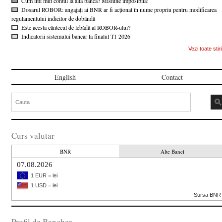
Cum îmi mut contul la altă bancă? Misiune imposibilă!
Dosarul ROBOR: angajați ai BNR ar fi acționat în nume propriu pentru modificarea
regulamentului indicilor de dobândă
Este acesta cântecul de lebădă al ROBOR-ului?
Indicatorii sistemului bancar la finalul T1 2026
Vezi toate stiri
English
Contact
Curs valutar
BNR
Alte Banci
07.08.2026
1 EUR = lei
1 USD = lei
Sursa BNR
Profil de Bancher