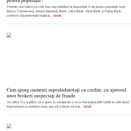
pentru populație?
Primele cinci bănci cu cele mai mari dobânzi la depozitele în lei pentru populație sunt
Banca Transilvania, Intesa Sanpaolo Bank, Libra Bank, Vista Bank și Patria Bank,
conform clasamentului realizat...
detalii
Cum ajung oamenii supraîndatorați cu credite, cu ajutorul
unor brokeri suspectați de fraude
Un cititor ni s-a plâns că a ajuns în situația de a nu-și mai putea plăti ratele la cele două
împrumuturi cu dobânzi mari, așa că a decis să mai...
detalii