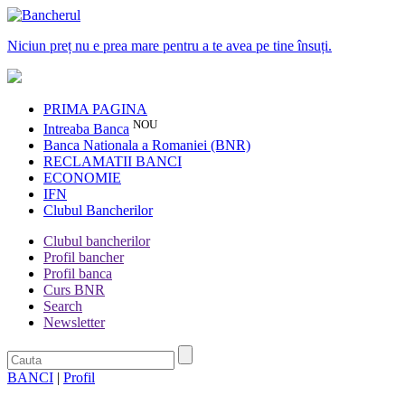
Niciun preț nu e prea mare pentru a te avea pe tine însuți.
PRIMA PAGINA
NOU
Intreaba Banca
Banca Nationala a Romaniei (BNR)
RECLAMATII BANCI
ECONOMIE
IFN
Clubul Bancherilor
Clubul bancherilor
Profil bancher
Profil banca
Curs BNR
Search
Newsletter
BANCI
|
Profil