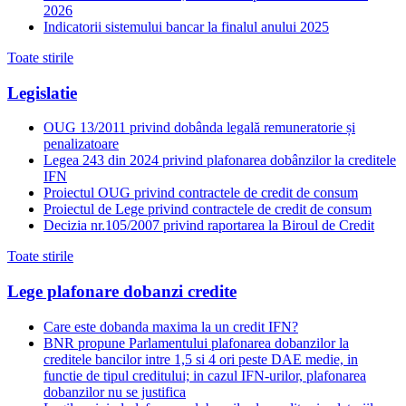
2026
Indicatorii sistemului bancar la finalul anului 2025
Toate stirile
Legislatie
OUG 13/2011 privind dobânda legală remuneratorie și
penalizatoare
Legea 243 din 2024 privind plafonarea dobânzilor la creditele
IFN
Proiectul OUG privind contractele de credit de consum
Proiectul de Lege privind contractele de credit de consum
Decizia nr.105/2007 privind raportarea la Biroul de Credit
Toate stirile
Lege plafonare dobanzi credite
Care este dobanda maxima la un credit IFN?
BNR propune Parlamentului plafonarea dobanzilor la
creditele bancilor intre 1,5 si 4 ori peste DAE medie, in
functie de tipul creditului; in cazul IFN-urilor, plafonarea
dobanzilor nu se justifica