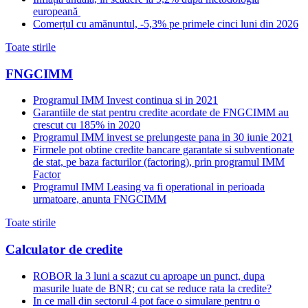
europeană
Comerțul cu amănuntul, -5,3% pe primele cinci luni din 2026
Toate stirile
FNGCIMM
Programul IMM Invest continua si in 2021
Garantiile de stat pentru credite acordate de FNGCIMM au
crescut cu 185% in 2020
Programul IMM invest se prelungeste pana in 30 iunie 2021
Firmele pot obtine credite bancare garantate si subventionate
de stat, pe baza facturilor (factoring), prin programul IMM
Factor
Programul IMM Leasing va fi operational in perioada
urmatoare, anunta FNGCIMM
Toate stirile
Calculator de credite
ROBOR la 3 luni a scazut cu aproape un punct, dupa
masurile luate de BNR; cu cat se reduce rata la credite?
In ce mall din sectorul 4 pot face o simulare pentru o