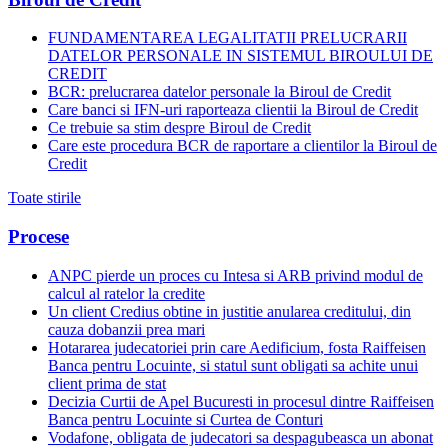
FUNDAMENTAREA LEGALITATII PRELUCRARII
DATELOR PERSONALE IN SISTEMUL BIROULUI DE
CREDIT
BCR: prelucrarea datelor personale la Biroul de Credit
Care banci si IFN-uri raporteaza clientii la Biroul de Credit
Ce trebuie sa stim despre Biroul de Credit
Care este procedura BCR de raportare a clientilor la Biroul de
Credit
Toate stirile
Procese
ANPC pierde un proces cu Intesa si ARB privind modul de
calcul al ratelor la credite
Un client Credius obtine in justitie anularea creditului, din
cauza dobanzii prea mari
Hotararea judecatoriei prin care Aedificium, fosta Raiffeisen
Banca pentru Locuinte, si statul sunt obligati sa achite unui
client prima de stat
Decizia Curtii de Apel Bucuresti in procesul dintre Raiffeisen
Banca pentru Locuinte si Curtea de Conturi
Vodafone, obligata de judecatori sa despagubeasca un abonat