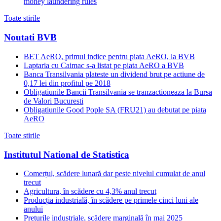
money laundering rules
Toate stirile
Noutati BVB
BET AeRO, primul indice pentru piata AeRO, la BVB
Laptaria cu Caimac s-a listat pe piata AeRO a BVB
Banca Transilvania plateste un dividend brut pe actiune de
0,17 lei din profitul pe 2018
Obligatiunile Bancii Transilvania se tranzactioneaza la Bursa
de Valori Bucuresti
Obligatiunile Good Pople SA (FRU21) au debutat pe piata
AeRO
Toate stirile
Institutul National de Statistica
Comerțul, scădere lunară dar peste nivelul cumulat de anul
trecut
Agricultura, în scădere cu 4,3% anul trecut
Producția industrială, în scădere pe primele cinci luni ale
anului
Prețurile industriale, scădere marginală în mai 2025