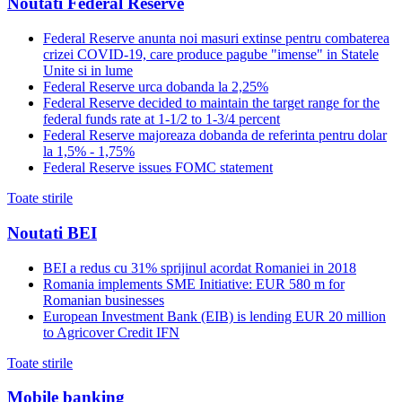
Noutati Federal Reserve
Federal Reserve anunta noi masuri extinse pentru combaterea
crizei COVID-19, care produce pagube "imense" in Statele
Unite si in lume
Federal Reserve urca dobanda la 2,25%
Federal Reserve decided to maintain the target range for the
federal funds rate at 1-1/2 to 1-3/4 percent
Federal Reserve majoreaza dobanda de referinta pentru dolar
la 1,5% - 1,75%
Federal Reserve issues FOMC statement
Toate stirile
Noutati BEI
BEI a redus cu 31% sprijinul acordat Romaniei in 2018
Romania implements SME Initiative: EUR 580 m for
Romanian businesses
European Investment Bank (EIB) is lending EUR 20 million
to Agricover Credit IFN
Toate stirile
Mobile banking