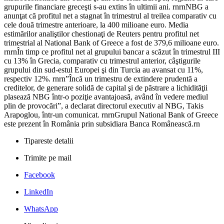
grupurile financiare greceşti s-au extins în ultimii ani. rnrnNBG a
anunţat că profitul net a stagnat în trimestrul al treilea comparativ cu
cele două trimestre anterioare, la 400 milioane euro. Media
estimărilor analiştilor chestionaţi de Reuters pentru profitul net
trimestrial al National Bank of Greece a fost de 379,6 milioane euro.
rnrnÎn timp ce profitul net al grupului bancar a scăzut în trimestrul III
cu 13% în Grecia, comparativ cu trimestrul anterior, câştigurile
grupului din sud-estul Europei şi din Turcia au avansat cu 11%,
respectiv 12%. rnrn”Încă un trimestru de extindere prudentă a
creditelor, de generare solidă de capital şi de păstrare a lichidităţii
plasează NBG într-o poziţie avantajoasă, având în vedere mediul
plin de provocări”, a declarat directorul executiv al NBG, Takis
Arapoglou, într-un comunicat. rnrnGrupul National Bank of Greece
este prezent în România prin subsidiara Banca Românească.rn
Tipareste detalii
Trimite pe mail
Facebook
LinkedIn
WhatsApp