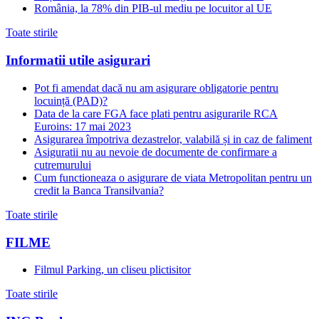
România, la 78% din PIB-ul mediu pe locuitor al UE
Toate stirile
Informatii utile asigurari
Pot fi amendat dacă nu am asigurare obligatorie pentru
locuință (PAD)?
Data de la care FGA face plati pentru asigurarile RCA
Euroins: 17 mai 2023
Asigurarea împotriva dezastrelor, valabilă și in caz de faliment
Asiguratii nu au nevoie de documente de confirmare a
cutremurului
Cum functioneaza o asigurare de viata Metropolitan pentru un
credit la Banca Transilvania?
Toate stirile
FILME
Filmul Parking, un cliseu plictisitor
Toate stirile