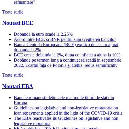
refinantare?
Toate stirile
Noutati BCE
Dobanda la euro scade la 2,25%
Acord intre BCE si BNR pentru supravegherea bancilor
Banca Centrala Europeana (BCE) explica de ce a majorat
dobanda la 2%
BCE creste dobanda la 2%, dupa ce inflatia a ajuns la 10%
Dobânda pe termen lung a continuat să scadă in septembrie
2022. Ecartul față de Polonia și Cehia, redus semnificativ
Toate stirile
Noutati EBA
Bancile romanesti detin cele mai multe titluri de stat din
Europa
Guidelines on legislative and non-legislative moratoria on
loan repayments applied in the light of the COVID-19 crisis
The EBA reactivates its Guidelines on legislative and non-
legislative moratoria
EBA publishes 2018 EU-wide stress test results