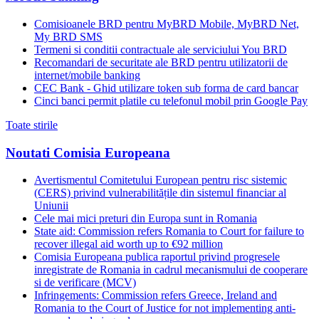
Comisioanele BRD pentru MyBRD Mobile, MyBRD Net,
My BRD SMS
Termeni si conditii contractuale ale serviciului You BRD
Recomandari de securitate ale BRD pentru utilizatorii de
internet/mobile banking
CEC Bank - Ghid utilizare token sub forma de card bancar
Cinci banci permit platile cu telefonul mobil prin Google Pay
Toate stirile
Noutati Comisia Europeana
Avertismentul Comitetului European pentru risc sistemic
(CERS) privind vulnerabilitățile din sistemul financiar al
Uniunii
Cele mai mici preturi din Europa sunt in Romania
State aid: Commission refers Romania to Court for failure to
recover illegal aid worth up to €92 million
Comisia Europeana publica raportul privind progresele
inregistrate de Romania in cadrul mecanismului de cooperare
si de verificare (MCV)
Infringements: Commission refers Greece, Ireland and
Romania to the Court of Justice for not implementing anti-