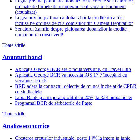
Legile privind plafonarea dobanzilor la credite si a datoriilor
preluate de firmele de recuperare se discuta in Parlament
(actualizat)
Legea privind plafonarea dobanzilor la credite nu a fost
inclusa pe ordinea de zi a comisiilor din Camera Deputatilor
Senatorul Zamfir, despre plafonarea dobanzilor la credite:
numai bou-i consecvent!
Toate stirile
Anunturi banci
Aplicația George BCR are o nouă versiune, cu Travel Hub
Aplicația George BCR va necesita iOS 17.7 începând cu
versiunea 26.26
BRD aderă la contractul colectiv de muncă încheiat de CPBR
cu sindicatele
Libra Bank și-a majorat profitul cu 20%, la 324 milioane lei
Programul BCR de sărbătorile de Paște
Toate stirile
Analize economice
Creșterea prețurilor industriale, peste 14% la intern în iunie