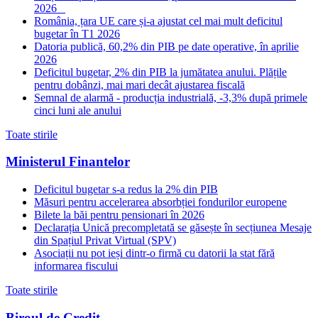
2026
România, țara UE care și-a ajustat cel mai mult deficitul
bugetar în T1 2026
Datoria publică, 60,2% din PIB pe date operative, în aprilie
2026
Deficitul bugetar, 2% din PIB la jumătatea anului. Plățile
pentru dobânzi, mai mari decât ajustarea fiscală
Semnal de alarmă - producția industrială, -3,3% după primele
cinci luni ale anului
Toate stirile
Ministerul Finantelor
Deficitul bugetar s-a redus la 2% din PIB
Măsuri pentru accelerarea absorbției fondurilor europene
Bilete la băi pentru pensionari în 2026
Declarația Unică precompletată se găsește în secțiunea Mesaje
din Spațiul Privat Virtual (SPV)
Asociații nu pot ieși dintr-o firmă cu datorii la stat fără
informarea fiscului
Toate stirile
Biroul de Credit