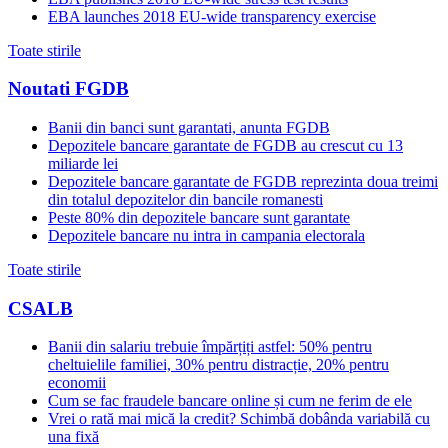
EBA launches 2018 EU-wide transparency exercise
Toate stirile
Noutati FGDB
Banii din banci sunt garantati, anunta FGDB
Depozitele bancare garantate de FGDB au crescut cu 13
miliarde lei
Depozitele bancare garantate de FGDB reprezinta doua treimi
din totalul depozitelor din bancile romanesti
Peste 80% din depozitele bancare sunt garantate
Depozitele bancare nu intra in campania electorala
Toate stirile
CSALB
Banii din salariu trebuie împărțiți astfel: 50% pentru
cheltuielile familiei, 30% pentru distracție, 20% pentru
economii
Cum se fac fraudele bancare online și cum ne ferim de ele
Vrei o rată mai mică la credit? Schimbă dobânda variabilă cu
una fixă