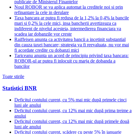
publicate de Ministerul Finantelor
Noul ROBOR se va aplica automat la creditele noi si prin
refinantare la cele in derulare
Taxa bancara ar putea fi redusa de la 1,2% la 0,4% la bancile
mari si 0,2% la cele mici, insa bancherii avertizeaza ca
indiferent de nivelul acesteia, intermedierea financiara va
scadea iar dobanzile vor creste
Raiffeisen anunta ca activitatea bancii a incetinit substantial
din cauza taxei bancare; strategia va fi reevaluata, nu vor mai
fi acordate credite cu dobanzi mici
Tariceanu anunta un acord de principiu privind taxa bancara:
ROBOR-ul ar putea fi inlocuit cu marja de dobanda a
bancilor
Toate stirile
Statistici BNR
Deficitul contului curent, cu 5% mai mic după primele cinci
luni ale anului
Deficitul contului curent, cu 12% mai mic după prima treime a
anului
Deficitul contului curent, cu 12% mai mic după primele două
luni ale anului
Deficitul contului curent, scădere cu peste 5% în ianuarie