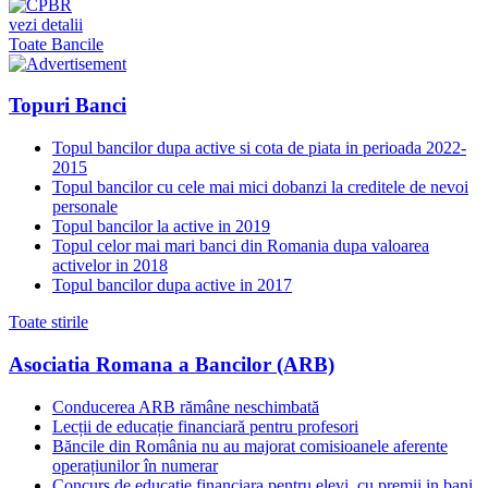
vezi detalii
Toate Bancile
Topuri Banci
Topul bancilor dupa active si cota de piata in perioada 2022-
2015
Topul bancilor cu cele mai mici dobanzi la creditele de nevoi
personale
Topul bancilor la active in 2019
Topul celor mai mari banci din Romania dupa valoarea
activelor in 2018
Topul bancilor dupa active in 2017
Toate stirile
Asociatia Romana a Bancilor (ARB)
Conducerea ARB rămâne neschimbată
Lecții de educație financiară pentru profesori
Băncile din România nu au majorat comisioanele aferente
operațiunilor în numerar
Concurs de educatie financiara pentru elevi, cu premii in bani