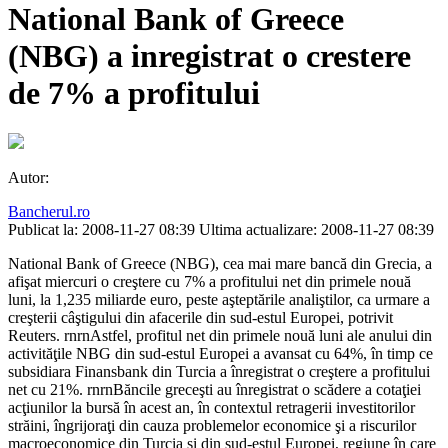
National Bank of Greece
(NBG) a inregistrat o crestere
de 7% a profitului
Autor:
Bancherul.ro
Publicat la: 2008-11-27 08:39
Ultima actualizare: 2008-11-27 08:39
National Bank of Greece (NBG), cea mai mare bancă din Grecia, a
afişat miercuri o creştere cu 7% a profitului net din primele nouă
luni, la 1,235 miliarde euro, peste aşteptările analiştilor, ca urmare a
creşterii câştigului din afacerile din sud-estul Europei, potrivit
Reuters. rnrnAstfel, profitul net din primele nouă luni ale anului din
activităţile NBG din sud-estul Europei a avansat cu 64%, în timp ce
subsidiara Finansbank din Turcia a înregistrat o creştere a profitului
net cu 21%. rnrnBăncile greceşti au înregistrat o scădere a cotaţiei
acţiunilor la bursă în acest an, în contextul retragerii investitorilor
străini, îngrijoraţi din cauza problemelor economice şi a riscurilor
macroeconomice din Turcia şi din sud-estul Europei, regiune în care