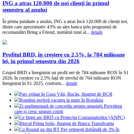
ING a atras 120.000 de noi clienți în primul
semestru al anului
În prima jumătate a anului, ING a atras încă 120.000 de clienți noi,
dintre care aproximativ 43% au ales banca prin programul de
recomandări Bring a Friend, numărul total al...
detalii
Profitul BRD, în creștere cu 2,5%, la 784 milioane
lei, în primul semestru din 2026
Grupul BRD a înregistrat un profit net de 784 milioane RON în S1
2026, în creștere cu 2,5% față de nivelul de 764 milioane RON
înregistrat în S1 2025, conform...
detalii
Parc eolian în Gura Văii, Bacău, finanțat de BCR
Românii preferă vacanța la mare în România
Zi suplimentară de concediu pentru angajații Provident
care-și cresc singuri copiii
Ce litigii are BRD cu Protecția Consumatorilor (ANPC)
Blocul Prima Solis, finanțat de Banca Transilvania
Cu Round up din BT Pay primești dobândă de 3% în