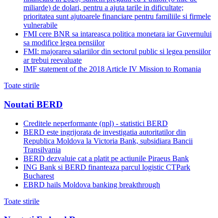
miliarde) de dolari, pentru a ajuta tarile in dificultate;
prioritatea sunt ajutoarele financiare pentru familiile si firmele
vulnerabile
FMI cere BNR sa intareasca politica monetara iar Guvernului
sa modifice legea pensiilor
FMI: majorarea salariilor din sectorul public si legea pensiilor
ar trebui reevaluate
IMF statement of the 2018 Article IV Mission to Romania
Toate stirile
Noutati BERD
Creditele neperformante (npl) - statistici BERD
BERD este ingrijorata de investigatia autoritatilor din
Republica Moldova la Victoria Bank, subsidiara Bancii
Transilvania
BERD dezvaluie cat a platit pe actiunile Piraeus Bank
ING Bank si BERD finanteaza parcul logistic CTPark
Bucharest
EBRD hails Moldova banking breakthrough
Toate stirile