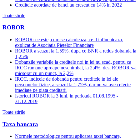
Creditele acordate de banci au crescut cu 14% in 2022
Toate stirile
ROBOR
ROBOR: ce este, cum se calculeaza, ce il influenteaza,
explicat de Asociatia Pietelor Financiare
ROBOR a scazut la 1,59%, dupa ce BNR a redus dobanda la
1,25%
Dobanzile variabile la creditele noi in lei nu scad, pentru ca
IRCC ramane aproape neschimbat, la 2,4%, desi ROBOR s-a
micsorat cu un punct, la 2,2%
IRCC, indicele de dobanda pentru creditele in lei ale
persoanelor fizice, a scazut la 1,75%, dar nu va avea efecte
imediate pe piata creditarii
Istoricul ROBOR la 3 luni, in perioada 01.08.1995 -
31.12.2019
Toate stirile
Taxa bancara
Normele metodologice pentru aplicarea taxei bancare,