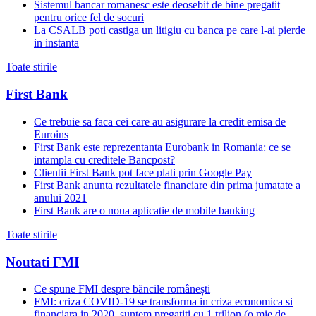
Sistemul bancar romanesc este deosebit de bine pregatit
pentru orice fel de socuri
La CSALB poti castiga un litigiu cu banca pe care l-ai pierde
in instanta
Toate stirile
First Bank
Ce trebuie sa faca cei care au asigurare la credit emisa de
Euroins
First Bank este reprezentanta Eurobank in Romania: ce se
intampla cu creditele Bancpost?
Clientii First Bank pot face plati prin Google Pay
First Bank anunta rezultatele financiare din prima jumatate a
anului 2021
First Bank are o noua aplicatie de mobile banking
Toate stirile
Noutati FMI
Ce spune FMI despre băncile românești
FMI: criza COVID-19 se transforma in criza economica si
financiara in 2020, suntem pregatiti cu 1 trilion (o mie de