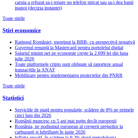
caruia a refuzat sa-i repare un telefon stricat sau sa-i dea banii
inapoi (decizia instantei)
Toate stirile
Stiri economice
Ratingul României, menținut la BBB- cu perspectivă negativă
Guvernul renunță la Mastercard pentru portofelul digital
Salariul minim net pe economie crește la 2.699 lei din luna
iulie 2026
Toate platformele cripto sunt obligate să raporteze anual
tranzacțiile la ANAF
Mobilizare pentru implementarea proiectelor din PNRR
Toate stirile
Statistici
Serviciile de piață pentru populație, scădere de 8% pe primele
cinci luni din 2026
Românii muncesc cu 5 ani mai puțin decât europenii
România, pe podiumul european al creșterii prețurilor la
carburanți și lubrifianți în iunie 2026
Inflația anuală, în scădere la 9,2% după metodologia