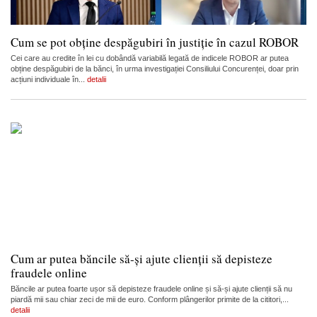
Cum se pot obține despăgubiri în justiție în cazul ROBOR
Cei care au credite în lei cu dobândă variabilă legată de indicele ROBOR ar putea
obține despăgubiri de la bănci, în urma investigației Consiliului Concurenței, doar prin
acțiuni individuale în...
detalii
Cum ar putea băncile să-și ajute clienții să depisteze
fraudele online
Băncile ar putea foarte ușor să depisteze fraudele online și să-și ajute clienții să nu
piardă mii sau chiar zeci de mii de euro. Conform plângerilor primite de la cititori,...
detalii