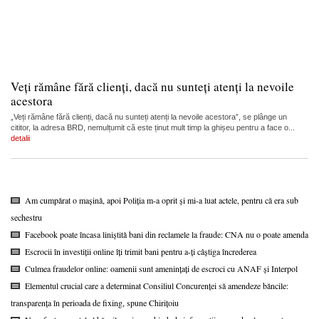
Veți rămâne fără clienți, dacă nu sunteți atenți la nevoile
acestora
„Veți rămâne fără clienți, dacă nu sunteți atenți la nevoile acestora”, se plânge un
cititor, la adresa BRD, nemulțumit că este ținut mult timp la ghișeu pentru a face o...
detalii
Am cumpărat o mașină, apoi Poliția m-a oprit și mi-a luat actele, pentru că era sub
sechestru
Facebook poate încasa liniștită bani din reclamele la fraude: CNA nu o poate amenda
Escrocii în investiții online îți trimit bani pentru a-ți câștiga încrederea
Culmea fraudelor online: oamenii sunt amenințați de escroci cu ANAF și Interpol
Elementul crucial care a determinat Consiliul Concurenței să amendeze băncile:
transparența în perioada de fixing, spune Chirițoiu