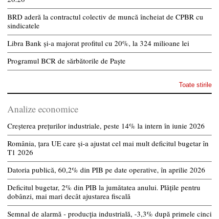
BRD aderă la contractul colectiv de muncă încheiat de CPBR cu
sindicatele
Libra Bank și-a majorat profitul cu 20%, la 324 milioane lei
Programul BCR de sărbătorile de Paște
Toate stirile
Analize economice
Creșterea prețurilor industriale, peste 14% la intern în iunie 2026
România, țara UE care și-a ajustat cel mai mult deficitul bugetar în
T1 2026
Datoria publică, 60,2% din PIB pe date operative, în aprilie 2026
Deficitul bugetar, 2% din PIB la jumătatea anului. Plățile pentru
dobânzi, mai mari decât ajustarea fiscală
Semnal de alarmă - producția industrială, -3,3% după primele cinci