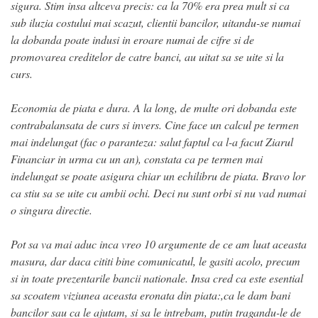
sigura. Stim insa altceva precis: ca la 70% era prea mult si ca
sub iluzia costului mai scazut, clientii bancilor, uitandu-se numai
la dobanda poate indusi in eroare numai de cifre si de
promovarea creditelor de catre banci, au uitat sa se uite si la
curs.
Economia de piata e dura. A la long, de multe ori dobanda este
contrabalansata de curs si invers. Cine face un calcul pe termen
mai indelungat (fac o paranteza: salut faptul ca l-a facut Ziarul
Financiar in urma cu un an), constata ca pe termen mai
indelungat se poate asigura chiar un echilibru de piata. Bravo lor
ca stiu sa se uite cu ambii ochi. Deci nu sunt orbi si nu vad numai
o singura directie.
Pot sa va mai aduc inca vreo 10 argumente de ce am luat aceasta
masura, dar daca cititi bine comunicatul, le gasiti acolo, precum
si in toate prezentarile bancii nationale. Insa cred ca este esential
sa scoatem viziunea aceasta eronata din piata:,ca le dam bani
bancilor sau ca le ajutam, si sa le intrebam, putin tragandu-le de