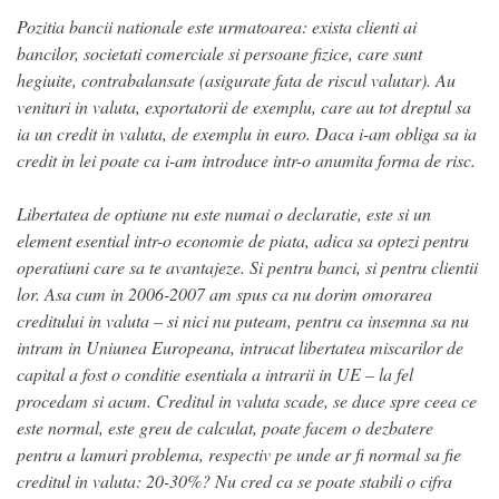
Pozitia bancii nationale este urmatoarea: exista clienti ai
bancilor, societati comerciale si persoane fizice, care sunt
hegiuite, contrabalansate (asigurate fata de riscul valutar). Au
venituri in valuta, exportatorii de exemplu, care au tot dreptul sa
ia un credit in valuta, de exemplu in euro. Daca i-am obliga sa ia
credit in lei poate ca i-am introduce intr-o anumita forma de risc.
Libertatea de optiune nu este numai o declaratie, este si un
element esential intr-o economie de piata, adica sa optezi pentru
operatiuni care sa te avantajeze. Si pentru banci, si pentru clientii
lor. Asa cum in 2006-2007 am spus ca nu dorim omorarea
creditului in valuta – si nici nu puteam, pentru ca insemna sa nu
intram in Uniunea Europeana, intrucat libertatea miscarilor de
capital a fost o conditie esentiala a intrarii in UE – la fel
procedam si acum. Creditul in valuta scade, se duce spre ceea ce
este normal, este greu de calculat, poate facem o dezbatere
pentru a lamuri problema, respectiv pe unde ar fi normal sa fie
creditul in valuta: 20-30%? Nu cred ca se poate stabili o cifra