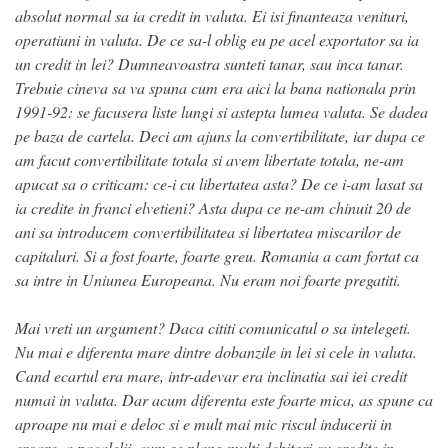
absolut normal sa ia credit in valuta. Ei isi finanteaza venituri,
operatiuni in valuta. De ce sa-l oblig eu pe acel exportator sa ia
un credit in lei? Dumneavoastra sunteti tanar, sau inca tanar.
Trebuie cineva sa va spuna cum era aici la bana nationala prin
1991-92: se facusera liste lungi si astepta lumea valuta. Se dadea
pe baza de cartela. Deci am ajuns la convertibilitate, iar dupa ce
am facut convertibilitate totala si avem libertate totala, ne-am
apucat sa o criticam: ce-i cu libertatea asta? De ce i-am lasat sa
ia credite in franci elvetieni? Asta dupa ce ne-am chinuit 20 de
ani sa introducem convertibilitatea si libertatea miscarilor de
capitaluri. Si a fost foarte, foarte greu. Romania a cam fortat ca
sa intre in Uniunea Europeana. Nu eram noi foarte pregatiti.
Mai vreti un argument? Daca cititi comunicatul o sa intelegeti.
Nu mai e diferenta mare dintre dobanzile in lei si cele in valuta.
Cand ecartul era mare, intr-adevar era inclinatia sai iei credit
numai in valuta. Dar acum diferenta este foarte mica, as spune ca
aproape nu mai e deloc si e mult mai mic riscul inducerii in
eroare, a pacalelii, cum se plang multi debitori cu credite in