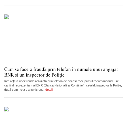
Cum se face o fraudă prin telefon în numele unui angajat
BNR și un inspector de Poliție
Iată rețeta unei fraude realizată prin telefon de doi escroci, primul recomandându-se
ca fiind reprezentant al BNR (Banca Națională a României), celălalt inspector la Poliție,
după cum ne-a transmis un...
detalii