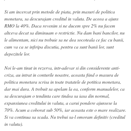
Si am incercat prin metode de piata, prin masuri de politica
monetara, sa descurajam creditul in valuta. De aceea a ajuns
RMO la 40%. Daca revenim si ne ducem spre 2% nu facem
altceva decat sa diminuam o restrictie. Nu dam bani bancilor, nu
le alimentam, nici nu trebuie sa ne dea socoteala ce fac cu banii,
cum va ca se infiripa discutia, pentru ca sunt banii lor, sunt
depozitele lor.
Noi le-am tinut in rezerva, intr-adevar si din considerente anti-
criza, au intrat in conturile noastre, aceasta fiind o masura de
politica monetara scrisa in toate tratatele de potitica monetara,
dar mai dura. A trebuit sa apelam la ea, conform manualelor, ca
sa descurajam o tendinta care tindea sa iasa din normal,
expansiunea creditului in valuta, a carui pondere ajunsese la
70%. Acum a coborat sub 50%, iar aceasta este o mare realizare.
Si va continua sa scada. Nu trebui sa-l omoram definitiv (creditul
in valuta).