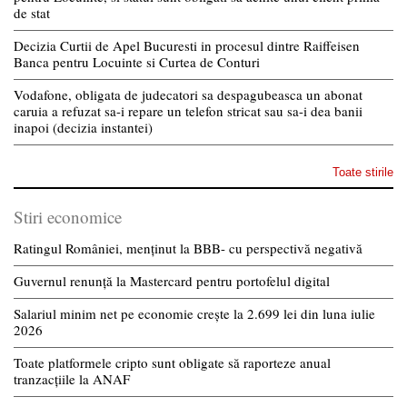
de stat
Decizia Curtii de Apel Bucuresti in procesul dintre Raiffeisen
Banca pentru Locuinte si Curtea de Conturi
Vodafone, obligata de judecatori sa despagubeasca un abonat
caruia a refuzat sa-i repare un telefon stricat sau sa-i dea banii
inapoi (decizia instantei)
Toate stirile
Stiri economice
Ratingul României, menținut la BBB- cu perspectivă negativă
Guvernul renunță la Mastercard pentru portofelul digital
Salariul minim net pe economie crește la 2.699 lei din luna iulie
2026
Toate platformele cripto sunt obligate să raporteze anual
tranzacțiile la ANAF