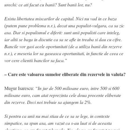
urechi: ce ati facut cu banii? Sunt banii lor, nu?
Exista libertatea miscarilor de capital. Nici nu vad in ce baza
(putem pune problema n.r.), decat una populist-vulgara, ca sa zic
asa. Dar si populismul e diferit: sunt unii populisti care inteleg,
iar altii se baga in discutie ca sa se afle in treaba si dau cu cifre.
Bancile vor gasi acele oportunitati (de a utiliza banii din rezerve
n.r.), e meseria lor sa gaseasca oportunitati, in functie de ceea ce
vor cere clientii bancilor sa faca.”
– Care este valoarea sumelor eliberate din rezervele in valuta?
Mugur Isarescu:
“In jur de 500 milioane euro, intre 500 si 600
milioane euro, cam atat reprezinta cele doua procente eliberate
din rezerve. Deci noi trebuie sa ajungem la 2%.
Si pentru ca unii nu mai stiau de ce sa se lege, in contexte
simpatice, sa spun asa, am vazut ca s-au luat si de aceasta
chestiune, ca am finantat bancile. Nu, ele ne-au finantat pe noi.