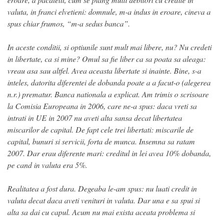
valuta, in franci elvetieni: domnule, m-a indus in eroare, cineva a
spus chiar frumos, “m-a sedus banca”.
In aceste conditii, si optiunile sunt mult mai libere, nu? Nu credeti
in libertate, ca si mine? Omul sa fie liber ca sa poata sa aleaga:
vreau asa sau altfel. Avea aceasta libertate si inainte. Bine, s-a
inteles, datorita diferentei de dobanda poate a a facut-o (alegerea
n.r.) prematur. Banca nationala a explicat. Am trimis o scrisoare
la Comisia Europeana in 2006, care ne-a spus: daca vreti sa
intrati in UE in 2007 nu aveti alta sansa decat libertatea
miscarilor de capital. De fapt cele trei libertati: miscarile de
capital, bunuri si servicii, forta de munca. Insemna sa ratam
2007. Dar erau diferente mari: creditul in lei avea 10% dobanda,
pe cand in valuta era 5%.
Realitatea a fost dura. Degeaba le-am spus: nu luati credit in
valuta decat daca aveti venituri in valuta. Dar una e sa spui si
alta sa dai cu capul. Acum nu mai exista aceata problema si