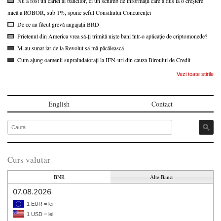
Nu a fost un cartel al băncilor, ci un schimb de informații care a dus la o creștere
mică a ROBOR, sub 1%, spune șeful Consiliului Concurenței
De ce au făcut grevă angajații BRD
Prietenul din America vrea să-ți trimită niște bani într-o aplicație de criptomonede?
M-au sunat iar de la Revolut să mă păcălească
Cum ajung oamenii supraîndatorați la IFN-uri din cauza Biroului de Credit
Vezi toate stirile
English
Contact
Curs valutar
BNR
Alte Banci
07.08.2026
1 EUR = lei
1 USD = lei