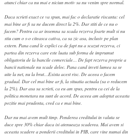
atunci chiar ca nu mai e niciun motiv sa nu venim spre normal.
Daca scrieti exact ce va spun, mai fac o declaratie riscanta: cel
mai bine ar fi sa ne ducem direct la 2%. Dar stiti de ce nu o
facem? Pentru ca ar insemna sa scada rezerva foarte mult si nu
stiu cum o s-o citeasca cativa, ca sa zic asa, inclusiv pe plan
extern. Pana cand le explici ca de fapt nu a scazut rezerva, ci
partea din rezerva care este luata sub forma de imprumut
obligatoriu de la bancile comerciale… De fapt rezerva proprie a
bancii nationale nu scade deloc. Pana cand inveti lumea sa se
uite la net, nu la brut…Exista acest risc. De aceea o facem
gradual. Dar cel mai bine ar fi, la situatia actuala (sa o reducem
la 2%). Dar asa sa scrieti, ca eu am spus, pentru ca cei de la
politica monetara nu sunt de acord. De aceea am adoptat aceasta
pozitie mai prudenta, cred ca e mai bine.
Dar nu mai avem mult timp. Ponderea creditului in valuta se
duce spre 30% chiar daca isi atenueaza scaderea. Mai avem si
aceasta scadere a ponderii creditului in PIB, care vine numai din