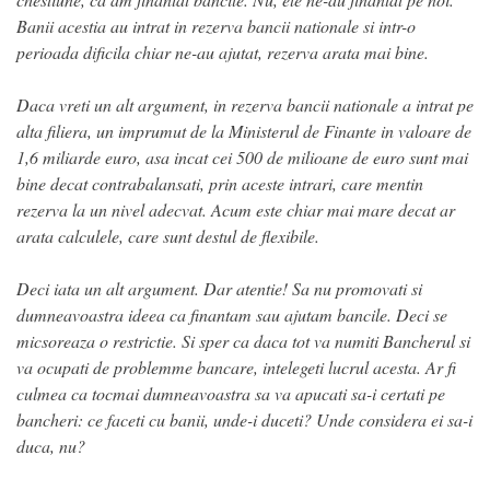
Banii acestia au intrat in rezerva bancii nationale si intr-o
perioada dificila chiar ne-au ajutat, rezerva arata mai bine.
Daca vreti un alt argument, in rezerva bancii nationale a intrat pe
alta filiera, un imprumut de la Ministerul de Finante in valoare de
1,6 miliarde euro, asa incat cei 500 de milioane de euro sunt mai
bine decat contrabalansati, prin aceste intrari, care mentin
rezerva la un nivel adecvat. Acum este chiar mai mare decat ar
arata calculele, care sunt destul de flexibile.
Deci iata un alt argument. Dar atentie! Sa nu promovati si
dumneavoastra ideea ca finantam sau ajutam bancile. Deci se
micsoreaza o restrictie. Si sper ca daca tot va numiti Bancherul si
va ocupati de problemme bancare, intelegeti lucrul acesta. Ar fi
culmea ca tocmai dumneavoastra sa va apucati sa-i certati pe
bancheri: ce faceti cu banii, unde-i duceti? Unde considera ei sa-i
duca, nu?