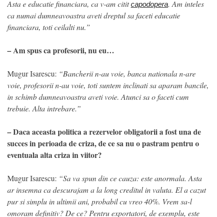
Asta e educatie financiara, ca v-am citit
. Am inteles
capodopera
ca numai dumneavoastra aveti dreptul sa faceti educatie
financiara, toti ceilalti nu.”
– Am spus ca profesorii, nu eu…
Mugur Isarescu:
“Bancherii n-au voie, banca nationala n-are
voie, profesorii n-au voie, toti suntem inclinati sa aparam bancile,
in schimb dumneavoastra aveti voie. Atunci sa o faceti cum
trebuie. Alta intrebare.”
– Daca aceasta politica a rezervelor obligatorii a fost una de
succes in perioada de criza, de ce sa nu o pastram pentru o
eventuala alta criza in viitor?
Mugur Isarescu:
“Sa va spun din ce cauza: este anormala. Asta
ar insemna ca descurajam a la long creditul in valuta. El a cazut
pur si simplu in ultimii ani, probabil cu vreo 40%. Vrem sa-l
omoram definitiv? De ce? Pentru exportatori, de exemplu, este