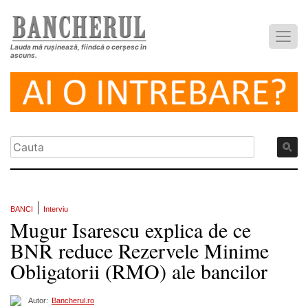
Lauda mă rușinează, fiindcă o cerșesc în
ascuns.
|
BANCI
Interviu
Mugur Isarescu explica de ce
BNR reduce Rezervele Minime
Obligatorii (RMO) ale bancilor
Autor:
Bancherul.ro