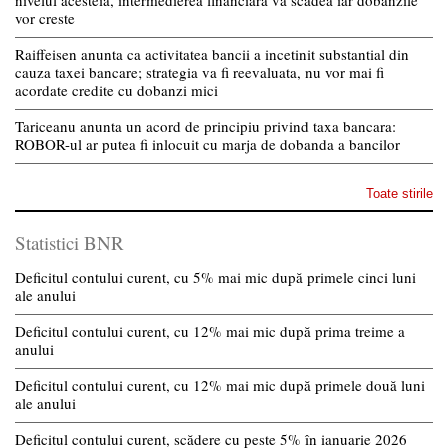
nivelul acesteia, intermedierea financiara va scadea iar dobanzile
vor creste
Raiffeisen anunta ca activitatea bancii a incetinit substantial din
cauza taxei bancare; strategia va fi reevaluata, nu vor mai fi
acordate credite cu dobanzi mici
Tariceanu anunta un acord de principiu privind taxa bancara:
ROBOR-ul ar putea fi inlocuit cu marja de dobanda a bancilor
Toate stirile
Statistici BNR
Deficitul contului curent, cu 5% mai mic după primele cinci luni
ale anului
Deficitul contului curent, cu 12% mai mic după prima treime a
anului
Deficitul contului curent, cu 12% mai mic după primele două luni
ale anului
Deficitul contului curent, scădere cu peste 5% în ianuarie 2026