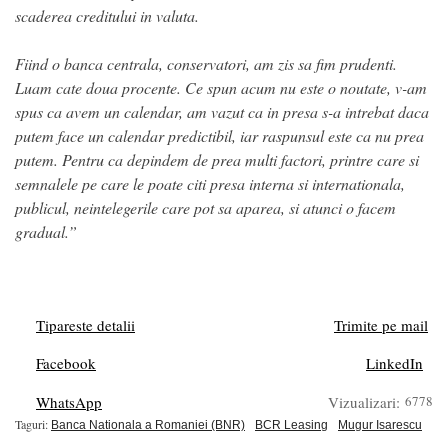
scaderea creditului in valuta.
Fiind o banca centrala, conservatori, am zis sa fim prudenti.
Luam cate doua procente. Ce spun acum nu este o noutate, v-am
spus ca avem un calendar, am vazut ca in presa s-a intrebat daca
putem face un calendar predictibil, iar raspunsul este ca nu prea
putem. Pentru ca depindem de prea multi factori, printre care si
semnalele pe care le poate citi presa interna si internationala,
publicul, neintelegerile care pot sa aparea, si atunci o facem
gradual.”
Tipareste detalii
Trimite pe mail
Facebook
LinkedIn
WhatsApp
Vizualizari:
6778
Taguri:
Banca Nationala a Romaniei (BNR)
BCR Leasing
Mugur Isarescu