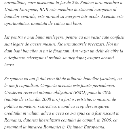
normalitate, care inseamna in jur de 2%. Suntem tara membra a
Uniunii Europene, BNR este membra in sistemul european al
bancilor centrale, este normal sa mergem intr-acolo. Aceasta este
oportunitatea, anuntata de cativa ani buni.
Iar pentru o mai buna intelegere, pentru ca am vazut cate confuzii
sunt legate de aceste masuri, fac urmatoarele precizari. Noi nu
dam bani bancilor si nu le finantam. Am vazut un delir de cifre la
o dezbatere televizata si trebuie sa atentionez asupra acestui
lucru.
Se spunea ca am fi dat vreo 60 de miliarde bancilor (straine), ca
le-am fi capitalizat. Confuzia aceasta este foarte periculoasa.
Cresterea rezervei minime obligatorii (RMO) pana la 40%
(inainte de criza din 2008 n.r.) a fost o restrictie, o masura de
politica monetara restrictiva, avand ca scop descurajarea
creditului in valuta, adica a ceea ce s-a spus ca a fost riscant in
Romania, datorita liberalizarii contului de capital, in 2006, ca
preambul la intrarea Romaniei in Uniunea Europeana.