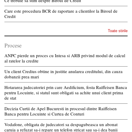
Ce trebuie sa stim despre Biroul de Credit
Care este procedura BCR de raportare a clientilor la Biroul de
Credit
Toate stirile
Procese
ANPC pierde un proces cu Intesa si ARB privind modul de calcul
al ratelor la credite
Un client Credius obtine in justitie anularea creditului, din cauza
dobanzii prea mari
Hotararea judecatoriei prin care Aedificium, fosta Raiffeisen Banca
pentru Locuinte, si statul sunt obligati sa achite unui client prima
de stat
Decizia Curtii de Apel Bucuresti in procesul dintre Raiffeisen
Banca pentru Locuinte si Curtea de Conturi
Vodafone, obligata de judecatori sa despagubeasca un abonat
caruia a refuzat sa-i repare un telefon stricat sau sa-i dea banii