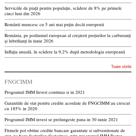
Serviciile de piață pentru populație, scădere de 8% pe primele
cinci luni din 2026
Românii muncesc cu 5 ani mai puțin decât europenii
România, pe podiumul european al creșterii prețurilor la carburanți
și lubrifianți în iunie 2026
Inflația anuală, în scădere la 9,2% după metodologia europeană
Toate stirile
FNGCIMM
Programul IMM Invest continua si in 2021
Garantiile de stat pentru credite acordate de FNGCIMM au crescut
cu 185% in 2020
Programul IMM invest se prelungeste pana in 30 iunie 2021
Firmele pot obtine credite bancare garantate si subventionate de
stat, pe baza facturilor (factoring), prin programul IMM Factor