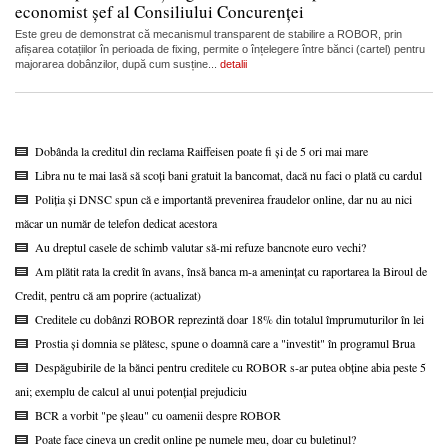
economist șef al Consiliului Concurenței
Este greu de demonstrat că mecanismul transparent de stabilire a ROBOR, prin
afișarea cotațiilor în perioada de fixing, permite o înțelegere între bănci (cartel) pentru
majorarea dobânzilor, după cum susține...
detalii
Dobânda la creditul din reclama Raiffeisen poate fi și de 5 ori mai mare
Libra nu te mai lasă să scoți bani gratuit la bancomat, dacă nu faci o plată cu cardul
Poliția și DNSC spun că e importantă prevenirea fraudelor online, dar nu au nici
măcar un număr de telefon dedicat acestora
Au dreptul casele de schimb valutar să-mi refuze bancnote euro vechi?
Am plătit rata la credit în avans, însă banca m-a amenințat cu raportarea la Biroul de
Credit, pentru că am poprire (actualizat)
Creditele cu dobânzi ROBOR reprezintă doar 18% din totalul împrumuturilor în lei
Prostia și domnia se plătesc, spune o doamnă care a "investit" în programul Brua
Despăgubirile de la bănci pentru creditele cu ROBOR s-ar putea obține abia peste 5
ani; exemplu de calcul al unui potențial prejudiciu
BCR a vorbit "pe șleau" cu oamenii despre ROBOR
Poate face cineva un credit online pe numele meu, doar cu buletinul?