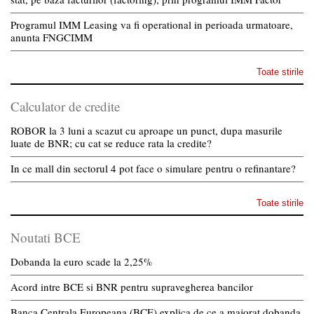
Programul IMM Leasing va fi operational in perioada urmatoare,
anunta FNGCIMM
Toate stirile
Calculator de credite
ROBOR la 3 luni a scazut cu aproape un punct, dupa masurile
luate de BNR; cu cat se reduce rata la credite?
In ce mall din sectorul 4 pot face o simulare pentru o refinantare?
Toate stirile
Noutati BCE
Dobanda la euro scade la 2,25%
Acord intre BCE si BNR pentru supravegherea bancilor
Banca Centrala Europeana (BCE) explica de ce a majorat dobanda