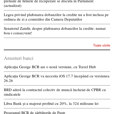
preluate de firmele de recuperare se discuta in Parlament
(actualizat)
Legea privind plafonarea dobanzilor la credite nu a fost inclusa pe
ordinea de zi a comisiilor din Camera Deputatilor
Senatorul Zamfir, despre plafonarea dobanzilor la credite: numai
bou-i consecvent!
Toate stirile
Anunturi banci
Aplicația George BCR are o nouă versiune, cu Travel Hub
Aplicația George BCR va necesita iOS 17.7 începând cu versiunea
26.26
BRD aderă la contractul colectiv de muncă încheiat de CPBR cu
sindicatele
Libra Bank și-a majorat profitul cu 20%, la 324 milioane lei
Programul BCR de sărbătorile de Paște