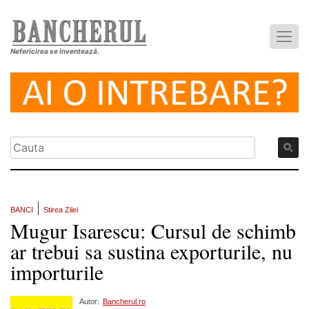
Nefericirea se inventează.
|
BANCI
Stirea Zilei
Mugur Isarescu: Cursul de schimb
ar trebui sa sustina exporturile, nu
importurile
Autor:
Bancherul.ro