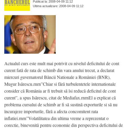
Publicat la: 2008-04-09 11:12
Ultima actualizare: 2008-04-09 11:12
Actualul curs este mult mai potrivit cu nivelul deficitului de cont
curent fatã de rata de schimb din vara anului trecut, a declarat
miercuri guvernatorul Bãncii Nationale a României (BNR),
Mugur Isãrescu.rnrn”Chiar si fãrã turbulentetele internationale
consider cã România ar fi trebuit sã îsi reducã deficitul de cont
curent”, a spus Isãrescu, citat de Mediafax.rnrnEl a explicat cã
problema cursului de schimb ar fi sã sustinã exporturile si sã nu
încurajeze importurile, fãrã a afecta concomitent rata
inflatiei.rnrn”Volatilitatea din ultima vreme a reprezentat o
corectie, binevenitã pentru economie din perspectiva deficitului de