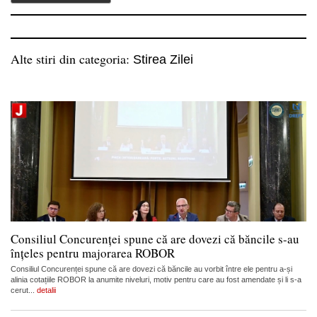
Alte stiri din categoria:
Stirea Zilei
Consiliul Concurenței spune că are dovezi că băncile s-au
înțeles pentru majorarea ROBOR
Consiliul Concurenței spune că are dovezi că băncile au vorbit între ele pentru a-și
alinia cotațiile ROBOR la anumite niveluri, motiv pentru care au fost amendate și li s-a
cerut...
detalii