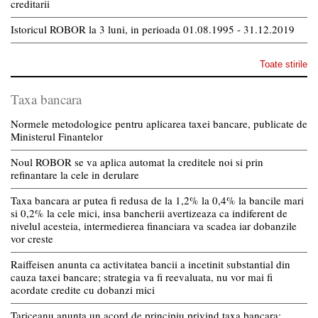
creditarii
Istoricul ROBOR la 3 luni, in perioada 01.08.1995 - 31.12.2019
Toate stirile
Taxa bancara
Normele metodologice pentru aplicarea taxei bancare, publicate de
Ministerul Finantelor
Noul ROBOR se va aplica automat la creditele noi si prin
refinantare la cele in derulare
Taxa bancara ar putea fi redusa de la 1,2% la 0,4% la bancile mari
si 0,2% la cele mici, insa bancherii avertizeaza ca indiferent de
nivelul acesteia, intermedierea financiara va scadea iar dobanzile
vor creste
Raiffeisen anunta ca activitatea bancii a incetinit substantial din
cauza taxei bancare; strategia va fi reevaluata, nu vor mai fi
acordate credite cu dobanzi mici
Tariceanu anunta un acord de principiu privind taxa bancara: