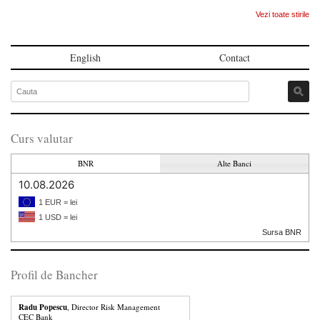
Vezi toate stirile
English
Contact
Curs valutar
BNR
Alte Banci
10.08.2026
1 EUR = lei
1 USD = lei
Sursa BNR
Profil de Bancher
Radu Popescu
, Director Risk Management
CEC Bank