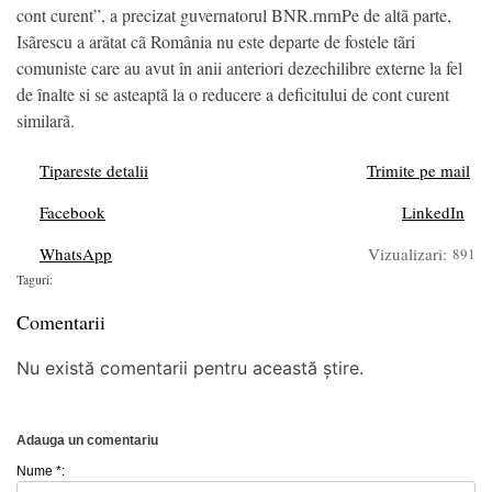
cont curent”, a precizat guvernatorul BNR.rnrnPe de altã parte,
Isãrescu a arãtat cã România nu este departe de fostele tãri
comuniste care au avut în anii anteriori dezechilibre externe la fel
de înalte si se asteaptã la o reducere a deficitului de cont curent
similarã.
Tipareste detalii
Trimite pe mail
Facebook
LinkedIn
WhatsApp
Vizualizari:
891
Taguri:
Comentarii
Nu există comentarii pentru această știre.
Adauga un comentariu
Nume *: