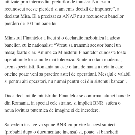
utilizate prin intermediul preturilor de transfer. Nu le-am
recunoscut aceste pierderi si am emis decizii de impunere”, a
declarat Misa. El a precizat ca ANAF nu a recunoscut bancilor
pierderi de 104 milioane lei.
Ministrul Finantelor a facut si o declaratie razboinica la adesa
bancilor, cu iz nationalist: “Vreau sa transmit acestor banci un
mesaj foarte clar. Anume ca Ministerul Finantelor cunoaste toate
operatiunile lor si nu le mai tolereaza. Suntem o tara moderna,
avem specialisti. Romania nu este o tara de mana a treia in care
oricine poate veni sa practice astfel de operatiuni. Mesajul e valabil
si pentru alti operatori, nu numai pentru cei din sistemul bancar”.
Daca declaratiile ministrului Finantelor se confirma, atunci bancile
din Romania, in special cele straine, si implicit BNR, sufera o
noua lovitura puternica de imagine si de incredere.
Sa vedem insa ce va spune BNR cu privire la acest subiect
(probabil dupa o ducumentare intensa) si, poate, si bancherii.