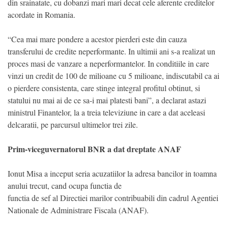
din srainatate, cu dobanzi mari mari decat cele aferente creditelor
acordate in Romania.
“Cea mai mare pondere a acestor pierderi este din cauza
transferului de credite neperformante. In ultimii ani s-a realizat un
proces masi de vanzare a neperformantelor. In conditiile in care
vinzi un credit de 100 de milioane cu 5 milioane, indiscutabil ca ai
o pierdere consistenta, care stinge integral profitul obtinut, si
statului nu mai ai de ce sa-i mai platesti bani”, a declarat astazi
ministrul Finantelor, la a treia televiziune in care a dat aceleasi
delcaratii, pe parcursul ultimelor trei zile.
Prim-viceguvernatorul BNR a dat dreptate ANAF
Ionut Misa a inceput seria acuzatiilor la adresa bancilor in toamna
anului trecut, cand ocupa functia de
functia de sef al Directiei marilor contribuabili din cadrul Agentiei
Nationale de Administrare Fiscala (ANAF).