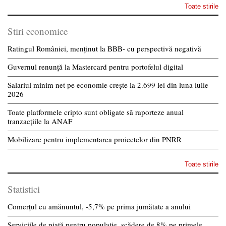
Toate stirile
Stiri economice
Ratingul României, menținut la BBB- cu perspectivă negativă
Guvernul renunță la Mastercard pentru portofelul digital
Salariul minim net pe economie crește la 2.699 lei din luna iulie
2026
Toate platformele cripto sunt obligate să raporteze anual
tranzacțiile la ANAF
Mobilizare pentru implementarea proiectelor din PNRR
Toate stirile
Statistici
Comerțul cu amănuntul, -5,7% pe prima jumătate a anului
Serviciile de piață pentru populație, scădere de 8% pe primele