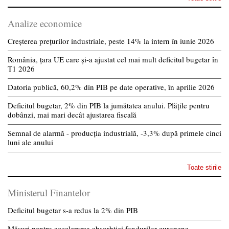
Analize economice
Creșterea prețurilor industriale, peste 14% la intern în iunie 2026
România, țara UE care și-a ajustat cel mai mult deficitul bugetar în
T1 2026
Datoria publică, 60,2% din PIB pe date operative, în aprilie 2026
Deficitul bugetar, 2% din PIB la jumătatea anului. Plățile pentru
dobânzi, mai mari decât ajustarea fiscală
Semnal de alarmă - producția industrială, -3,3% după primele cinci
luni ale anului
Toate stirile
Ministerul Finantelor
Deficitul bugetar s-a redus la 2% din PIB
Măsuri pentru accelerarea absorbției fondurilor europene