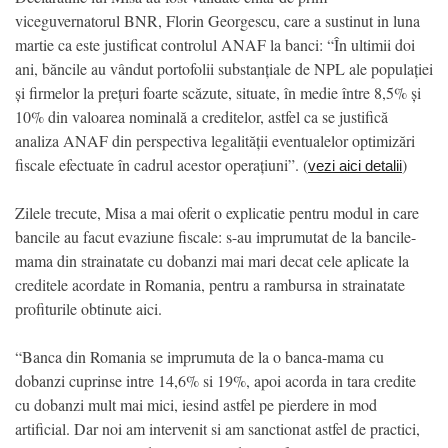
viceguvernatorul BNR, Florin Georgescu, care a sustinut in luna
martie ca este justificat controlul ANAF la banci: “În ultimii doi
ani, băncile au vândut portofolii substanțiale de NPL ale populației
și firmelor la prețuri foarte scăzute, situate, în medie între 8,5% și
10% din valoarea nominală a creditelor, astfel ca se justifică
analiza ANAF din perspectiva legalității eventualelor optimizări
fiscale efectuate în cadrul acestor operațiuni”. (
)
vezi aici detalii
Zilele trecute, Misa a mai oferit o explicatie pentru modul in care
bancile au facut evaziune fiscale: s-au imprumutat de la bancile-
mama din strainatate cu dobanzi mai mari decat cele aplicate la
creditele acordate in Romania, pentru a rambursa in strainatate
profiturile obtinute aici.
“Banca din Romania se imprumuta de la o banca-mama cu
dobanzi cuprinse intre 14,6% si 19%, apoi acorda in tara credite
cu dobanzi mult mai mici, iesind astfel pe pierdere in mod
artificial. Dar noi am intervenit si am sanctionat astfel de practici,