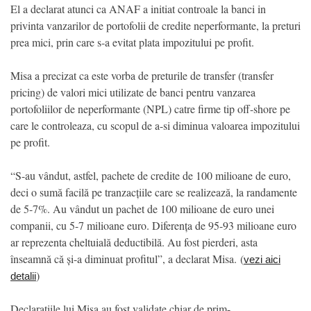
El a declarat atunci ca ANAF a initiat controale la banci in
privinta vanzarilor de portofolii de credite neperformante, la preturi
prea mici, prin care s-a evitat plata impozitului pe profit.
Misa a precizat ca este vorba de preturile de transfer (transfer
pricing) de valori mici utilizate de banci pentru vanzarea
portofoliilor de neperformante (NPL) catre firme tip off-shore pe
care le controleaza, cu scopul de a-si diminua valoarea impozitului
pe profit.
“S-au vândut, astfel, pachete de credite de 100 milioane de euro,
deci o sumă facilă pe tranzacțiile care se realizează, la randamente
de 5-7%. Au vândut un pachet de 100 milioane de euro unei
companii, cu 5-7 milioane euro. Diferența de 95-93 milioane euro
ar reprezenta cheltuială deductibilă. Au fost pierderi, asta
înseamnă că și-a diminuat profitul”, a declarat Misa. (
vezi aici
)
detalii
Declaratiile lui Misa au fost validate chiar de prim-