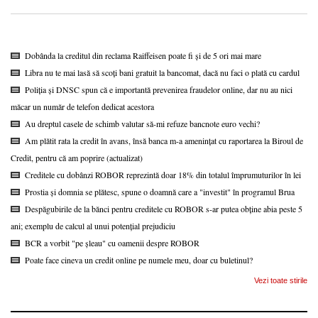
Dobânda la creditul din reclama Raiffeisen poate fi și de 5 ori mai mare
Libra nu te mai lasă să scoți bani gratuit la bancomat, dacă nu faci o plată cu cardul
Poliția și DNSC spun că e importantă prevenirea fraudelor online, dar nu au nici
măcar un număr de telefon dedicat acestora
Au dreptul casele de schimb valutar să-mi refuze bancnote euro vechi?
Am plătit rata la credit în avans, însă banca m-a amenințat cu raportarea la Biroul de
Credit, pentru că am poprire (actualizat)
Creditele cu dobânzi ROBOR reprezintă doar 18% din totalul împrumuturilor în lei
Prostia și domnia se plătesc, spune o doamnă care a "investit" în programul Brua
Despăgubirile de la bănci pentru creditele cu ROBOR s-ar putea obține abia peste 5
ani; exemplu de calcul al unui potențial prejudiciu
BCR a vorbit "pe șleau" cu oamenii despre ROBOR
Poate face cineva un credit online pe numele meu, doar cu buletinul?
Vezi toate stirile