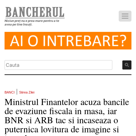
Niciun preț nu e prea mare pentru a te
avea pe tine însuți.
|
BANCI
Stirea Zilei
Ministrul Finantelor acuza bancile
de evaziune fiscala in masa, iar
BNR si ARB tac si incaseaza o
puternica lovitura de imagine si