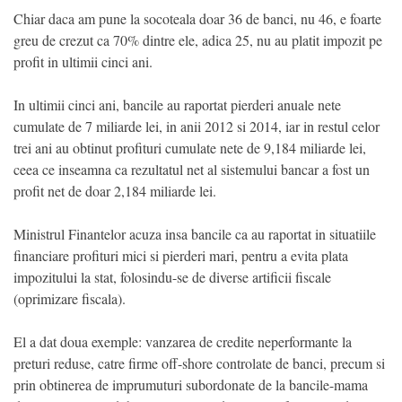
Chiar daca am pune la socoteala doar 36 de banci, nu 46, e foarte
greu de crezut ca 70% dintre ele, adica 25, nu au platit impozit pe
profit in ultimii cinci ani.
In ultimii cinci ani, bancile au raportat pierderi anuale nete
cumulate de 7 miliarde lei, in anii 2012 si 2014, iar in restul celor
trei ani au obtinut profituri cumulate nete de 9,184 miliarde lei,
ceea ce inseamna ca rezultatul net al sistemului bancar a fost un
profit net de doar 2,184 miliarde lei.
Ministrul Finantelor acuza insa bancile ca au raportat in situatiile
financiare profituri mici si pierderi mari, pentru a evita plata
impozitului la stat, folosindu-se de diverse artificii fiscale
(oprimizare fiscala).
El a dat doua exemple: vanzarea de credite neperformante la
preturi reduse, catre firme off-shore controlate de banci, precum si
prin obtinerea de imprumuturi subordonate de la bancile-mama