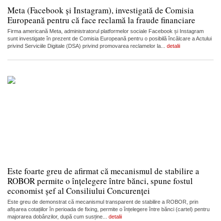
Meta (Facebook și Instagram), investigată de Comisia
Europeană pentru că face reclamă la fraude financiare
Firma americană Meta, administratorul platformelor sociale Facebook și Instagram
sunt investigate în prezent de Comisia Europeană pentru o posibilă încălcare a Actului
privind Serviciile Digitale (DSA) privind promovarea reclamelor la...
detalii
Este foarte greu de afirmat că mecanismul de stabilire a
ROBOR permite o înțelegere între bănci, spune fostul
economist șef al Consiliului Concurenței
Este greu de demonstrat că mecanismul transparent de stabilire a ROBOR, prin
afișarea cotațiilor în perioada de fixing, permite o înțelegere între bănci (cartel) pentru
majorarea dobânzilor, după cum susține...
detalii