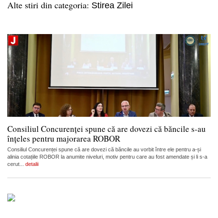
Alte stiri din categoria:
Stirea Zilei
Consiliul Concurenței spune că are dovezi că băncile s-au
înțeles pentru majorarea ROBOR
Consiliul Concurenței spune că are dovezi că băncile au vorbit între ele pentru a-și
alinia cotațiile ROBOR la anumite niveluri, motiv pentru care au fost amendate și li s-a
cerut...
detalii