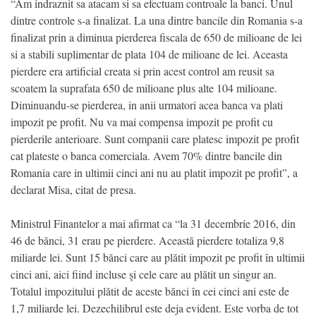
“Am indraznit sa atacam si sa efectuam controale la banci. Unul
dintre controle s-a finalizat. La una dintre bancile din Romania s-a
finalizat prin a diminua pierderea fiscala de 650 de milioane de lei
si a stabili suplimentar de plata 104 de milioane de lei. Aceasta
pierdere era artificial creata si prin acest control am reusit sa
scoatem la suprafata 650 de milioane plus alte 104 milioane.
Diminuandu-se pierderea, in anii urmatori acea banca va plati
impozit pe profit. Nu va mai compensa impozit pe profit cu
pierderile anterioare. Sunt companii care platesc impozit pe profit
cat plateste o banca comerciala. Avem 70% dintre bancile din
Romania care in ultimii cinci ani nu au platit impozit pe profit”, a
declarat Misa, citat de presa.
Ministrul Finantelor a mai afirmat ca “la 31 decembrie 2016, din
46 de bănci, 31 erau pe pierdere. Această pierdere totaliza 9,8
miliarde lei. Sunt 15 bănci care au plătit impozit pe profit în ultimii
cinci ani, aici fiind incluse şi cele care au plătit un singur an.
Totalul impozitului plătit de aceste bănci în cei cinci ani este de
1,7 miliarde lei. Dezechilibrul este deja evident. Este vorba de tot