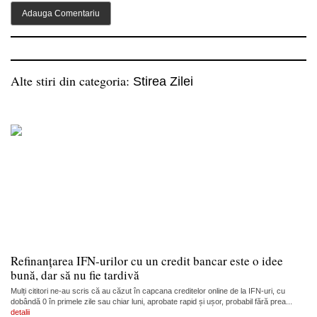
Alte stiri din categoria:
Stirea Zilei
Refinanțarea IFN-urilor cu un credit bancar este o idee
bună, dar să nu fie tardivă
Mulți cititori ne-au scris că au căzut în capcana creditelor online de la IFN-uri, cu
dobândă 0 în primele zile sau chiar luni, aprobate rapid și ușor, probabil fără prea...
detalii