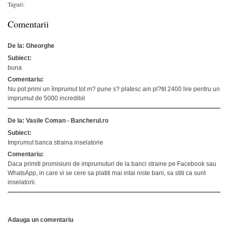
Taguri:
Comentarii
De la: Gheorghe
Subiect:
buna
Comentariu:
Nu pot primi un împrumut tot m? pune s? platesc am pl?tit 2400 lire pentru un
imprumut de 5000 incredibil
De la: Vasile Coman - Bancherul.ro
Subiect:
Imprumut banca straina inselatorie
Comentariu:
Daca primiti promisiuni de imprumuturi de la banci straine pe Facebook sau
WhatsApp, in care vi se cere sa platiti mai intai niste bani, sa stiti ca sunt
inselatorii.
Adauga un comentariu