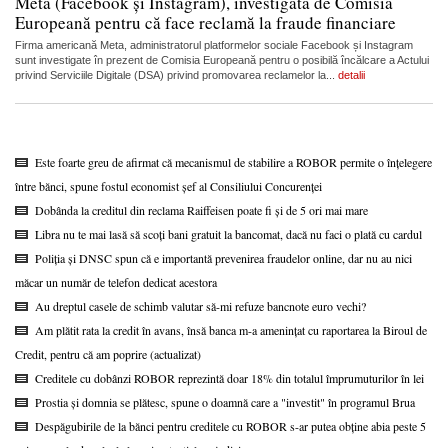
Meta (Facebook și Instagram), investigată de Comisia
Europeană pentru că face reclamă la fraude financiare
Firma americană Meta, administratorul platformelor sociale Facebook și Instagram
sunt investigate în prezent de Comisia Europeană pentru o posibilă încălcare a Actului
privind Serviciile Digitale (DSA) privind promovarea reclamelor la...
detalii
Este foarte greu de afirmat că mecanismul de stabilire a ROBOR permite o înțelegere
între bănci, spune fostul economist șef al Consiliului Concurenței
Dobânda la creditul din reclama Raiffeisen poate fi și de 5 ori mai mare
Libra nu te mai lasă să scoți bani gratuit la bancomat, dacă nu faci o plată cu cardul
Poliția și DNSC spun că e importantă prevenirea fraudelor online, dar nu au nici
măcar un număr de telefon dedicat acestora
Au dreptul casele de schimb valutar să-mi refuze bancnote euro vechi?
Am plătit rata la credit în avans, însă banca m-a amenințat cu raportarea la Biroul de
Credit, pentru că am poprire (actualizat)
Creditele cu dobânzi ROBOR reprezintă doar 18% din totalul împrumuturilor în lei
Prostia și domnia se plătesc, spune o doamnă care a "investit" în programul Brua
Despăgubirile de la bănci pentru creditele cu ROBOR s-ar putea obține abia peste 5