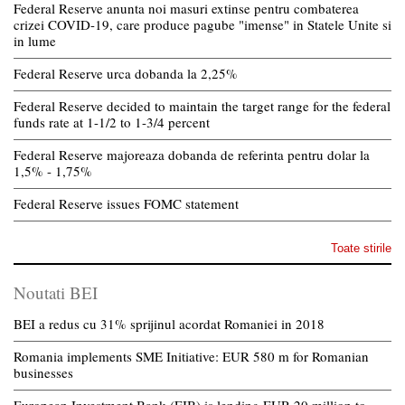
Federal Reserve anunta noi masuri extinse pentru combaterea
crizei COVID-19, care produce pagube "imense" in Statele Unite si
in lume
Federal Reserve urca dobanda la 2,25%
Federal Reserve decided to maintain the target range for the federal
funds rate at 1-1/2 to 1-3/4 percent
Federal Reserve majoreaza dobanda de referinta pentru dolar la
1,5% - 1,75%
Federal Reserve issues FOMC statement
Toate stirile
Noutati BEI
BEI a redus cu 31% sprijinul acordat Romaniei in 2018
Romania implements SME Initiative: EUR 580 m for Romanian
businesses
European Investment Bank (EIB) is lending EUR 20 million to