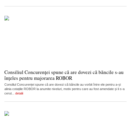
Consiliul Concurenței spune că are dovezi că băncile s-au
înțeles pentru majorarea ROBOR
Consiliul Concurenței spune că are dovezi că băncile au vorbit între ele pentru a-și
alinia cotațiile ROBOR la anumite niveluri, motiv pentru care au fost amendate și li s-a
cerut...
detalii