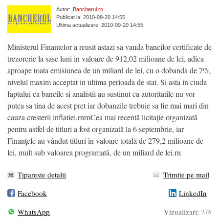
Autor:
Bancherul.ro
Publicat la: 2010-09-20 14:55
Ultima actualizare: 2010-09-20 14:55
Ministerul Finantelor a reusit astazi sa vanda bancilor certificate de
trezorerie la sase luni in valoare de 912,02 milioane de lei, adica
aproape toata emisiunea de un miliard de lei, cu o dobanda de 7%,
nivelul maxim acceptat in ultima perioada de stat. Si asta in ciuda
faptului ca bancile si analistii au sustinut ca autoritatile nu vor
putea sa tina de acest pret iar dobanzile trebuie sa fie mai mari din
cauza cresterii inflatiei.rnrnCea mai recentă licitaţie organizată
pentru astfel de titluri a fost organizată la 6 septembrie, iar
Finanţele au vândut titluri în valoare totală de 279,2 milioane de
lei, mult sub valoarea programată, de un miliard de lei.rn
Tipareste detalii
Trimite pe mail
Facebook
LinkedIn
WhatsApp
Vizualizari:
776