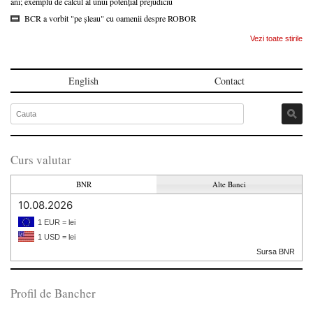
ani; exemplu de calcul al unui potențial prejudiciu
BCR a vorbit "pe șleau" cu oamenii despre ROBOR
Vezi toate stirile
English
Contact
Curs valutar
BNR
Alte Banci
10.08.2026
1 EUR = lei
1 USD = lei
Sursa BNR
Profil de Bancher