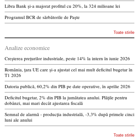
Libra Bank și-a majorat profitul cu 20%, la 324 milioane lei
Programul BCR de sărbătorile de Paște
Toate stirile
Analize economice
Creșterea prețurilor industriale, peste 14% la intern în iunie 2026
România, țara UE care și-a ajustat cel mai mult deficitul bugetar în
T1 2026
Datoria publică, 60,2% din PIB pe date operative, în aprilie 2026
Deficitul bugetar, 2% din PIB la jumătatea anului. Plățile pentru
dobânzi, mai mari decât ajustarea fiscală
Semnal de alarmă - producția industrială, -3,3% după primele cinci
luni ale anului
Toate stirile