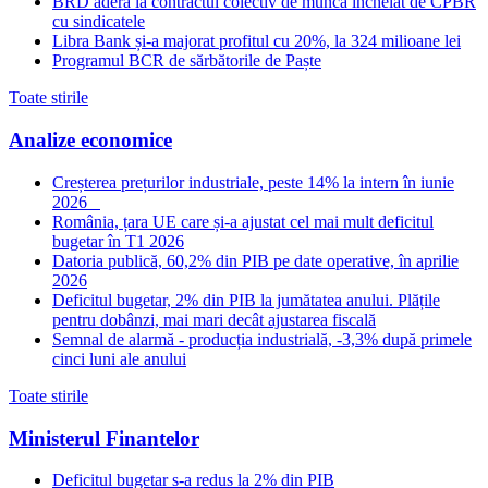
BRD aderă la contractul colectiv de muncă încheiat de CPBR
cu sindicatele
Libra Bank și-a majorat profitul cu 20%, la 324 milioane lei
Programul BCR de sărbătorile de Paște
Toate stirile
Analize economice
Creșterea prețurilor industriale, peste 14% la intern în iunie
2026
România, țara UE care și-a ajustat cel mai mult deficitul
bugetar în T1 2026
Datoria publică, 60,2% din PIB pe date operative, în aprilie
2026
Deficitul bugetar, 2% din PIB la jumătatea anului. Plățile
pentru dobânzi, mai mari decât ajustarea fiscală
Semnal de alarmă - producția industrială, -3,3% după primele
cinci luni ale anului
Toate stirile
Ministerul Finantelor
Deficitul bugetar s-a redus la 2% din PIB