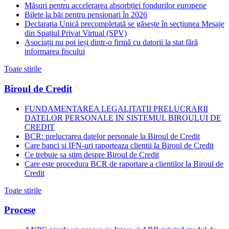
Măsuri pentru accelerarea absorbției fondurilor europene
Bilete la băi pentru pensionari în 2026
Declarația Unică precompletată se găsește în secțiunea Mesaje
din Spațiul Privat Virtual (SPV)
Asociații nu pot ieși dintr-o firmă cu datorii la stat fără
informarea fiscului
Toate stirile
Biroul de Credit
FUNDAMENTAREA LEGALITATII PRELUCRARII
DATELOR PERSONALE IN SISTEMUL BIROULUI DE
CREDIT
BCR: prelucrarea datelor personale la Biroul de Credit
Care banci si IFN-uri raporteaza clientii la Biroul de Credit
Ce trebuie sa stim despre Biroul de Credit
Care este procedura BCR de raportare a clientilor la Biroul de
Credit
Toate stirile
Procese