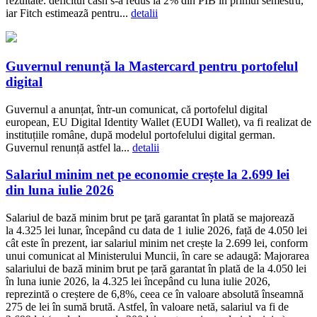
rezultate: deficitul cash s-a redus la 2% din PIB în primul semestru,
iar Fitch estimeazã pentru...
detalii
Guvernul renunță la Mastercard pentru portofelul
digital
Guvernul a anunțat, într-un comunicat, că portofelul digital
european, EU Digital Identity Wallet (EUDI Wallet), va fi realizat de
instituțiile române, după modelul portofelului digital german.
Guvernul renunță astfel la...
detalii
Salariul minim net pe economie crește la 2.699 lei
din luna iulie 2026
Salariul de bază minim brut pe ţară garantat în plată se majorează
la 4.325 lei lunar, începând cu data de 1 iulie 2026, față de 4.050 lei
cât este în prezent, iar salariul minim net crește la 2.699 lei, conform
unui comunicat al Ministerului Muncii, în care se adaugă: Majorarea
salariului de bază minim brut pe țară garantat în plată de la 4.050 lei
în luna iunie 2026, la 4.325 lei începând cu luna iulie 2026,
reprezintă o creștere de 6,8%, ceea ce în valoare absolută înseamnă
275 de lei în sumă brută. Astfel, în valoare netă, salariul va fi de