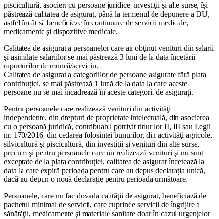
piscicultură, asocieri cu persoane juridice, investiţii şi alte surse, îşi
păstrează calitatea de asigurat, până la termenul de depunere a DU,
astfel încât să beneficieze în continuare de servicii medicale,
medicamente şi dispozitive medicale.
Calitatea de asigurat a persoanelor care au obţinut venituri din salarii
și asimilate salariilor se mai păstrează 3 luni de la data încetării
raporturilor de muncă/serviciu.
Calitatea de asigurat a categoriilor de persoane asigurate fără plata
contribuției, se mai păstrează 1 lună de la data la care aceste
persoane nu se mai încadrează în aceste categorii de asigurați.
Pentru persoanele care realizează venituri din activităţi
independente, din drepturi de proprietate intelectuală, din asocierea
cu o persoană juridică, contribuabil potrivit titlurilor II, III sau Legii
nr. 170/2016, din cedarea folosinţei bunurilor, din activităţi agricole,
silvicultură şi piscicultură, din investiţii şi venituri din alte surse,
precum şi pentru persoanele care nu realizează venituri şi nu sunt
exceptate de la plata contribuţiei, calitatea de asigurat încetează la
data la care expiră perioada pentru care au depus declarația unică,
dacă nu depun o nouă declarație pentru perioada următoare.
Persoanele, care nu fac dovada calităţii de asigurat, beneficiază de
pachetul minimal de servicii, care cuprinde servicii de îngrijire a
sănătăţii, medicamente şi materiale sanitare doar în cazul urgenţelor