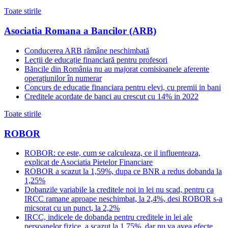
Toate stirile
Asociatia Romana a Bancilor (ARB)
Conducerea ARB rămâne neschimbată
Lecții de educație financiară pentru profesori
Băncile din România nu au majorat comisioanele aferente
operațiunilor în numerar
Concurs de educatie financiara pentru elevi, cu premii in bani
Creditele acordate de banci au crescut cu 14% in 2022
Toate stirile
ROBOR
ROBOR: ce este, cum se calculeaza, ce il influenteaza,
explicat de Asociatia Pietelor Financiare
ROBOR a scazut la 1,59%, dupa ce BNR a redus dobanda la
1,25%
Dobanzile variabile la creditele noi in lei nu scad, pentru ca
IRCC ramane aproape neschimbat, la 2,4%, desi ROBOR s-a
micsorat cu un punct, la 2,2%
IRCC, indicele de dobanda pentru creditele in lei ale
persoanelor fizice, a scazut la 1,75%, dar nu va avea efecte