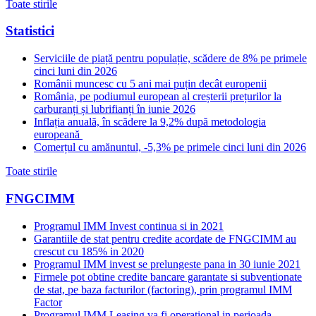
Toate stirile
Statistici
Serviciile de piață pentru populație, scădere de 8% pe primele
cinci luni din 2026
Românii muncesc cu 5 ani mai puțin decât europenii
România, pe podiumul european al creșterii prețurilor la
carburanți și lubrifianți în iunie 2026
Inflația anuală, în scădere la 9,2% după metodologia
europeană
Comerțul cu amănuntul, -5,3% pe primele cinci luni din 2026
Toate stirile
FNGCIMM
Programul IMM Invest continua si in 2021
Garantiile de stat pentru credite acordate de FNGCIMM au
crescut cu 185% in 2020
Programul IMM invest se prelungeste pana in 30 iunie 2021
Firmele pot obtine credite bancare garantate si subventionate
de stat, pe baza facturilor (factoring), prin programul IMM
Factor
Programul IMM Leasing va fi operational in perioada