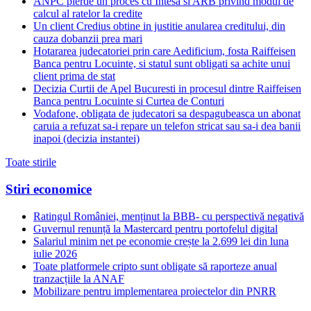
ANPC pierde un proces cu Intesa si ARB privind modul de
calcul al ratelor la credite
Un client Credius obtine in justitie anularea creditului, din
cauza dobanzii prea mari
Hotararea judecatoriei prin care Aedificium, fosta Raiffeisen
Banca pentru Locuinte, si statul sunt obligati sa achite unui
client prima de stat
Decizia Curtii de Apel Bucuresti in procesul dintre Raiffeisen
Banca pentru Locuinte si Curtea de Conturi
Vodafone, obligata de judecatori sa despagubeasca un abonat
caruia a refuzat sa-i repare un telefon stricat sau sa-i dea banii
inapoi (decizia instantei)
Toate stirile
Stiri economice
Ratingul României, menținut la BBB- cu perspectivă negativă
Guvernul renunță la Mastercard pentru portofelul digital
Salariul minim net pe economie crește la 2.699 lei din luna
iulie 2026
Toate platformele cripto sunt obligate să raporteze anual
tranzacțiile la ANAF
Mobilizare pentru implementarea proiectelor din PNRR