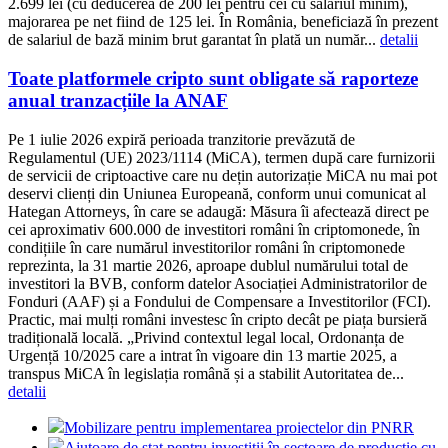
2.699 lei (cu deducerea de 200 lei pentru cei cu salariul minim),
majorarea pe net fiind de 125 lei. În România, beneficiază în prezent
de salariul de bază minim brut garantat în plată un număr...
detalii
Toate platformele cripto sunt obligate să raporteze
anual tranzacțiile la ANAF
Pe 1 iulie 2026 expiră perioada tranzitorie prevăzută de
Regulamentul (UE) 2023/1114 (MiCA), termen după care furnizorii
de servicii de criptoactive care nu dețin autorizație MiCA nu mai pot
deservi clienți din Uniunea Europeană, conform unui comunicat al
Hategan Attorneys, în care se adaugă: Măsura îi afectează direct pe
cei aproximativ 600.000 de investitori români în criptomonede, în
condițiile în care numărul investitorilor români în criptomonede
reprezinta, la 31 martie 2026, aproape dublul numărului total de
investitori la BVB, conform datelor Asociației Administratorilor de
Fonduri (AAF) și a Fondului de Compensare a Investitorilor (FCI).
Practic, mai mulți români investesc în cripto decât pe piața bursieră
tradițională locală. „Privind contextul legal local, Ordonanța de
Urgență 10/2025 care a intrat în vigoare din 13 martie 2025, a
transpus MiCA în legislația română și a stabilit Autoritatea de...
detalii
Mobilizare pentru implementarea proiectelor din PNRR
Ajutoare de stat pentru investiții în sectoare de producție cu