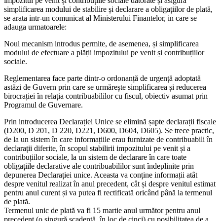
impozitul pe venit și contribuțiile sociale datorate și asigură
simplificarea modului de stabilire și declarare a obligațiilor de plată,
se arata intr-un comunicat al Ministerului Finantelor, in care se
adauga urmatoarele:
Noul mecanism introdus permite, de asemenea, și simplificarea
modului de efectuare a plății impozitului pe venit și contribuțiilor
sociale.
Reglementarea face parte dintr-o ordonanță de urgență adoptată
astăzi de Guvern prin care se urmărește simplificarea și reducerea
birocrației în relația contribuabililor cu fiscul, obiectiv asumat prin
Programul de Guvernare.
Prin introducerea Declarației Unice se elimină șapte declarații fiscale
(D200, D 201, D 220, D221, D600, D604, D605). Se trece practic,
de la un sistem în care informațiile erau furnizate de contribuabili în
declarații diferite, în scopul stabilirii impozitului pe venit și a
contribuțiilor sociale, la un sistem de declarare în care toate
obligațiile declarative ale contribuabililor sunt îndeplinite prin
depunerea Declarației unice. Aceasta va conține informații atât
despre venitul realizat în anul precedent, cât și despre venitul estimat
pentru anul curent și va putea fi rectificată oricând până la termenul
de plată.
Termenul unic de plată va fi 15 martie anul următor pentru anul
precedent (o singură scadență, în loc de cinci) cu posibilitatea de a