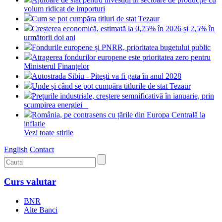
volum ridicat de importuri
Cum se pot cumpăra titluri de stat Tezaur
Creșterea economică, estimată la 0,25% în 2026 și 2,5% în
următorii doi ani
Fondurile europene și PNRR, prioritatea bugetului public
Atragerea fondurilor europene este prioritatea zero pentru
Ministerul Finanțelor
Autostrada Sibiu - Pitești va fi gata în anul 2028
Unde și când se pot cumpăra titlurile de stat Tezaur
Prețurile industriale, creștere semnificativă în ianuarie, prin
scumpirea energiei
România, pe contrasens cu țările din Europa Centrală la
inflație
Vezi toate stirile
English
Contact
Curs valutar
BNR
Alte Banci