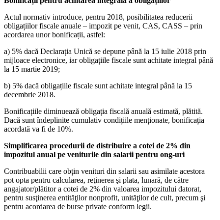
Bonificații pentru achitarea integrală a obligațiilor
Actul normativ introduce, pentru 2018, posibilitatea reducerii
obligațiilor fiscale anuale – impozit pe venit, CAS, CASS – prin
acordarea unor bonificații, astfel:
a) 5% dacă Declarația Unică se depune până la 15 iulie 2018 prin
mijloace electronice, iar obligațiile fiscale sunt achitate integral până
la 15 martie 2019;
b) 5% dacă obligațiile fiscale sunt achitate integral până la 15
decembrie 2018.
Bonificațiile diminuează obligația fiscală anuală estimată, plătită.
Dacă sunt îndeplinite cumulativ condițiile menționate, bonificația
acordată va fi de 10%.
Simplificarea procedurii de distribuire a cotei de 2% din
impozitul anual pe veniturile din salarii pentru ong-uri
Contribuabilii care obțin venituri din salarii sau asimilate acestora
pot opta pentru calcularea, reţinerea şi plata, lunară, de către
angajator/plătitor a cotei de 2% din valoarea impozitului datorat,
pentru susţinerea entităţilor nonprofit, unităţilor de cult, precum şi
pentru acordarea de burse private conform legii.