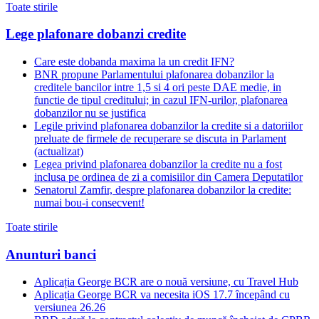
Toate stirile
Lege plafonare dobanzi credite
Care este dobanda maxima la un credit IFN?
BNR propune Parlamentului plafonarea dobanzilor la
creditele bancilor intre 1,5 si 4 ori peste DAE medie, in
functie de tipul creditului; in cazul IFN-urilor, plafonarea
dobanzilor nu se justifica
Legile privind plafonarea dobanzilor la credite si a datoriilor
preluate de firmele de recuperare se discuta in Parlament
(actualizat)
Legea privind plafonarea dobanzilor la credite nu a fost
inclusa pe ordinea de zi a comisiilor din Camera Deputatilor
Senatorul Zamfir, despre plafonarea dobanzilor la credite:
numai bou-i consecvent!
Toate stirile
Anunturi banci
Aplicația George BCR are o nouă versiune, cu Travel Hub
Aplicația George BCR va necesita iOS 17.7 începând cu
versiunea 26.26