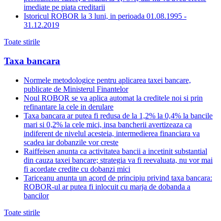
imediate pe piata creditarii
Istoricul ROBOR la 3 luni, in perioada 01.08.1995 -
31.12.2019
Toate stirile
Taxa bancara
Normele metodologice pentru aplicarea taxei bancare,
publicate de Ministerul Finantelor
Noul ROBOR se va aplica automat la creditele noi si prin
refinantare la cele in derulare
Taxa bancara ar putea fi redusa de la 1,2% la 0,4% la bancile
mari si 0,2% la cele mici, insa bancherii avertizeaza ca
indiferent de nivelul acesteia, intermedierea financiara va
scadea iar dobanzile vor creste
Raiffeisen anunta ca activitatea bancii a incetinit substantial
din cauza taxei bancare; strategia va fi reevaluata, nu vor mai
fi acordate credite cu dobanzi mici
Tariceanu anunta un acord de principiu privind taxa bancara:
ROBOR-ul ar putea fi inlocuit cu marja de dobanda a
bancilor
Toate stirile