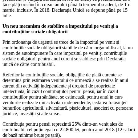
face plăți oricând în cursul anului până la termenul scadent, de 15
martie, inclusiv. În 2018, Declarația Unică se depune până pe 15
iulie.
Un nou mecanism de stabilire a impozitului pe venit și a
contribuțiilor sociale obligatorii
Prin ordonanța de urgență se trece de la impozitul pe venit și
contribuțiile sociale obligatorii stabilite de către organul fiscal, la un
sistem de autoimpunere în care impozitul pe venit și contribuțiile
sociale obligatorii pentru anul curent se stabilesc prin Declarația
unică de către contribuabil.
Referitor la contribuțiile sociale, obligațiile de plată curente se
determină prin estimarea venitului ce urmează a se realiza în anul
curent din activități independente și drepturi de proprietate
intelectuală, în cazul contribuțiilor pentru pensii, iar în cazul
contribuțiilor pentru sănătate, se estimează, pentru anul în curs
veniturile realizate din activități independente, cedarea folosinței
bunurilor, agricultură, silvicultură, piscicultură, asocieri cu persoane
juridice, investiții și alte surse.
Contribuția pentru pensii reprezintă 25% dintr-un venit ales de
contribuabil cel puțin egal cu 22.800 lei, pentru anul 2018 (12 salarii
de bază minime brute pe țară).