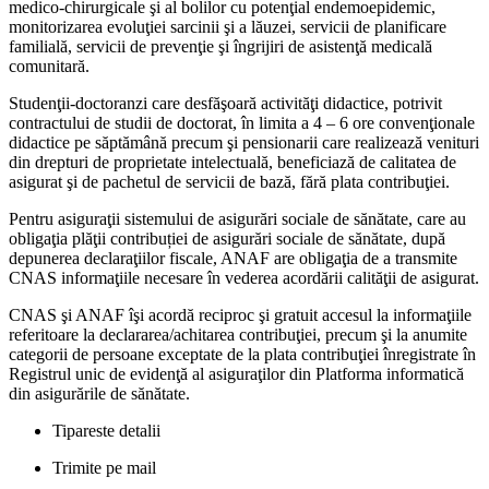
medico-chirurgicale şi al bolilor cu potenţial endemoepidemic,
monitorizarea evoluţiei sarcinii şi a lăuzei, servicii de planificare
familială, servicii de prevenţie şi îngrijiri de asistenţă medicală
comunitară.
Studenţii-doctoranzi care desfăşoară activităţi didactice, potrivit
contractului de studii de doctorat, în limita a 4 – 6 ore convenţionale
didactice pe săptămână precum şi pensionarii care realizează venituri
din drepturi de proprietate intelectuală, beneficiază de calitatea de
asigurat şi de pachetul de servicii de bază, fără plata contribuţiei.
Pentru asiguraţii sistemului de asigurări sociale de sănătate, care au
obligaţia plăţii contribuției de asigurări sociale de sănătate, după
depunerea declaraţiilor fiscale, ANAF are obligaţia de a transmite
CNAS informaţiile necesare în vederea acordării calităţii de asigurat.
CNAS şi ANAF îşi acordă reciproc şi gratuit accesul la informaţiile
referitoare la declararea/achitarea contribuţiei, precum şi la anumite
categorii de persoane exceptate de la plata contribuţiei înregistrate în
Registrul unic de evidenţă al asiguraţilor din Platforma informatică
din asigurările de sănătate.
Tipareste detalii
Trimite pe mail