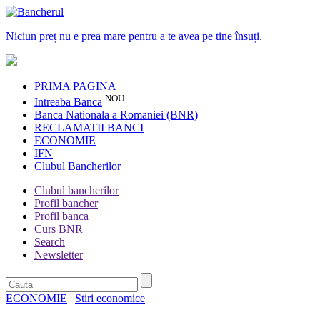
Niciun preț nu e prea mare pentru a te avea pe tine însuți.
PRIMA PAGINA
NOU
Intreaba Banca
Banca Nationala a Romaniei (BNR)
RECLAMATII BANCI
ECONOMIE
IFN
Clubul Bancherilor
Clubul bancherilor
Profil bancher
Profil banca
Curs BNR
Search
Newsletter
ECONOMIE
|
Stiri economice