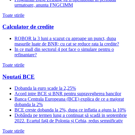
urmatoare, anunta FNGCIMM
Toate stirile
Calculator de credite
ROBOR la 3 luni a scazut cu aproape un punct, dupa
masurile luate de BNR; cu cat se reduce rata la credite?
In ce mall din sectorul 4 pot face o simulare pentru o
refinantare?
Toate stirile
Noutati BCE
Dobanda la euro scade la 2,25%
Acord intre BCE si BNR pentru supravegherea bancilor
Banca Centrala Europeana (BCE) explica de ce a majorat
dobanda la 2%
BCE creste dobanda la 2%, dupa ce inflatia a ajuns la 10%
Dobânda pe termen lung a continuat să scadă in septembrie
2022. Ecartul față de Polonia și Cehia, redus semnificativ
Toate stirile