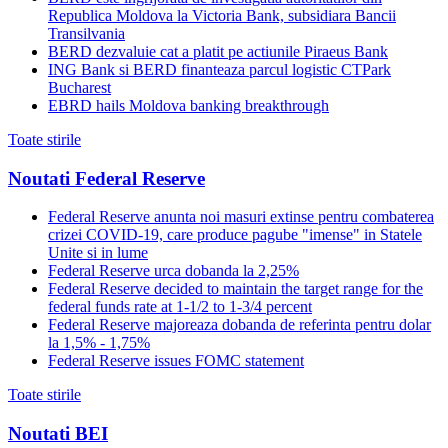
Republica Moldova la Victoria Bank, subsidiara Bancii
Transilvania
BERD dezvaluie cat a platit pe actiunile Piraeus Bank
ING Bank si BERD finanteaza parcul logistic CTPark
Bucharest
EBRD hails Moldova banking breakthrough
Toate stirile
Noutati Federal Reserve
Federal Reserve anunta noi masuri extinse pentru combaterea
crizei COVID-19, care produce pagube "imense" in Statele
Unite si in lume
Federal Reserve urca dobanda la 2,25%
Federal Reserve decided to maintain the target range for the
federal funds rate at 1-1/2 to 1-3/4 percent
Federal Reserve majoreaza dobanda de referinta pentru dolar
la 1,5% - 1,75%
Federal Reserve issues FOMC statement
Toate stirile
Noutati BEI