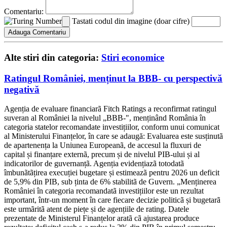
Comentariu:
Tastati codul din imagine (doar cifre)
Alte stiri din categoria:
Stiri economice
Ratingul României, menținut la BBB- cu perspectivă
negativă
Agenția de evaluare financiarã Fitch Ratings a reconfirmat ratingul
suveran al României la nivelul „BBB-", menținând România în
categoria statelor recomandate investițiilor, conform unui comunicat
al Ministerului Finanțelor, în care se adaugă: Evaluarea este susținutã
de apartenența la Uniunea Europeanã, de accesul la fluxuri de
capital și finanțare externã, precum și de nivelul PIB-ului și al
indicatorilor de guvernanțã. Agenția evidențiazã totodatã
îmbunãtãțirea execuției bugetare și estimeazã pentru 2026 un deficit
de 5,9% din PIB, sub ținta de 6% stabilitã de Guvern. „Menținerea
României în categoria recomandatã investițiilor este un rezultat
important, într-un moment în care fiecare decizie politicã și bugetarã
este urmãritã atent de piețe și de agențiile de rating. Datele
prezentate de Ministerul Finanțelor aratã cã ajustarea produce