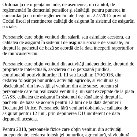
Ordonanța de urgență include, de asemenea, un capitol, de
reglementări în domeniul pensiilor și sănătății, pentru punerea în
concordanță cu noile reglementări ale Legii nr. 227/2015 privind
Codul fiscal și menținerea calității de asigurat în sistemul de asigurări
sociale.
Persoanele care obțin venituri din salarii, sau asimilate acestora, au
calitatea de asigurat în sistemul de asigurări sociale de sănătate, iar
dreptul la pachetul de bază se acordă de la data începerii raporturilor
de muncă/serviciu.
Persoanele care obţin venituri din activităţi independente, drepturi de
proprietate intelectuală, asocierea cu o persoană juridică,
contribuabil potrivit titlurilor II, III sau Legii nr. 170/2016, din
cedarea folosinţei bunurilor, activităţi agricole, silvicultură şi
piscicultură, din investiţii şi venituri din alte surse, precum şi
persoanele care nu realizează venituri şi nu sunt exceptate de la plata
CASS, calitatea de asigurat în sistemul de sănătate și dreptul la
pachetul de bază se acordă pentru 12 luni de la data depunerii
Declaraţiei Unice. Persoanele fără venituri dobândesc calitatea de
asigurat pentru 12 luni, prin depunerea DU indiferent de data
depunerii acesteia.
Pentru 2018, persoanele fizice care obţin venituri din activităţi
independente, cedarea folosinţei bunurilor, agricultură, silvicultură,