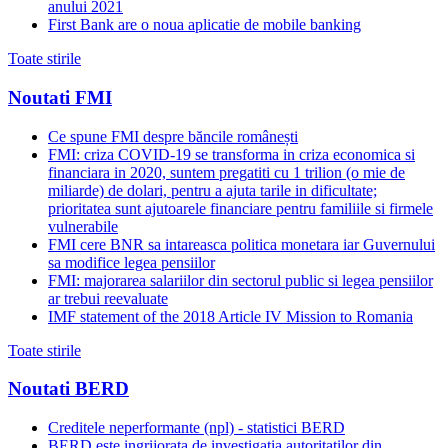
anului 2021
First Bank are o noua aplicatie de mobile banking
Toate stirile
Noutati FMI
Ce spune FMI despre băncile românești
FMI: criza COVID-19 se transforma in criza economica si
financiara in 2020, suntem pregatiti cu 1 trilion (o mie de
miliarde) de dolari, pentru a ajuta tarile in dificultate;
prioritatea sunt ajutoarele financiare pentru familiile si firmele
vulnerabile
FMI cere BNR sa intareasca politica monetara iar Guvernului
sa modifice legea pensiilor
FMI: majorarea salariilor din sectorul public si legea pensiilor
ar trebui reevaluate
IMF statement of the 2018 Article IV Mission to Romania
Toate stirile
Noutati BERD
Creditele neperformante (npl) - statistici BERD
BERD este ingrijorata de investigatia autoritatilor din