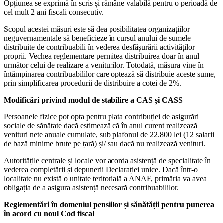
Opțiunea se exprimă în scris și rămâne valabilă pentru o perioadă de
cel mult 2 ani fiscali consecutiv.
Scopul acestei măsuri este să dea posibilitatea organizațiilor
neguvernamentale să beneficieze în cursul anului de sumele
distribuite de contribuabili în vederea desfășurării activităților
proprii. Vechea reglementare permitea distribuirea doar în anul
următor celui de realizare a veniturilor. Totodată, măsura vine în
întâmpinarea contribuabililor care optează să distribuie aceste sume,
prin simplificarea procedurii de distribuire a cotei de 2%.
Modificări privind modul de stabilire a CAS și CASS
Persoanele fizice pot opta pentru plata contribuției de asigurări
sociale de sănătate dacă estimează că în anul curent realizează
venituri nete anuale cumulate, sub plafonul de 22.800 lei (12 salarii
de bază minime brute pe țară) și/ sau dacă nu realizează venituri.
Autoritățile centrale și locale vor acorda asistență de specialitate în
vederea completării și depunerii Declarației unice. Dacă într-o
localitate nu există o unitate teritorială a ANAF, primăria va avea
obligația de a asigura asistență necesară contribuabililor.
Reglementări în domeniul pensiilor și sănătății pentru punerea
în acord cu noul Cod fiscal