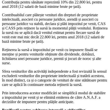
Contribuția pentru sănătate reprezintă 10% din 22.800 lei, pentru
anul 2018 (12 salarii de bază minime brute pe țară).
Contribuabilul care plătește venituri din drepturi de proprietate
intelectuală, asocieri cu persoane juridice, arendă și asocieri cu
persoane juridice va stabili, declara și plăti impozitul pe venit, CAS
și CASS prin reținere la sursă la momentul plății venitului. Reținerea
la sursă nu se aplică dacă venitul estimat pentru fiecare sursă de
venit este mai mic decât 22.800 lei, pentru anul 2018 (12 salarii de
bază minime brute pe țară).
Reținerea la sursă a impozitului pe venit cu impunere finală se
menține și pentru veniturile obținute din dividende, dobânzi,
lichidarea unei persoane juridice, premii și jocuri de noroc și alte
surse.
Sfera veniturilor din activități independente a fost revizuită în sensul
excluderii veniturilor din proprietate intelectuală și tratării acestora,
în mod distinct, ca și o categorie de venituri de sine stătătoare pentru
care se aplică în continuare metoda reținerii la sursă.
Prin introducerea acestor modificări se simplifică modul de stabilire
a impozitului pe venit și se elimină emiterea de către A.N.A.F. a
deciziilor de impunere pentru plățile anticipate.