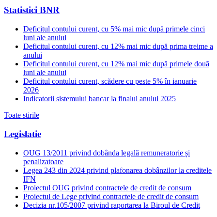
Statistici BNR
Deficitul contului curent, cu 5% mai mic după primele cinci
luni ale anului
Deficitul contului curent, cu 12% mai mic după prima treime a
anului
Deficitul contului curent, cu 12% mai mic după primele două
luni ale anului
Deficitul contului curent, scădere cu peste 5% în ianuarie
2026
Indicatorii sistemului bancar la finalul anului 2025
Toate stirile
Legislatie
OUG 13/2011 privind dobânda legală remuneratorie și
penalizatoare
Legea 243 din 2024 privind plafonarea dobânzilor la creditele
IFN
Proiectul OUG privind contractele de credit de consum
Proiectul de Lege privind contractele de credit de consum
Decizia nr.105/2007 privind raportarea la Biroul de Credit