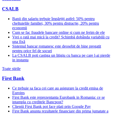
CSALB
Banii din salariu trebuie împărțiți astfel: 50% pentru
cheltuielile familiei, 30% pentru distracție, 20% pentru
economii
Cum se fac fraudele bancare online și cum ne ferim de ele
Vrei o rată mai mică la credit? Schimbă dobânda variabilă cu
una fixă
Sistemul bancar romanesc este deosebit de bine pregatit
pentru orice fel de socuri
La CSALB poti castiga un litigiu cu banca pe care l-ai pierde
in instanta
Toate stirile
First Bank
Ce trebuie sa faca cei care au asigurare la credit emisa de
Euroins
First Bank este reprezentanta Eurobank in Romania: ce se
intampla cu creditele Bancpost?
Clientii First Bank pot face plati prin Google Pay
First Bank anunta rezultatele financiare din prima jumatate a