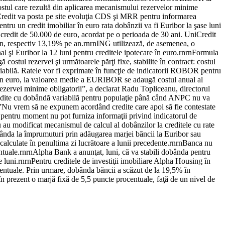
(costul care rezultă din aplicarea mecanismului rezervelor minime
iCredit va posta pe site evoluţia CDS şi MRR pentru informarea
entru un credit imobiliar în euro rata dobânzii va fi Euribor la şase luni
redit de 50.000 de euro, acordat pe o perioada de 30 ani. UniCredit
 an, respectiv 13,19% pe an.rnrnING utilizează, de asemenea, o
al şi Euribor la 12 luni pentru creditele ipotecare în euro.rnrnFormula
 costul rezervei şi următoarele părţi fixe, stabilite în contract: costul
ariabilă. Ratele vor fi exprimate în funcţie de indicatorii ROBOR pentru
e în euro, la valoarea medie a EURIBOR se adaugă costul anual al
l rezervei minime obligatorii”, a declarat Radu Topliceanu, directorul
redite cu dobândă variabilă pentru populaţie până când ANPC nu va
rnrn”Nu vrem să ne expunem acordând credite care apoi să fie contestate
pentru moment nu pot furniza informaţii privind indicatorul de
nu au modificat mecanismul de calcul al dobânzilor la creditele cu rate
bânda la împrumuturi prin adăugarea marjei băncii la Euribor sau
alculate în penultima zi lucrătoare a lunii precedente.rnrnBanca nu
entuale.rnrnAlpha Bank a anunţat, luni, că va stabili dobânda pentru
se luni.rnrnPentru creditele de investiţii imobiliare Alpha Housing în
ocentuale. Prin urmare, dobânda băncii a scăzut de la 19,5% în
n prezent o marjă fixă de 5,5 puncte procentuale, faţă de un nivel de