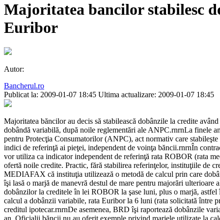
Majoritatea bancilor stabilesc do
Euribor
Autor:
Bancherul.ro
Publicat la: 2009-01-07 18:45
Ultima actualizare: 2009-01-07 18:45
Majoritatea băncilor au decis să stabilească dobânzile la credite având
dobândă variabilă, după noile reglementări ale ANPC.rnrnLa finele anul
pentru Protecţia Consumatorilor (ANPC), act normativ care stabileşte că 
indici de referinţă ai pieţei, independent de voinţa băncii.rnrnÎn contr
vor utiliza ca indicator independent de referinţă rata ROBOR (rata medie
ofertă noile credite. Practic, fără stabilirea referinţelor, instituţiil
MEDIAFAX că instituţia utilizează o metodă de calcul prin care dobâ
îşi lasă o marjă de manevră destul de mare pentru majorări ulterioare a
dobânzilor la creditele în lei ROBOR la şase luni, plus o marjă, astfe
calcul a dobânzii variabile, rata Euribor la 6 luni (rata solicitată într
creditul ipotecar.rnrnDe asemenea, BRD îşi raportează dobânzile variabil
an. Oficialii băncii nu au oferit exemple privind marjele utilizate la