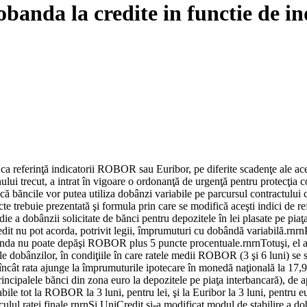
banda la credite in functie de in
 ca referinţă indicatorii ROBOR sau Euribor, pe diferite scadenţe ale ace
ui trecut, a intrat în vigoare o ordonanţă de urgenţă pentru protecţia c
băncile vor putea utiliza dobânzi variabile pe parcursul contractului cu c
acte trebuie prezentată şi formula prin care se modifică aceşti indici de 
 a dobânzii solicitate de bănci pentru depozitele în lei plasate pe piaţa 
e de credit nu pot acorda, potrivit legii, împrumuturi cu dobândă variabilă
nda nu poate depăşi ROBOR plus 5 puncte procentuale.rnrnTotuşi, el a 
le dobânzilor, în condiţiile în care ratele medii ROBOR (3 şi 6 luni) se
l încât rata ajunge la împrumuturile ipotecare în monedă naţională la 1
e principalele bănci din zona euro la depozitele pe piaţa interbancară), de
e tot la ROBOR la 3 luni, pentru lei, şi la Euribor la 3 luni, pentru euro
 calculul ratei finale.rnrnŞi UniCredit şi-a modificat modul de stabilir