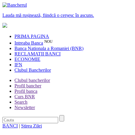
Lauda mă rușinează, fiindcă o cerșesc în ascuns.
PRIMA PAGINA
NOU
Intreaba Banca
Banca Nationala a Romaniei (BNR)
RECLAMATII BANCI
ECONOMIE
IFN
Clubul Bancherilor
Clubul bancherilor
Profil bancher
Profil banca
Curs BNR
Search
Newsletter
BANCI
|
Stirea Zilei