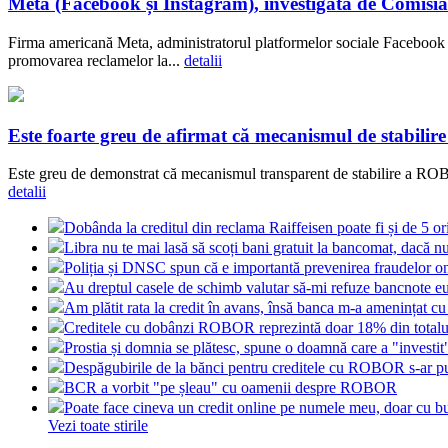
Meta (Facebook și Instagram), investigată de Comisia
Firma americană Meta, administratorul platformelor sociale Facebook ș
promovarea reclamelor la...
detalii
Este foarte greu de afirmat că mecanismul de stabilir
Este greu de demonstrat că mecanismul transparent de stabilire a ROBOR
detalii
Dobânda la creditul din reclama Raiffeisen poate fi și de 5 o
Libra nu te mai lasă să scoți bani gratuit la bancomat, dacă nu
Poliția și DNSC spun că e importantă prevenirea fraudelor on
Au dreptul casele de schimb valutar să-mi refuze bancnote e
Am plătit rata la credit în avans, însă banca m-a amenințat cu
Creditele cu dobânzi ROBOR reprezintă doar 18% din totalul
Prostia și domnia se plătesc, spune o doamnă care a "investi
Despăgubirile de la bănci pentru creditele cu ROBOR s-ar put
BCR a vorbit "pe șleau" cu oamenii despre ROBOR
Poate face cineva un credit online pe numele meu, doar cu bu
Vezi toate stirile