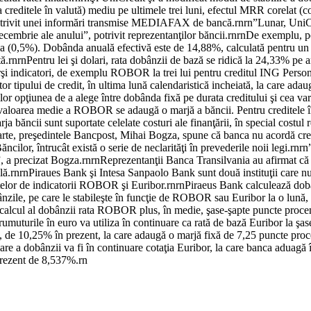
la creditele în valută) mediu pe ultimele trei luni, efectul MRR corelat 
le, potrivit unei informări transmise MEDIAFAX de bancă.rnrn”Lunar, Un
 decembrie ale anului”, potrivit reprezentanţilor băncii.rnrnDe exemplu, p
(0,5%). Dobânda anuală efectivă este de 14,88%, calculată pentru un c
.rnrnPentru lei şi dolari, rata dobânzii de bază se ridică la 24,33% pe
erşi indicatori, de exemplu ROBOR la trei lui pentru creditul ING Person
 tipului de credit, în ultima lună calendaristică incheiată, la care adaugă
ţilor opţiunea de a alege între dobânda fixă pe durata creditului şi cea v
ste valoarea medie a ROBOR se adaugă o marjă a băncii. Pentru creditel
ja băncii sunt suportate celelate costuri ale finanţării, în special costu
parte, preşedintele Bancpost, Mihai Bogza, spune că banca nu acordă c
ăncilor, întrucât există o serie de neclarităţi în prevederile noii legi.
 a precizat Bogza.rnrnReprezentanţii Banca Transilvania au afirmat că 
abilă.rnrnPiraues Bank şi Intesa Sanpaolo Bank sunt două instituţii care 
editelor de indicatorii ROBOR şi Euribor.rnrnPiraeus Bank calculează do
ile, pe care le stabileşte în funcţie de ROBOR sau Euribor la o lună, c
de calcul al dobânzii rata ROBOR plus, în medie, şase-şapte puncte proc
prumuturile în euro va utiliza în continuare ca rată de bază Euribor la şa
BNR, de 10,25% în prezent, la care adaugă o marjă fixă de 7,25 puncte pr
e a dobânzii va fi în continuare cotaţia Euribor, la care banca aduagă î
prezent de 8,537%.rn