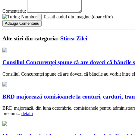
Comentariu:
Tastati codul din imagine (doar cifre)
Alte stiri din categoria:
Stirea Zilei
Consiliul Concurenței spune că are dovezi că băncil
Consiliul Concurenței spune că are dovezi că băncile au vorbit între el
BRD majorează comisioanele la conturi, carduri, transf
BRD majorează, din luna octombrie, comisioanele pentru administrarea c
precum...
detalii