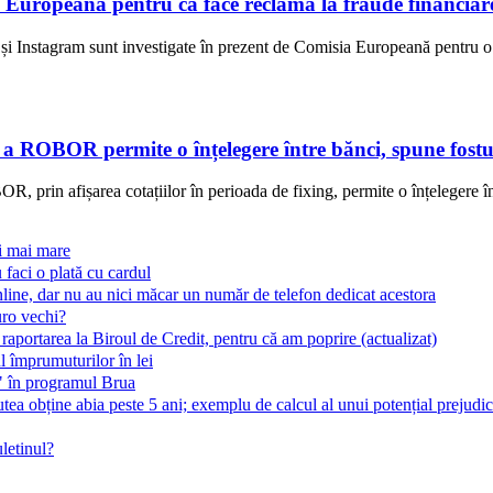
 Europeană pentru că face reclamă la fraude financiar
i Instagram sunt investigate în prezent de Comisia Europeană pentru o p
e a ROBOR permite o înțelegere între bănci, spune fostu
, prin afișarea cotațiilor în perioada de fixing, permite o înțelegere în
ri mai mare
 faci o plată cu cardul
line, dar nu au nici măcar un număr de telefon dedicat acestora
uro vechi?
 raportarea la Biroul de Credit, pentru că am poprire (actualizat)
 împrumuturilor în lei
t" în programul Brua
ea obține abia peste 5 ani; exemplu de calcul al unui potențial prejudic
letinul?