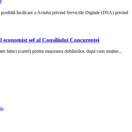
e
osibilă încălcare a Actului privind Serviciile Digitale (DSA) privind
l economist șef al Consiliului Concurenței
tre bănci (cartel) pentru majorarea dobânzilor, după cum susține...
iu