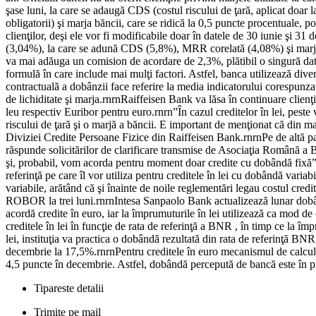
şase luni, la care se adaugă CDS (costul riscului de ţară, aplicat doar 
obligatorii) şi marja băncii, care se ridică la 0,5 puncte procentua
clienţilor, deşi ele vor fi modificabile doar în datele de 30 iunie şi 31
(3,04%), la care se adună CDS (5,8%), MRR corelată (4,08%) şi marja 
va mai adăuga un comision de acordare de 2,3%, plătibil o singură dată
formulă în care include mai mulţi factori. Astfel, banca utilizează div
contractuală a dobânzii face referire la media indicatorului corespunzator
de lichiditate şi marja.rnrnRaiffeisen Bank va lăsa în continuare clien
leu respectiv Euribor pentru euro.rnrn”În cazul creditelor în lei, pe
riscului de ţară şi o marjă a băncii. E important de menţionat că din mar
Diviziei Credite Persoane Fizice din Raiffeisen Bank.rnrnPe de altă 
răspunde solicitărilor de clarificare transmise de Asociaţia Română a B
şi, probabil, vom acorda pentru moment doar credite cu dobândă fixă”,
referinţă pe care îl vor utiliza pentru creditele în lei cu dobândă vari
variabile, arătând că şi înainte de noile reglementări legau costul cr
ROBOR la trei luni.rnrnIntesa Sanpaolo Bank actualizează lunar dobânz
acordă credite în euro, iar la împrumuturile în lei utilizează ca mod 
creditele în lei în funcţie de rata de referinţă a BNR , în timp ce la îm
lei, instituţia va practica o dobândă rezultată din rata de referinţă 
decembrie la 17,5%.rnrnPentru creditele în euro mecanismul de calcular
4,5 puncte în decembrie. Astfel, dobândă percepută de bancă este în 
Tipareste detalii
Trimite pe mail