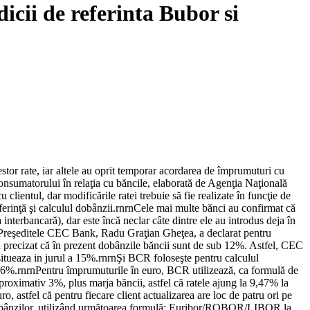
dicii de referinta Bubor si
stor rate, iar altele au oprit temporar acordarea de împrumuturi cu
onsumatorului în relaţia cu băncile, elaborată de Agenţia Naţională
lientul, dar modificările ratei trebuie să fie realizate în funcţie de
referinţă şi calculul dobânzii.rnrnCele mai multe bănci au confirmat că
interbancară), dar este încă neclar câte dintre ele au introdus deja în
.rnrnPreşeditele CEC Bank, Radu Graţian Gheţea, a declarat pentru
precizat că în prezent dobânzile băncii sunt de sub 12%. Astfel, CEC
 situeaza in jurul a 15%.rnrnŞi BCR foloseşte pentru calculul
7,96%.rnrnPentru împrumuturile în euro, BCR utilizează, ca formulă de
 aproximativ 3%, plus marja băncii, astfel că ratele ajung la 9,47% la
, astfel că pentru fiecare client actualizarea are loc de patru ori pe
e a dobânzilor, utilizând următoarea formulă: Euribor/ROBOR/LIBOR la