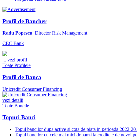
Profil de Bancher
Radu Popescu
, Director Risk Management
CEC Bank
...
vezi profil
Toate Profilele
Profil de Banca
Unicredit Consumer Financing
vezi detalii
Toate Bancile
Topuri Banci
Topul bancilor dupa active si cota de piata in perioada 2022-20
Topul bancilor cu cele mai mici dobanzi la creditele de nevoi p