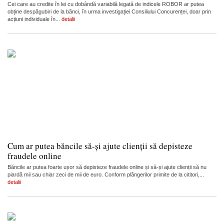
Cei care au credite în lei cu dobândă variabilă legată de indicele ROBOR ar putea
obține despăgubiri de la bănci, în urma investigației Consiliului Concurenței, doar prin
acțiuni individuale în...
detalii
Cum ar putea băncile să-și ajute clienții să depisteze
fraudele online
Băncile ar putea foarte ușor să depisteze fraudele online și să-și ajute clienții să nu
piardă mii sau chiar zeci de mii de euro. Conform plângerilor primite de la cititori,...
detalii