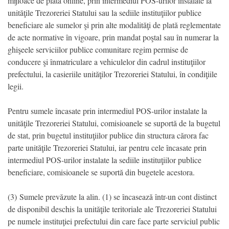
mijloace de plată online, prin intermediul POS-urilor instalate la
unităţile Trezoreriei Statului sau la sediile instituţiilor publice
beneficiare ale sumelor şi prin alte modalităţi de plată reglementate
de acte normative în vigoare, prin mandat poştal sau în numerar la
ghişeele serviciilor publice comunitare regim permise de
conducere şi înmatriculare a vehiculelor din cadrul instituţiilor
prefectului, la casieriile unităţilor Trezoreriei Statului, în condiţiile
legii.
Pentru sumele încasate prin intermediul POS-urilor instalate la
unităţile Trezoreriei Statului, comisioanele se suportă de la bugetul
de stat, prin bugetul instituţiilor publice din structura cărora fac
parte unităţile Trezoreriei Statului, iar pentru cele încasate prin
intermediul POS-urilor instalate la sediile instituţiilor publice
beneficiare, comisioanele se suportă din bugetele acestora.
(3) Sumele prevăzute la alin. (1) se încasează într-un cont distinct
de disponibil deschis la unităţile teritoriale ale Trezoreriei Statului
pe numele instituţiei prefectului din care face parte serviciul public