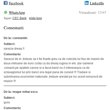
Facebook
LinkedIn
WhatsApp
Vizualizari:
12167
Taguri:
CEC Bank
plata taxe
Comentarii
De la: constantin
Subiect:
saracia dreaq !!
Comentariu:
Saracul de el ,trebuie sa ii fie foarte greu ca de colectia lui fisu de masini de
doua milioane de euro costa ca da dreaq rugina in ele ,dar oamenii
,romanii,pe spatele carora si-a facut banii nu il intereseaza ca de
sclavagismul lui prin banci era legal pana de curand !!! Tradare si
subminarea economiei nationale ,trebuie arestat pe loc acest nenorocit de
mason !!!
De la: mugur mihai escu
Subiect:
gura
Comentariu: