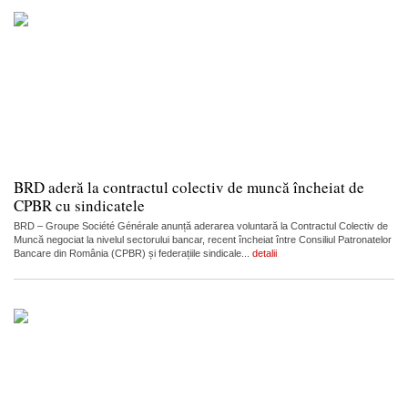
BRD aderă la contractul colectiv de muncă încheiat de
CPBR cu sindicatele
BRD – Groupe Société Générale anunță aderarea voluntară la Contractul Colectiv de
Muncă negociat la nivelul sectorului bancar, recent încheiat între Consiliul Patronatelor
Bancare din România (CPBR) și federațiile sindicale...
detalii