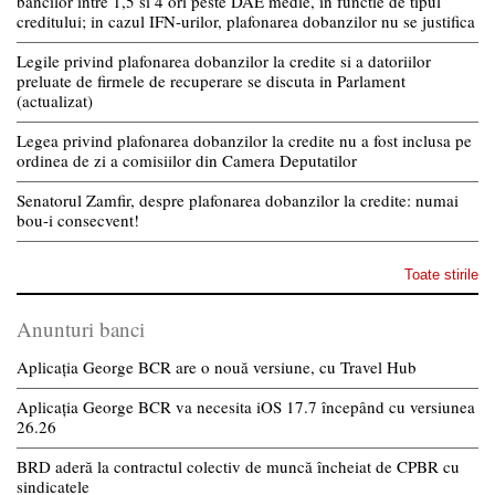
bancilor intre 1,5 si 4 ori peste DAE medie, in functie de tipul
creditului; in cazul IFN-urilor, plafonarea dobanzilor nu se justifica
Legile privind plafonarea dobanzilor la credite si a datoriilor
preluate de firmele de recuperare se discuta in Parlament
(actualizat)
Legea privind plafonarea dobanzilor la credite nu a fost inclusa pe
ordinea de zi a comisiilor din Camera Deputatilor
Senatorul Zamfir, despre plafonarea dobanzilor la credite: numai
bou-i consecvent!
Toate stirile
Anunturi banci
Aplicația George BCR are o nouă versiune, cu Travel Hub
Aplicația George BCR va necesita iOS 17.7 începând cu versiunea
26.26
BRD aderă la contractul colectiv de muncă încheiat de CPBR cu
sindicatele