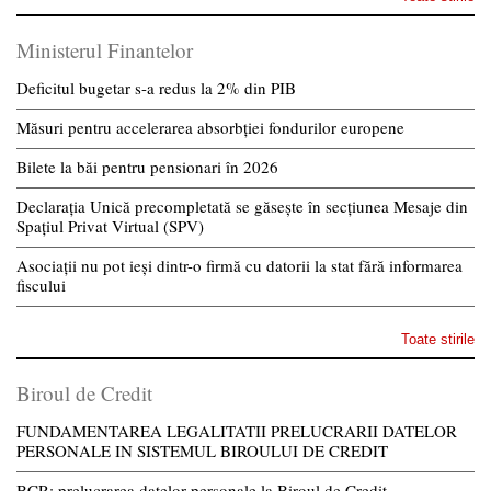
Ministerul Finantelor
Deficitul bugetar s-a redus la 2% din PIB
Măsuri pentru accelerarea absorbției fondurilor europene
Bilete la băi pentru pensionari în 2026
Declarația Unică precompletată se găsește în secțiunea Mesaje din
Spațiul Privat Virtual (SPV)
Asociații nu pot ieși dintr-o firmă cu datorii la stat fără informarea
fiscului
Toate stirile
Biroul de Credit
FUNDAMENTAREA LEGALITATII PRELUCRARII DATELOR
PERSONALE IN SISTEMUL BIROULUI DE CREDIT
BCR: prelucrarea datelor personale la Biroul de Credit