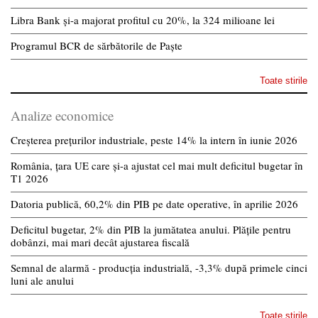
Libra Bank și-a majorat profitul cu 20%, la 324 milioane lei
Programul BCR de sărbătorile de Paște
Toate stirile
Analize economice
Creșterea prețurilor industriale, peste 14% la intern în iunie 2026
România, țara UE care și-a ajustat cel mai mult deficitul bugetar în
T1 2026
Datoria publică, 60,2% din PIB pe date operative, în aprilie 2026
Deficitul bugetar, 2% din PIB la jumătatea anului. Plățile pentru
dobânzi, mai mari decât ajustarea fiscală
Semnal de alarmă - producția industrială, -3,3% după primele cinci
luni ale anului
Toate stirile