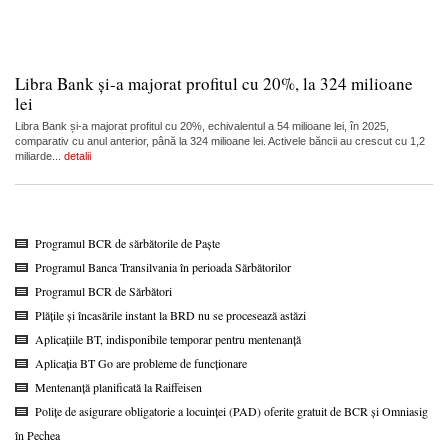
Libra Bank și-a majorat profitul cu 20%, la 324 milioane
lei
Libra Bank și-a majorat profitul cu 20%, echivalentul a 54 milioane lei, în 2025,
comparativ cu anul anterior, până la 324 milioane lei. Activele băncii au crescut cu 1,2
miliarde...
detalii
Programul BCR de sărbătorile de Paște
Programul Banca Transilvania în perioada Sărbătorilor
Programul BCR de Sărbători
Plățile și încasările instant la BRD nu se procesează astăzi
Aplicațiile BT, indisponibile temporar pentru mentenanță
Aplicația BT Go are probleme de funcționare
Mentenanță planificată la Raiffeisen
Polițe de asigurare obligatorie a locuinței (PAD) oferite gratuit de BCR și Omniasig
în Pechea