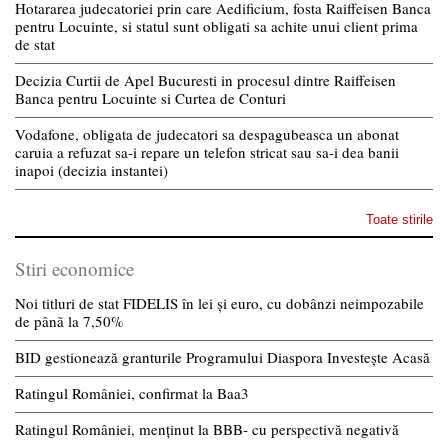
Hotararea judecatoriei prin care Aedificium, fosta Raiffeisen Banca
pentru Locuinte, si statul sunt obligati sa achite unui client prima
de stat
Decizia Curtii de Apel Bucuresti in procesul dintre Raiffeisen
Banca pentru Locuinte si Curtea de Conturi
Vodafone, obligata de judecatori sa despagubeasca un abonat
caruia a refuzat sa-i repare un telefon stricat sau sa-i dea banii
inapoi (decizia instantei)
Toate stirile
Stiri economice
Noi titluri de stat FIDELIS în lei și euro, cu dobânzi neimpozabile
de pânã la 7,50%
BID gestionează granturile Programului Diaspora Investește Acasă
Ratingul României, confirmat la Baa3
Ratingul României, menținut la BBB- cu perspectivă negativă