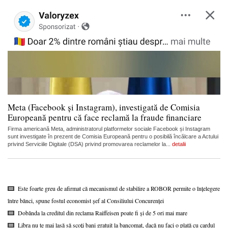
Meta (Facebook și Instagram), investigată de Comisia
Europeană pentru că face reclamă la fraude financiare
Firma americană Meta, administratorul platformelor sociale Facebook și Instagram
sunt investigate în prezent de Comisia Europeană pentru o posibilă încălcare a Actului
privind Serviciile Digitale (DSA) privind promovarea reclamelor la...
detalii
Este foarte greu de afirmat că mecanismul de stabilire a ROBOR permite o înțelegere
între bănci, spune fostul economist șef al Consiliului Concurenței
Dobânda la creditul din reclama Raiffeisen poate fi și de 5 ori mai mare
Libra nu te mai lasă să scoți bani gratuit la bancomat, dacă nu faci o plată cu cardul