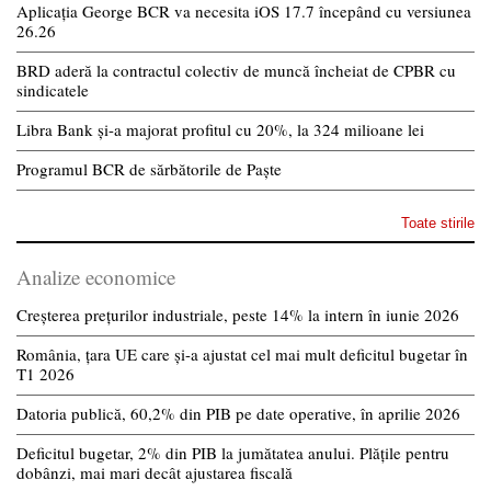
Aplicația George BCR va necesita iOS 17.7 începând cu versiunea
26.26
BRD aderă la contractul colectiv de muncă încheiat de CPBR cu
sindicatele
Libra Bank și-a majorat profitul cu 20%, la 324 milioane lei
Programul BCR de sărbătorile de Paște
Toate stirile
Analize economice
Creșterea prețurilor industriale, peste 14% la intern în iunie 2026
România, țara UE care și-a ajustat cel mai mult deficitul bugetar în
T1 2026
Datoria publică, 60,2% din PIB pe date operative, în aprilie 2026
Deficitul bugetar, 2% din PIB la jumătatea anului. Plățile pentru
dobânzi, mai mari decât ajustarea fiscală