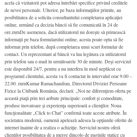
acela că vizitatorii pot adresa întrebări specifice privind creditele
de nevoi personale. Ulterior, pe baza informaţiilor primite, au
posibilitatea de a solicita consultantului completarea aplicaţiei
online, urmând ca decizia băncii să fie comunicată în 24 de
ore.rnrnDe asemenea, dacă utilizatorul nu doreşte să primească
informaţii pe baza formularului online, acesta poate opta să fie
informat prin telefon, după completarea unui scurt formular de
contact. Un reprezentant al băncii va lua legătura cu utilizatorul
prin telefon sau e-mail în următoarele 30 de minute. Deşi serviciul
este disponibil 24/7, pentru a nu interfera în mod neplăcut cu
programul clientului, acesta va fi contactat în intervalul orar 9.00 –
22.00. rnrnKumar Ramachandran, Directorul Diviziei Persoane
Fizice la Citibank România, declară: „Noi ne diferenţiem oferta pe
această piaţă prin trei aribute principale: confort şi comoditate,
produse inovatoare şi experienţa superioară a clienţilor. Noua
funcţionalitate „Click to Chat” confirmă toate aceste atribute. În
societatea modernă, oamenii apelează adesea la opţiunile oferite de
internet înainte de a realiza o achiziţie. Serviciul nostru oferă
clienţilor posibilitatea de a merge dincolo de paginile statice cu