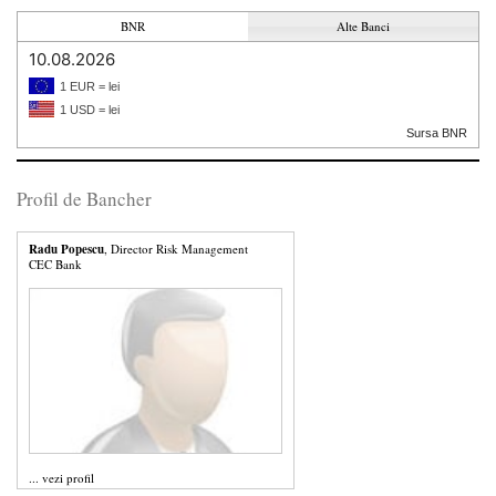
BNR
Alte Banci
10.08.2026
1 EUR = lei
1 USD = lei
Sursa BNR
Profil de Bancher
Radu Popescu
, Director Risk Management
CEC Bank
...
vezi profil