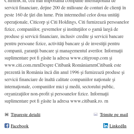
CitirnrnCiti, cea mai importantă companie internaţională de
servicii financiare, deţine 200 de milioane de conturi de clienţi în
peste 160 de ţări din lume. Prin intermediul celor doua unităţi
operaţionale, Citicorp şi Citi Holdings, Citi furnizează persoanelor
fizice, companiilor, guvernelor şi instituţiilor o gamă largă de
produse şi servicii financiare, inclusiv credite şi servicii bancare
pentru persoane fizice, activităţi bancare şi de investiţii pentru
companii, garanţii bancare şi managementul averilor. Informaţii
suplimentare pot fi găsite la adresa www.citigroup.com şi
www.citi.com.rnrnDespre Citibank RomâniarnrnCitibank este
prezentă în România încă din anul 1996 şi furnizează produse şi
servicii financiare de înaltă calitate companiilor naţionale şi
internaţionale, companiilor mici şi medii, sectorului public,
organizaţiilor non-profit şi persoanelor fizice. Informaţii
suplimentare pot fi găsite la adresa www.citibank.ro. rn
Tipareste detalii
Trimite pe mail
Facebook
LinkedIn