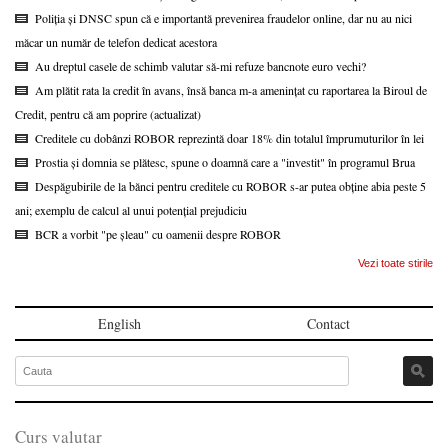
Poliția și DNSC spun că e importantă prevenirea fraudelor online, dar nu au nici
măcar un număr de telefon dedicat acestora
Au dreptul casele de schimb valutar să-mi refuze bancnote euro vechi?
Am plătit rata la credit în avans, însă banca m-a amenințat cu raportarea la Biroul de
Credit, pentru că am poprire (actualizat)
Creditele cu dobânzi ROBOR reprezintă doar 18% din totalul împrumuturilor în lei
Prostia și domnia se plătesc, spune o doamnă care a "investit" în programul Brua
Despăgubirile de la bănci pentru creditele cu ROBOR s-ar putea obține abia peste 5
ani; exemplu de calcul al unui potențial prejudiciu
BCR a vorbit "pe șleau" cu oamenii despre ROBOR
Vezi toate stirile
English
Contact
Curs valutar