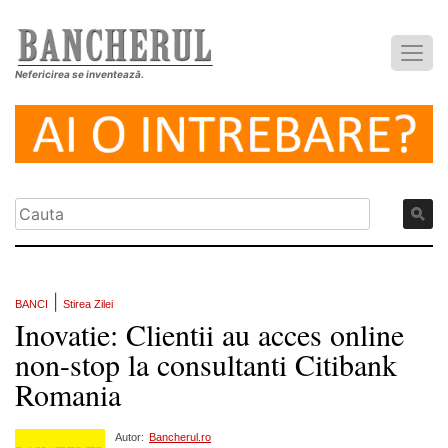
Nefericirea se inventează.
|
BANCI
Stirea Zilei
Inovatie: Clientii au acces online
non-stop la consultanti Citibank
Romania
Autor:
Bancherul.ro