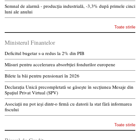
Semnal de alarmă - producția industrială, -3,3% după primele cinci
luni ale anului
Toate stirile
Ministerul Finantelor
Deficitul bugetar s-a redus la 2% din PIB
Măsuri pentru accelerarea absorbției fondurilor europene
Bilete la băi pentru pensionari în 2026
Declarația Unică precompletată se găsește în secțiunea Mesaje din
Spațiul Privat Virtual (SPV)
Asociații nu pot ieși dintr-o firmă cu datorii la stat fără informarea
fiscului
Toate stirile