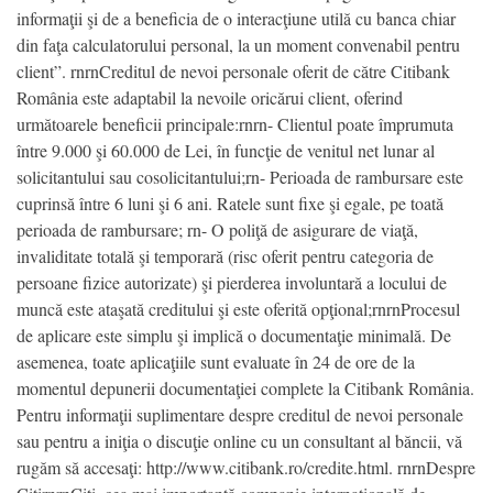
informaţii şi de a beneficia de o interacţiune utilă cu banca chiar
din faţa calculatorului personal, la un moment convenabil pentru
client”. rnrnCreditul de nevoi personale oferit de către Citibank
România este adaptabil la nevoile oricărui client, oferind
următoarele beneficii principale:rnrn- Clientul poate împrumuta
între 9.000 şi 60.000 de Lei, în funcţie de venitul net lunar al
solicitantului sau cosolicitantului;rn- Perioada de rambursare este
cuprinsă între 6 luni şi 6 ani. Ratele sunt fixe şi egale, pe toată
perioada de rambursare; rn- O poliţă de asigurare de viaţă,
invaliditate totală şi temporară (risc oferit pentru categoria de
persoane fizice autorizate) şi pierderea involuntară a locului de
muncă este ataşată creditului şi este oferită opţional;rnrnProcesul
de aplicare este simplu şi implică o documentaţie minimală. De
asemenea, toate aplicaţiile sunt evaluate în 24 de ore de la
momentul depunerii documentaţiei complete la Citibank România.
Pentru informaţii suplimentare despre creditul de nevoi personale
sau pentru a iniţia o discuţie online cu un consultant al băncii, vă
rugăm să accesaţi: http://www.citibank.ro/credite.html. rnrnDespre