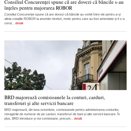
Consiliul Concurenței spune că are dovezi că băncile s-au
înțeles pentru majorarea ROBOR
Consiliul Concurenței spune că are dovezi că băncile au vorbit între ele pentru a-și
alinia cotațiile ROBOR la anumite niveluri, motiv pentru care au fost amendate și li s-a
cerut...
detalii
BRD majorează comisioanele la conturi, carduri,
transferuri și alte servicii bancare
BRD majorează, din luna octombrie, comisioanele pentru administrarea conturilor,
retragerile de numerar de pe carduri, transferuri de bani și alte servicii bancare. În
plus, BRD introduce și noi comisioane, precum...
detalii