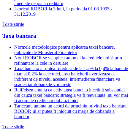
imediate pe piata creditarii
Istoricul ROBOR la 3 luni, in perioada 01.08.1995 -
31.12.2019
Toate stirile
Taxa bancara
Normele metodologice pentru aplicarea taxei bancare,
publicate de Ministerul Finantelor
Noul ROBOR se va aplica automat la creditele noi si prin
refinantare la cele in derulare
Taxa bancara ar putea fi redusa de la 1,2% la 0,4% la bancile
mari si 0,2% la cele mici, insa bancherii avertizeaza ca
indiferent de nivelul acesteia, intermedierea financiara va
scadea iar dobanzile vor creste
Raiffeisen anunta ca activitatea bancii a incetinit substantial
din cauza taxei bancare; strategia va fi reevaluata, nu vor mai
fi acordate credite cu dobanzi mici
Tariceanu anunta un acord de principiu privind taxa bancara:
ROBOR-ul ar putea fi inlocuit cu marja de dobanda a
bancilor
Toate stirile