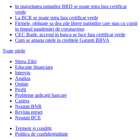
In majoritatea unitatilor BRD se poate intra fara certificat
verde
La BCR se poate intra fara certificat verde
Firmele, obligate sa dea zile libere parintilor care stau cu copiii
in timpul pandemiei de coronavirus
CEC Bank: accesul in banca se face fara certificat verde
Cum se amana ratele la creditele Garanti BBVA
Toate stirile
Stirea Zilei
Educatie financiara
Interviu
Analiza
Opinie
Profil
Probleme aplicații bancare
Cariera
Noutati BNR
Revista presei
Noutati BCE
Termeni și condiții
Politica de confidențialitate