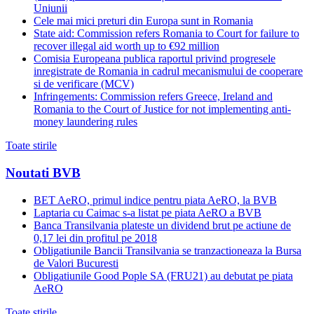
Uniunii
Cele mai mici preturi din Europa sunt in Romania
State aid: Commission refers Romania to Court for failure to
recover illegal aid worth up to €92 million
Comisia Europeana publica raportul privind progresele
inregistrate de Romania in cadrul mecanismului de cooperare
si de verificare (MCV)
Infringements: Commission refers Greece, Ireland and
Romania to the Court of Justice for not implementing anti-
money laundering rules
Toate stirile
Noutati BVB
BET AeRO, primul indice pentru piata AeRO, la BVB
Laptaria cu Caimac s-a listat pe piata AeRO a BVB
Banca Transilvania plateste un dividend brut pe actiune de
0,17 lei din profitul pe 2018
Obligatiunile Bancii Transilvania se tranzactioneaza la Bursa
de Valori Bucuresti
Obligatiunile Good Pople SA (FRU21) au debutat pe piata
AeRO
Toate stirile