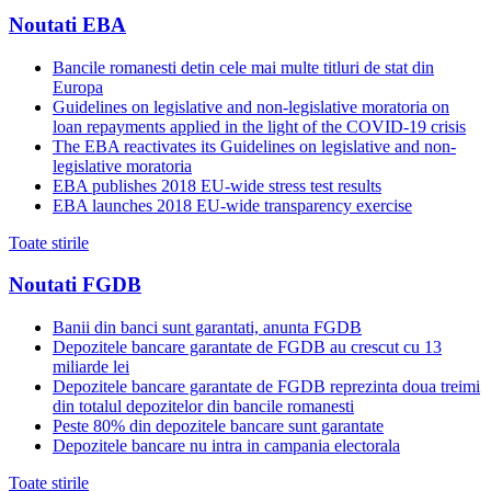
Noutati EBA
Bancile romanesti detin cele mai multe titluri de stat din
Europa
Guidelines on legislative and non-legislative moratoria on
loan repayments applied in the light of the COVID-19 crisis
The EBA reactivates its Guidelines on legislative and non-
legislative moratoria
EBA publishes 2018 EU-wide stress test results
EBA launches 2018 EU-wide transparency exercise
Toate stirile
Noutati FGDB
Banii din banci sunt garantati, anunta FGDB
Depozitele bancare garantate de FGDB au crescut cu 13
miliarde lei
Depozitele bancare garantate de FGDB reprezinta doua treimi
din totalul depozitelor din bancile romanesti
Peste 80% din depozitele bancare sunt garantate
Depozitele bancare nu intra in campania electorala
Toate stirile