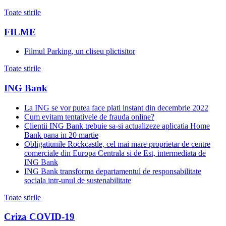
Toate stirile
FILME
Filmul Parking, un cliseu plictisitor
Toate stirile
ING Bank
La ING se vor putea face plati instant din decembrie 2022
Cum evitam tentativele de frauda online?
Clientii ING Bank trebuie sa-si actualizeze aplicatia Home
Bank pana in 20 martie
Obligatiunile Rockcastle, cel mai mare proprietar de centre
comerciale din Europa Centrala si de Est, intermediata de
ING Bank
ING Bank transforma departamentul de responsabilitate
sociala intr-unul de sustenabilitate
Toate stirile
Criza COVID-19