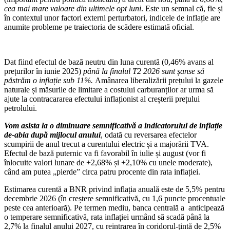
cea mai mare valoare din ultimele opt luni
. Este un semnal că, fie și
în contextul unor factori externi perturbatori, indicele de inflație are
anumite probleme pe traiectoria de scădere estimată oficial.
Dat fiind efectul de bază neutru din luna curentă (0,46% avans al
prețurilor în iunie 2025)
până la finalul T2 2026 sunt șanse să
păstrăm o inflație sub 11%.
Amânarea liberalizării prețului la gazele
naturale și măsurile de limitare a costului carburanților ar urma să
ajute la contracararea efectului inflaționist al creșterii prețului
petrolului.
Vom asista la o diminuare semnificativă a indicatorului de inflație
de-abia după mijlocul anului
, odată cu reversarea efectelor
scumpirii de anul trecut a curentului electric și a majorării TVA.
Efectul de bază puternic va fi favorabil în iulie și august (vor fi
înlocuite valori lunare de +2,68% și +2,10% cu unele moderate),
când am putea „pierde” circa patru procente din rata inflației.
Estimarea curentă a BNR privind inflația anuală este de 5,5% pentru
decembrie 2026 (în creștere semnificativă, cu 1,6 puncte procentuale
peste cea anterioară). Pe termen mediu, banca centrală a anticipează
o temperare semnificativă, rata inflației urmând să scadă până la
2,7% la finalul anului 2027, cu reintrarea în coridorul-țintă de 2,5%