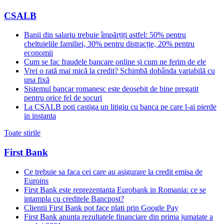
CSALB
Banii din salariu trebuie împărțiți astfel: 50% pentru
cheltuielile familiei, 30% pentru distracție, 20% pentru
economii
Cum se fac fraudele bancare online și cum ne ferim de ele
Vrei o rată mai mică la credit? Schimbă dobânda variabilă cu
una fixă
Sistemul bancar romanesc este deosebit de bine pregatit
pentru orice fel de socuri
La CSALB poti castiga un litigiu cu banca pe care l-ai pierde
in instanta
Toate stirile
First Bank
Ce trebuie sa faca cei care au asigurare la credit emisa de
Euroins
First Bank este reprezentanta Eurobank in Romania: ce se
intampla cu creditele Bancpost?
Clientii First Bank pot face plati prin Google Pay
First Bank anunta rezultatele financiare din prima jumatate a