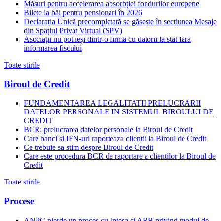
Măsuri pentru accelerarea absorbției fondurilor europene
Bilete la băi pentru pensionari în 2026
Declarația Unică precompletată se găsește în secțiunea Mesaje
din Spațiul Privat Virtual (SPV)
Asociații nu pot ieși dintr-o firmă cu datorii la stat fără
informarea fiscului
Toate stirile
Biroul de Credit
FUNDAMENTAREA LEGALITATII PRELUCRARII
DATELOR PERSONALE IN SISTEMUL BIROULUI DE
CREDIT
BCR: prelucrarea datelor personale la Biroul de Credit
Care banci si IFN-uri raporteaza clientii la Biroul de Credit
Ce trebuie sa stim despre Biroul de Credit
Care este procedura BCR de raportare a clientilor la Biroul de
Credit
Toate stirile
Procese
ANPC pierde un proces cu Intesa si ARB privind modul de