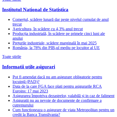
Institutul National de Statistica
Comerțul, scădere lunară dar peste nivelul cumulat de anul
trecut
Agricultura, în scădere cu 4,3% anul trecut
Producția industrială, în scădere pe primele cinci luni ale
anului
Prețurile industriale, scădere marginală în mai 2025
România, la 78% din PIB-ul mediu pe locuitor al UE
Toate stirile
Informatii utile asigurari
Pot fi amendat dacă nu am asigurare obligatorie pentru
locuință (PAD)?
Data de la care FGA face plati pentru asigurarile RCA
Euroins: 17 mai 2023
Asigurarea împotriva dezastrelor, valabilă și in caz de faliment
Asiguratii nu au nevoie de documente de confirmare a
cutremurului
Cum functioneaza o asigurare de viata Metropolitan pentru un
credit la Banca Transilvania?