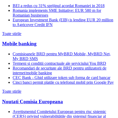
BEI a redus cu 31% sprijinul acordat Romaniei in 2018
Romania implements SME Initiative: EUR 580 m for
Romanian businesses
European Investment Bank (EIB) is lending EUR 20 million
to Agricover Credit IFN
Toate stirile
Mobile banking
Comisioanele BRD pentru MyBRD Mobile, MyBRD Net,
My BRD SMS
Termeni si conditii contractuale ale serviciului You BRD
Recomandari de securitate ale BRD pentru utilizatorii de
internet/mobile banking
CEC Bank - Ghid utilizare token sub forma de card bancar
Cinci banci permit platile cu telefonul mobil prin Google Pay
Toate stirile
Noutati Comisia Europeana
Avertismentul Comitetului European pentru risc sistemic
(CERS) privind vulnerabilitățile din sistemul financiar al