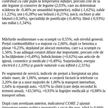
contribuit cu câte puțin la temperarea inflației
, precum cele de la
alte legume și conserve de legume (2,03%, care au determinat
scăderea de -0,46% pe ansamblul legumelor), mălai (-1,62%), zahăr
(-1,22%), unt (-0,28%) sau brânză (-0,21%), țuică, rachiuri și alte
băuturi (-0,34%), specialități de panificație (-0,46%), făină (-0,93%)
sau mălai (-1,34%).
Mărfurile nealimentare s-au scumpit cu 0,55%, sub nivelul general.
Prețul combustibililor s-a majorat cu 2,66%, după ce benzina a
plusat +6,23%, depășind pe alocuri motorina, care s-a scumpit cu
1,56%. S-au adăugat creșteri difuze dar importante, precum cele de
la încălțăminte (+0,49%), îmbrăcăminte (+0,62%) sau articole de
igienă, cosmetice și medicale (+0,49%). Surprinzător,
energia
electrică (-1,10%) și gazele naturale s-au ieftinit (-2,31%).
Pe segmentul de servicii, indicele de prețuri a înregistrat un plus
relativ mare, de 1,06%, urmare a creșterii facturii la telefonie cu
3,20% dar și a unor majorări de 1,80% la transport interurban,
1,04% la reparații auto, +0,97% la chirii (care dețin recordul în
termeni anuali, +43,56%), +0,93% la îngrijire medicală și +0,88% la
transport urban.
După cum avertizam anterior,
indicatorul CORE 2 ajustat
(important pentru politica monetară) a urcat din nou, până la 0,66%,