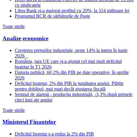
cu sindicatele
Libra Bank și-a majorat profitul cu 20%, la 324 milioane lei
Programul BCR de sărbătorile de Paște
Toate stirile
Analize economice
Creșterea prețurilor industriale, peste 14% la intern în iunie
2026
România, țara UE care și-a ajustat cel mai mult deficitul
bugetar în T1 2026
Datoria publică, 60,2% din PIB pe date operative, în aprilie
2026
Deficitul bugetar, 2% din PIB la jumătatea anului. Plățile
pentru dobânzi, mai mari decât ajustarea fiscală
Semnal de alarmă - producția industrială, -3,3% după primele
cinci luni ale anului
Toate stirile
Ministerul Finantelor
Deficitul bugetar s-a redus la 2% din PIB