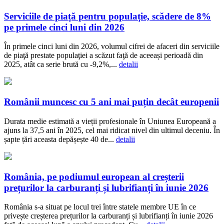
Serviciile de piață pentru populație, scădere de 8%
pe primele cinci luni din 2026
În primele cinci luni din 2026, volumul cifrei de afaceri din serviciile
de piaţă prestate populaţiei a scăzut faţă de aceeași perioadă din
2025, atât ca serie brută cu -9,2%,...
detalii
Românii muncesc cu 5 ani mai puțin decât europenii
Durata medie estimată a vieții profesionale în Uniunea Europeană a
ajuns la 37,5 ani în 2025, cel mai ridicat nivel din ultimul deceniu. În
șapte țări aceasta depășește 40 de...
detalii
România, pe podiumul european al creșterii
prețurilor la carburanți și lubrifianți în iunie 2026
România s-a situat pe locul trei între statele membre UE în ce
privește creșterea prețurilor la carburanți și lubrifianți în iunie 2026