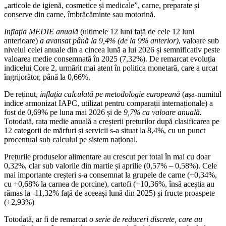
„articole de igienă, cosmetice și medicale”, carne, preparate și
conserve din carne, îmbrăcăminte sau motorină.
Inflaţia MEDIE
anuală
(ultimele 12 luni față de cele 12 luni
anterioare)
a avansat până la
9,4% (de la 9% anterior)
, valoare sub
nivelul celei anuale din a cincea lună a lui 2026 și semnificativ peste
valoarea medie consemnată în 2025 (7,32%). De remarcat evoluția
indicelui Core 2, urmărit mai atent în politica monetară, care a urcat
îngrijorător, până la 0,66%.
De reținut,
inflația calculată pe metodologie europeană
(așa-numitul
indice armonizat IAPC, utilizat pentru comparații internaționale) a
fost de 0,69% pe luna mai 2026 și de
9,7% ca valoare anuală.
Totodată, rata medie anuală a creșterii prețurilor după clasificarea pe
12 categorii de mărfuri și servicii s-a situat la 8,4%, cu un punct
procentual sub calculul pe sistem național.
Prețurile produselor alimentare au crescut per total în mai cu doar
0,32%, clar sub valorile din martie și aprilie (0,57% – 0,58%). Cele
mai importante creșteri s-a consemnat la grupele de carne (+0,34%,
cu +0,68% la carnea de porcine), cartofi (+10,36%, însă aceștia au
rămas la -11,32% față de aceeași lună din 2025) și fructe proaspete
(+2,93%)
Totodată, ar fi de remarcat
o serie de reduceri discrete, care au