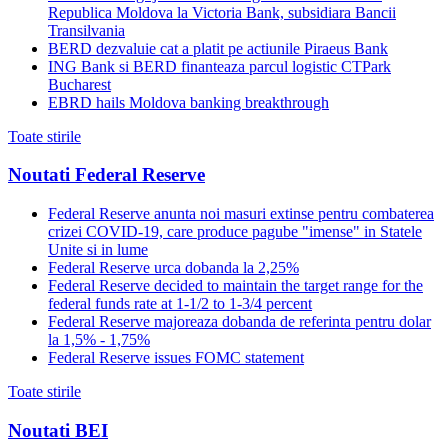
Republica Moldova la Victoria Bank, subsidiara Bancii
Transilvania
BERD dezvaluie cat a platit pe actiunile Piraeus Bank
ING Bank si BERD finanteaza parcul logistic CTPark
Bucharest
EBRD hails Moldova banking breakthrough
Toate stirile
Noutati Federal Reserve
Federal Reserve anunta noi masuri extinse pentru combaterea
crizei COVID-19, care produce pagube "imense" in Statele
Unite si in lume
Federal Reserve urca dobanda la 2,25%
Federal Reserve decided to maintain the target range for the
federal funds rate at 1-1/2 to 1-3/4 percent
Federal Reserve majoreaza dobanda de referinta pentru dolar
la 1,5% - 1,75%
Federal Reserve issues FOMC statement
Toate stirile
Noutati BEI