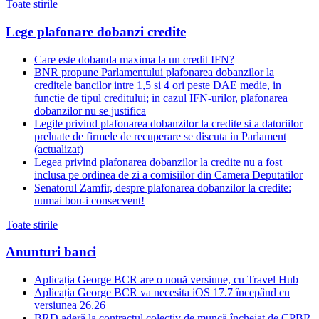
Toate stirile
Lege plafonare dobanzi credite
Care este dobanda maxima la un credit IFN?
BNR propune Parlamentului plafonarea dobanzilor la
creditele bancilor intre 1,5 si 4 ori peste DAE medie, in
functie de tipul creditului; in cazul IFN-urilor, plafonarea
dobanzilor nu se justifica
Legile privind plafonarea dobanzilor la credite si a datoriilor
preluate de firmele de recuperare se discuta in Parlament
(actualizat)
Legea privind plafonarea dobanzilor la credite nu a fost
inclusa pe ordinea de zi a comisiilor din Camera Deputatilor
Senatorul Zamfir, despre plafonarea dobanzilor la credite:
numai bou-i consecvent!
Toate stirile
Anunturi banci
Aplicația George BCR are o nouă versiune, cu Travel Hub
Aplicația George BCR va necesita iOS 17.7 începând cu
versiunea 26.26
BRD aderă la contractul colectiv de muncă încheiat de CPBR