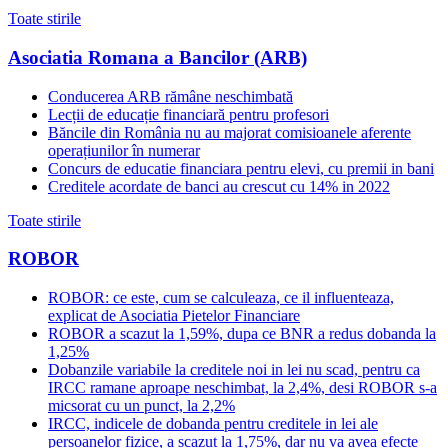
Toate stirile
Asociatia Romana a Bancilor (ARB)
Conducerea ARB rămâne neschimbată
Lecții de educație financiară pentru profesori
Băncile din România nu au majorat comisioanele aferente
operațiunilor în numerar
Concurs de educatie financiara pentru elevi, cu premii in bani
Creditele acordate de banci au crescut cu 14% in 2022
Toate stirile
ROBOR
ROBOR: ce este, cum se calculeaza, ce il influenteaza,
explicat de Asociatia Pietelor Financiare
ROBOR a scazut la 1,59%, dupa ce BNR a redus dobanda la
1,25%
Dobanzile variabile la creditele noi in lei nu scad, pentru ca
IRCC ramane aproape neschimbat, la 2,4%, desi ROBOR s-a
micsorat cu un punct, la 2,2%
IRCC, indicele de dobanda pentru creditele in lei ale
persoanelor fizice, a scazut la 1,75%, dar nu va avea efecte