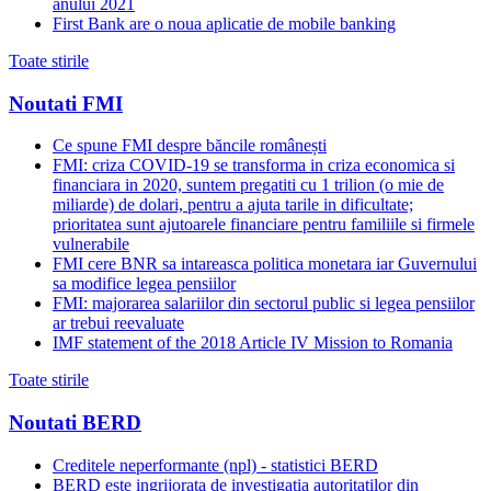
anului 2021
First Bank are o noua aplicatie de mobile banking
Toate stirile
Noutati FMI
Ce spune FMI despre băncile românești
FMI: criza COVID-19 se transforma in criza economica si
financiara in 2020, suntem pregatiti cu 1 trilion (o mie de
miliarde) de dolari, pentru a ajuta tarile in dificultate;
prioritatea sunt ajutoarele financiare pentru familiile si firmele
vulnerabile
FMI cere BNR sa intareasca politica monetara iar Guvernului
sa modifice legea pensiilor
FMI: majorarea salariilor din sectorul public si legea pensiilor
ar trebui reevaluate
IMF statement of the 2018 Article IV Mission to Romania
Toate stirile
Noutati BERD
Creditele neperformante (npl) - statistici BERD
BERD este ingrijorata de investigatia autoritatilor din