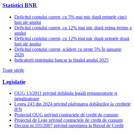
Statistici BNR
Deficitul contului curent, cu 5% mai mic după primele cinci
luni ale anului
Deficitul contului curent, cu 12% mai mic după prima treime a
anului
Deficitul contului curent, cu 12% mai mic după primele două
luni ale anului
Deficitul contului curent, scădere cu peste 5% în ianuarie
2026
Indicatorii sistemului bancar la finalul anului 2025
Toate stirile
Legislatie
OUG 13/2011 privind dobânda legală remuneratorie și
penalizatoare
Legea 243 din 2024 privind plafonarea dobânzilor la creditele
IFN
Proiectul OUG privind contractele de credit de consum
Proiectul de Lege privind contractele de credit de consum
Decizia nr.105/2007 privind raportarea la Biroul de Credit