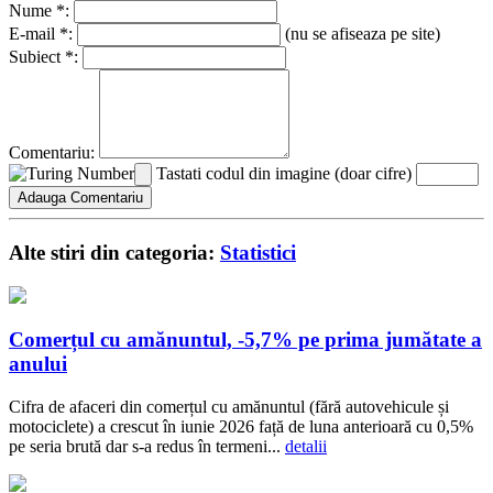
Nume *:
E-mail *:
(nu se afiseaza pe site)
Subiect *:
Comentariu:
Tastati codul din imagine (doar cifre)
Alte stiri din categoria:
Statistici
Comerțul cu amănuntul, -5,7% pe prima jumătate a
anului
Cifra de afaceri din comerțul cu amănuntul (fără autovehicule și
motociclete) a crescut în iunie 2026 față de luna anterioară cu 0,5%
pe seria brută dar s-a redus în termeni...
detalii