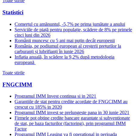
Toate stirile
Statistici
Comerțul cu amănuntul, -5,7% pe prima jumătate a anului
Serviciile de piață pentru populație, scădere de 8% pe primele
cinci luni din 2026
Românii muncesc cu 5 ani mai puțin decât europenii
România, pe podiumul european al creșterii prețurilor la
carburanți și lubrifianți în iunie 2026
Inflația anuală, în scădere la 9,2% după metodologia
europeană
Toate stirile
FNGCIMM
Programul IMM Invest continua si in 2021
Garantiile de stat pentru credite acordate de FNGCIMM au
crescut cu 185% in 2020
Programul IMM invest se prelungeste pana in 30 iunie 2021
Firmele pot obtine credite bancare garantate si subventionate
de stat, pe baza facturilor (factoring), prin programul IMM
Factor
Programul IMM Leasing va fi operational in perioada