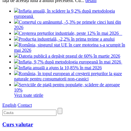
față de aceeași lună a anului precedent. Cu...
detalii
Inflația anuală, în scădere la 9,2% după metodologia
europeană
Comerțul cu amănuntul, -5,3% pe primele cinci luni din
2026
Creșterea prețurilor industriale, peste 12% în mai 2026
Producția industrială, -2,2% în prima treime a anului
România, singurul stat UE în care motorina s-a scumpit în
mai 2026
Datoria publică a depășit pragul de 60% în martie 2026
Inflația, 9,7% după metodologia europeană în mai 2026
Inflația anuală a ajuns la 10,85% în mai 2026
România, în topul european al creșterii prețurilor la gaze
naturale pentru consumatorii non-casnici
Serviciile de piață pentru populație, scădere de aproape
10%
Vezi toate stirile
English
Contact
Curs valutar