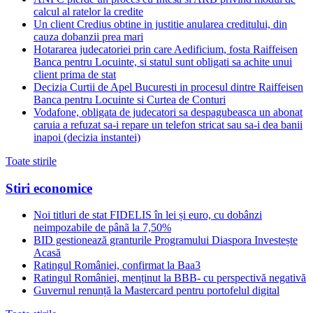
calcul al ratelor la credite
Un client Credius obtine in justitie anularea creditului, din
cauza dobanzii prea mari
Hotararea judecatoriei prin care Aedificium, fosta Raiffeisen
Banca pentru Locuinte, si statul sunt obligati sa achite unui
client prima de stat
Decizia Curtii de Apel Bucuresti in procesul dintre Raiffeisen
Banca pentru Locuinte si Curtea de Conturi
Vodafone, obligata de judecatori sa despagubeasca un abonat
caruia a refuzat sa-i repare un telefon stricat sau sa-i dea banii
inapoi (decizia instantei)
Toate stirile
Stiri economice
Noi titluri de stat FIDELIS în lei și euro, cu dobânzi
neimpozabile de pânã la 7,50%
BID gestionează granturile Programului Diaspora Investește
Acasă
Ratingul României, confirmat la Baa3
Ratingul României, menținut la BBB- cu perspectivă negativă
Guvernul renunță la Mastercard pentru portofelul digital