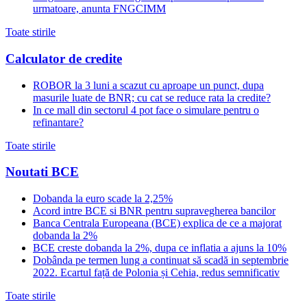
urmatoare, anunta FNGCIMM
Toate stirile
Calculator de credite
ROBOR la 3 luni a scazut cu aproape un punct, dupa
masurile luate de BNR; cu cat se reduce rata la credite?
In ce mall din sectorul 4 pot face o simulare pentru o
refinantare?
Toate stirile
Noutati BCE
Dobanda la euro scade la 2,25%
Acord intre BCE si BNR pentru supravegherea bancilor
Banca Centrala Europeana (BCE) explica de ce a majorat
dobanda la 2%
BCE creste dobanda la 2%, dupa ce inflatia a ajuns la 10%
Dobânda pe termen lung a continuat să scadă in septembrie
2022. Ecartul față de Polonia și Cehia, redus semnificativ
Toate stirile