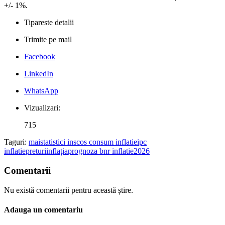
+/- 1%.
Tipareste detalii
Trimite pe mail
Facebook
LinkedIn
WhatsApp
Vizualizari:
715
Taguri:
mai
statistici ins
cos consum inflatie
ipc
inflatie
preturi
inflația
prognoza bnr inflatie
2026
Comentarii
Nu există comentarii pentru această știre.
Adauga un comentariu