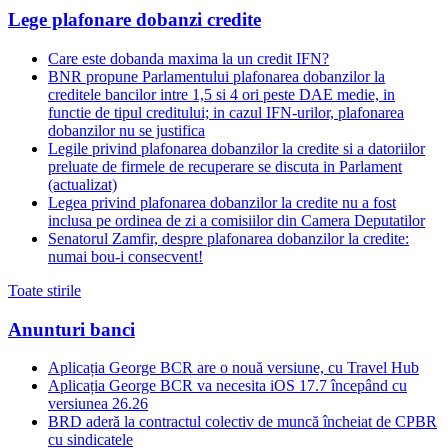
Lege plafonare dobanzi credite
Care este dobanda maxima la un credit IFN?
BNR propune Parlamentului plafonarea dobanzilor la
creditele bancilor intre 1,5 si 4 ori peste DAE medie, in
functie de tipul creditului; in cazul IFN-urilor, plafonarea
dobanzilor nu se justifica
Legile privind plafonarea dobanzilor la credite si a datoriilor
preluate de firmele de recuperare se discuta in Parlament
(actualizat)
Legea privind plafonarea dobanzilor la credite nu a fost
inclusa pe ordinea de zi a comisiilor din Camera Deputatilor
Senatorul Zamfir, despre plafonarea dobanzilor la credite:
numai bou-i consecvent!
Toate stirile
Anunturi banci
Aplicația George BCR are o nouă versiune, cu Travel Hub
Aplicația George BCR va necesita iOS 17.7 începând cu
versiunea 26.26
BRD aderă la contractul colectiv de muncă încheiat de CPBR
cu sindicatele