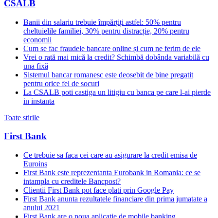
CSALB
Banii din salariu trebuie împărțiți astfel: 50% pentru
cheltuielile familiei, 30% pentru distracție, 20% pentru
economii
Cum se fac fraudele bancare online și cum ne ferim de ele
Vrei o rată mai mică la credit? Schimbă dobânda variabilă cu
una fixă
Sistemul bancar romanesc este deosebit de bine pregatit
pentru orice fel de socuri
La CSALB poti castiga un litigiu cu banca pe care l-ai pierde
in instanta
Toate stirile
First Bank
Ce trebuie sa faca cei care au asigurare la credit emisa de
Euroins
First Bank este reprezentanta Eurobank in Romania: ce se
intampla cu creditele Bancpost?
Clientii First Bank pot face plati prin Google Pay
First Bank anunta rezultatele financiare din prima jumatate a
anului 2021
First Bank are o noua aplicatie de mobile banking