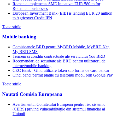
Romania implements SME Initiative: EUR 580 m for
Romanian businesses
European Investment Bank (EIB) is lending EUR 20 million
to Agricover Credit IFN
Toate stirile
Mobile banking
Comisioanele BRD pentru MyBRD Mobile, MyBRD Net,
My BRD SMS
Termeni si conditii contractuale ale serviciului You BRD
Recomandari de securitate ale BRD pentru utilizatorii de
internet/mobile banking
CEC Bank - Ghid utilizare token sub forma de card bancar
Cinci banci permit platile cu telefonul mobil prin Google Pay
Toate stirile
Noutati Comisia Europeana
Avertismentul Comitetului European pentru risc sistemic
(CERS) privind vulnerabilitățile din sistemul financiar al
Uniunii