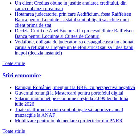
Un client Credius obtine in justitie anularea creditului, din
cauza dobanzii prea mari
Hotararea judecatoriei prin care Aedificium, fosta Raiffeisen
Banca pentru Locuinte, si statul sunt obligati sa achite unui
client prima de stat
Decizia Curtii de Apel Bucuresti in procesul dintre Raiffeisen
Banca pentru Locuinte si Curtea de Conturi
Vodafone, obligata de judecatori sa despagubeasca un abonat
caruia a refuzat sa-i repare un telefon stricat sau sa-i dea banii
inapoi (decizia instantei)
Toate stirile
Stiri economice
Ratingul României, menținut la BBB- cu perspectivă negativă
Guvernul renunță la Mastercard pentru portofelul digital
Salariul minim net pe economie crește la 2.699 lei din luna
iulie 2026
Toate platformele cripto sunt obligate să raporteze anual
tranzacțiile la ANAF
Mobilizare pentru implementarea proiectelor din PNRR
Toate stirile