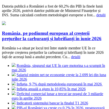
Datoria publică a României a fost de 60,2% din PIB la finele lunii
aprilie 2026, potrivit datelor publicate de Ministerul Finanțelor și
INS. Suma calculată conform metodologiei europene a fost...
detalii
România, pe podiumul european al creșterii
prețurilor la carburanți și lubrifianți în iunie 2026
România s-a situat pe locul trei între statele membre UE în ce
privește creșterea prețurilor la carburanți și lubrifianți în iunie 2026
față de aceeași lună a anului precedent. Cu...
detalii
România, singurul stat UE în care motorina s-a scumpit în
mai 2026
Salariul minim net pe economie crește la 2.699 lei din luna
iulie 2026
Inflația, 9,7% după metodologia europeană în mai 2026
Inflația anuală a ajuns la 10,85% în mai 2026
Deficitul comercial lunar a trecut iar pragul de 3 miliarde
euro în aprilie 2026
Indicatorii sistemului bancar la finalul T1 2026
PIB-ul României va crește cu 0,2% în 2026, prognozează