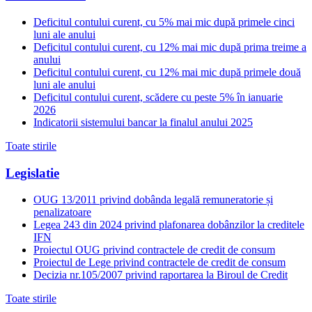
Deficitul contului curent, cu 5% mai mic după primele cinci
luni ale anului
Deficitul contului curent, cu 12% mai mic după prima treime a
anului
Deficitul contului curent, cu 12% mai mic după primele două
luni ale anului
Deficitul contului curent, scădere cu peste 5% în ianuarie
2026
Indicatorii sistemului bancar la finalul anului 2025
Toate stirile
Legislatie
OUG 13/2011 privind dobânda legală remuneratorie și
penalizatoare
Legea 243 din 2024 privind plafonarea dobânzilor la creditele
IFN
Proiectul OUG privind contractele de credit de consum
Proiectul de Lege privind contractele de credit de consum
Decizia nr.105/2007 privind raportarea la Biroul de Credit
Toate stirile