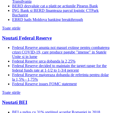
Transilvania
BERD dezvaluie cat a platit pe actiunile Piraeus Bank
ING Bank si BERD finanteaza parcul logistic CTPark
Bucharest
EBRD hails Moldova banking breakthrough
Toate stirile
Noutati Federal Reserve
Federal Reserve anunta noi masuri extinse pentru combaterea
crizei COVID-19, care produce pagube "imense" in Statele
Unite si in lume
Federal Reserve urca dobanda la 2,25%
Federal Reserve decided to maintain the target range for the
federal funds rate at 1-1/2 to 1-3/4 percent
Federal Reserve majoreaza dobanda de referinta pentru dolar
la 1,5% - 1,75%
Federal Reserve issues FOMC statement
Toate stirile
Noutati BEI
BEI a redus cu 31% sprijinul acordat Romaniei in 2018