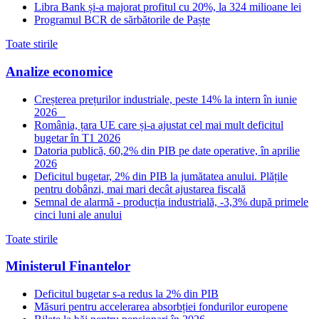
Libra Bank și-a majorat profitul cu 20%, la 324 milioane lei
Programul BCR de sărbătorile de Paște
Toate stirile
Analize economice
Creșterea prețurilor industriale, peste 14% la intern în iunie
2026
România, țara UE care și-a ajustat cel mai mult deficitul
bugetar în T1 2026
Datoria publică, 60,2% din PIB pe date operative, în aprilie
2026
Deficitul bugetar, 2% din PIB la jumătatea anului. Plățile
pentru dobânzi, mai mari decât ajustarea fiscală
Semnal de alarmă - producția industrială, -3,3% după primele
cinci luni ale anului
Toate stirile
Ministerul Finantelor
Deficitul bugetar s-a redus la 2% din PIB
Măsuri pentru accelerarea absorbției fondurilor europene