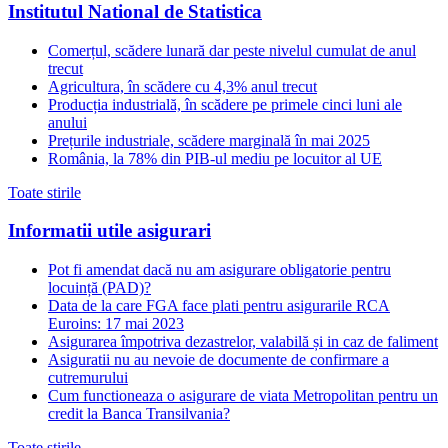
Institutul National de Statistica
Comerțul, scădere lunară dar peste nivelul cumulat de anul
trecut
Agricultura, în scădere cu 4,3% anul trecut
Producția industrială, în scădere pe primele cinci luni ale
anului
Prețurile industriale, scădere marginală în mai 2025
România, la 78% din PIB-ul mediu pe locuitor al UE
Toate stirile
Informatii utile asigurari
Pot fi amendat dacă nu am asigurare obligatorie pentru
locuință (PAD)?
Data de la care FGA face plati pentru asigurarile RCA
Euroins: 17 mai 2023
Asigurarea împotriva dezastrelor, valabilă și in caz de faliment
Asiguratii nu au nevoie de documente de confirmare a
cutremurului
Cum functioneaza o asigurare de viata Metropolitan pentru un
credit la Banca Transilvania?
Toate stirile