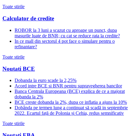
Toate stirile
Calculator de credite
ROBOR la 3 luni a scazut cu aproape un punct, dupa
masurile luate de BNR; cu cat se reduce rata la credite?
In ce mall din sectorul 4 pot face o simulare pentru o
refinantare?
Toate stirile
Noutati BCE
Dobanda la euro scade la 2,25%
Acord intre BCE si BNR pentru supravegherea bancilor
Banca Centrala Europeana (BCE) explica de ce a majorat
dobanda la 2%
BCE creste dobanda la 2%, dupa ce inflatia a ajuns la 10%
Dobânda pe termen lung a continuat să scadă in septembrie
2022. Ecartul față de Polonia și Cehia, redus semnificativ
Toate stirile
Noutati EBA