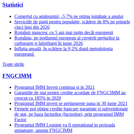
Statistici
Comerțul cu amănuntul, -5,7% pe prima jumătate a anului
Serviciile de piață pentru populație, scădere de 8% pe primele
cinci luni din 2026
Românii muncesc cu 5 ani mai puțin decât europenii
România, pe podiumul european al creșterii prețurilor la
carburanți și lubrifianți în iunie 2026
Inflația anuală, în scădere la 9,2% după metodologia
europeană
Toate stirile
FNGCIMM
Programul IMM Invest continua si in 2021
Garantiile de stat pentru credite acordate de FNGCIMM au
crescut cu 185% in 2020
Programul IMM invest se prelungeste pana in 30 iunie 2021
Firmele pot obtine credite bancare garantate si subventionate
de stat, pe baza facturilor (factoring), prin programul IMM
Factor
Programul IMM Leasing va fi operational in perioada
urmatoare, anunta FNGCIMM