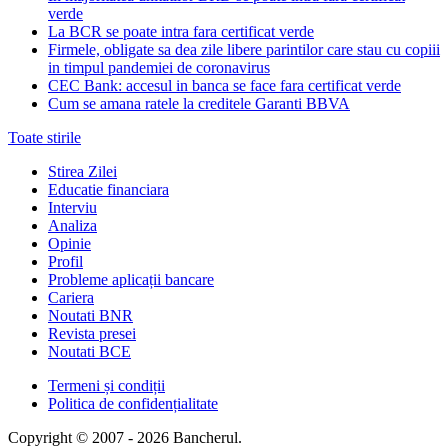
verde
La BCR se poate intra fara certificat verde
Firmele, obligate sa dea zile libere parintilor care stau cu copiii
in timpul pandemiei de coronavirus
CEC Bank: accesul in banca se face fara certificat verde
Cum se amana ratele la creditele Garanti BBVA
Toate stirile
Stirea Zilei
Educatie financiara
Interviu
Analiza
Opinie
Profil
Probleme aplicații bancare
Cariera
Noutati BNR
Revista presei
Noutati BCE
Termeni și condiții
Politica de confidențialitate
Copyright © 2007 - 2026 Bancherul.