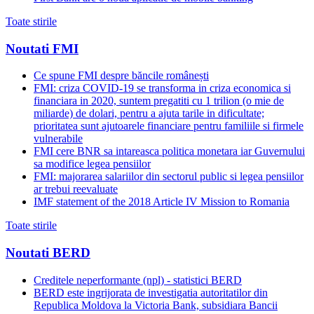
Toate stirile
Noutati FMI
Ce spune FMI despre băncile românești
FMI: criza COVID-19 se transforma in criza economica si
financiara in 2020, suntem pregatiti cu 1 trilion (o mie de
miliarde) de dolari, pentru a ajuta tarile in dificultate;
prioritatea sunt ajutoarele financiare pentru familiile si firmele
vulnerabile
FMI cere BNR sa intareasca politica monetara iar Guvernului
sa modifice legea pensiilor
FMI: majorarea salariilor din sectorul public si legea pensiilor
ar trebui reevaluate
IMF statement of the 2018 Article IV Mission to Romania
Toate stirile
Noutati BERD
Creditele neperformante (npl) - statistici BERD
BERD este ingrijorata de investigatia autoritatilor din
Republica Moldova la Victoria Bank, subsidiara Bancii