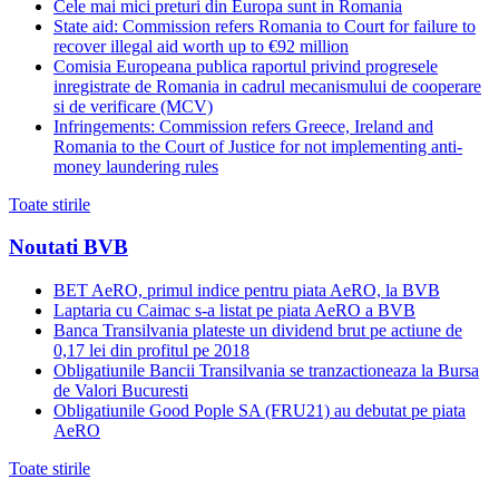
Cele mai mici preturi din Europa sunt in Romania
State aid: Commission refers Romania to Court for failure to
recover illegal aid worth up to €92 million
Comisia Europeana publica raportul privind progresele
inregistrate de Romania in cadrul mecanismului de cooperare
si de verificare (MCV)
Infringements: Commission refers Greece, Ireland and
Romania to the Court of Justice for not implementing anti-
money laundering rules
Toate stirile
Noutati BVB
BET AeRO, primul indice pentru piata AeRO, la BVB
Laptaria cu Caimac s-a listat pe piata AeRO a BVB
Banca Transilvania plateste un dividend brut pe actiune de
0,17 lei din profitul pe 2018
Obligatiunile Bancii Transilvania se tranzactioneaza la Bursa
de Valori Bucuresti
Obligatiunile Good Pople SA (FRU21) au debutat pe piata
AeRO
Toate stirile