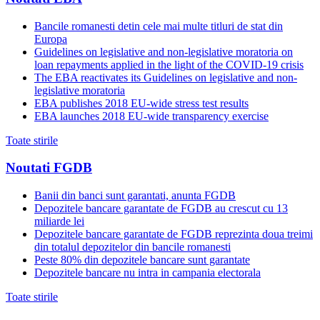
Bancile romanesti detin cele mai multe titluri de stat din
Europa
Guidelines on legislative and non-legislative moratoria on
loan repayments applied in the light of the COVID-19 crisis
The EBA reactivates its Guidelines on legislative and non-
legislative moratoria
EBA publishes 2018 EU-wide stress test results
EBA launches 2018 EU-wide transparency exercise
Toate stirile
Noutati FGDB
Banii din banci sunt garantati, anunta FGDB
Depozitele bancare garantate de FGDB au crescut cu 13
miliarde lei
Depozitele bancare garantate de FGDB reprezinta doua treimi
din totalul depozitelor din bancile romanesti
Peste 80% din depozitele bancare sunt garantate
Depozitele bancare nu intra in campania electorala
Toate stirile