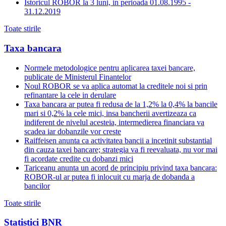
Istoricul ROBOR la 3 luni, in perioada 01.08.1995 -
31.12.2019
Toate stirile
Taxa bancara
Normele metodologice pentru aplicarea taxei bancare,
publicate de Ministerul Finantelor
Noul ROBOR se va aplica automat la creditele noi si prin
refinantare la cele in derulare
Taxa bancara ar putea fi redusa de la 1,2% la 0,4% la bancile
mari si 0,2% la cele mici, insa bancherii avertizeaza ca
indiferent de nivelul acesteia, intermedierea financiara va
scadea iar dobanzile vor creste
Raiffeisen anunta ca activitatea bancii a incetinit substantial
din cauza taxei bancare; strategia va fi reevaluata, nu vor mai
fi acordate credite cu dobanzi mici
Tariceanu anunta un acord de principiu privind taxa bancara:
ROBOR-ul ar putea fi inlocuit cu marja de dobanda a
bancilor
Toate stirile
Statistici BNR