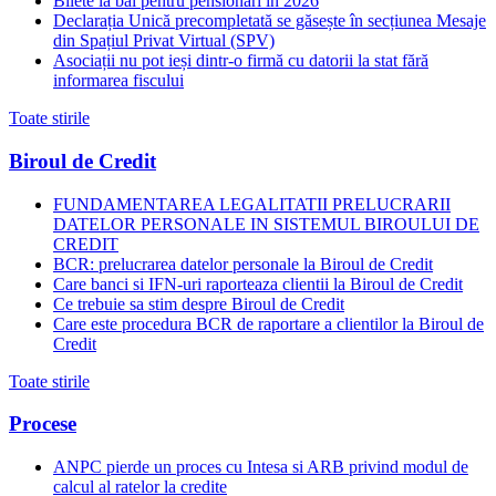
Bilete la băi pentru pensionari în 2026
Declarația Unică precompletată se găsește în secțiunea Mesaje
din Spațiul Privat Virtual (SPV)
Asociații nu pot ieși dintr-o firmă cu datorii la stat fără
informarea fiscului
Toate stirile
Biroul de Credit
FUNDAMENTAREA LEGALITATII PRELUCRARII
DATELOR PERSONALE IN SISTEMUL BIROULUI DE
CREDIT
BCR: prelucrarea datelor personale la Biroul de Credit
Care banci si IFN-uri raporteaza clientii la Biroul de Credit
Ce trebuie sa stim despre Biroul de Credit
Care este procedura BCR de raportare a clientilor la Biroul de
Credit
Toate stirile
Procese
ANPC pierde un proces cu Intesa si ARB privind modul de
calcul al ratelor la credite