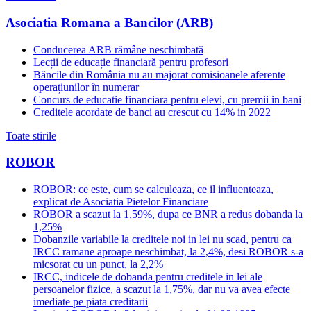
Asociatia Romana a Bancilor (ARB)
Conducerea ARB rămâne neschimbată
Lecții de educație financiară pentru profesori
Băncile din România nu au majorat comisioanele aferente
operațiunilor în numerar
Concurs de educatie financiara pentru elevi, cu premii in bani
Creditele acordate de banci au crescut cu 14% in 2022
Toate stirile
ROBOR
ROBOR: ce este, cum se calculeaza, ce il influenteaza,
explicat de Asociatia Pietelor Financiare
ROBOR a scazut la 1,59%, dupa ce BNR a redus dobanda la
1,25%
Dobanzile variabile la creditele noi in lei nu scad, pentru ca
IRCC ramane aproape neschimbat, la 2,4%, desi ROBOR s-a
micsorat cu un punct, la 2,2%
IRCC, indicele de dobanda pentru creditele in lei ale
persoanelor fizice, a scazut la 1,75%, dar nu va avea efecte
imediate pe piata creditarii