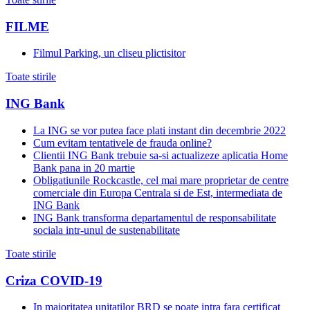
FILME
Filmul Parking, un cliseu plictisitor
Toate stirile
ING Bank
La ING se vor putea face plati instant din decembrie 2022
Cum evitam tentativele de frauda online?
Clientii ING Bank trebuie sa-si actualizeze aplicatia Home
Bank pana in 20 martie
Obligatiunile Rockcastle, cel mai mare proprietar de centre
comerciale din Europa Centrala si de Est, intermediata de
ING Bank
ING Bank transforma departamentul de responsabilitate
sociala intr-unul de sustenabilitate
Toate stirile
Criza COVID-19
In majoritatea unitatilor BRD se poate intra fara certificat