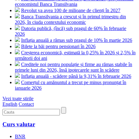
economistul Banca Transilvania
Revolut va avea 100 de milioane de clienți în 2027
Banca Transilvania a crescut și în primul trimestru din
2026, în ciuda contextului economic
Datoria publică, (încă) sub pragul de 60% în februarie
2026
Inflația anuală a rămas sub pragul de 10% în martie 2026
Bilete la băi pentru pensionari în 2026
Creșterea economică, estimată la 0,25% în 2026 și 2,5% în
următorii doi ani
Creditele noi pentru populație și firme au rămas stabile în
primele luni din 2026, însă ipotecarele sunt în scădere
Inflația anuală - scădere până la 9,31% în februarie 2026
Comerțul cu amănuntul a trecut pe minus pronunțat în
ianuarie 2026
Vezi toate stirile
English
Contact
Curs valutar
BNR