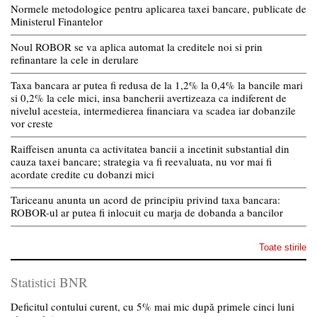
Normele metodologice pentru aplicarea taxei bancare, publicate de
Ministerul Finantelor
Noul ROBOR se va aplica automat la creditele noi si prin
refinantare la cele in derulare
Taxa bancara ar putea fi redusa de la 1,2% la 0,4% la bancile mari
si 0,2% la cele mici, insa bancherii avertizeaza ca indiferent de
nivelul acesteia, intermedierea financiara va scadea iar dobanzile
vor creste
Raiffeisen anunta ca activitatea bancii a incetinit substantial din
cauza taxei bancare; strategia va fi reevaluata, nu vor mai fi
acordate credite cu dobanzi mici
Tariceanu anunta un acord de principiu privind taxa bancara:
ROBOR-ul ar putea fi inlocuit cu marja de dobanda a bancilor
Toate stirile
Statistici BNR
Deficitul contului curent, cu 5% mai mic după primele cinci luni