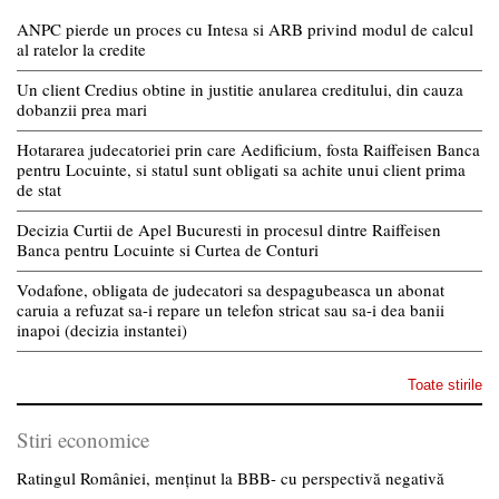
ANPC pierde un proces cu Intesa si ARB privind modul de calcul
al ratelor la credite
Un client Credius obtine in justitie anularea creditului, din cauza
dobanzii prea mari
Hotararea judecatoriei prin care Aedificium, fosta Raiffeisen Banca
pentru Locuinte, si statul sunt obligati sa achite unui client prima
de stat
Decizia Curtii de Apel Bucuresti in procesul dintre Raiffeisen
Banca pentru Locuinte si Curtea de Conturi
Vodafone, obligata de judecatori sa despagubeasca un abonat
caruia a refuzat sa-i repare un telefon stricat sau sa-i dea banii
inapoi (decizia instantei)
Toate stirile
Stiri economice
Ratingul României, menținut la BBB- cu perspectivă negativă