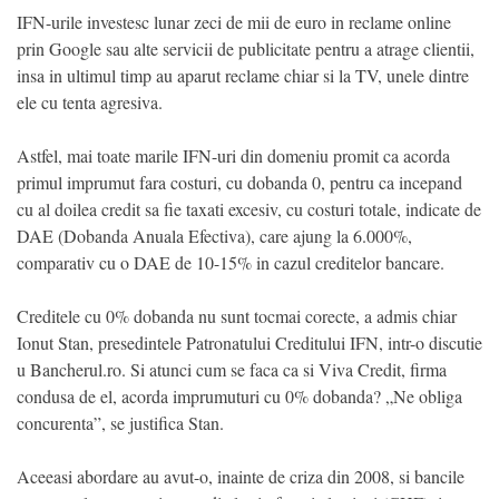
IFN-urile investesc lunar zeci de mii de euro in reclame online
prin Google sau alte servicii de publicitate pentru a atrage clientii,
insa in ultimul timp au aparut reclame chiar si la TV, unele dintre
ele cu tenta agresiva.
Astfel, mai toate marile IFN-uri din domeniu promit ca acorda
primul imprumut fara costuri, cu dobanda 0, pentru ca incepand
cu al doilea credit sa fie taxati excesiv, cu costuri totale, indicate de
DAE (Dobanda Anuala Efectiva), care ajung la 6.000%,
comparativ cu o DAE de 10-15% in cazul creditelor bancare.
Creditele cu 0% dobanda nu sunt tocmai corecte, a admis chiar
Ionut Stan, presedintele Patronatului Creditului IFN, intr-o discutie
u Bancherul.ro. Si atunci cum se faca ca si Viva Credit, firma
condusa de el, acorda imprumuturi cu 0% dobanda? „Ne obliga
concurenta”, se justifica Stan.
Aceeasi abordare au avut-o, inainte de criza din 2008, si bancile