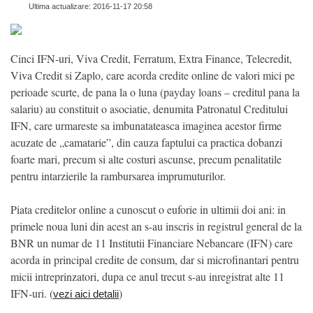
Ultima actualizare: 2016-11-17 20:58
Cinci IFN-uri, Viva Credit, Ferratum, Extra Finance, Telecredit,
Viva Credit si Zaplo, care acorda credite online de valori mici pe
perioade scurte, de pana la o luna (payday loans – creditul pana la
salariu) au constituit o asociatie, denumita Patronatul Creditului
IFN, care urmareste sa imbunatateasca imaginea acestor firme
acuzate de „camatarie”, din cauza faptului ca practica dobanzi
foarte mari, precum si alte costuri ascunse, precum penalitatile
pentru intarzierile la rambursarea imprumuturilor.
Piata creditelor online a cunoscut o euforie in ultimii doi ani: in
primele noua luni din acest an s-au inscris in registrul general de la
BNR un numar de 11 Institutii Financiare Nebancare (IFN) care
acorda in principal credite de consum, dar si microfinantari pentru
micii intreprinzatori, dupa ce anul trecut s-au inregistrat alte 11
IFN-uri. (
)
vezi aici detalii