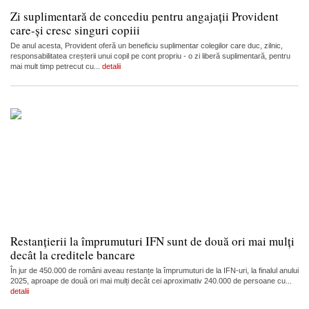
Zi suplimentară de concediu pentru angajații Provident
care-și cresc singuri copiii
De anul acesta, Provident oferă un beneficiu suplimentar colegilor care duc, zilnic,
responsabilitatea creșterii unui copil pe cont propriu - o zi liberă suplimentară, pentru
mai mult timp petrecut cu...
detalii
Restanțierii la împrumuturi IFN sunt de două ori mai mulți
decât la creditele bancare
În jur de 450.000 de români aveau restanțe la împrumuturi de la IFN-uri, la finalul anului
2025, aproape de două ori mai mulți decât cei aproximativ 240.000 de persoane cu...
detalii