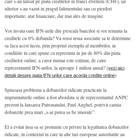
care s-au lansat pe piata creditelor in franci elvetieni (CHF), iar
ulterior s-au vazut in pragul falimentului sau cu pierderi
importante, atat financiare, dar mai ales de imagine.
Vor invata oare IFN-urile din greseala bancilor si vor renunta la
creditele cu 0% dobanda? Va reusi noua asociatie sa le determine
sa faca acest lucru, prin propriul exemplu al membrilor, in
conditiile in care spune ca reprezinta in jur de 80% din piata
creditelor online, a caror numar este estimat, de catre
reprezentantii IFN-urilor, la aproape 1 milion anual? (
vezi aici
)
detalii despre piata IFN-urilor care acorda credite online
Spinoasa problema a dobanzilor ridicate practicate la
imprumuturile online a fost abordata si de reprezentantul ANPC
prezent la lansarea Patronatului, Paul Anghel, potrivit caruia
dobanzile prea mari „s-ar putea sa fie imorale”.
El a evitat insa sa se pronunte cu privire la legalitatea dobanzilor
ridicate, in contextul in care in alte tari europene autoritatile au