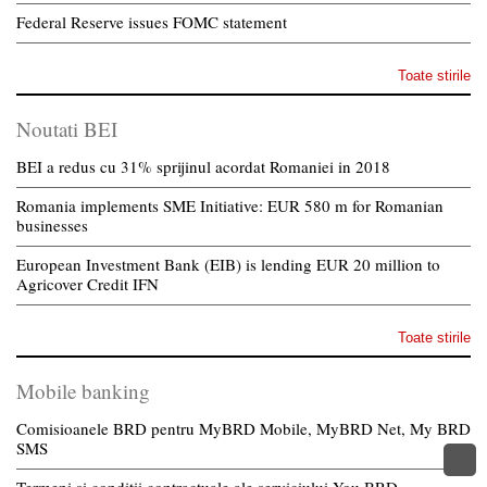
Federal Reserve issues FOMC statement
Toate stirile
Noutati BEI
BEI a redus cu 31% sprijinul acordat Romaniei in 2018
Romania implements SME Initiative: EUR 580 m for Romanian
businesses
European Investment Bank (EIB) is lending EUR 20 million to
Agricover Credit IFN
Toate stirile
Mobile banking
Comisioanele BRD pentru MyBRD Mobile, MyBRD Net, My BRD
SMS
Termeni si conditii contractuale ale serviciului You BRD