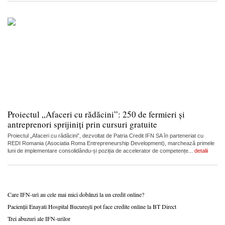
Proiectul „Afaceri cu rădăcini”: 250 de fermieri și
antreprenori sprijiniți prin cursuri gratuite
Proiectul „Afaceri cu rădăcini”, dezvoltat de Patria Credit IFN SA în parteneriat cu
REDI Romania (Asociatia Roma Entrepreneurship Development), marchează primele
luni de implementare consolidându-și poziția de accelerator de competențe...
detalii
Care IFN-uri au cele mai mici dobânzi la un credit online?
Pacienții Enayati Hospital București pot face credite online la BT Direct
Trei abuzuri ale IFN-urilor