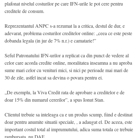
plafonat nivelul costurilor pe care IFN-urile le pot cere pentru
creditele de consum.
Reprezentantul ANPC s-a rezumat la a critica, destul de dur, e
adevarat, problema costurilor creditelor online: „ceea ce este peste
dobanda legala (in jur de 7% n.r.) e camatarie!”
Seful Patronatului IFN-urilor a replicat ca din punct de vedere al
celor care acorda credite online, moralitatea inseamna a nu aproba
sume mari celor cu venituri mici, si nici pe perioade mai mari de
30 de zile, astfel incat sa devina o povara pentru ei.
„De exemplu, la Viva Credit rata de aprobare a creditelor e de
doar 15% din numarul cererilor”, a spus Ionut Stan.
Clientul trebuie sa inteleaga ca e un produs scump, fiind e destinat
doar pentru anumite situatii speciale, , a adaugat el. De aceea, este
important costul total al imprumutului, adica suma totala ce trebuie
rambursata, nu DAE.