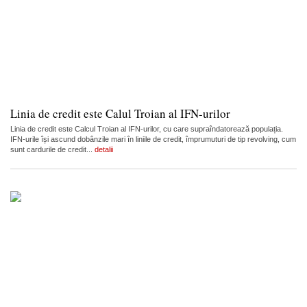
Linia de credit este Calul Troian al IFN-urilor
Linia de credit este Calcul Troian al IFN-urilor, cu care supraîndatorează populația.
IFN-urile își ascund dobânzile mari în liniile de credit, împrumuturi de tip revolving, cum
sunt cardurile de credit...
detalii