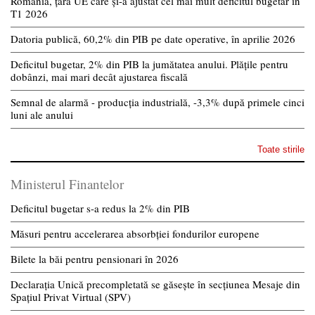
România, țara UE care și-a ajustat cel mai mult deficitul bugetar în
T1 2026
Datoria publică, 60,2% din PIB pe date operative, în aprilie 2026
Deficitul bugetar, 2% din PIB la jumătatea anului. Plățile pentru
dobânzi, mai mari decât ajustarea fiscală
Semnal de alarmă - producția industrială, -3,3% după primele cinci
luni ale anului
Toate stirile
Ministerul Finantelor
Deficitul bugetar s-a redus la 2% din PIB
Măsuri pentru accelerarea absorbției fondurilor europene
Bilete la băi pentru pensionari în 2026
Declarația Unică precompletată se găsește în secțiunea Mesaje din
Spațiul Privat Virtual (SPV)