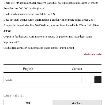
Unele IFN-uri aplică dobânzi excesive la credite, peste plafoanele din Legea 243/2024
Provident are 200.000 de clienți activi
Credit medical cu acte false, acordat de un IFN
Dacă am plătit dublul sumei împrumutate la cardul Axi, se poate aplica Legea 243?
Am pierdut la pariuri online 30.000 de lei, apoi am făcut 9 credite la IFN-uri, să plătesc
datoria
Ce pot să fac dacă Axi Card îmi cere să plătesc de patru ori mai mult decât suma
împrumutată?
Credite fără comision de acordare la Patria Bank și Patria Credit
Vezi toate stirile
English
Contact
Curs valutar
BNR
Alte Banci