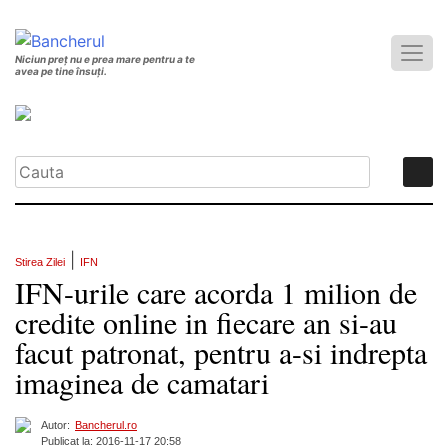
Niciun preț nu e prea mare pentru a te
avea pe tine însuți.
|
Stirea Zilei
IFN
IFN-urile care acorda 1 milion de
credite online in fiecare an si-au
facut patronat, pentru a-si indrepta
imaginea de camatari
Autor:
Bancherul.ro
Publicat la: 2016-11-17 20:58