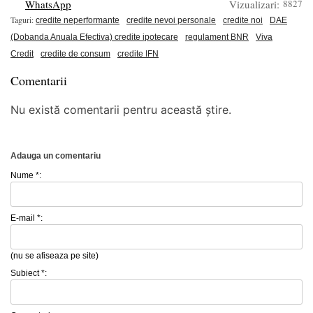
WhatsApp
Vizualizari:
8827
Taguri:
credite neperformante
credite nevoi personale
credite noi
DAE
(Dobanda Anuala Efectiva) credite ipotecare
regulament BNR
Viva
Credit
credite de consum
credite IFN
Comentarii
Nu există comentarii pentru această știre.
Adauga un comentariu
Nume *:
E-mail *:
(nu se afiseaza pe site)
Subiect *: