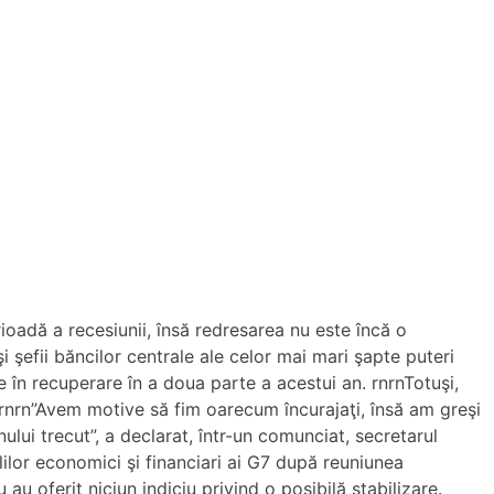
ioadă a recesiunii, însă redresarea nu este încă o
i şefii băncilor centrale ale celor mai mari şapte puteri
 în recuperare în a doua parte a acestui an. rnrnTotuşi,
e.rnrn”Avem motive să fim oarecum încurajaţi, însă am greşi
i trecut”, a declarat, într-un comunciat, secretarul
lilor economici şi financiari ai G7 după reuniunea
au oferit niciun indiciu privind o posibilă stabilizare.