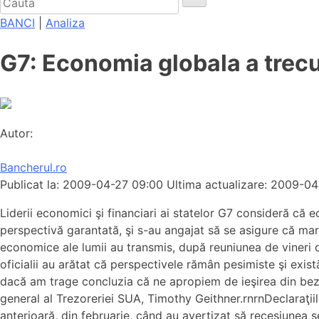
BANCI
|
Analiza
G7: Economia globala a trecu
Autor:
Bancherul.ro
Publicat la: 2009-04-27 09:00
Ultima actualizare: 2009-0
Liderii economici şi financiari ai statelor G7 consideră că 
perspectivă garantată, şi s-au angajat să se asigure că maril
economice ale lumii au transmis, după reuniunea de vineri d
oficialii au arătat că perspectivele rămân pesimiste şi exis
dacă am trage concluzia că ne apropiem de ieşirea din bezn
general al Trezoreriei SUA, Timothy Geithner.rnrnDeclaraţiil
anterioară, din februarie, când au avertizat să recesiunea se