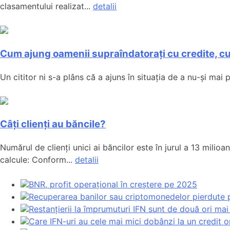
clasamentului realizat...
detalii
Cum ajung oamenii supraîndatorați cu credite, cu
Un cititor ni s-a plâns că a ajuns în situația de a nu-și mai
Câți clienți au băncile?
Numărul de clienți unici ai băncilor este în jurul a 13 mil
calcule: Conform...
detalii
BNR, profit operațional în creștere pe 2025
Recuperarea banilor sau criptomonedelor pierdute p
Restanțierii la împrumuturi IFN sunt de două ori mai
Care IFN-uri au cele mai mici dobânzi la un credit o