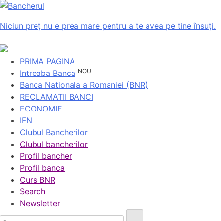
Niciun preț nu e prea mare pentru a te avea pe tine însuți.
PRIMA PAGINA
NOU
Intreaba Banca
Banca Nationala a Romaniei (BNR)
RECLAMATII BANCI
ECONOMIE
IFN
Clubul Bancherilor
Clubul bancherilor
Profil bancher
Profil banca
Curs BNR
Search
Newsletter