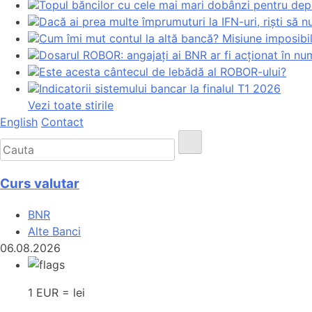
Topul băncilor cu cele mai mari dobânzi pentru depoz
Dacă ai prea multe împrumuturi la IFN-uri, riști să n
Cum îmi mut contul la altă bancă? Misiune imposibil
Dosarul ROBOR: angajați ai BNR ar fi acționat în n
Este acesta cântecul de lebădă al ROBOR-ului?
Indicatorii sistemului bancar la finalul T1 2026
Vezi toate stirile
English
Contact
Curs valutar
BNR
Alte Banci
06.08.2026
1 EUR = lei