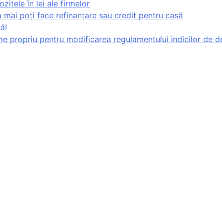
itele în lei ale firmelor
u mai poți face refinanțare sau credit pentru casă
ă!
ume propriu pentru modificarea regulamentului indicilor de 