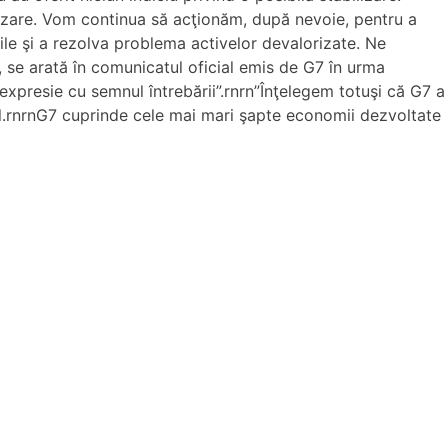
lizare. Vom continua să acţionăm, după nevoie, pentru a
miile şi a rezolva problema activelor devalorizate. Ne
, se arată în comunicatul oficial emis de G7 în urma
 expresie cu semnul întrebării”.rnrn”Înţelegem totuşi că G7 a
el.rnrnG7 cuprinde cele mai mari şapte economii dezvoltate