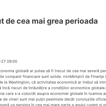
t de cea mai grea perioada
4-27 09:00
economia globală ar putea să fi trecut de cea mai severă per
e companii financiare sunt solide. rnrnMiniştrii de Finanţe ş
e la Washington, că activitatea economică ar trebui să intre
tă încă riscuri de înrăutăţire a condiţiilor economice global
a care s-a coborât asupra economiei globale în toamna anulu
e de vineri sunt mai puţin pesimiste decât concluziile oficia
veră va persista în cea mai mare parte a anului curent şi nu 