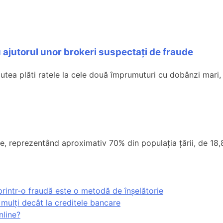
 ajutorul unor brokeri suspectați de fraude
 putea plăti ratele la cele două împrumuturi cu dobânzi mari,
ioane, reprezentând aproximativ 70% din populația țării, de 
rintr-o fraudă este o metodă de înșelătorie
 mulți decât la creditele bancare
nline?