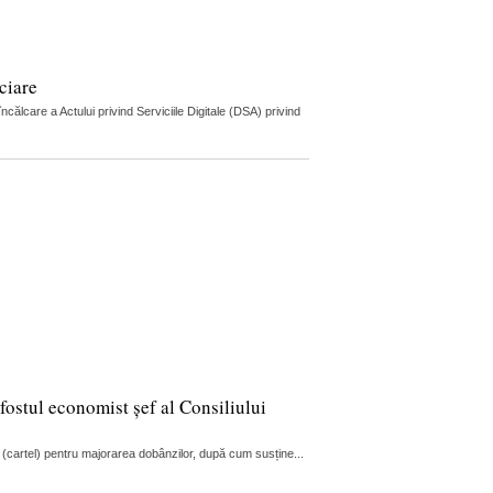
ciare
lcare a Actului privind Serviciile Digitale (DSA) privind
fostul economist șef al Consiliului
 (cartel) pentru majorarea dobânzilor, după cum susține...