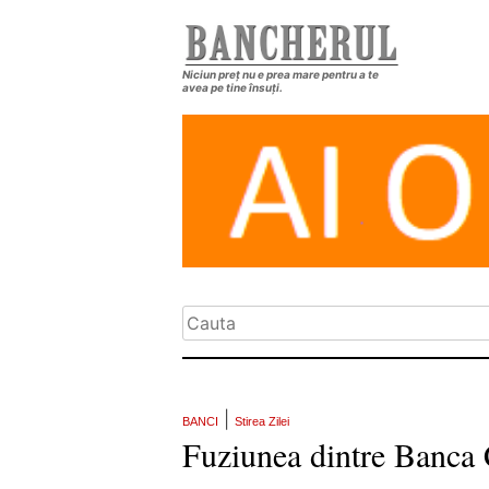
Niciun preț nu e prea mare pentru a te
avea pe tine însuți.
|
BANCI
Stirea Zilei
Fuziunea dintre Banca Ca