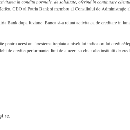
vitatea în condiții normale, de soliditate, oferind în continuare clienț
erfea, CEO al Patria Bank și membru al Consiliului de Administrație al
ria Bank dupa fuziune. Banca si-a reluat activitatea de creditare in lun
te pentru acest an “cresterea treptata a nivelului indicatorului credite/de
lii de credite performante, linii de afaceri su chiar alte institutii de credi
tire.