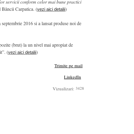
ilor servicii conform celor mai bune practici
 Băncii Carpatica. (
)
vezi aici detalii
a septembrie 2016 si a lansat produse noi de
pozite (brut) la un nivel mai apropiat de
t”. (
)
vezi aici detalii
Trimite pe mail
LinkedIn
Vizualizari:
3428