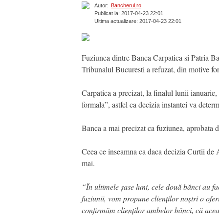
Autor:
Bancherul.ro
Publicat la: 2017-04-23 22:01
Ultima actualizare: 2017-04-23 22:01
Fuziunea dintre Banca Carpatica si Patria Ban
Tribunalul Bucuresti a refuzat, din motive fo
Carpatica a precizat, la finalul lunii ianuari
formala”, astfel ca decizia instantei va deter
Banca a mai precizat ca fuziunea, aprobata de
Ceea ce inseamna ca daca decizia Curtii de Ap
mai.
“În ultimele șase luni, cele două bănci au fa
fuziunii, vom propune clienților noștri o ofe
confirmăm clienților ambelor bănci, că aceas