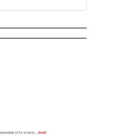
amendate și li s-a cerut...
detalii