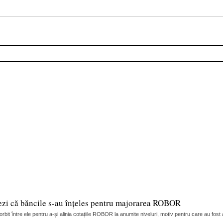
ezi că băncile s-au înțeles pentru majorarea ROBOR
it între ele pentru a-și alinia cotațiile ROBOR la anumite niveluri, motiv pentru care au fost 