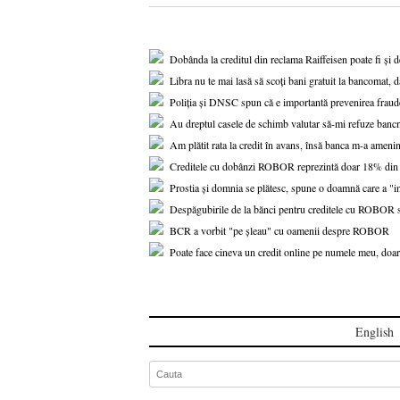
Dobânda la creditul din reclama Raiffeisen poate fi și 
Libra nu te mai lasă să scoți bani gratuit la bancomat, d
Poliția și DNSC spun că e importantă prevenirea fraude
Au dreptul casele de schimb valutar să-mi refuze banc
Am plătit rata la credit în avans, însă banca m-a amenin
Creditele cu dobânzi ROBOR reprezintă doar 18% din to
Prostia și domnia se plătesc, spune o doamnă care a "i
Despăgubirile de la bănci pentru creditele cu ROBOR s-a
BCR a vorbit "pe șleau" cu oamenii despre ROBOR
Poate face cineva un credit online pe numele meu, doar
English