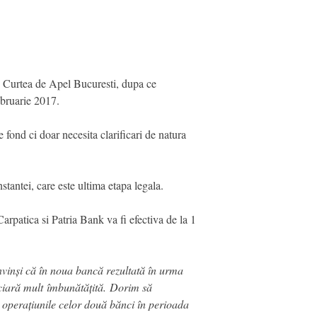
 de Curtea de Apel Bucuresti, dupa ce
ebruarie 2017.
 fond ci doar necesita clarificari de natura
tantei, care este ultima etapa legala.
rpatica si Patria Bank va fi efectiva de la 1
onvinși că în noua bancă rezultată în urma
anciară mult îmbunătățită. Dorim să
a operațiunile celor două bănci în perioada