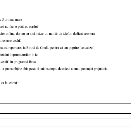
de 5 ori mai mare
acă nu faci o plată cu cardul
lor online, dar nu au nici măcar un număr de telefon dedicat acestora
note euro vechi?
țat cu raportarea la Biroul de Credit, pentru că am poprire (actualizat)
talul împrumuturilor în lei
nvestit" în programul Brua
r putea obține abia peste 5 ani; exemplu de calcul al unui potențial prejudiciu
 cu buletinul?