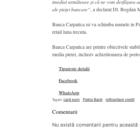
imediat următoare și că ne vom desfășura acti
ale pieței bancare“
, a declarat Dl. Bogdan M
Banca Carpatica isi va schimba numele in Pat
retail luna trecuta.
Banca Carpatica are printre obiectivele stabili
media pietei, inclusiv achizitionarea de portofo
Tipareste detalii
Facebook
WhatsApp
Taguri:
card euro
Patria Bank
refinantare credit
Comentarii
Nu există comentarii pentru această ș