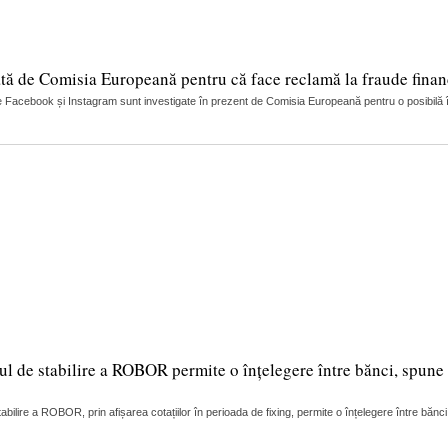
tă de Comisia Europeană pentru că face reclamă la fraude finan
 Facebook și Instagram sunt investigate în prezent de Comisia Europeană pentru o posibilă încă
ul de stabilire a ROBOR permite o înțelegere între bănci, spune 
lire a ROBOR, prin afișarea cotațiilor în perioada de fixing, permite o înțelegere între bănci