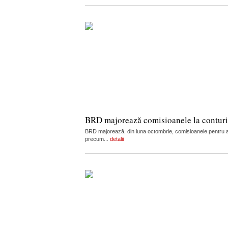
BRD majorează comisioanele la conturi, c
BRD majorează, din luna octombrie, comisioanele pentru admi
precum...
detalii