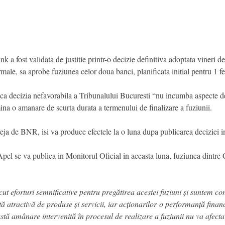
k a fost validata de justitie printr-o decizie definitiva adoptata vineri
rmale, sa aprobe fuziunea celor doua banci, planificata initial pentru 1 f
e, ca decizia nefavorabila a Tribunalului Bucuresti “nu incumba aspecte de
mina o amanare de scurta durata a termenului de finalizare a fuziunii.
ja de BNR, isi va produce efectele la o luna dupa publicarea deciziei ins
el se va publica in Monitorul Oficial in aceasta luna, fuziunea dintre Ca
cut eforturi semnificative pentru pregătirea acestei fuziuni și suntem c
rtă atractivă de produse și servicii, iar acționarilor o performanță fin
tă amânare intervenită în procesul de realizare a fuziunii nu va afect