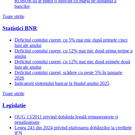
ROBOR-ul ar putea fi inlocuit cu marja de dobanda a
bancilor
Toate stirile
Statistici BNR
Deficitul contului curent, cu 5% mai mic după primele cinci
luni ale anului
Deficitul contului curent, cu 12% mai mic după prima treime a
anului
Deficitul contului curent, cu 12% mai mic după primele două
luni ale anului
Deficitul contului curent, scădere cu peste 5% în ianuarie
2026
Indicatorii sistemului bancar la finalul anului 2025
Toate stirile
Legislatie
OUG 13/2011 privind dobânda legală remuneratorie și
penalizatoare
Legea 243 din 2024 privind plafonarea dobânzilor la creditele
IFN