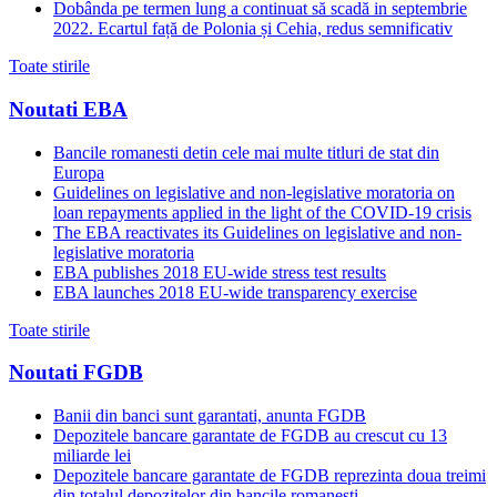
Dobânda pe termen lung a continuat să scadă in septembrie
2022. Ecartul față de Polonia și Cehia, redus semnificativ
Toate stirile
Noutati EBA
Bancile romanesti detin cele mai multe titluri de stat din
Europa
Guidelines on legislative and non-legislative moratoria on
loan repayments applied in the light of the COVID-19 crisis
The EBA reactivates its Guidelines on legislative and non-
legislative moratoria
EBA publishes 2018 EU-wide stress test results
EBA launches 2018 EU-wide transparency exercise
Toate stirile
Noutati FGDB
Banii din banci sunt garantati, anunta FGDB
Depozitele bancare garantate de FGDB au crescut cu 13
miliarde lei
Depozitele bancare garantate de FGDB reprezinta doua treimi
din totalul depozitelor din bancile romanesti