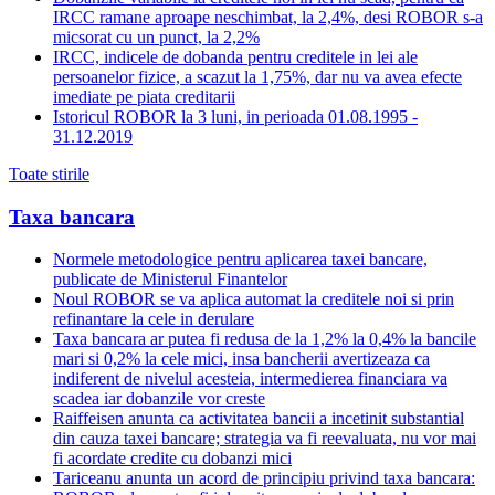
IRCC ramane aproape neschimbat, la 2,4%, desi ROBOR s-a
micsorat cu un punct, la 2,2%
IRCC, indicele de dobanda pentru creditele in lei ale
persoanelor fizice, a scazut la 1,75%, dar nu va avea efecte
imediate pe piata creditarii
Istoricul ROBOR la 3 luni, in perioada 01.08.1995 -
31.12.2019
Toate stirile
Taxa bancara
Normele metodologice pentru aplicarea taxei bancare,
publicate de Ministerul Finantelor
Noul ROBOR se va aplica automat la creditele noi si prin
refinantare la cele in derulare
Taxa bancara ar putea fi redusa de la 1,2% la 0,4% la bancile
mari si 0,2% la cele mici, insa bancherii avertizeaza ca
indiferent de nivelul acesteia, intermedierea financiara va
scadea iar dobanzile vor creste
Raiffeisen anunta ca activitatea bancii a incetinit substantial
din cauza taxei bancare; strategia va fi reevaluata, nu vor mai
fi acordate credite cu dobanzi mici
Tariceanu anunta un acord de principiu privind taxa bancara: