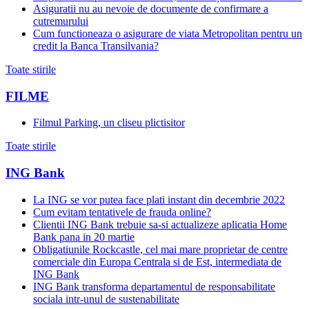
Asiguratii nu au nevoie de documente de confirmare a
cutremurului
Cum functioneaza o asigurare de viata Metropolitan pentru un
credit la Banca Transilvania?
Toate stirile
FILME
Filmul Parking, un cliseu plictisitor
Toate stirile
ING Bank
La ING se vor putea face plati instant din decembrie 2022
Cum evitam tentativele de frauda online?
Clientii ING Bank trebuie sa-si actualizeze aplicatia Home
Bank pana in 20 martie
Obligatiunile Rockcastle, cel mai mare proprietar de centre
comerciale din Europa Centrala si de Est, intermediata de
ING Bank
ING Bank transforma departamentul de responsabilitate
sociala intr-unul de sustenabilitate