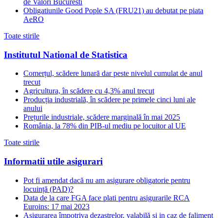
de Valori Bucuresti
Obligatiunile Good Pople SA (FRU21) au debutat pe piata
AeRO
Toate stirile
Institutul National de Statistica
Comerțul, scădere lunară dar peste nivelul cumulat de anul
trecut
Agricultura, în scădere cu 4,3% anul trecut
Producția industrială, în scădere pe primele cinci luni ale
anului
Prețurile industriale, scădere marginală în mai 2025
România, la 78% din PIB-ul mediu pe locuitor al UE
Toate stirile
Informatii utile asigurari
Pot fi amendat dacă nu am asigurare obligatorie pentru
locuință (PAD)?
Data de la care FGA face plati pentru asigurarile RCA
Euroins: 17 mai 2023
Asigurarea împotriva dezastrelor, valabilă și in caz de faliment