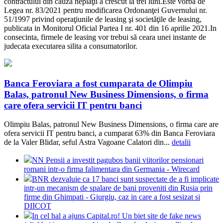
contractului din cauza neplăţii a crescut la trei luni.Este vorba de
Legea nr. 83/2021 pentru modificarea Ordonanţei Guvernului nr.
51/1997 privind operaţiunile de leasing şi societăţile de leasing,
publicata in Monitorul Oficial Partea I nr. 401 din 16 aprilie 2021.In
consecinta, firmele de leasing vor trebui să ceara unei instante de
judecata executarea silita a consumatorilor.
Banca Feroviara a fost cumparata de Olimpiu
Balas, patronul New Business Dimensions, o firma
care ofera servicii IT pentru banci
Olimpiu Balas, patronul New Business Dimensions, o firma care are
ofera servicii IT pentru banci, a cumparat 63% din Banca Feroviara
de la Valer Blidar, seful Astra Vagoane Calatori din...
detalii
NN Pensii a investit pagubos banii viitorilor pensionari
romani intr-o firma falimentara din Germania - Wirecard
BNR dezvaluie ca 17 banci sunt suspectate de a fi implicate
intr-un mecanism de spalare de bani proveniti din Rusia prin
firme din Ghimpati - Giurgiu, caz in care a fost sesizat si
DIICOT
In cel hal a ajuns Capital.ro! Un biet site de fake news