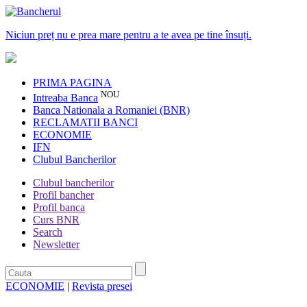
Niciun preț nu e prea mare pentru a te avea pe tine însuți.
PRIMA PAGINA
NOU
Intreaba Banca
Banca Nationala a Romaniei (BNR)
RECLAMATII BANCI
ECONOMIE
IFN
Clubul Bancherilor
Clubul bancherilor
Profil bancher
Profil banca
Curs BNR
Search
Newsletter
ECONOMIE
|
Revista presei