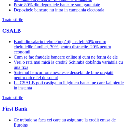
Peste 80% din depozitele bancare sunt garantate
Depozitele bancare nu intra in campania electorala
Toate stirile
CSALB
Banii din salariu trebuie împărțiți astfel: 50% pentru
cheltuielile familiei, 30% pentru distracție, 20% pentru
economii
Cum se fac fraudele bancare online și cum ne ferim de ele
Vrei o rată mai mică la credit? Schimbă dobânda variabilă cu
una fixă
Sistemul bancar romanesc este deosebit de bine pregatit
pentru orice fel de socuri
La CSALB poti castiga un litigiu cu banca pe care l-ai pierde
in instanta
Toate stirile
First Bank
Ce trebuie sa faca cei care au asigurare la credit emisa de
Euroins