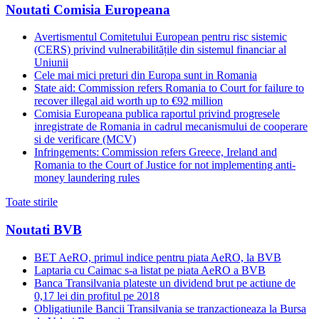
Noutati Comisia Europeana
Avertismentul Comitetului European pentru risc sistemic
(CERS) privind vulnerabilitățile din sistemul financiar al
Uniunii
Cele mai mici preturi din Europa sunt in Romania
State aid: Commission refers Romania to Court for failure to
recover illegal aid worth up to €92 million
Comisia Europeana publica raportul privind progresele
inregistrate de Romania in cadrul mecanismului de cooperare
si de verificare (MCV)
Infringements: Commission refers Greece, Ireland and
Romania to the Court of Justice for not implementing anti-
money laundering rules
Toate stirile
Noutati BVB
BET AeRO, primul indice pentru piata AeRO, la BVB
Laptaria cu Caimac s-a listat pe piata AeRO a BVB
Banca Transilvania plateste un dividend brut pe actiune de
0,17 lei din profitul pe 2018
Obligatiunile Bancii Transilvania se tranzactioneaza la Bursa