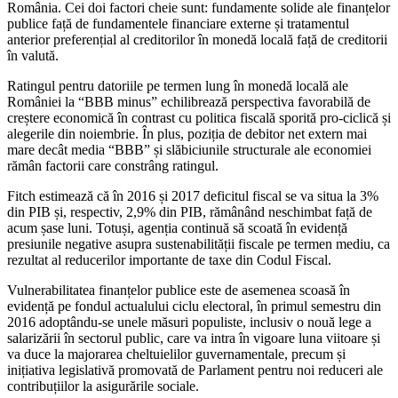
România. Cei doi factori cheie sunt: fundamente solide ale finanțelor
publice față de fundamentele financiare externe și tratamentul
anterior preferențial al creditorilor în monedă locală față de creditorii
în valută.
Ratingul pentru datoriile pe termen lung în monedă locală ale
României la “BBB minus” echilibrează perspectiva favorabilă de
creștere economică în contrast cu politica fiscală sporită pro-ciclică și
alegerile din noiembrie. În plus, poziția de debitor net extern mai
mare decât media “BBB” și slăbiciunile structurale ale economiei
rămân factorii care constrâng ratingul.
Fitch estimează că în 2016 și 2017 deficitul fiscal se va situa la 3%
din PIB și, respectiv, 2,9% din PIB, rămânând neschimbat față de
acum șase luni. Totuși, agenția continuă să scoată în evidență
presiunile negative asupra sustenabilității fiscale pe termen mediu, ca
rezultat al reducerilor importante de taxe din Codul Fiscal.
Vulnerabilitatea finanțelor publice este de asemenea scoasă în
evidență pe fondul actualului ciclu electoral, în primul semestru din
2016 adoptându-se unele măsuri populiste, inclusiv o nouă lege a
salarizării în sectorul public, care va intra în vigoare luna viitoare și
va duce la majorarea cheltuielilor guvernamentale, precum și
inițiativa legislativă promovată de Parlament pentru noi reduceri ale
contribuțiilor la asigurările sociale.