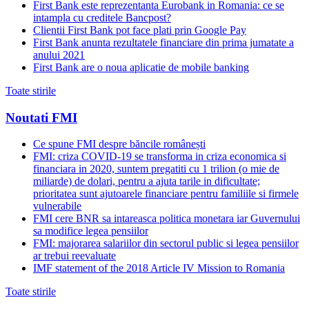
First Bank este reprezentanta Eurobank in Romania: ce se
intampla cu creditele Bancpost?
Clientii First Bank pot face plati prin Google Pay
First Bank anunta rezultatele financiare din prima jumatate a
anului 2021
First Bank are o noua aplicatie de mobile banking
Toate stirile
Noutati FMI
Ce spune FMI despre băncile românești
FMI: criza COVID-19 se transforma in criza economica si
financiara in 2020, suntem pregatiti cu 1 trilion (o mie de
miliarde) de dolari, pentru a ajuta tarile in dificultate;
prioritatea sunt ajutoarele financiare pentru familiile si firmele
vulnerabile
FMI cere BNR sa intareasca politica monetara iar Guvernului
sa modifice legea pensiilor
FMI: majorarea salariilor din sectorul public si legea pensiilor
ar trebui reevaluate
IMF statement of the 2018 Article IV Mission to Romania
Toate stirile