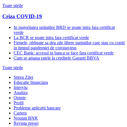
Toate stirile
Criza COVID-19
In majoritatea unitatilor BRD se poate intra fara certificat
verde
La BCR se poate intra fara certificat verde
Firmele, obligate sa dea zile libere parintilor care stau cu copiii
in timpul pandemiei de coronavirus
CEC Bank: accesul in banca se face fara certificat verde
Cum se amana ratele la creditele Garanti BBVA
Toate stirile
Stirea Zilei
Educatie financiara
Interviu
Analiza
Opinie
Profil
Probleme aplicații bancare
Cariera
Noutati BNR
Revista presei