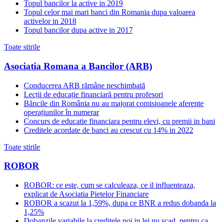
Topul bancilor la active in 2019
Topul celor mai mari banci din Romania dupa valoarea
activelor in 2018
Topul bancilor dupa active in 2017
Toate stirile
Asociatia Romana a Bancilor (ARB)
Conducerea ARB rămâne neschimbată
Lecții de educație financiară pentru profesori
Băncile din România nu au majorat comisioanele aferente
operațiunilor în numerar
Concurs de educatie financiara pentru elevi, cu premii in bani
Creditele acordate de banci au crescut cu 14% in 2022
Toate stirile
ROBOR
ROBOR: ce este, cum se calculeaza, ce il influenteaza,
explicat de Asociatia Pietelor Financiare
ROBOR a scazut la 1,59%, dupa ce BNR a redus dobanda la
1,25%
Dobanzile variabile la creditele noi in lei nu scad, pentru ca