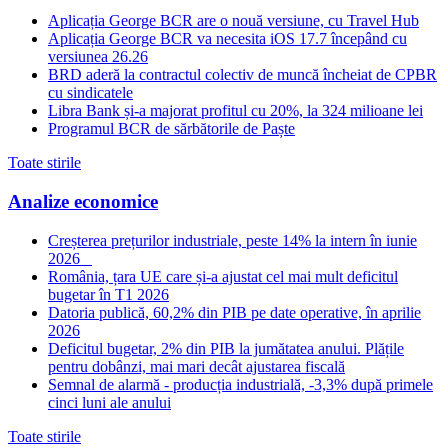
Aplicația George BCR are o nouă versiune, cu Travel Hub
Aplicația George BCR va necesita iOS 17.7 începând cu
versiunea 26.26
BRD aderă la contractul colectiv de muncă încheiat de CPBR
cu sindicatele
Libra Bank și-a majorat profitul cu 20%, la 324 milioane lei
Programul BCR de sărbătorile de Paște
Toate stirile
Analize economice
Creșterea prețurilor industriale, peste 14% la intern în iunie
2026
România, țara UE care și-a ajustat cel mai mult deficitul
bugetar în T1 2026
Datoria publică, 60,2% din PIB pe date operative, în aprilie
2026
Deficitul bugetar, 2% din PIB la jumătatea anului. Plățile
pentru dobânzi, mai mari decât ajustarea fiscală
Semnal de alarmă - producția industrială, -3,3% după primele
cinci luni ale anului
Toate stirile