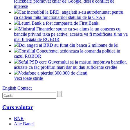
(clickbait) promovat chiar de Google, desi e conflict de
interese
Caz incredibil la BRD: angajatii s-au autodenuntat pentru
ca dadeau mita functionarilor statului de la CNAS
Leumi Bank a fost cumparata de First Bank
Ministrul Finantelor spune ca s-a ajuns la un consens cu
bancile privind taxa pe active: aceasta va fi modificata si nu va
mai fi legata de ROBOR
Doi angati ai BRD au furat din banca 2 milioane de lei
Consiliul Concurentei actioneaza la comanda politica in
cazul ROBOR
Seful PSD cere Guvernului sa ia masuri impotriva bancilor,
acuzate ca fac profituri mari dar nu dau suficiente credite
Vodafone a pierdut 300.000 de clienti
Vezi toate stirile
English
Contact
Curs valutar
BNR
Alte Banci