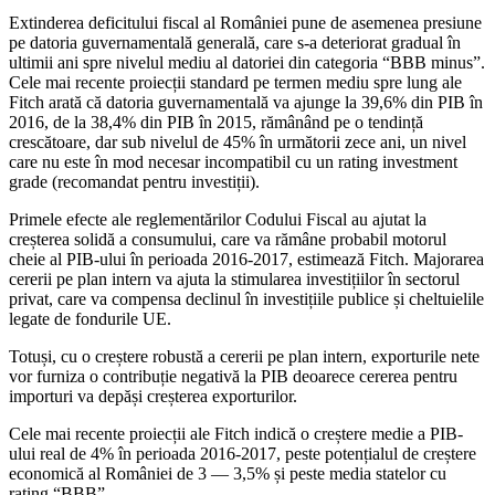
Extinderea deficitului fiscal al României pune de asemenea presiune
pe datoria guvernamentală generală, care s-a deteriorat gradual în
ultimii ani spre nivelul mediu al datoriei din categoria “BBB minus”.
Cele mai recente proiecții standard pe termen mediu spre lung ale
Fitch arată că datoria guvernamentală va ajunge la 39,6% din PIB în
2016, de la 38,4% din PIB în 2015, rămânând pe o tendință
crescătoare, dar sub nivelul de 45% în următorii zece ani, un nivel
care nu este în mod necesar incompatibil cu un rating investment
grade (recomandat pentru investiții).
Primele efecte ale reglementărilor Codului Fiscal au ajutat la
creșterea solidă a consumului, care va rămâne probabil motorul
cheie al PIB-ului în perioada 2016-2017, estimează Fitch. Majorarea
cererii pe plan intern va ajuta la stimularea investițiilor în sectorul
privat, care va compensa declinul în investițiile publice și cheltuielile
legate de fondurile UE.
Totuși, cu o creștere robustă a cererii pe plan intern, exporturile nete
vor furniza o contribuție negativă la PIB deoarece cererea pentru
importuri va depăși creșterea exporturilor.
Cele mai recente proiecții ale Fitch indică o creștere medie a PIB-
ului real de 4% în perioada 2016-2017, peste potențialul de creștere
economică al României de 3 — 3,5% și peste media statelor cu
rating “BBB”.