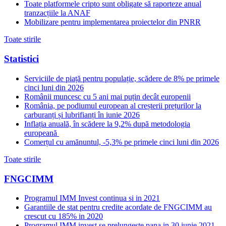
Toate platformele cripto sunt obligate să raporteze anual
tranzacțiile la ANAF
Mobilizare pentru implementarea proiectelor din PNRR
Toate stirile
Statistici
Serviciile de piață pentru populație, scădere de 8% pe primele
cinci luni din 2026
Românii muncesc cu 5 ani mai puțin decât europenii
România, pe podiumul european al creșterii prețurilor la
carburanți și lubrifianți în iunie 2026
Inflația anuală, în scădere la 9,2% după metodologia
europeană
Comerțul cu amănuntul, -5,3% pe primele cinci luni din 2026
Toate stirile
FNGCIMM
Programul IMM Invest continua si in 2021
Garantiile de stat pentru credite acordate de FNGCIMM au
crescut cu 185% in 2020
Programul IMM invest se prelungeste pana in 30 iunie 2021