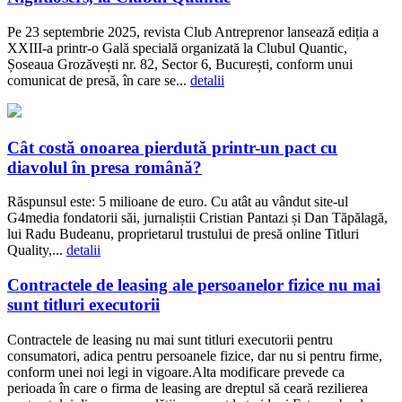
Pe 23 septembrie 2025, revista Club Antreprenor lansează ediția a
XXIII-a printr-o Gală specială organizată la Clubul Quantic,
Șoseaua Grozăvești nr. 82, Sector 6, București, conform unui
comunicat de presă, în care se...
detalii
Cât costă onoarea pierdută printr-un pact cu
diavolul în presa română?
Răspunsul este: 5 milioane de euro. Cu atât au vândut site-ul
G4media fondatorii săi, jurnaliștii Cristian Pantazi și Dan Tăpălagă,
lui Radu Budeanu, proprietarul trustului de presă online Titluri
Quality,...
detalii
Contractele de leasing ale persoanelor fizice nu mai
sunt titluri executorii
Contractele de leasing nu mai sunt titluri executorii pentru
consumatori, adica pentru persoanele fizice, dar nu si pentru firme,
conform unei noi legi in vigoare.Alta modificare prevede ca
perioada în care o firma de leasing are dreptul să ceară rezilierea