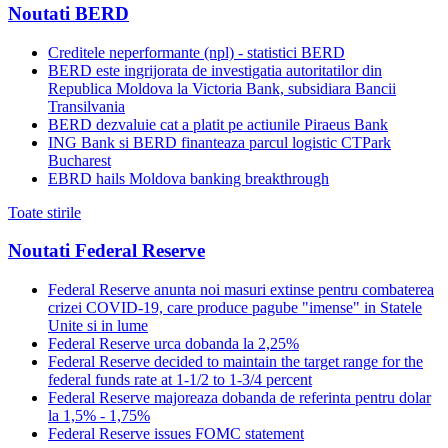
Noutati BERD
Creditele neperformante (npl) - statistici BERD
BERD este ingrijorata de investigatia autoritatilor din
Republica Moldova la Victoria Bank, subsidiara Bancii
Transilvania
BERD dezvaluie cat a platit pe actiunile Piraeus Bank
ING Bank si BERD finanteaza parcul logistic CTPark
Bucharest
EBRD hails Moldova banking breakthrough
Toate stirile
Noutati Federal Reserve
Federal Reserve anunta noi masuri extinse pentru combaterea
crizei COVID-19, care produce pagube "imense" in Statele
Unite si in lume
Federal Reserve urca dobanda la 2,25%
Federal Reserve decided to maintain the target range for the
federal funds rate at 1-1/2 to 1-3/4 percent
Federal Reserve majoreaza dobanda de referinta pentru dolar
la 1,5% - 1,75%
Federal Reserve issues FOMC statement