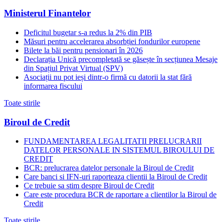
Ministerul Finantelor
Deficitul bugetar s-a redus la 2% din PIB
Măsuri pentru accelerarea absorbției fondurilor europene
Bilete la băi pentru pensionari în 2026
Declarația Unică precompletată se găsește în secțiunea Mesaje
din Spațiul Privat Virtual (SPV)
Asociații nu pot ieși dintr-o firmă cu datorii la stat fără
informarea fiscului
Toate stirile
Biroul de Credit
FUNDAMENTAREA LEGALITATII PRELUCRARII
DATELOR PERSONALE IN SISTEMUL BIROULUI DE
CREDIT
BCR: prelucrarea datelor personale la Biroul de Credit
Care banci si IFN-uri raporteaza clientii la Biroul de Credit
Ce trebuie sa stim despre Biroul de Credit
Care este procedura BCR de raportare a clientilor la Biroul de
Credit
Toate stirile