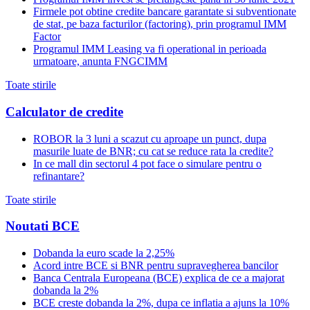
Firmele pot obtine credite bancare garantate si subventionate
de stat, pe baza facturilor (factoring), prin programul IMM
Factor
Programul IMM Leasing va fi operational in perioada
urmatoare, anunta FNGCIMM
Toate stirile
Calculator de credite
ROBOR la 3 luni a scazut cu aproape un punct, dupa
masurile luate de BNR; cu cat se reduce rata la credite?
In ce mall din sectorul 4 pot face o simulare pentru o
refinantare?
Toate stirile
Noutati BCE
Dobanda la euro scade la 2,25%
Acord intre BCE si BNR pentru supravegherea bancilor
Banca Centrala Europeana (BCE) explica de ce a majorat
dobanda la 2%
BCE creste dobanda la 2%, dupa ce inflatia a ajuns la 10%