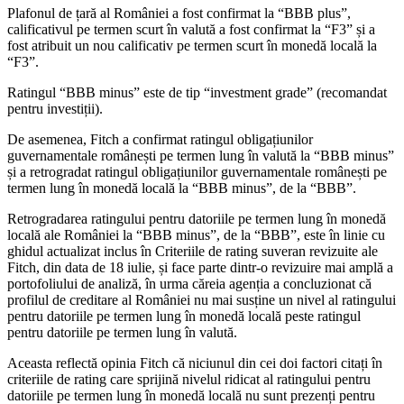
Plafonul de țară al României a fost confirmat la “BBB plus”,
calificativul pe termen scurt în valută a fost confirmat la “F3” și a
fost atribuit un nou calificativ pe termen scurt în monedă locală la
“F3”.
Ratingul “BBB minus” este de tip “investment grade” (recomandat
pentru investiții).
De asemenea, Fitch a confirmat ratingul obligațiunilor
guvernamentale românești pe termen lung în valută la “BBB minus”
și a retrogradat ratingul obligațiunilor guvernamentale românești pe
termen lung în monedă locală la “BBB minus”, de la “BBB”.
Retrogradarea ratingului pentru datoriile pe termen lung în monedă
locală ale României la “BBB minus”, de la “BBB”, este în linie cu
ghidul actualizat inclus în Criteriile de rating suveran revizuite ale
Fitch, din data de 18 iulie, și face parte dintr-o revizuire mai amplă a
portofoliului de analiză, în urma căreia agenția a concluzionat că
profilul de creditare al României nu mai susține un nivel al ratingului
pentru datoriile pe termen lung în monedă locală peste ratingul
pentru datoriile pe termen lung în valută.
Aceasta reflectă opinia Fitch că niciunul din cei doi factori citați în
criteriile de rating care sprijină nivelul ridicat al ratingului pentru
datoriile pe termen lung în monedă locală nu sunt prezenți pentru