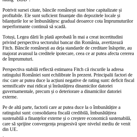
Potrivit sursei citate, băncile românești sunt bine capitalizate și
profitabile. Ele sunt suficient finanțate din depozitele locale și
bilanțurile lor se îmbunătățesc gradual deoarece cota împrumuturilor
neperformante continuă să scadă.
Totuși, Legea dării în plată aprobată în mai a creat incertitudini
privind perspectiva sectorului bancar din România, avertizează
Fitch. Băncile românești au deja standarde de creditare înăsprite, au
majorat avansul la creditele ipotecare, ceea ce ar putea afecta cererea
de împrumuturi.
Perspectiva stabilă reflectă estimarea Fitch că riscurile la adresa
ratingului României sunt echilibrate în prezent. Principalii factori de
risc care ar putea duce la acțiuni negative de rating sunt: deficit fiscal
semnificativ mai ridicat și înrăutățirea dinamicilor datoriei
guvernamentale, precum și o deteriorare a dinamicilor datoriei
externe.
Pe de altă parte, factorii care ar putea duce la o îmbunătățire a
ratingului sunt: consolidarea fiscală credibilă, îmbunătățirea
sustenabilă a finanțelor externe și o creștere economică sustenabilă,
care să sprijine convergența progresivă spre nivelul mediu de venit
din UE.