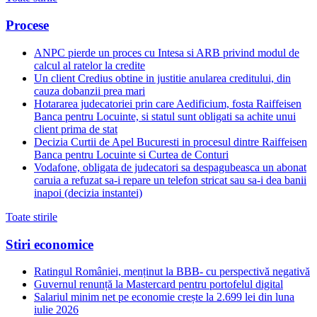
Procese
ANPC pierde un proces cu Intesa si ARB privind modul de
calcul al ratelor la credite
Un client Credius obtine in justitie anularea creditului, din
cauza dobanzii prea mari
Hotararea judecatoriei prin care Aedificium, fosta Raiffeisen
Banca pentru Locuinte, si statul sunt obligati sa achite unui
client prima de stat
Decizia Curtii de Apel Bucuresti in procesul dintre Raiffeisen
Banca pentru Locuinte si Curtea de Conturi
Vodafone, obligata de judecatori sa despagubeasca un abonat
caruia a refuzat sa-i repare un telefon stricat sau sa-i dea banii
inapoi (decizia instantei)
Toate stirile
Stiri economice
Ratingul României, menținut la BBB- cu perspectivă negativă
Guvernul renunță la Mastercard pentru portofelul digital
Salariul minim net pe economie crește la 2.699 lei din luna
iulie 2026