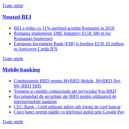
Toate stirile
Noutati BEI
BEI a redus cu 31% sprijinul acordat Romaniei in 2018
Romania implements SME Initiative: EUR 580 m for
Romanian businesses
European Investment Bank (EIB) is lending EUR 20 million
to Agricover Credit IFN
Toate stirile
Mobile banking
Comisioanele BRD pentru MyBRD Mobile, MyBRD Net,
My BRD SMS
Termeni si conditii contractuale ale serviciului You BRD
Recomandari de securitate ale BRD pentru utilizatorii de
internet/mobile banking
CEC Bank - Ghid utilizare token sub forma de card bancar
Cinci banci permit platile cu telefonul mobil prin Google Pay
Toate stirile