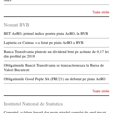
Toate stirile
Noutati BVB
BET AeRO, primul indice pentru piata AeRO, la BVB
Laptaria cu Caimac s-a listat pe piata AeRO a BVB
Banca Transilvania plateste un dividend brut pe actiune de 0,17 lei
din profitul pe 2018
Obligatiunile Bancii Transilvania se tranzactioneaza la Bursa de
Valori Bucuresti
Obligatiunile Good Pople SA (FRU21) au debutat pe piata AeRO
Toate stirile
Institutul National de Statistica
Comerțul, scădere lunară dar peste nivelul cumulat de anul trecut