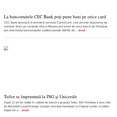
La bancomatele CEC Bank poți pune bani pe orice card
CEC Bank lansează în premieră serviciul Cash2Card, care permite depunerea de
numerar direct pe cardurile Visa și Mastercard emise de orice bancă din România,
prin intermediul bancomatelor multifuncționale (MFM) din...
detalii
Teilor se împrumută la ING și Unicredit
După 12 ani de relație în calitate de bancă a grupului Teilor, ING România a avut rolul
de Mandated Lead Arranger (aranjor principal mandatat) și Original Lender (creditor
inițial) într-o...
detalii