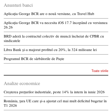
Anunturi banci
Aplicația George BCR are o nouă versiune, cu Travel Hub
Aplicația George BCR va necesita iOS 17.7 începând cu versiunea
26.26
BRD aderă la contractul colectiv de muncă încheiat de CPBR cu
sindicatele
Libra Bank și-a majorat profitul cu 20%, la 324 milioane lei
Programul BCR de sărbătorile de Paște
Toate stirile
Analize economice
Creșterea prețurilor industriale, peste 14% la intern în iunie 2026
România, țara UE care și-a ajustat cel mai mult deficitul bugetar în
T1 2026