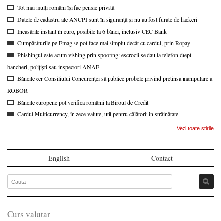
Tot mai mulți români își fac pensie privată
Datele de cadastru ale ANCPI sunt în siguranță și nu au fost furate de hackeri
Încasările instant în euro, posibile la 6 bănci, inclusiv CEC Bank
Cumpărăturile pe Emag se pot face mai simplu decât cu cardul, prin Ropay
Phishingul este acum vishing prin spoofing: escrocii se dau la telefon drept
bancheri, polițiști sau inspectori ANAF
Băncile cer Consiliului Concurenței să publice probele privind pretinsa manipulare a
ROBOR
Băncile europene pot verifica românii la Biroul de Credit
Cardul Multicurrency, în zece valute, util pentru călătorii în străinătate
Vezi toate stirile
English
Contact
Curs valutar