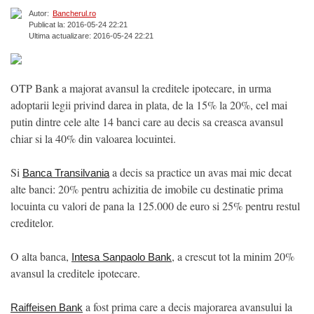
Autor:
Bancherul.ro
Publicat la: 2016-05-24 22:21
Ultima actualizare: 2016-05-24 22:21
OTP Bank a majorat avansul la creditele ipotecare, in urma
adoptarii legii privind darea in plata, de la 15% la 20%, cel mai
putin dintre cele alte 14 banci care au decis sa creasca avansul
chiar si la 40% din valoarea locuintei.
Si
a decis sa practice un avas mai mic decat
Banca Transilvania
alte banci: 20% pentru achizitia de imobile cu destinatie prima
locuinta cu valori de pana la 125.000 de euro si 25% pentru restul
creditelor.
O alta banca,
, a crescut tot la minim 20%
Intesa Sanpaolo Bank
avansul la creditele ipotecare.
a fost prima care a decis majorarea avansului la
Raiffeisen Bank