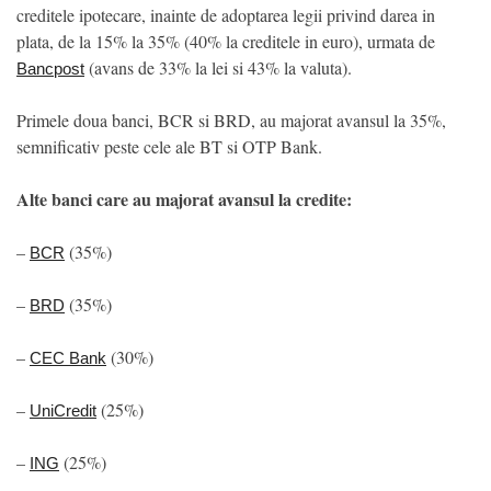
creditele ipotecare, inainte de adoptarea legii privind darea in
plata, de la 15% la 35% (40% la creditele in euro), urmata de
(avans de 33% la lei si 43% la valuta).
Bancpost
Primele doua banci, BCR si BRD, au majorat avansul la 35%,
semnificativ peste cele ale BT si OTP Bank.
Alte banci care au majorat avansul la credite:
–
(35%)
BCR
–
(35%)
BRD
–
(30%)
CEC Bank
–
(25%)
UniCredit
–
(25%)
ING