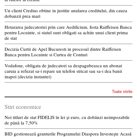
Un client Credius obtine in justitie anularea creditului, din cauza
dobanzii prea mari
Hotararea judecatoriei prin care Aedificium, fosta Raiffeisen Banca
pentru Locuinte, si statul sunt obligati sa achite unui client prima
de stat
Decizia Curtii de Apel Bucuresti in procesul dintre Raiffeisen
Banca pentru Locuinte si Curtea de Conturi
Vodafone, obligata de judecatori sa despagubeasca un abonat
caruia a refuzat sa-i repare un telefon stricat sau sa-i dea banii
inapoi (decizia instantei)
Toate stirile
Stiri economice
Noi titluri de stat FIDELIS în lei și euro, cu dobânzi neimpozabile
de pânã la 7,50%
BID gestionează granturile Programului Diaspora Investește Acasă