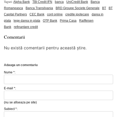
Taguri:
Alpha Bank
TBI Credit IFN
banca
UniCredit Bank
Banca
Romaneasca
Banca Transilvania
BRD Groupe Societe Generale
BT
BT
Capital Partners
CEC Bank
cont online
credite ipotecare
darea in
plata
lege darea in plata
OTP Bank
Prima Casa
Raiffeisen
Bank
refinantare credit
Comentarii
Nu există comentarii pentru această știre.
Adauga un comentariu
Nume *:
E-mail *:
(nu se afiseaza pe site)
Subiect *: