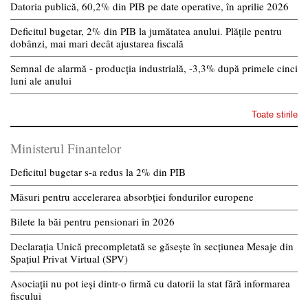
Datoria publică, 60,2% din PIB pe date operative, în aprilie 2026
Deficitul bugetar, 2% din PIB la jumătatea anului. Plățile pentru
dobânzi, mai mari decât ajustarea fiscală
Semnal de alarmă - producția industrială, -3,3% după primele cinci
luni ale anului
Toate stirile
Ministerul Finantelor
Deficitul bugetar s-a redus la 2% din PIB
Măsuri pentru accelerarea absorbției fondurilor europene
Bilete la băi pentru pensionari în 2026
Declarația Unică precompletată se găsește în secțiunea Mesaje din
Spațiul Privat Virtual (SPV)
Asociații nu pot ieși dintr-o firmă cu datorii la stat fără informarea
fiscului