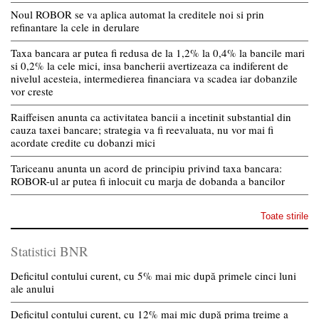
Noul ROBOR se va aplica automat la creditele noi si prin
refinantare la cele in derulare
Taxa bancara ar putea fi redusa de la 1,2% la 0,4% la bancile mari
si 0,2% la cele mici, insa bancherii avertizeaza ca indiferent de
nivelul acesteia, intermedierea financiara va scadea iar dobanzile
vor creste
Raiffeisen anunta ca activitatea bancii a incetinit substantial din
cauza taxei bancare; strategia va fi reevaluata, nu vor mai fi
acordate credite cu dobanzi mici
Tariceanu anunta un acord de principiu privind taxa bancara:
ROBOR-ul ar putea fi inlocuit cu marja de dobanda a bancilor
Toate stirile
Statistici BNR
Deficitul contului curent, cu 5% mai mic după primele cinci luni
ale anului
Deficitul contului curent, cu 12% mai mic după prima treime a