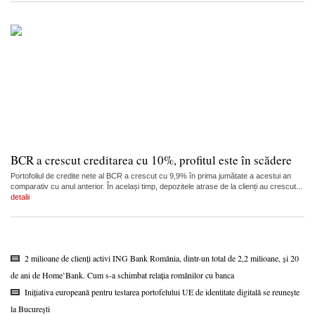
BCR a crescut creditarea cu 10%, profitul este în scădere
Portofoliul de credite nete al BCR a crescut cu 9,9% în prima jumătate a acestui an
comparativ cu anul anterior. În același timp, depozitele atrase de la clienți au crescut...
detalii
2 milioane de clienți activi ING Bank România, dintr-un total de 2,2 milioane, și 20
de ani de Home’Bank. Cum s-a schimbat relația românilor cu banca
Inițiativa europeană pentru testarea portofelului UE de identitate digitală se reunește
la București