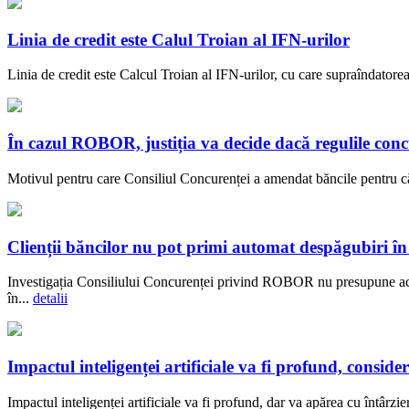
Linia de credit este Calul Troian al IFN-urilor
Linia de credit este Calcul Troian al IFN-urilor, cu care supraîndatorea
În cazul ROBOR, justiția va decide dacă regulile co
Motivul pentru care Consiliul Concurenței a amendat băncile pentru că s
Clienții băncilor nu pot primi automat despăgubiri
Investigația Consiliului Concurenței privind ROBOR nu presupune acorda
în...
detalii
Impactul inteligenței artificiale va fi profund, con
Impactul inteligenței artificiale va fi profund, dar va apărea cu întâr