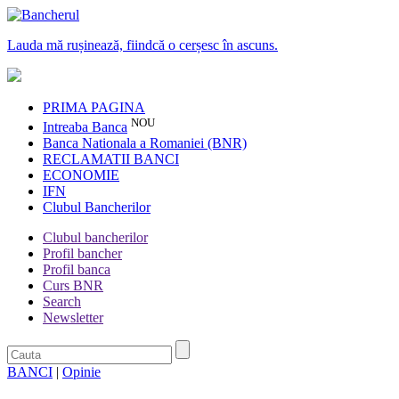
Lauda mă rușinează, fiindcă o cerșesc în ascuns.
PRIMA PAGINA
NOU
Intreaba Banca
Banca Nationala a Romaniei (BNR)
RECLAMATII BANCI
ECONOMIE
IFN
Clubul Bancherilor
Clubul bancherilor
Profil bancher
Profil banca
Curs BNR
Search
Newsletter
BANCI
|
Opinie