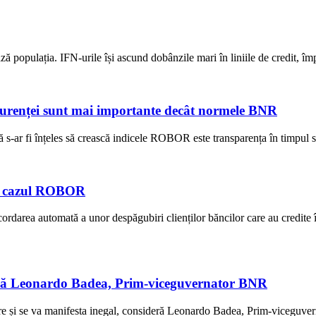
ză populația. IFN-urile își ascund dobânzile mari în liniile de credit, î
ncurenței sunt mai importante decât normele BNR
-ar fi înțeles să crească indicele ROBOR este transparența în timpul stab
 în cazul ROBOR
rea automată a unor despăgubiri clienților băncilor care au credite în 
sideră Leonardo Badea, Prim-viceguvernator BNR
ziere și se va manifesta inegal, consideră Leonardo Badea, Prim-viceguver