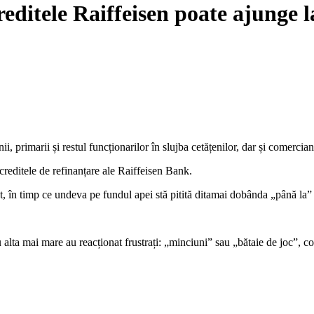
editele Raiffeisen poate ajunge 
ii, primarii și restul funcționarilor în slujba cetățenilor, dar și comercia
reditele de refinanțare ale Raiffeisen Bank.
t, în timp ce undeva pe fundul apei stă pitită ditamai dobânda „până la
 alta mai mare au reacționat frustrați: „minciuni” sau „bătaie de joc”, 