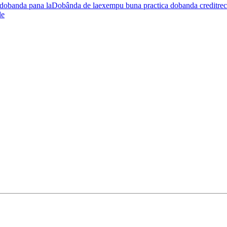
dobanda pana la
Dobânda de la
exempu buna practica dobanda credit
rec
le