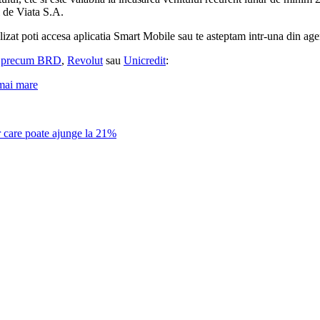
 de Viata S.A.
izat poti accesa aplicatia Smart Mobile sau te asteptam intr-una din agen
,
precum BRD
,
Revolut
sau
Unicredit
:
 mai mare
r care poate ajunge la 21%