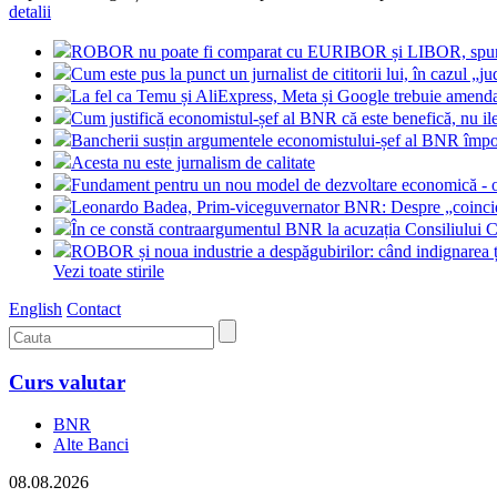
detalii
ROBOR nu poate fi comparat cu EURIBOR și LIBOR, spune 
Cum este pus la punct un jurnalist de cititorii lui, în cazul 
La fel ca Temu și AliExpress, Meta și Google trebuie amendate
Cum justifică economistul-șef al BNR că este benefică, nu i
Bancherii susțin argumentele economistului-șef al BNR împ
Acesta nu este jurnalism de calitate
Fundament pentru un nou model de dezvoltare economică - o
Leonardo Badea, Prim-viceguvernator BNR: Despre „coinciden
În ce constă contraargumentul BNR la acuzația Consiliulu
ROBOR și noua industrie a despăgubirilor: când indignarea ț
Vezi toate stirile
English
Contact
Curs valutar
BNR
Alte Banci
08.08.2026