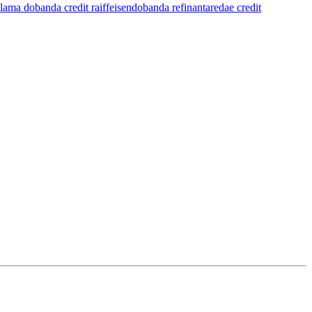
lama dobanda credit raiffeisen
dobanda refinantare
dae credit