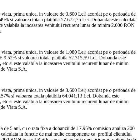
e viata, prima unica, in valoare de 3.600 Lei) acordat pe o perioada de
49% si valoarea totala platibila 57.672,75 Lei. Dobanda este calculata
ste valabila la incasarea venitului recurent lunar de minim 2.000 RON
A.
e viata, prima unica, in valoare de 1.080 Lei) acordat pe o perioada de
E 9.52% si valoarea totala platibila 52.315,59 Lei. Dobanda este
etc si este valabila la incasarea venitului recurent lunar de minim
 de Viata S.A.
e viata, prima unica, in valoare de 3.600 Lei) acordat pe o perioada de
.57% si valoarea totala platibila 64.041,13 Lei. Dobanda este
etc si este valabila la incasarea venitului recurent lunar de minim
 de Viata S.A.
da de 5 ani, cu o rata fixa a dobanzii de 17.95% comision analiza 200
calculata in functie de mai multe componente ca: profilul clientului
 2.000 RON in cont Raiffeisen si adaugarea unei asigurari optionale de