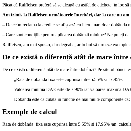
Păcat că Raiffeisen preferă să se aleagă cu astfel de etichete, în loc 
Am trimis la Raiffeisen următoarele întrebări, dar la care nu am
– De ce în reclama la credite se afișează cu litere mari doar dobânda 
– Care sunt condițiile pentru aplicarea dobânzii minime? Ne puteți d
Raiffeisen, am mai spus-o, dar degeaba, ar trebui să urmeze exemple d
De ce există o diferență atât de mare între
De ce există o diferență atât de mare între dobânzi? Pe site-ul băncii es
„Rata de dobanda fixa este cuprinsa intre 5.55% si 17.95%.
Valoarea minima DAE este de 7.90% iar valoarea maxima DAE
Dobanda este calculata in functie de mai multe componente ca: p
Exemple de calcul
Rata de dobânda fixa este cuprinsă între 5.55% si 17.95% /an, calculat