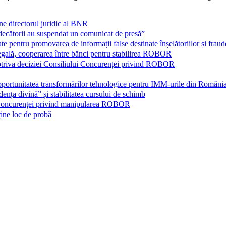
directorul juridic al BNR
„judecătorii au suspendat un comunicat de presă”
 pentru promovarea de informații false destinate înșelătoriilor și fraud
legală, cooperarea între bănci pentru stabilirea ROBOR
otriva deciziei Consiliului Concurenței privind ROBOR
portunitatea transformărilor tehnologice pentru IMM-urile din Româ
ța divină” și stabilitatea cursului de schimb
i Concurenței privind manipularea ROBOR
ine loc de probă