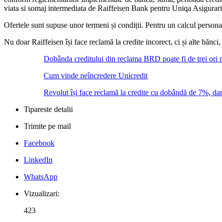
viata si somaj intermediata de Raiffeisen Bank pentru Uniqa Asigurari
Ofertele sunt supuse unor termeni și condiții. Pentru un calcul personal
Nu doar Raiffeisen își face reclamă la credite incorect, ci și alte bănci
Dobânda creditului din reclama BRD poate fi de trei ori
Cum vinde neîncredere Unicredit
Revolut își face reclamă la credite cu dobândă de 7%, da
Tipareste detalii
Trimite pe mail
Facebook
LinkedIn
WhatsApp
Vizualizari:
423