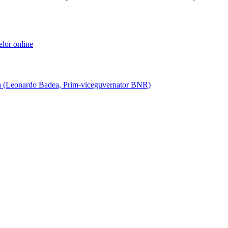
elor online
nia (Leonardo Badea, Prim-viceguvernator BNR)