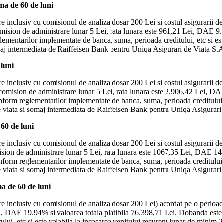
a de 60 de luni
e inclusiv cu comisionul de analiza dosar 200 Lei si costul asigurarii d
mision de administrare lunar 5 Lei, rata lunara este 961,21 Lei, DAE 9.
lementarilor implementate de banca, suma, perioada creditului, etc si e
omaj intermediata de Raiffeisen Bank pentru Uniqa Asigurari de Viata S.
luni
e inclusiv cu comisionul de analiza dosar 200 Lei si costul asigurarii d
 comision de administrare lunar 5 Lei, rata lunara este 2.906,42 Lei, DA
nform reglementarilor implementate de banca, suma, perioada creditului, 
 viata si somaj intermediata de Raiffeisen Bank pentru Uniqa Asigurari
60 de luni
e inclusiv cu comisionul de analiza dosar 200 Lei si costul asigurarii d
ision de administrare lunar 5 Lei, rata lunara este 1067,35 Lei, DAE 14
nform reglementarilor implementate de banca, suma, perioada creditului, 
 viata si somaj intermediata de Raiffeisen Bank pentru Uniqa Asigurari
 de 60 de luni
re inclusiv cu comisionul de analiza dosar 200 Lei) acordat pe o perioa
i, DAE 19.94% si valoarea totala platibila 76.398,71 Lei. Dobanda este 
ui, etc si este valabila la incasarea venitului recurent lunar de minim