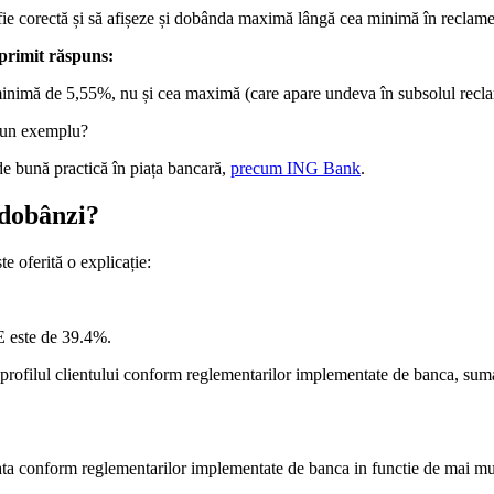
să fie corectă și să afișeze și dobânda maximă lângă cea minimă în reclame
 primit răspuns:
minimă de 5,55%, nu și cea maximă (care apare undeva în subsolul reclamei
a un exemplu?
e bună practică în piața bancară,
precum ING Bank
.
 dobânzi?
te oferită o explicație:
 este de 39.4%.
rofilul clientului conform reglementarilor implementate de banca, suma,
a conform reglementarilor implementate de banca in functie de mai multe