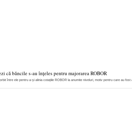
ezi că băncile s-au înțeles pentru majorarea ROBOR
it între ele pentru a-și alinia cotațiile ROBOR la anumite niveluri, motiv pentru care au fost 