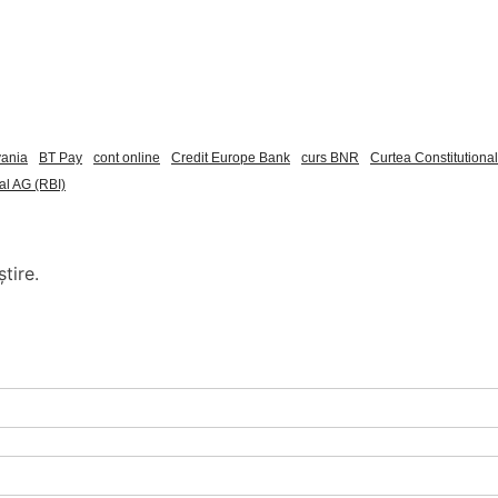
vania
BT Pay
cont online
Credit Europe Bank
curs BNR
Curtea Constitutiona
al AG (RBI)
tire.