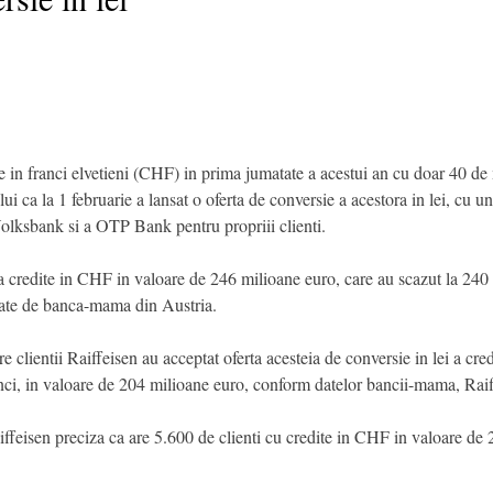
 in franci elvetieni (CHF) in prima jumatate a acestui an cu doar 40 de 
ului ca la 1 februarie a lansat o oferta de conversie a acestora in lei, cu
Volksbank si a OTP Bank pentru propriii clienti.
ea credite in CHF in valoare de 246 milioane euro, care au scazut la 240
ntate de banca-mama din Austria.
 clientii Raiffeisen au acceptat oferta acesteia de conversie in lei a cre
ranci, in valoare de 204 milioane euro, conform datelor bancii-mama, Rai
aiffeisen preciza ca are 5.600 de clienti cu credite in CHF in valoare d