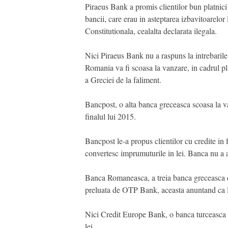
Piraeus Bank a promis clientilor bun platnici 
bancii, care erau in asteptarea izbavitoarelor 
Constitutionala, cealalta declarata ilegala.
Nici Piraeus Bank nu a raspuns la intrebaril
Romania va fi scoasa la vanzare, in cadrul pla
a Greciei de la faliment.
Bancpost, o alta banca greceasca scoasa la v
finalul lui 2015.
Bancpost le-a propus clientilor cu credite in 
convertesc imprumuturile in lei. Banca nu a a
Banca Romaneasca, a treia banca greceasca din
preluata de OTP Bank, aceasta anuntand ca le v
Nici Credit Europe Bank, o banca turceasca 
lei.