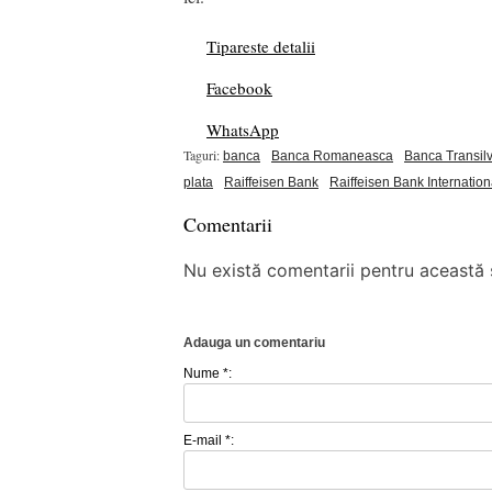
Tipareste detalii
Facebook
WhatsApp
Taguri:
banca
Banca Romaneasca
Banca Transil
plata
Raiffeisen Bank
Raiffeisen Bank Internation
Comentarii
Nu există comentarii pentru această ș
Adauga un comentariu
Nume *:
E-mail *: