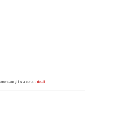
amendate și li s-a cerut...
detalii