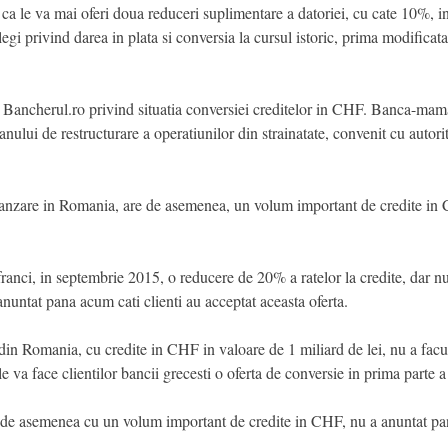
ca le va mai oferi doua reduceri suplimentare a datoriei, cu cate 10%, in u
legi privind darea in plata si conversia la cursul istoric, prima modificat
e Bancherul.ro privind situatia conversiei creditelor in CHF. Banca-mam
nului de restructurare a operatiunilor din strainatate, convenit cu autori
anzare in Romania, are de asemenea, un volum important de credite in C
franci, in septembrie 2015, o reducere de 20% a ratelor la credite, dar nu
nuntat pana acum cati clienti au acceptat aceasta oferta.
 Romania, cu credite in CHF in valoare de 1 miliard de lei, nu a facut ni
a face clientilor bancii grecesti o oferta de conversie in prima parte a 
de asemenea cu un volum important de credite in CHF, nu a anuntat pan