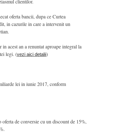
ziasmul clientilor.
decat oferta bancii, dupa ce Curtea
t, in cazurile in care a intervenit un
tian.
 in acest an a renuntat aproape integral la
ei legi. (
)
vezi aici detalii
miliarde lei in iunie 2017, conform
 o oferta de conversie cu un discount de 15%,
5%.