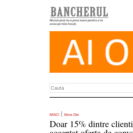
Niciun preț nu e prea mare pentru a te
avea pe tine însuți.
|
BANCI
Stirea Zilei
Doar 15% dintre clienti
acceptat oferta de conve