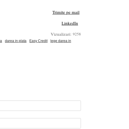
Trimite pe mail
LinkedIn
Vizualizari:
9258
la
darea in plata
Easy Credit
lege darea in