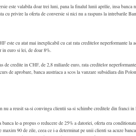
sie este valabila doar trei luni, pana la finalul lunii aprilie, insa banca 
nta cu privire la oferta de conversie si nici nu a raspuns la intrebarile B
HF este cu atat mai inexplicabil cu cat rata creditelor neperformante la 
 in euro si lei, de doar 8%.
as de credite in CHF, de 2,8 miliarde euro, rata creditelor neperformant
 curs de aprobare, banca austriaca a scos la vanzare subsidiara din Polonia
nu a reusit sa-si convinga clientii sa-si schimbe creditele din franci in l
ca banca le-a propus o reducere de 25% a datoriei, oferta era conditionat
de maxim 90 de zile, ceea ce i-a determinat pe unii clienti sa acuze banca