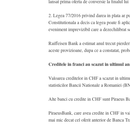
lansat prima oferta de conversie la finalul lui
2. Legea 77/2016 privind darea in plata ar put
Constitutionala a decis ca legea poate fi aplic
eveniment imprevizibil care a dezechilibrat sem
Raiffeisen Bank a estimat anul trecut pierder
aceste provizioane, dupa ce a constatat, probab
Creditele in franci au scazut in ultimul an
Valoarea creditelor in CHF a scazut in ultimul
statisticilor Bancii Nationale a Romaniei (B
Alte banci cu credite in CHF sunt Piraeus 
PiraeusBank, care avea credite in CHF in val
mai mic decat cel oferit anterior de Banca T