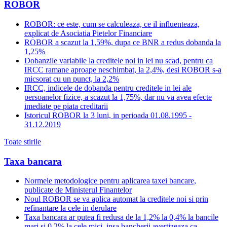
ROBOR
ROBOR: ce este, cum se calculeaza, ce il influenteaza,
explicat de Asociatia Pietelor Financiare
ROBOR a scazut la 1,59%, dupa ce BNR a redus dobanda la
1,25%
Dobanzile variabile la creditele noi in lei nu scad, pentru ca
IRCC ramane aproape neschimbat, la 2,4%, desi ROBOR s-a
micsorat cu un punct, la 2,2%
IRCC, indicele de dobanda pentru creditele in lei ale
persoanelor fizice, a scazut la 1,75%, dar nu va avea efecte
imediate pe piata creditarii
Istoricul ROBOR la 3 luni, in perioada 01.08.1995 -
31.12.2019
Toate stirile
Taxa bancara
Normele metodologice pentru aplicarea taxei bancare,
publicate de Ministerul Finantelor
Noul ROBOR se va aplica automat la creditele noi si prin
refinantare la cele in derulare
Taxa bancara ar putea fi redusa de la 1,2% la 0,4% la bancile
mari si 0,2% la cele mici, insa bancherii avertizeaza ca