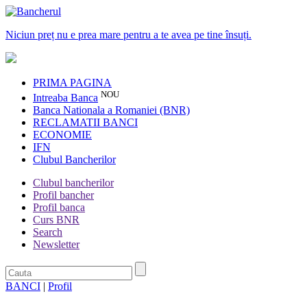
Niciun preț nu e prea mare pentru a te avea pe tine însuți.
PRIMA PAGINA
NOU
Intreaba Banca
Banca Nationala a Romaniei (BNR)
RECLAMATII BANCI
ECONOMIE
IFN
Clubul Bancherilor
Clubul bancherilor
Profil bancher
Profil banca
Curs BNR
Search
Newsletter
BANCI
|
Profil