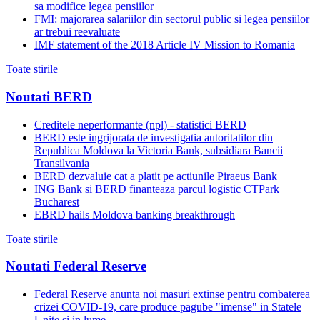
sa modifice legea pensiilor
FMI: majorarea salariilor din sectorul public si legea pensiilor
ar trebui reevaluate
IMF statement of the 2018 Article IV Mission to Romania
Toate stirile
Noutati BERD
Creditele neperformante (npl) - statistici BERD
BERD este ingrijorata de investigatia autoritatilor din
Republica Moldova la Victoria Bank, subsidiara Bancii
Transilvania
BERD dezvaluie cat a platit pe actiunile Piraeus Bank
ING Bank si BERD finanteaza parcul logistic CTPark
Bucharest
EBRD hails Moldova banking breakthrough
Toate stirile
Noutati Federal Reserve
Federal Reserve anunta noi masuri extinse pentru combaterea
crizei COVID-19, care produce pagube "imense" in Statele
Unite si in lume