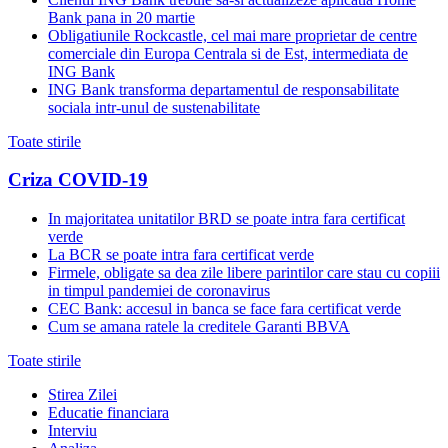
Bank pana in 20 martie
Obligatiunile Rockcastle, cel mai mare proprietar de centre
comerciale din Europa Centrala si de Est, intermediata de
ING Bank
ING Bank transforma departamentul de responsabilitate
sociala intr-unul de sustenabilitate
Toate stirile
Criza COVID-19
In majoritatea unitatilor BRD se poate intra fara certificat
verde
La BCR se poate intra fara certificat verde
Firmele, obligate sa dea zile libere parintilor care stau cu copiii
in timpul pandemiei de coronavirus
CEC Bank: accesul in banca se face fara certificat verde
Cum se amana ratele la creditele Garanti BBVA
Toate stirile
Stirea Zilei
Educatie financiara
Interviu