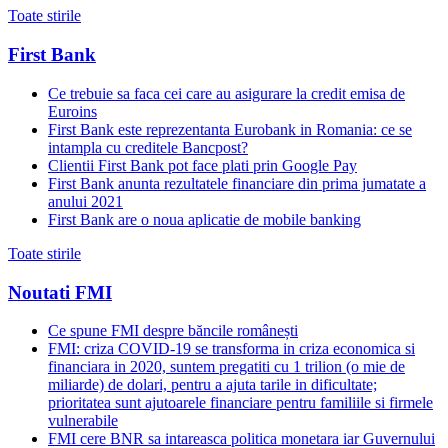
Toate stirile
First Bank
Ce trebuie sa faca cei care au asigurare la credit emisa de
Euroins
First Bank este reprezentanta Eurobank in Romania: ce se
intampla cu creditele Bancpost?
Clientii First Bank pot face plati prin Google Pay
First Bank anunta rezultatele financiare din prima jumatate a
anului 2021
First Bank are o noua aplicatie de mobile banking
Toate stirile
Noutati FMI
Ce spune FMI despre băncile românești
FMI: criza COVID-19 se transforma in criza economica si
financiara in 2020, suntem pregatiti cu 1 trilion (o mie de
miliarde) de dolari, pentru a ajuta tarile in dificultate;
prioritatea sunt ajutoarele financiare pentru familiile si firmele
vulnerabile
FMI cere BNR sa intareasca politica monetara iar Guvernului