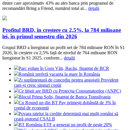
dintre care aproximativ 43% au ales banca prin programul de
recomandări Bring a Friend, numărul total al...
detalii
Profitul BRD, în creștere cu 2,5%, la 784 milioane
lei, în primul semestru din 2026
Grupul BRD a înregistrat un profit net de 784 milioane RON în S1
2026, în creștere cu 2,5% față de nivelul de 764 milioane RON
înregistrat în S1 2025, conform...
detalii
Parc eolian în Gura Văii, Bacău, finanțat de BCR
Românii preferă vacanța la mare în România
Zi suplimentară de concediu pentru angajații Provident
care-și cresc singuri copiii
Ce litigii are BRD cu Protecția Consumatorilor (ANPC)
Blocul Prima Solis, finanțat de Banca Transilvania
Cu Round up din BT Pay primești dobândă de 3% în
contul de economii
Povara ratelor la credite determină mai mulți români să
ceară ajutorul CSALB
BT România ETF a generat un profit de peste 20%