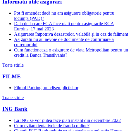
Informatii utile asigurari
Pot fi amendat dacă nu am asigurare obligatorie pentru
locuință (PAD)?
Data de la care FGA face plati pentru asigurarile RCA
Euroins: 17 mai 2023
Asigurarea împotriva dezastrelor, valabilă și in caz de faliment
Asiguratii nu au nevoie de documente de confirmare a
cutremurului
Cum functioneaza o asigurare de viata Metropolitan pentru un
credit la Banca Transilvania?
Toate stirile
FILME
Filmul Parking, un cliseu plictisitor
Toate stirile
ING Bank
La ING se vor putea face plati instant din decembrie 2022
Cum evitam tentativele de frauda online?
Clientii ING Bank trebuie sa-si actualizeze aplicatia Home