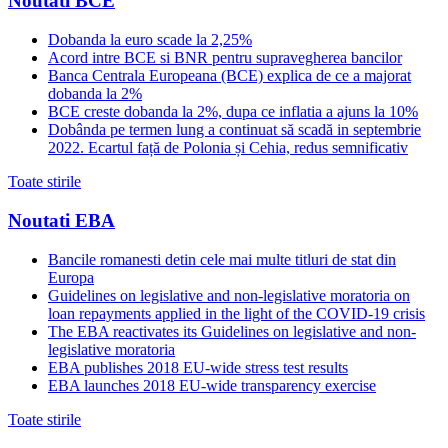
Noutati BCE
Dobanda la euro scade la 2,25%
Acord intre BCE si BNR pentru supravegherea bancilor
Banca Centrala Europeana (BCE) explica de ce a majorat
dobanda la 2%
BCE creste dobanda la 2%, dupa ce inflatia a ajuns la 10%
Dobânda pe termen lung a continuat să scadă in septembrie
2022. Ecartul față de Polonia și Cehia, redus semnificativ
Toate stirile
Noutati EBA
Bancile romanesti detin cele mai multe titluri de stat din
Europa
Guidelines on legislative and non-legislative moratoria on
loan repayments applied in the light of the COVID-19 crisis
The EBA reactivates its Guidelines on legislative and non-
legislative moratoria
EBA publishes 2018 EU-wide stress test results
EBA launches 2018 EU-wide transparency exercise
Toate stirile