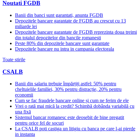
Noutati FGDB
Banii din banci sunt garantati, anunta FGDB
Depozitele bancare garantate de FGDB au crescut cu 13
miliarde lei
Depozitele bancare garantate de FGDB reprezinta doua treimi
din totalul depozitelor din bancile romanesti
Peste 80% din depozitele bancare sunt garantate
Depozitele bancare nu intra in campania electorala
Toate stirile
CSALB
Banii din salariu trebuie împărțiți astfel: 50% pentru
cheltuielile familiei, 30% pentru distracție, 20% pentru
economii
Cum se fac fraudele bancare online și cum ne ferim de ele
Vrei o rată mai mică la credit? Schimbă dobânda variabilă cu
una fixă
Sistemul bancar romanesc este deosebit de bine pregatit
pentru orice fel de socuri
La CSALB poti castiga un litigiu cu banca pe care l-ai pierde
in instanta