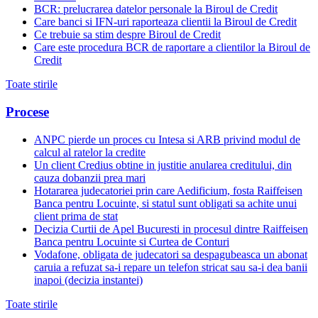
BCR: prelucrarea datelor personale la Biroul de Credit
Care banci si IFN-uri raporteaza clientii la Biroul de Credit
Ce trebuie sa stim despre Biroul de Credit
Care este procedura BCR de raportare a clientilor la Biroul de
Credit
Toate stirile
Procese
ANPC pierde un proces cu Intesa si ARB privind modul de
calcul al ratelor la credite
Un client Credius obtine in justitie anularea creditului, din
cauza dobanzii prea mari
Hotararea judecatoriei prin care Aedificium, fosta Raiffeisen
Banca pentru Locuinte, si statul sunt obligati sa achite unui
client prima de stat
Decizia Curtii de Apel Bucuresti in procesul dintre Raiffeisen
Banca pentru Locuinte si Curtea de Conturi
Vodafone, obligata de judecatori sa despagubeasca un abonat
caruia a refuzat sa-i repare un telefon stricat sau sa-i dea banii
inapoi (decizia instantei)
Toate stirile