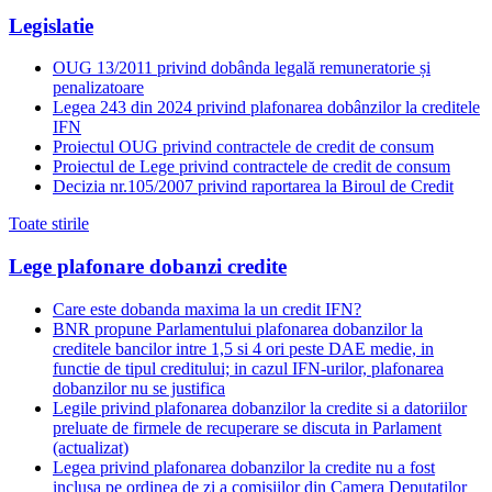
Legislatie
OUG 13/2011 privind dobânda legală remuneratorie și
penalizatoare
Legea 243 din 2024 privind plafonarea dobânzilor la creditele
IFN
Proiectul OUG privind contractele de credit de consum
Proiectul de Lege privind contractele de credit de consum
Decizia nr.105/2007 privind raportarea la Biroul de Credit
Toate stirile
Lege plafonare dobanzi credite
Care este dobanda maxima la un credit IFN?
BNR propune Parlamentului plafonarea dobanzilor la
creditele bancilor intre 1,5 si 4 ori peste DAE medie, in
functie de tipul creditului; in cazul IFN-urilor, plafonarea
dobanzilor nu se justifica
Legile privind plafonarea dobanzilor la credite si a datoriilor
preluate de firmele de recuperare se discuta in Parlament
(actualizat)
Legea privind plafonarea dobanzilor la credite nu a fost
inclusa pe ordinea de zi a comisiilor din Camera Deputatilor