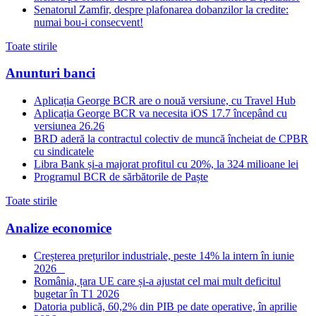
Senatorul Zamfir, despre plafonarea dobanzilor la credite:
numai bou-i consecvent!
Toate stirile
Anunturi banci
Aplicația George BCR are o nouă versiune, cu Travel Hub
Aplicația George BCR va necesita iOS 17.7 începând cu
versiunea 26.26
BRD aderă la contractul colectiv de muncă încheiat de CPBR
cu sindicatele
Libra Bank și-a majorat profitul cu 20%, la 324 milioane lei
Programul BCR de sărbătorile de Paște
Toate stirile
Analize economice
Creșterea prețurilor industriale, peste 14% la intern în iunie
2026
România, țara UE care și-a ajustat cel mai mult deficitul
bugetar în T1 2026
Datoria publică, 60,2% din PIB pe date operative, în aprilie