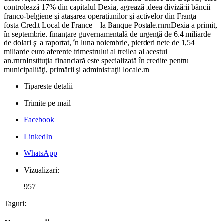
controlează 17% din capitalul Dexia, agrează ideea divizării băncii
franco-belgiene şi ataşarea operaţiunilor şi activelor din Franţa –
fosta Credit Local de France – la Banque Postale.rnrnDexia a primit,
în septembrie, finanţare guvernamentală de urgenţă de 6,4 miliarde
de dolari şi a raportat, în luna noiembrie, pierderi nete de 1,54
miliarde euro aferente trimestrului al treilea al acestui
an.rnrnInstituţia financiară este specializată în credite pentru
municipalităţi, primării şi administraţii locale.rn
Tipareste detalii
Trimite pe mail
Facebook
LinkedIn
WhatsApp
Vizualizari:
957
Taguri: