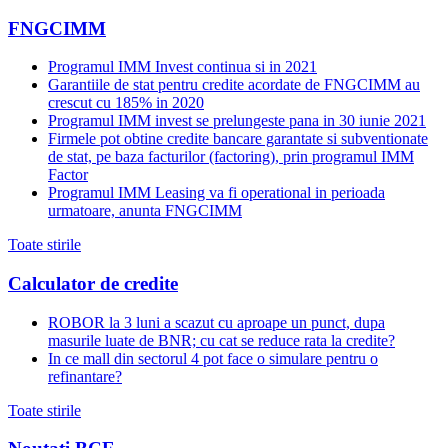
FNGCIMM
Programul IMM Invest continua si in 2021
Garantiile de stat pentru credite acordate de FNGCIMM au
crescut cu 185% in 2020
Programul IMM invest se prelungeste pana in 30 iunie 2021
Firmele pot obtine credite bancare garantate si subventionate
de stat, pe baza facturilor (factoring), prin programul IMM
Factor
Programul IMM Leasing va fi operational in perioada
urmatoare, anunta FNGCIMM
Toate stirile
Calculator de credite
ROBOR la 3 luni a scazut cu aproape un punct, dupa
masurile luate de BNR; cu cat se reduce rata la credite?
In ce mall din sectorul 4 pot face o simulare pentru o
refinantare?
Toate stirile