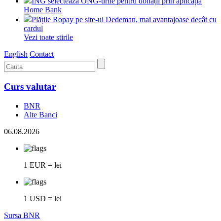
ING selectează ONG-urile pentru donații prin aplicația
Home Bank
Plățile Ropay pe site-ul Dedeman, mai avantajoase decât cu
cardul
Vezi toate stirile
English
Contact
Curs valutar
BNR
Alte Banci
06.08.2026
1 EUR = lei
1 USD = lei
Sursa BNR