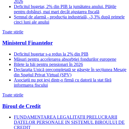
2026
Deficitul bugetar, 2% din PIB la jumătatea anului. Plățile
pentru dobânzi, mai mari decât ajustarea fiscală
Semnal de alarmă - producția industrială, -3,3% după primele
cinci luni ale anului
Toate stirile
Ministerul Finantelor
Deficitul bugetar s-a redus la 2% din PIB
Măsuri pentru accelerarea absorbției fondurilor europene
Bilete la băi pentru pensionari în 2026
Declarația Unică precompletată se găsește în secțiunea Mesaje
din Spațiul Privat Virtual (SPV)
Asociații nu pot ieși dintr-o firmă cu datorii la stat fără
informarea fiscului
Toate stirile
Biroul de Credit
FUNDAMENTAREA LEGALITATII PRELUCRARII
DATELOR PERSONALE IN SISTEMUL BIROULUI DE
CREDIT