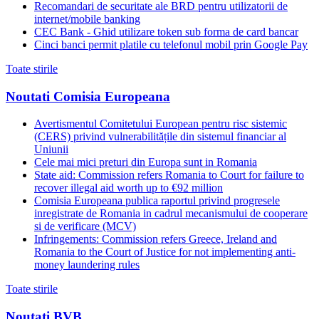
Recomandari de securitate ale BRD pentru utilizatorii de
internet/mobile banking
CEC Bank - Ghid utilizare token sub forma de card bancar
Cinci banci permit platile cu telefonul mobil prin Google Pay
Toate stirile
Noutati Comisia Europeana
Avertismentul Comitetului European pentru risc sistemic
(CERS) privind vulnerabilitățile din sistemul financiar al
Uniunii
Cele mai mici preturi din Europa sunt in Romania
State aid: Commission refers Romania to Court for failure to
recover illegal aid worth up to €92 million
Comisia Europeana publica raportul privind progresele
inregistrate de Romania in cadrul mecanismului de cooperare
si de verificare (MCV)
Infringements: Commission refers Greece, Ireland and
Romania to the Court of Justice for not implementing anti-
money laundering rules
Toate stirile
Noutati BVB