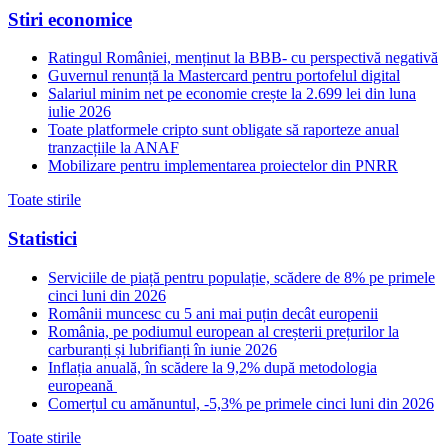
Stiri economice
Ratingul României, menținut la BBB- cu perspectivă negativă
Guvernul renunță la Mastercard pentru portofelul digital
Salariul minim net pe economie crește la 2.699 lei din luna
iulie 2026
Toate platformele cripto sunt obligate să raporteze anual
tranzacțiile la ANAF
Mobilizare pentru implementarea proiectelor din PNRR
Toate stirile
Statistici
Serviciile de piață pentru populație, scădere de 8% pe primele
cinci luni din 2026
Românii muncesc cu 5 ani mai puțin decât europenii
România, pe podiumul european al creșterii prețurilor la
carburanți și lubrifianți în iunie 2026
Inflația anuală, în scădere la 9,2% după metodologia
europeană
Comerțul cu amănuntul, -5,3% pe primele cinci luni din 2026
Toate stirile