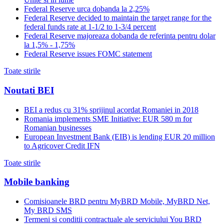
Federal Reserve urca dobanda la 2,25%
Federal Reserve decided to maintain the target range for the
federal funds rate at 1-1/2 to 1-3/4 percent
Federal Reserve majoreaza dobanda de referinta pentru dolar
la 1,5% - 1,75%
Federal Reserve issues FOMC statement
Toate stirile
Noutati BEI
BEI a redus cu 31% sprijinul acordat Romaniei in 2018
Romania implements SME Initiative: EUR 580 m for
Romanian businesses
European Investment Bank (EIB) is lending EUR 20 million
to Agricover Credit IFN
Toate stirile
Mobile banking
Comisioanele BRD pentru MyBRD Mobile, MyBRD Net,
My BRD SMS
Termeni si conditii contractuale ale serviciului You BRD