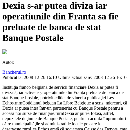
Dexia s-ar putea diviza iar
operatiunile din Franta sa fie
preluate de banca de stat
Banque Postale
Autor:
Bancherul.ro
Publicat la: 2008-12-26 16:10
Ultima actualizare: 2008-12-26 16:10
Instituţia franco-belgiană de servicii financiare Dexia ar putea fi
divizată, iar activele şi operaţiunile din Franţa preluate de banca de
stat Banque Postale, potrivit ediţiei de vineri a publicaţiei Les
Echos.rnrnCotidianul belgian La Libre Belgique a scris, miercuri, că
Dexia ar putea intra într-un parteneriat cu Banque Postale pentru a
accesa noi surse de finanţare.rnrnDexia ar putea folosi, astfel,
depozitele deţinute de Banque Postale, pentru a acorda împrumuturi
către municipalităţile şi administraţiile locale pe care le
deserveşte.rnrnLes Echos arată că societatea Caisse des Depots, care