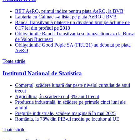
BET AeRO, primul indice pentru piata AeRO, la BVB
Laptaria cu Caimac s-a listat pe piata AeRO a BVB
Banca Transilvania plateste un dividend brut pe actiune de
0,17 lei din profitul pe 2018
Obligatiunile Bancii Transilvania se tranzactioneaza la Bursa
de Valori Bucuresti
Obligatiunile Good Pople SA (FRU21) au debutat pe piata
AeRO
Toate stirile
Institutul National de Statistica
Comerțul, scădere lunară dar peste nivelul cumulat de anul
trecut
Agricultura, în scădere cu 4,3% anul trecut
Producția industrială, în scădere pe primele cinci luni ale
anului
Prețurile industriale, scădere marginală în mai 2025
România, la 78% din PIB-ul mediu pe locuitor al UE
Toate stirile