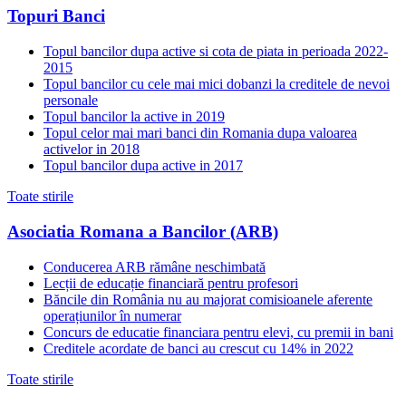
Topuri Banci
Topul bancilor dupa active si cota de piata in perioada 2022-
2015
Topul bancilor cu cele mai mici dobanzi la creditele de nevoi
personale
Topul bancilor la active in 2019
Topul celor mai mari banci din Romania dupa valoarea
activelor in 2018
Topul bancilor dupa active in 2017
Toate stirile
Asociatia Romana a Bancilor (ARB)
Conducerea ARB rămâne neschimbată
Lecții de educație financiară pentru profesori
Băncile din România nu au majorat comisioanele aferente
operațiunilor în numerar
Concurs de educatie financiara pentru elevi, cu premii in bani
Creditele acordate de banci au crescut cu 14% in 2022
Toate stirile