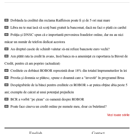
Dobânda la creditul din reclama Raiffeisen poate fi și de 5 ori mai mare
Libra nu te mai lasă să scoți bani gratuit la bancomat, dacă nu faci o plată cu cardul
Poliția și DNSC spun că e importantă prevenirea fraudelor online, dar nu au nici
măcar un număr de telefon dedicat acestora
Au dreptul casele de schimb valutar să-mi refuze bancnote euro vechi?
Am plătit rata la credit în avans, însă banca m-a amenințat cu raportarea la Biroul de
Credit, pentru că am poprire (actualizat)
Creditele cu dobânzi ROBOR reprezintă doar 18% din totalul împrumuturilor în lei
Prostia și domnia se plătesc, spune o doamnă care a "investit" în programul Brua
Despăgubirile de la bănci pentru creditele cu ROBOR s-ar putea obține abia peste 5
ani; exemplu de calcul al unui potențial prejudiciu
BCR a vorbit "pe șleau" cu oamenii despre ROBOR
Poate face cineva un credit online pe numele meu, doar cu buletinul?
Vezi toate stirile
English
Contact