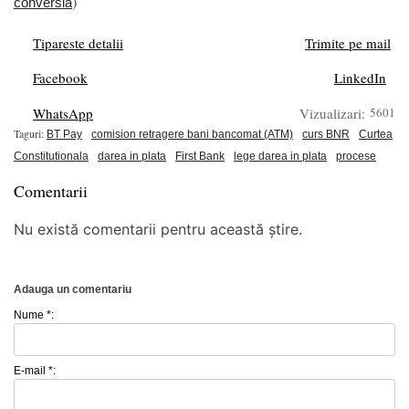
)
conversia
Tipareste detalii
Trimite pe mail
Facebook
LinkedIn
WhatsApp
Vizualizari:
5601
Taguri:
BT Pay
comision retragere bani bancomat (ATM)
curs BNR
Curtea
Constitutionala
darea in plata
First Bank
lege darea in plata
procese
Comentarii
Nu există comentarii pentru această știre.
Adauga un comentariu
Nume *:
E-mail *: