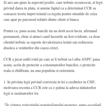
Si aici am ajuns la aspectul pozitiv, care trebuie recunoscut, al legii
privind darea in plata, si anume faptul ca a determinat CCR sa
consacre teoria impreviziunii ca regula pentru situatiile de criza
care apar pe parcursul relatiei dintre client si banca.
Pentru ca, pana acum, bancile nu au dorit acest lucru, afirmand
permanent, chiar si atunci cand lucrurile au fost evidente, ca doar
clientul trebuie sa suporte devalorizarea leului sau reducerea
drastica a veniturilor din cauza crizei.
CCR a jucat astfel rolul pe care ar fi trebuit sa-l aiba ANPC pana
acum, acela de protectie a consumatorilor bancilor, o protectie
reala si ehilibrata, nu una populista si extremista.
1. In privinta legii privind conversia in lei a creditelor in CHF,
motivarea recenta a CCR este ca o palma la adresa initiatorilor
legii si sustinatorilor lor.
“În virtutea principiului nominalismului monetar, suma acordată