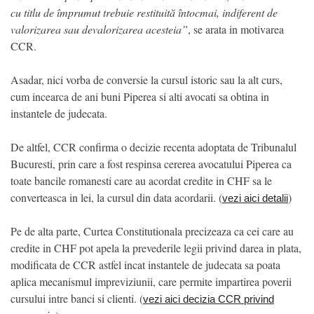
cu titlu de împrumut trebuie restituită întocmai, indiferent de
valorizarea sau devalorizarea acesteia”
, se arata in motivarea
CCR.
Asadar, nici vorba de conversie la cursul istoric sau la alt curs,
cum incearca de ani buni Piperea si alti avocati sa obtina in
instantele de judecata.
De altfel, CCR confirma o decizie recenta adoptata de Tribunalul
Bucuresti, prin care a fost respinsa cererea avocatului Piperea ca
toate bancile romanesti care au acordat credite in CHF sa le
converteasca in lei, la cursul din data acordarii. (
)
vezi aici detalii
Pe de alta parte, Curtea Constitutionala precizeaza ca cei care au
credite in CHF pot apela la prevederile legii privind darea in plata,
modificata de CCR astfel incat instantele de judecata sa poata
aplica mecanismul impreviziunii, care permite impartirea poverii
cursului intre banci si clienti. (
vezi aici decizia CCR privind