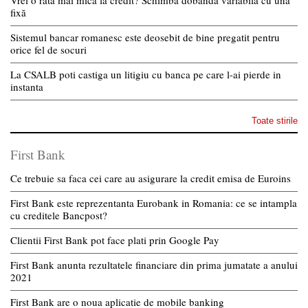
Vrei o rată mai mică la credit? Schimbă dobânda variabilă cu una
fixă
Sistemul bancar romanesc este deosebit de bine pregatit pentru
orice fel de socuri
La CSALB poti castiga un litigiu cu banca pe care l-ai pierde in
instanta
Toate stirile
First Bank
Ce trebuie sa faca cei care au asigurare la credit emisa de Euroins
First Bank este reprezentanta Eurobank in Romania: ce se intampla
cu creditele Bancpost?
Clientii First Bank pot face plati prin Google Pay
First Bank anunta rezultatele financiare din prima jumatate a anului
2021
First Bank are o noua aplicatie de mobile banking