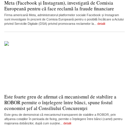
Meta (Facebook și Instagram), investigată de Comisia
Europeană pentru că face reclamă la fraude financiare
Firma americană Meta, administratorul platformelor sociale Facebook și Instagram
sunt investigate în prezent de Comisia Europeană pentru o posibilă încălcare a Actului
privind Serviciile Digitale (DSA) privind promovarea reclamelor la...
detalii
Este foarte greu de afirmat că mecanismul de stabilire a
ROBOR permite o înțelegere între bănci, spune fostul
economist șef al Consiliului Concurenței
Este greu de demonstrat că mecanismul transparent de stabilire a ROBOR, prin
afișarea cotațiilor în perioada de fixing, permite o înțelegere între bănci (cartel) pentru
majorarea dobânzilor, după cum susține...
detalii