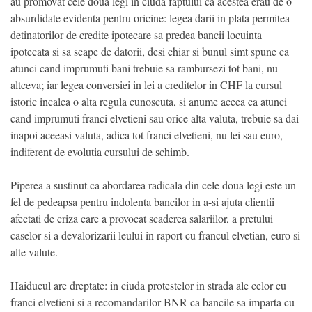
au promovat cele doua legi in ciuda faptului ca acestea erau de o
absurdidate evidenta pentru oricine: legea darii in plata permitea
detinatorilor de credite ipotecare sa predea bancii locuinta
ipotecata si sa scape de datorii, desi chiar si bunul simt spune ca
atunci cand imprumuti bani trebuie sa rambursezi tot bani, nu
altceva; iar legea conversiei in lei a creditelor in CHF la cursul
istoric incalca o alta regula cunoscuta, si anume aceea ca atunci
cand imprumuti franci elvetieni sau orice alta valuta, trebuie sa dai
inapoi aceeasi valuta, adica tot franci elvetieni, nu lei sau euro,
indiferent de evolutia cursului de schimb.
Piperea a sustinut ca abordarea radicala din cele doua legi este un
fel de pedeapsa pentru indolenta bancilor in a-si ajuta clientii
afectati de criza care a provocat scaderea salariilor, a pretului
caselor si a devalorizarii leului in raport cu francul elvetian, euro si
alte valute.
Haiducul are dreptate: in ciuda protestelor in strada ale celor cu
franci elvetieni si a recomandarilor BNR ca bancile sa imparta cu