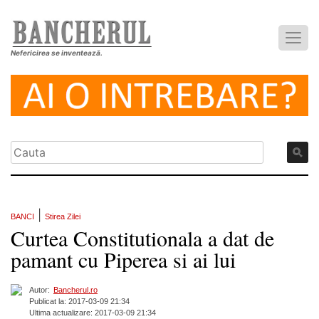
Nefericirea se inventează.
|
BANCI
Stirea Zilei
Curtea Constitutionala a dat de
pamant cu Piperea si ai lui
Autor:
Bancherul.ro
Publicat la: 2017-03-09 21:34
Ultima actualizare: 2017-03-09 21:34