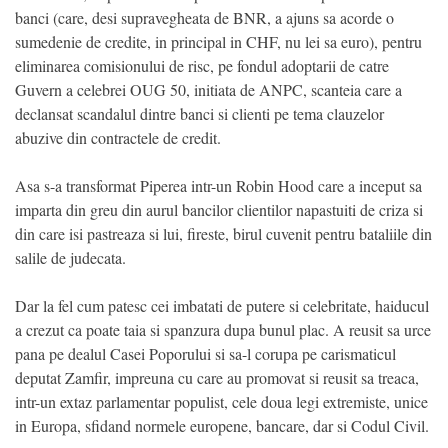
banci (care, desi supravegheata de BNR, a ajuns sa acorde o
sumedenie de credite, in principal in CHF, nu lei sa euro), pentru
eliminarea comisionului de risc, pe fondul adoptarii de catre
Guvern a celebrei OUG 50, initiata de ANPC, scanteia care a
declansat scandalul dintre banci si clienti pe tema clauzelor
abuzive din contractele de credit.
Asa s-a transformat Piperea intr-un Robin Hood care a inceput sa
imparta din greu din aurul bancilor clientilor napastuiti de criza si
din care isi pastreaza si lui, fireste, birul cuvenit pentru bataliile din
salile de judecata.
Dar la fel cum patesc cei imbatati de putere si celebritate, haiducul
a crezut ca poate taia si spanzura dupa bunul plac. A reusit sa urce
pana pe dealul Casei Poporului si sa-l corupa pe carismaticul
deputat Zamfir, impreuna cu care au promovat si reusit sa treaca,
intr-un extaz parlamentar populist, cele doua legi extremiste, unice
in Europa, sfidand normele europene, bancare, dar si Codul Civil.