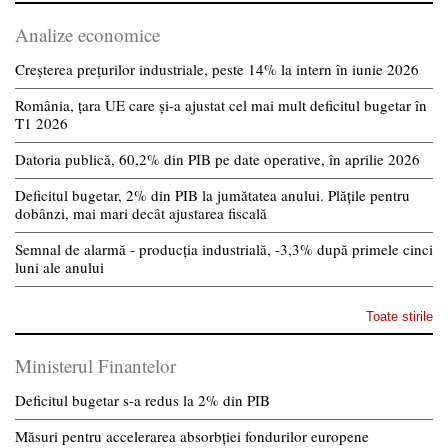
Analize economice
Creșterea prețurilor industriale, peste 14% la intern în iunie 2026
România, țara UE care și-a ajustat cel mai mult deficitul bugetar în
T1 2026
Datoria publică, 60,2% din PIB pe date operative, în aprilie 2026
Deficitul bugetar, 2% din PIB la jumătatea anului. Plățile pentru
dobânzi, mai mari decât ajustarea fiscală
Semnal de alarmă - producția industrială, -3,3% după primele cinci
luni ale anului
Toate stirile
Ministerul Finantelor
Deficitul bugetar s-a redus la 2% din PIB
Măsuri pentru accelerarea absorbției fondurilor europene