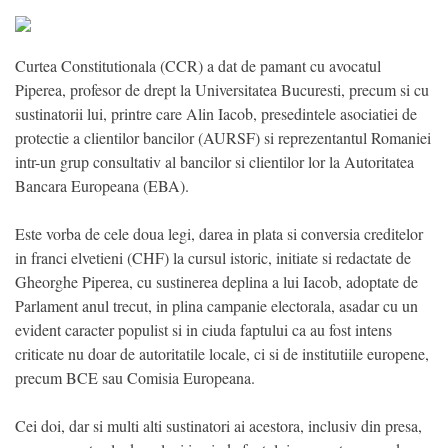
Curtea Constitutionala (CCR) a dat de pamant cu avocatul
Piperea, profesor de drept la Universitatea Bucuresti, precum si cu
sustinatorii lui, printre care Alin Iacob, presedintele asociatiei de
protectie a clientilor bancilor (AURSF) si reprezentantul Romaniei
intr-un grup consultativ al bancilor si clientilor lor la Autoritatea
Bancara Europeana (EBA).
Este vorba de cele doua legi, darea in plata si conversia creditelor
in franci elvetieni (CHF) la cursul istoric, initiate si redactate de
Gheorghe Piperea, cu sustinerea deplina a lui Iacob, adoptate de
Parlament anul trecut, in plina campanie electorala, asadar cu un
evident caracter populist si in ciuda faptului ca au fost intens
criticate nu doar de autoritatile locale, ci si de institutiile europene,
precum BCE sau Comisia Europeana.
Cei doi, dar si multi alti sustinatori ai acestora, inclusiv din presa,