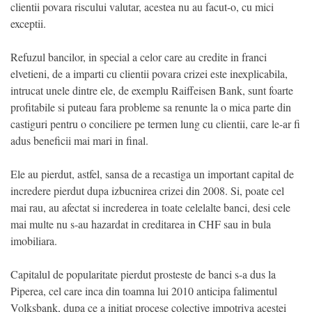
clientii povara riscului valutar, acestea nu au facut-o, cu mici
exceptii.
Refuzul bancilor, in special a celor care au credite in franci
elvetieni, de a imparti cu clientii povara crizei este inexplicabila,
intrucat unele dintre ele, de exemplu Raiffeisen Bank, sunt foarte
profitabile si puteau fara probleme sa renunte la o mica parte din
castiguri pentru o conciliere pe termen lung cu clientii, care le-ar fi
adus beneficii mai mari in final.
Ele au pierdut, astfel, sansa de a recastiga un important capital de
incredere pierdut dupa izbucnirea crizei din 2008. Si, poate cel
mai rau, au afectat si increderea in toate celelalte banci, desi cele
mai multe nu s-au hazardat in creditarea in CHF sau in bula
imobiliara.
Capitalul de popularitate pierdut prosteste de banci s-a dus la
Piperea, cel care inca din toamna lui 2010 anticipa falimentul
Volksbank, dupa ce a initiat procese colective impotriva acestei