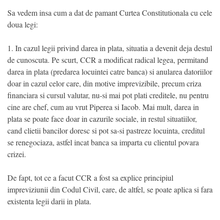
Sa vedem insa cum a dat de pamant Curtea Constitutionala cu cele
doua legi:
1. In cazul legii privind darea in plata, situatia a devenit deja destul
de cunoscuta. Pe scurt, CCR a modificat radical legea, permitand
darea in plata (predarea locuintei catre banca) si anularea datoriilor
doar in cazul celor care, din motive imprevizibile, precum criza
financiara si cursul valutar, nu-si mai pot plati creditele, nu pentru
cine are chef, cum au vrut Piperea si Iacob. Mai mult, darea in
plata se poate face doar in cazurile sociale, in restul situatiilor,
cand clietii bancilor doresc si pot sa-si pastreze locuinta, creditul
se renegociaza, astfel incat banca sa imparta cu clientul povara
crizei.
De fapt, tot ce a facut CCR a fost sa explice principiul
impreviziunii din Codul Civil, care, de altfel, se poate aplica si fara
existenta legii darii in plata.