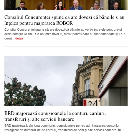
Consiliul Concurenței spune că are dovezi că băncile s-au
înțeles pentru majorarea ROBOR
Consiliul Concurenței spune că are dovezi că băncile au vorbit între ele pentru a-și
alinia cotațiile ROBOR la anumite niveluri, motiv pentru care au fost amendate și li s-a
cerut...
detalii
BRD majorează comisioanele la conturi, carduri,
transferuri și alte servicii bancare
BRD majorează, din luna octombrie, comisioanele pentru administrarea conturilor,
retragerile de numerar de pe carduri, transferuri de bani și alte servicii bancare. În