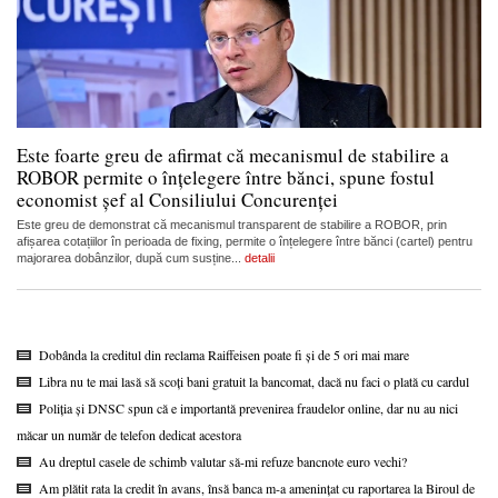
Este foarte greu de afirmat că mecanismul de stabilire a
ROBOR permite o înțelegere între bănci, spune fostul
economist șef al Consiliului Concurenței
Este greu de demonstrat că mecanismul transparent de stabilire a ROBOR, prin
afișarea cotațiilor în perioada de fixing, permite o înțelegere între bănci (cartel) pentru
majorarea dobânzilor, după cum susține...
detalii
Dobânda la creditul din reclama Raiffeisen poate fi și de 5 ori mai mare
Libra nu te mai lasă să scoți bani gratuit la bancomat, dacă nu faci o plată cu cardul
Poliția și DNSC spun că e importantă prevenirea fraudelor online, dar nu au nici
măcar un număr de telefon dedicat acestora
Au dreptul casele de schimb valutar să-mi refuze bancnote euro vechi?
Am plătit rata la credit în avans, însă banca m-a amenințat cu raportarea la Biroul de