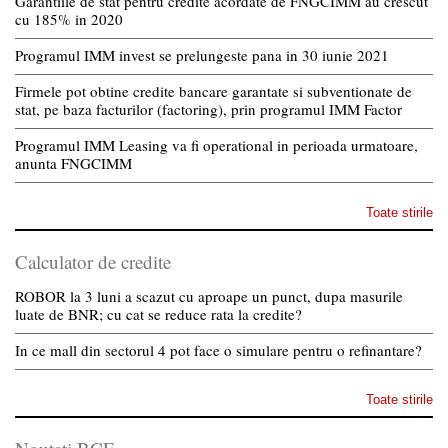
Garantiile de stat pentru credite acordate de FNGCIMM au crescut
cu 185% in 2020
Programul IMM invest se prelungeste pana in 30 iunie 2021
Firmele pot obtine credite bancare garantate si subventionate de
stat, pe baza facturilor (factoring), prin programul IMM Factor
Programul IMM Leasing va fi operational in perioada urmatoare,
anunta FNGCIMM
Toate stirile
Calculator de credite
ROBOR la 3 luni a scazut cu aproape un punct, dupa masurile
luate de BNR; cu cat se reduce rata la credite?
In ce mall din sectorul 4 pot face o simulare pentru o refinantare?
Toate stirile