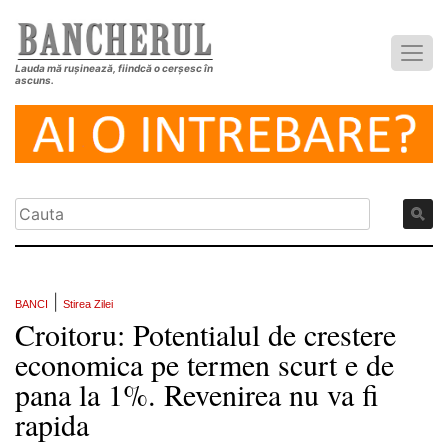
Lauda mă rușinează, fiindcă o cerșesc în
ascuns.
|
BANCI
Stirea Zilei
Croitoru: Potentialul de crestere
economica pe termen scurt e de
pana la 1%. Revenirea nu va fi
rapida