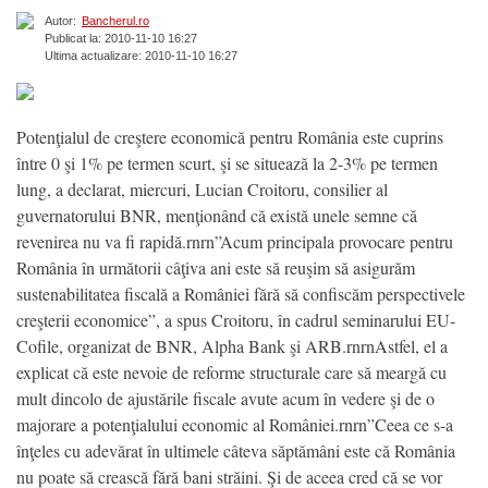
Autor:
Bancherul.ro
Publicat la: 2010-11-10 16:27
Ultima actualizare: 2010-11-10 16:27
Potenţialul de creştere economică pentru România este cuprins
între 0 şi 1% pe termen scurt, şi se situează la 2-3% pe termen
lung, a declarat, miercuri, Lucian Croitoru, consilier al
guvernatorului BNR, menţionând că există unele semne că
revenirea nu va fi rapidă.rnrn”Acum principala provocare pentru
România în următorii câţiva ani este să reuşim să asigurăm
sustenabilitatea fiscală a României fără să confiscăm perspectivele
creşterii economice”, a spus Croitoru, în cadrul seminarului EU-
Cofile, organizat de BNR, Alpha Bank şi ARB.rnrnAstfel, el a
explicat că este nevoie de reforme structurale care să meargă cu
mult dincolo de ajustările fiscale avute acum în vedere şi de o
majorare a potenţialului economic al României.rnrn”Ceea ce s-a
înţeles cu adevărat în ultimele câteva săptămâni este că România
nu poate să crească fără bani străini. Şi de aceea cred că se vor