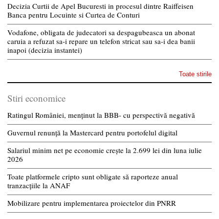
Decizia Curtii de Apel Bucuresti in procesul dintre Raiffeisen
Banca pentru Locuinte si Curtea de Conturi
Vodafone, obligata de judecatori sa despagubeasca un abonat
caruia a refuzat sa-i repare un telefon stricat sau sa-i dea banii
inapoi (decizia instantei)
Toate stirile
Stiri economice
Ratingul României, menținut la BBB- cu perspectivă negativă
Guvernul renunță la Mastercard pentru portofelul digital
Salariul minim net pe economie crește la 2.699 lei din luna iulie
2026
Toate platformele cripto sunt obligate să raporteze anual
tranzacțiile la ANAF
Mobilizare pentru implementarea proiectelor din PNRR