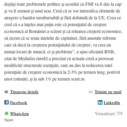
depăşi toate problemele politice şi acordul cu FMI va fi dus la cap
şi va fi semnat şi unul nou. Cred că se vor intensifica eforturile de
atragere a banilor nerabursabili şi fără dobândă de la UE. Ceea ce
cred că s-a înţeles mai puţin este că potenţialul de creştere
economică al României a scăzut şi că reluarea creşterii economice,
să zicem că se reiau intrările de capitaluri, fără anumite reforme
care să ducă la creşterea potenţialului de creştere, va crea nu
numai locuri de muncă, ci şi probleme”, a spus oficialul BNR,
citat de Mediafax.rnrnEl a precizat că actuala criză a provocat
modificări structurale esenţiale, care au dus la reducerea ratei
potenţiale de creştere economică la 2-3% pe termen lung, potrivit
unor estimări, şi la sub 1% pe termen scurt.rn
Tipareste detalii
Trimite pe mail
Facebook
LinkedIn
WhatsApp
Vizualizari:
728
Taguri: