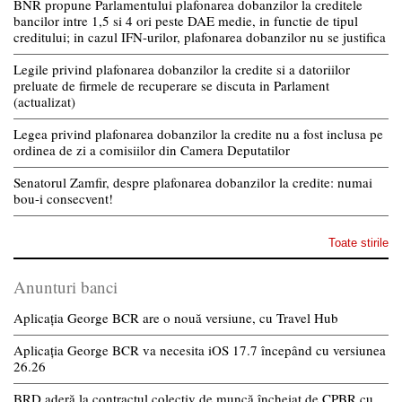
BNR propune Parlamentului plafonarea dobanzilor la creditele
bancilor intre 1,5 si 4 ori peste DAE medie, in functie de tipul
creditului; in cazul IFN-urilor, plafonarea dobanzilor nu se justifica
Legile privind plafonarea dobanzilor la credite si a datoriilor
preluate de firmele de recuperare se discuta in Parlament
(actualizat)
Legea privind plafonarea dobanzilor la credite nu a fost inclusa pe
ordinea de zi a comisiilor din Camera Deputatilor
Senatorul Zamfir, despre plafonarea dobanzilor la credite: numai
bou-i consecvent!
Toate stirile
Anunturi banci
Aplicația George BCR are o nouă versiune, cu Travel Hub
Aplicația George BCR va necesita iOS 17.7 începând cu versiunea
26.26
BRD aderă la contractul colectiv de muncă încheiat de CPBR cu