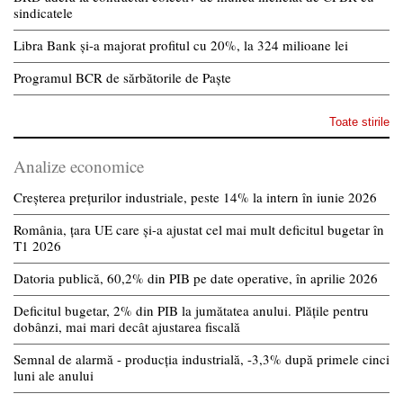
sindicatele
Libra Bank și-a majorat profitul cu 20%, la 324 milioane lei
Programul BCR de sărbătorile de Paște
Toate stirile
Analize economice
Creșterea prețurilor industriale, peste 14% la intern în iunie 2026
România, țara UE care și-a ajustat cel mai mult deficitul bugetar în
T1 2026
Datoria publică, 60,2% din PIB pe date operative, în aprilie 2026
Deficitul bugetar, 2% din PIB la jumătatea anului. Plățile pentru
dobânzi, mai mari decât ajustarea fiscală
Semnal de alarmă - producția industrială, -3,3% după primele cinci
luni ale anului