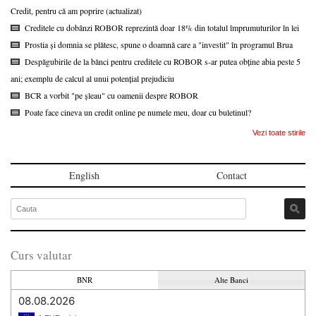
Credit, pentru că am poprire (actualizat)
Creditele cu dobânzi ROBOR reprezintă doar 18% din totalul împrumuturilor în lei
Prostia și domnia se plătesc, spune o doamnă care a "investit" în programul Brua
Despăgubirile de la bănci pentru creditele cu ROBOR s-ar putea obține abia peste 5
ani; exemplu de calcul al unui potențial prejudiciu
BCR a vorbit "pe șleau" cu oamenii despre ROBOR
Poate face cineva un credit online pe numele meu, doar cu buletinul?
Vezi toate stirile
English
Contact
Curs valutar
BNR
Alte Banci
08.08.2026