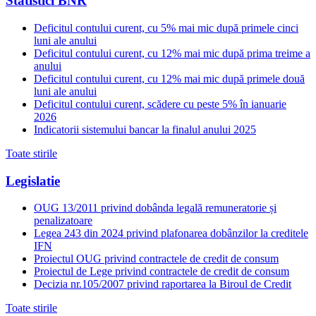
Statistici BNR
Deficitul contului curent, cu 5% mai mic după primele cinci
luni ale anului
Deficitul contului curent, cu 12% mai mic după prima treime a
anului
Deficitul contului curent, cu 12% mai mic după primele două
luni ale anului
Deficitul contului curent, scădere cu peste 5% în ianuarie
2026
Indicatorii sistemului bancar la finalul anului 2025
Toate stirile
Legislatie
OUG 13/2011 privind dobânda legală remuneratorie și
penalizatoare
Legea 243 din 2024 privind plafonarea dobânzilor la creditele
IFN
Proiectul OUG privind contractele de credit de consum
Proiectul de Lege privind contractele de credit de consum
Decizia nr.105/2007 privind raportarea la Biroul de Credit
Toate stirile