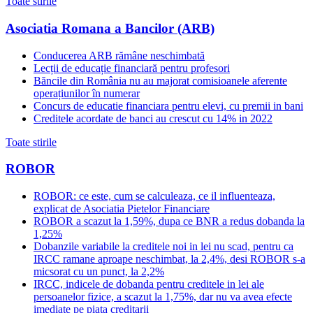
Toate stirile
Asociatia Romana a Bancilor (ARB)
Conducerea ARB rămâne neschimbată
Lecții de educație financiară pentru profesori
Băncile din România nu au majorat comisioanele aferente
operațiunilor în numerar
Concurs de educatie financiara pentru elevi, cu premii in bani
Creditele acordate de banci au crescut cu 14% in 2022
Toate stirile
ROBOR
ROBOR: ce este, cum se calculeaza, ce il influenteaza,
explicat de Asociatia Pietelor Financiare
ROBOR a scazut la 1,59%, dupa ce BNR a redus dobanda la
1,25%
Dobanzile variabile la creditele noi in lei nu scad, pentru ca
IRCC ramane aproape neschimbat, la 2,4%, desi ROBOR s-a
micsorat cu un punct, la 2,2%
IRCC, indicele de dobanda pentru creditele in lei ale
persoanelor fizice, a scazut la 1,75%, dar nu va avea efecte
imediate pe piata creditarii