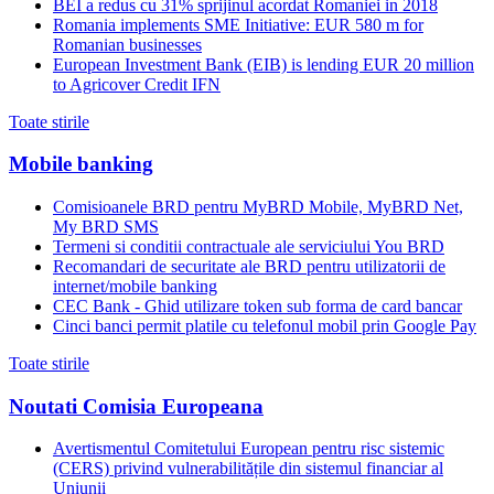
BEI a redus cu 31% sprijinul acordat Romaniei in 2018
Romania implements SME Initiative: EUR 580 m for
Romanian businesses
European Investment Bank (EIB) is lending EUR 20 million
to Agricover Credit IFN
Toate stirile
Mobile banking
Comisioanele BRD pentru MyBRD Mobile, MyBRD Net,
My BRD SMS
Termeni si conditii contractuale ale serviciului You BRD
Recomandari de securitate ale BRD pentru utilizatorii de
internet/mobile banking
CEC Bank - Ghid utilizare token sub forma de card bancar
Cinci banci permit platile cu telefonul mobil prin Google Pay
Toate stirile
Noutati Comisia Europeana
Avertismentul Comitetului European pentru risc sistemic
(CERS) privind vulnerabilitățile din sistemul financiar al
Uniunii