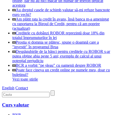
online, dar nu au nici măcar un număr de telefon dedicat
acestora
Au dreptul casele de schimb valutar să-mi refuze bancnote
euro vechi?
Am plătit rata la credit în avans, însă banca m-a amenințat
cu raportarea la Biroul de Credit, pentru că am poprire
(actualizat)
Creditele cu dobânzi ROBOR reprezintă doar 18% din
totalul împrumuturilor în lei
Prostia și domnia se plătesc, spune o doamnă care a
"investit" în programul Brua
Despăgubirile de la bănci pentru creditele cu ROBOR s-ar
putea obține abia peste 5 ani; exemplu de calcul al unui
potențial prejudiciu
BCR a vorbit "pe șleau" cu oamenii despre ROBOR
Poate face cineva un credit online pe numele meu, doar cu
buletinul?
Vezi toate stirile
English
Contact
Curs valutar
BNR