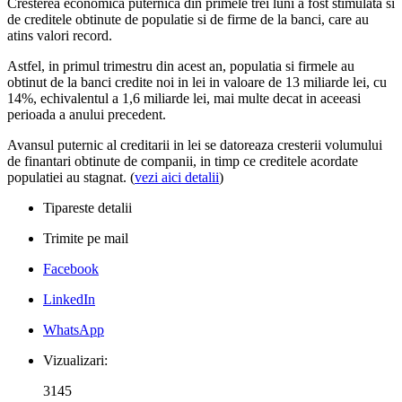
Cresterea economica puternica din primele trei luni a fost stimulata si
de creditele obtinute de populatie si de firme de la banci, care au
atins valori record.
Astfel, in primul trimestru din acest an, populatia si firmele au
obtinut de la banci credite noi in lei in valoare de 13 miliarde lei, cu
14%, echivalentul a 1,6 miliarde lei, mai multe decat in aceeasi
perioada a anului precedent.
Avansul puternic al creditarii in lei se datoreaza cresterii volumului
de finantari obtinute de companii, in timp ce creditele acordate
populatiei au stagnat. (
vezi aici detalii
)
Tipareste detalii
Trimite pe mail
Facebook
LinkedIn
WhatsApp
Vizualizari:
3145