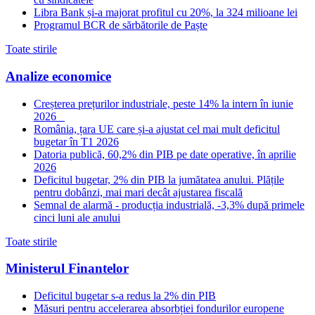
Libra Bank și-a majorat profitul cu 20%, la 324 milioane lei
Programul BCR de sărbătorile de Paște
Toate stirile
Analize economice
Creșterea prețurilor industriale, peste 14% la intern în iunie
2026
România, țara UE care și-a ajustat cel mai mult deficitul
bugetar în T1 2026
Datoria publică, 60,2% din PIB pe date operative, în aprilie
2026
Deficitul bugetar, 2% din PIB la jumătatea anului. Plățile
pentru dobânzi, mai mari decât ajustarea fiscală
Semnal de alarmă - producția industrială, -3,3% după primele
cinci luni ale anului
Toate stirile
Ministerul Finantelor
Deficitul bugetar s-a redus la 2% din PIB
Măsuri pentru accelerarea absorbției fondurilor europene