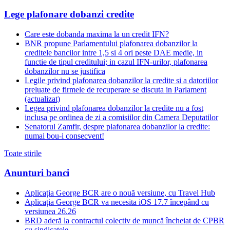
Lege plafonare dobanzi credite
Care este dobanda maxima la un credit IFN?
BNR propune Parlamentului plafonarea dobanzilor la
creditele bancilor intre 1,5 si 4 ori peste DAE medie, in
functie de tipul creditului; in cazul IFN-urilor, plafonarea
dobanzilor nu se justifica
Legile privind plafonarea dobanzilor la credite si a datoriilor
preluate de firmele de recuperare se discuta in Parlament
(actualizat)
Legea privind plafonarea dobanzilor la credite nu a fost
inclusa pe ordinea de zi a comisiilor din Camera Deputatilor
Senatorul Zamfir, despre plafonarea dobanzilor la credite:
numai bou-i consecvent!
Toate stirile
Anunturi banci
Aplicația George BCR are o nouă versiune, cu Travel Hub
Aplicația George BCR va necesita iOS 17.7 începând cu
versiunea 26.26
BRD aderă la contractul colectiv de muncă încheiat de CPBR
cu sindicatele