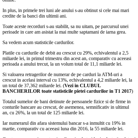
In plus, in primele trei luni ale anului s-au obtinut si cele mai mari
credite de la banci din ultimii ani.
Toate aceste recorduri s-au stabilit, sa nu uitam, pe parcursul unei
perioade in care am asistat la mai multe saptamani de iarna grea.
Sa vedem acum statisticile cardurilor.
Platile cu cardurile de debit au crescut cu 29%, echivalentul a 2,5
miliarde lei, in primul trimestru din acest an, comparativ cu aceeasi
perioada a anului trecut, la un volum total de 11,1 miliarde lei.
Si valoarea retragerilor de numerar de pe carduri la ATM-uri a
crescut in acelasi interval cu 13%, echivalentul a 4,2 miliarde lei, la
un total de 37,362 miliarde lei. (
Vezi in CLUBUL
BANCHERILOR toate statisticile pietei cardurilor in T1 2017
)
Totalul sumelor de bani detinute de persoanele fizice si de firme in
conturile bancare au crescut, de asemenea, semnificativ in ultimul
an, cu 26%, la un total de 125 miliarde lei.
Iar numerarul din afara sistemului bancar s-a inmultit cu 19% in
martie, comparativ cu aceeasi luna din 2016, la 55 miliarde lei.