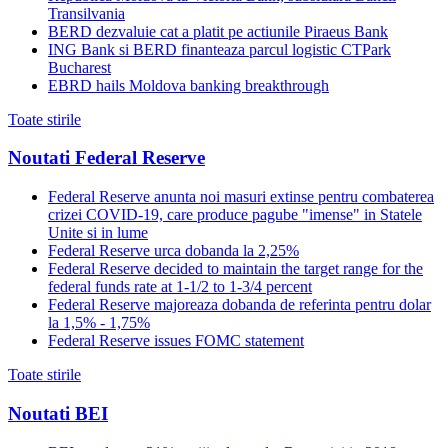
Transilvania
BERD dezvaluie cat a platit pe actiunile Piraeus Bank
ING Bank si BERD finanteaza parcul logistic CTPark
Bucharest
EBRD hails Moldova banking breakthrough
Toate stirile
Noutati Federal Reserve
Federal Reserve anunta noi masuri extinse pentru combaterea
crizei COVID-19, care produce pagube "imense" in Statele
Unite si in lume
Federal Reserve urca dobanda la 2,25%
Federal Reserve decided to maintain the target range for the
federal funds rate at 1-1/2 to 1-3/4 percent
Federal Reserve majoreaza dobanda de referinta pentru dolar
la 1,5% - 1,75%
Federal Reserve issues FOMC statement
Toate stirile
Noutati BEI