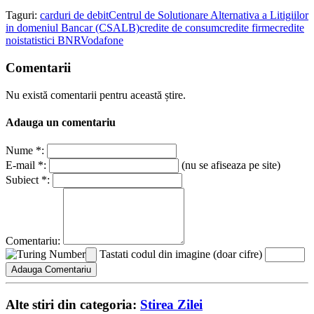
Taguri:
carduri de debit
Centrul de Solutionare Alternativa a Litigiilor
in domeniul Bancar (CSALB)
credite de consum
credite firme
credite
noi
statistici BNR
Vodafone
Comentarii
Nu există comentarii pentru această știre.
Adauga un comentariu
Nume *:
E-mail *:
(nu se afiseaza pe site)
Subiect *:
Comentariu:
Tastati codul din imagine (doar cifre)
Alte stiri din categoria:
Stirea Zilei