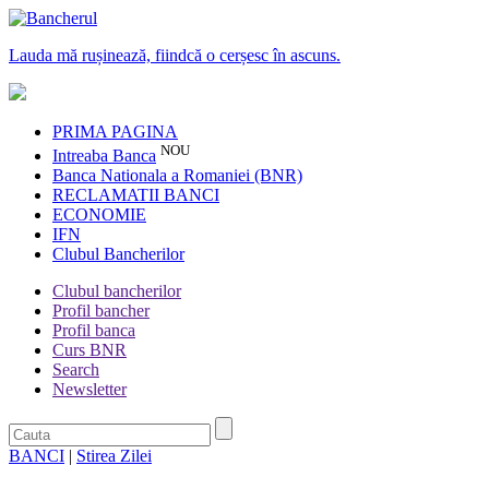
Lauda mă rușinează, fiindcă o cerșesc în ascuns.
PRIMA PAGINA
NOU
Intreaba Banca
Banca Nationala a Romaniei (BNR)
RECLAMATII BANCI
ECONOMIE
IFN
Clubul Bancherilor
Clubul bancherilor
Profil bancher
Profil banca
Curs BNR
Search
Newsletter
BANCI
|
Stirea Zilei