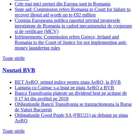
Cele mai mici preturi din Europa sunt in Romania
State aid: Commission refers Romania to Court for failure to
recover illegal aid worth up to €92 million
Comisia Europeana publica raportul privind progresele
inregistrate de Romania in cadrul mecanismului de cooperare
si de verificare (MCV)
Infringements: Commission refers Greece, Ireland and
Romania to the Court of Justice for not implementing anti-
money laundering rules
Toate stirile
Noutati BVB
BET AeRO, primul indice pentru piata AeRO, la BVB
Laptaria cu Caimac s-a listat pe piata AeRO a BVB
Banca Transilvania plateste un dividend brut pe actiune de
0,17 lei din profitul pe 2018
Obligatiunile Bancii Transilvania se tranzactioneaza la Bursa
de Valori Bucuresti
Obligatiunile Good Pople SA (FRU21) au debutat pe piata
AeRO
Toate stirile