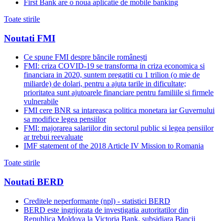
First Bank are o noua aplicatie de mobile banking
Toate stirile
Noutati FMI
Ce spune FMI despre băncile românești
FMI: criza COVID-19 se transforma in criza economica si
financiara in 2020, suntem pregatiti cu 1 trilion (o mie de
miliarde) de dolari, pentru a ajuta tarile in dificultate;
prioritatea sunt ajutoarele financiare pentru familiile si firmele
vulnerabile
FMI cere BNR sa intareasca politica monetara iar Guvernului
sa modifice legea pensiilor
FMI: majorarea salariilor din sectorul public si legea pensiilor
ar trebui reevaluate
IMF statement of the 2018 Article IV Mission to Romania
Toate stirile
Noutati BERD
Creditele neperformante (npl) - statistici BERD
BERD este ingrijorata de investigatia autoritatilor din
Republica Moldova la Victoria Bank, subsidiara Bancii