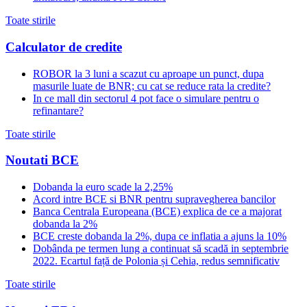
Toate stirile
Calculator de credite
ROBOR la 3 luni a scazut cu aproape un punct, dupa
masurile luate de BNR; cu cat se reduce rata la credite?
In ce mall din sectorul 4 pot face o simulare pentru o
refinantare?
Toate stirile
Noutati BCE
Dobanda la euro scade la 2,25%
Acord intre BCE si BNR pentru supravegherea bancilor
Banca Centrala Europeana (BCE) explica de ce a majorat
dobanda la 2%
BCE creste dobanda la 2%, dupa ce inflatia a ajuns la 10%
Dobânda pe termen lung a continuat să scadă in septembrie
2022. Ecartul față de Polonia și Cehia, redus semnificativ
Toate stirile