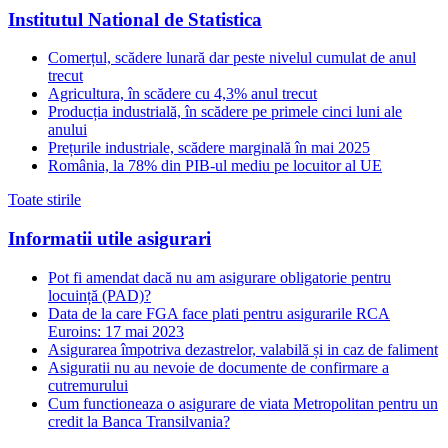
Institutul National de Statistica
Comerțul, scădere lunară dar peste nivelul cumulat de anul
trecut
Agricultura, în scădere cu 4,3% anul trecut
Producția industrială, în scădere pe primele cinci luni ale
anului
Prețurile industriale, scădere marginală în mai 2025
România, la 78% din PIB-ul mediu pe locuitor al UE
Toate stirile
Informatii utile asigurari
Pot fi amendat dacă nu am asigurare obligatorie pentru
locuință (PAD)?
Data de la care FGA face plati pentru asigurarile RCA
Euroins: 17 mai 2023
Asigurarea împotriva dezastrelor, valabilă și in caz de faliment
Asiguratii nu au nevoie de documente de confirmare a
cutremurului
Cum functioneaza o asigurare de viata Metropolitan pentru un
credit la Banca Transilvania?