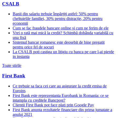
CSALB
Banii din salariu trebuie împărțiți astfel: 50% pentru
cheltuielile familiei, 30% pentru distracție, 20% pentru
economii
Cum se fac fraudele bancare online și cum ne ferim de ele
Vrei o rată mai mică la credit? Schimbă dobânda variabilă cu
una fixă
Sistemul bancar romanesc este deosebit de bine pregatit
pentru orice fel de socuri
La CSALB poti castiga un litigiu cu banca pe care l-ai pierde
in instanta
Toate stirile
First Bank
Ce trebuie sa faca cei care au asigurare la credit emisa de
Euroins
First Bank este reprezentanta Eurobank in Romania: ce se
intampla cu creditele Bancpost?
Clientii First Bank pot face plati prin Google Pay
First Bank anunta rezultatele financiare din prima jumatate a
anului 2021