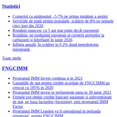
Statistici
Comerțul cu amănuntul, -5,7% pe prima jumătate a anului
Serviciile de piață pentru populație, scădere de 8% pe primele
cinci luni din 2026
Românii muncesc cu 5 ani mai puțin decât europenii
România, pe podiumul european al creșterii prețurilor la
carburanți și lubrifianți în iunie 2026
Inflația anuală, în scădere la 9,2% după metodologia
europeană
Toate stirile
FNGCIMM
Programul IMM Invest continua si in 2021
Garantiile de stat pentru credite acordate de FNGCIMM au
crescut cu 185% in 2020
Programul IMM invest se prelungeste pana in 30 iunie 2021
Firmele pot obtine credite bancare garantate si subventionate
de stat, pe baza facturilor (factoring), prin programul IMM
Factor
Programul IMM Leasing va fi operational in perioada
urmatoare, anunta FNGCIMM