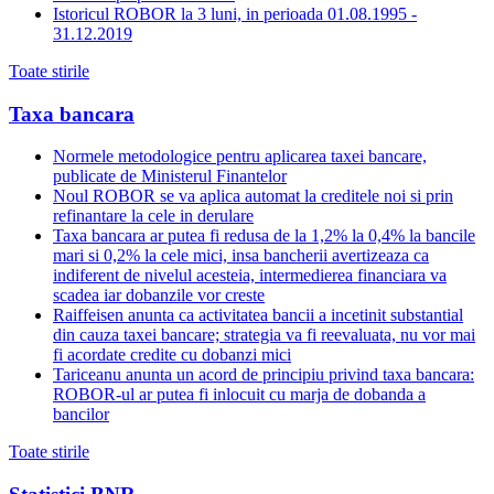
Istoricul ROBOR la 3 luni, in perioada 01.08.1995 -
31.12.2019
Toate stirile
Taxa bancara
Normele metodologice pentru aplicarea taxei bancare,
publicate de Ministerul Finantelor
Noul ROBOR se va aplica automat la creditele noi si prin
refinantare la cele in derulare
Taxa bancara ar putea fi redusa de la 1,2% la 0,4% la bancile
mari si 0,2% la cele mici, insa bancherii avertizeaza ca
indiferent de nivelul acesteia, intermedierea financiara va
scadea iar dobanzile vor creste
Raiffeisen anunta ca activitatea bancii a incetinit substantial
din cauza taxei bancare; strategia va fi reevaluata, nu vor mai
fi acordate credite cu dobanzi mici
Tariceanu anunta un acord de principiu privind taxa bancara:
ROBOR-ul ar putea fi inlocuit cu marja de dobanda a
bancilor
Toate stirile