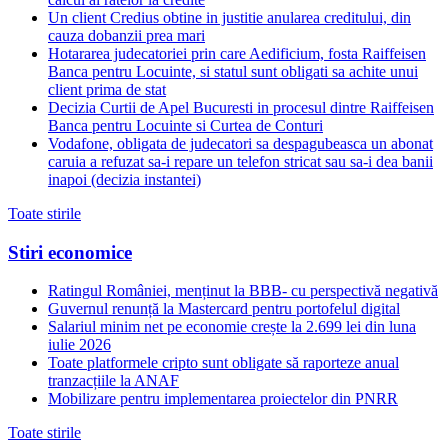
Un client Credius obtine in justitie anularea creditului, din
cauza dobanzii prea mari
Hotararea judecatoriei prin care Aedificium, fosta Raiffeisen
Banca pentru Locuinte, si statul sunt obligati sa achite unui
client prima de stat
Decizia Curtii de Apel Bucuresti in procesul dintre Raiffeisen
Banca pentru Locuinte si Curtea de Conturi
Vodafone, obligata de judecatori sa despagubeasca un abonat
caruia a refuzat sa-i repare un telefon stricat sau sa-i dea banii
inapoi (decizia instantei)
Toate stirile
Stiri economice
Ratingul României, menținut la BBB- cu perspectivă negativă
Guvernul renunță la Mastercard pentru portofelul digital
Salariul minim net pe economie crește la 2.699 lei din luna
iulie 2026
Toate platformele cripto sunt obligate să raporteze anual
tranzacțiile la ANAF
Mobilizare pentru implementarea proiectelor din PNRR
Toate stirile