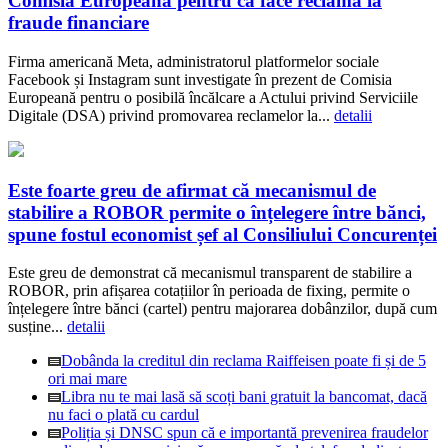
Comisia Europeană pentru că face reclamă la
fraude financiare
Firma americană Meta, administratorul platformelor sociale
Facebook și Instagram sunt investigate în prezent de Comisia
Europeană pentru o posibilă încălcare a Actului privind Serviciile
Digitale (DSA) privind promovarea reclamelor la...
detalii
Este foarte greu de afirmat că mecanismul de
stabilire a ROBOR permite o înțelegere între bănci,
spune fostul economist șef al Consiliului Concurenței
Este greu de demonstrat că mecanismul transparent de stabilire a
ROBOR, prin afișarea cotațiilor în perioada de fixing, permite o
înțelegere între bănci (cartel) pentru majorarea dobânzilor, după cum
susține...
detalii
Dobânda la creditul din reclama Raiffeisen poate fi și de 5
ori mai mare
Libra nu te mai lasă să scoți bani gratuit la bancomat, dacă
nu faci o plată cu cardul
Poliția și DNSC spun că e importantă prevenirea fraudelor