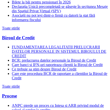
Bilete la băi pentru pensionari în 2026
Declarația Unică precompletată se găsește în secțiunea Mesaje
din Spațiul Privat Virtual (SPV)
Asociații nu pot ieși dintr-o firmă cu datorii la stat fără
informarea fiscului
Toate stirile
Biroul de Credit
FUNDAMENTAREA LEGALITATII PRELUCRARII
DATELOR PERSONALE IN SISTEMUL BIROULUI DE
CREDIT
BCR: prelucrarea datelor personale la Biroul de Credit
Care banci si IFN-uri raporteaza clientii la Biroul de Credit
Ce trebuie sa stim despre Biroul de Credit
Care este procedura BCR de raportare a clientilor la Biroul de
Credit
Toate stirile
Procese
ANPC pierde un proces cu Intesa si ARB privind modul de
calcul al ratelor la credite