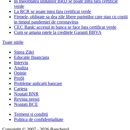
In majoritatea unitatilor BRD se poate intra fara certificat
verde
La BCR se poate intra fara certificat verde
Firmele, obligate sa dea zile libere parintilor care stau cu copiii
in timpul pandemiei de coronavirus
CEC Bank: accesul in banca se face fara certificat verde
Cum se amana ratele la creditele Garanti BBVA
Toate stirile
Stirea Zilei
Educatie financiara
Interviu
Analiza
Opinie
Profil
Probleme aplicații bancare
Cariera
Noutati BNR
Revista presei
Noutati BCE
Termeni și condiții
Politica de confidențialitate
Copyright © 2007 - 2026 Bancherul.