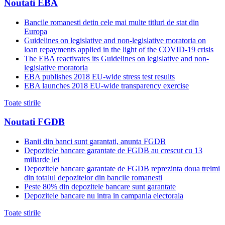
Noutati EBA
Bancile romanesti detin cele mai multe titluri de stat din
Europa
Guidelines on legislative and non-legislative moratoria on
loan repayments applied in the light of the COVID-19 crisis
The EBA reactivates its Guidelines on legislative and non-
legislative moratoria
EBA publishes 2018 EU-wide stress test results
EBA launches 2018 EU-wide transparency exercise
Toate stirile
Noutati FGDB
Banii din banci sunt garantati, anunta FGDB
Depozitele bancare garantate de FGDB au crescut cu 13
miliarde lei
Depozitele bancare garantate de FGDB reprezinta doua treimi
din totalul depozitelor din bancile romanesti
Peste 80% din depozitele bancare sunt garantate
Depozitele bancare nu intra in campania electorala
Toate stirile