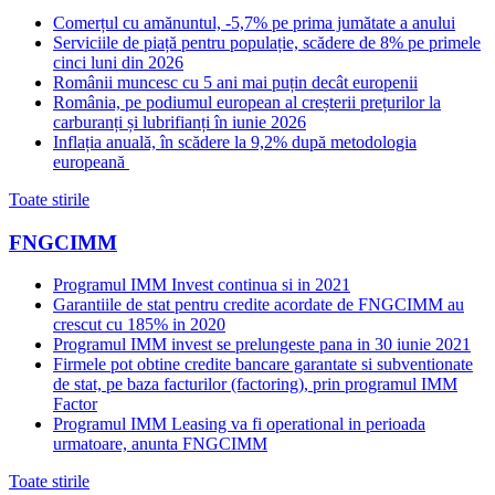
Comerțul cu amănuntul, -5,7% pe prima jumătate a anului
Serviciile de piață pentru populație, scădere de 8% pe primele
cinci luni din 2026
Românii muncesc cu 5 ani mai puțin decât europenii
România, pe podiumul european al creșterii prețurilor la
carburanți și lubrifianți în iunie 2026
Inflația anuală, în scădere la 9,2% după metodologia
europeană
Toate stirile
FNGCIMM
Programul IMM Invest continua si in 2021
Garantiile de stat pentru credite acordate de FNGCIMM au
crescut cu 185% in 2020
Programul IMM invest se prelungeste pana in 30 iunie 2021
Firmele pot obtine credite bancare garantate si subventionate
de stat, pe baza facturilor (factoring), prin programul IMM
Factor
Programul IMM Leasing va fi operational in perioada
urmatoare, anunta FNGCIMM
Toate stirile