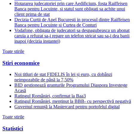
Hotararea judecatoriei prin care Aedificium, fosta Raiffeisen
Banca pentru Locuinte, si statul sunt obligati sa achite unui
client prima de stat
Decizia Curtii de Apel Bucuresti in procesul dintre Raiffeisen
Banca pentru Locuinte si Curtea de Conturi
Vodafone, obligata de judecatori sa despagubeasca un abonat
caruia a refuzat sa-i repare un telefon stricat sau sa-i dea banii
inapoi (decizia instantei)
Toate stirile
Stiri economice
Noi titluri de stat FIDELIS în lei și euro, cu dobânzi
neimpozabile de pânã la 7,50%
BID gestionează granturile Programului Diaspora Investește
Acasă
Ratingul României, confirmat la Baa3
Ratingul României, menținut la BBB- cu perspectivă negativă
Guvernul renunță la Mastercard pentru portofelul digital
Toate stirile
Statistici