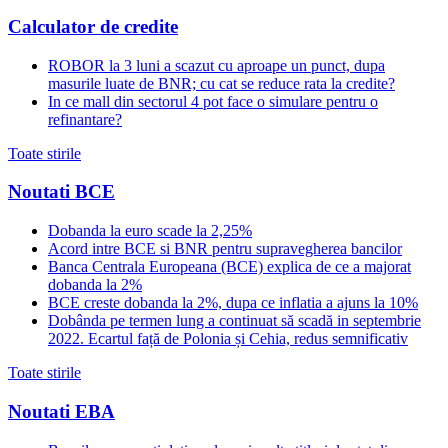
Calculator de credite
ROBOR la 3 luni a scazut cu aproape un punct, dupa
masurile luate de BNR; cu cat se reduce rata la credite?
In ce mall din sectorul 4 pot face o simulare pentru o
refinantare?
Toate stirile
Noutati BCE
Dobanda la euro scade la 2,25%
Acord intre BCE si BNR pentru supravegherea bancilor
Banca Centrala Europeana (BCE) explica de ce a majorat
dobanda la 2%
BCE creste dobanda la 2%, dupa ce inflatia a ajuns la 10%
Dobânda pe termen lung a continuat să scadă in septembrie
2022. Ecartul față de Polonia și Cehia, redus semnificativ
Toate stirile
Noutati EBA