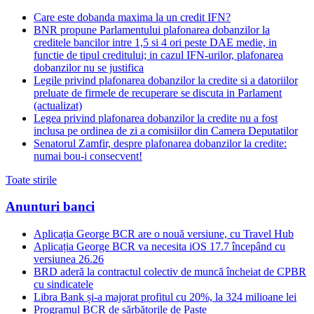
Care este dobanda maxima la un credit IFN?
BNR propune Parlamentului plafonarea dobanzilor la
creditele bancilor intre 1,5 si 4 ori peste DAE medie, in
functie de tipul creditului; in cazul IFN-urilor, plafonarea
dobanzilor nu se justifica
Legile privind plafonarea dobanzilor la credite si a datoriilor
preluate de firmele de recuperare se discuta in Parlament
(actualizat)
Legea privind plafonarea dobanzilor la credite nu a fost
inclusa pe ordinea de zi a comisiilor din Camera Deputatilor
Senatorul Zamfir, despre plafonarea dobanzilor la credite:
numai bou-i consecvent!
Toate stirile
Anunturi banci
Aplicația George BCR are o nouă versiune, cu Travel Hub
Aplicația George BCR va necesita iOS 17.7 începând cu
versiunea 26.26
BRD aderă la contractul colectiv de muncă încheiat de CPBR
cu sindicatele
Libra Bank și-a majorat profitul cu 20%, la 324 milioane lei
Programul BCR de sărbătorile de Paște