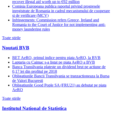
recover illegal aid worth up to €92 million
Comisia Europeana publica raportul privind progresele
inregistrate de Romania in cadrul mecanismului de cooperare
si de verificare (MCV)
Infringements: Commission refers Greece, Ireland and
Romania to the Court of Justice for not implementing anti-
money laundering rules
Toate stirile
Noutati BVB
BET AeRO, primul indice pentru piata AeRO, la BVB
Laptaria cu Caimac s-a listat pe piata AeRO a BVB
Banca Transilvania plateste un dividend brut pe actiune de
0,17 lei din profitul pe 2018
Obligatiunile Bancii Transilvania se tranzactioneaza la Bursa
de Valori Bucuresti
Obligatiunile Good Pople SA (FRU21) au debutat pe piata
AeRO
Toate stirile
Institutul National de Statistica