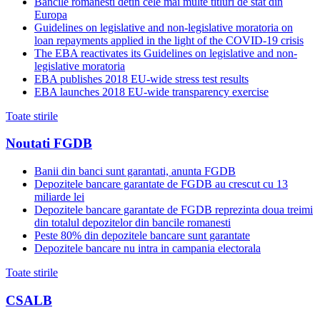
Bancile romanesti detin cele mai multe titluri de stat din
Europa
Guidelines on legislative and non-legislative moratoria on
loan repayments applied in the light of the COVID-19 crisis
The EBA reactivates its Guidelines on legislative and non-
legislative moratoria
EBA publishes 2018 EU-wide stress test results
EBA launches 2018 EU-wide transparency exercise
Toate stirile
Noutati FGDB
Banii din banci sunt garantati, anunta FGDB
Depozitele bancare garantate de FGDB au crescut cu 13
miliarde lei
Depozitele bancare garantate de FGDB reprezinta doua treimi
din totalul depozitelor din bancile romanesti
Peste 80% din depozitele bancare sunt garantate
Depozitele bancare nu intra in campania electorala
Toate stirile
CSALB