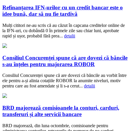
Refinanțarea IFN-urilor cu un credit bancar este o
idee bună, dar să nu fie tardivă
Mulți cititori ne-au scris că au căzut în capcana creditelor online de
la IFN-uri, cu dobândă 0 în primele zile sau chiar luni, aprobate
rapid și ușor, probabil fără prea...
detalii
Consiliul Concurenței spune că are dovezi că băncile
s-au înțeles pentru majorarea ROBOR
Consiliul Concurenței spune că are dovezi că băncile au vorbit între
ele pentru a-și alinia cotațiile ROBOR la anumite niveluri, motiv
pentru care au fost amendate și li s-a cerut...
detalii
BRD majorează comisioanele la conturi, carduri,
transferuri și alte servicii bancare
BRD majorează, din luna octombrie, comisioanele pentru
administrarea conturilor, retragerile de numerar de pe carduri,