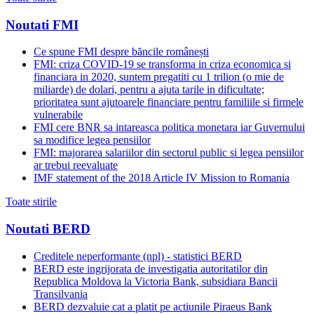
Noutati FMI
Ce spune FMI despre băncile românești
FMI: criza COVID-19 se transforma in criza economica si
financiara in 2020, suntem pregatiti cu 1 trilion (o mie de
miliarde) de dolari, pentru a ajuta tarile in dificultate;
prioritatea sunt ajutoarele financiare pentru familiile si firmele
vulnerabile
FMI cere BNR sa intareasca politica monetara iar Guvernului
sa modifice legea pensiilor
FMI: majorarea salariilor din sectorul public si legea pensiilor
ar trebui reevaluate
IMF statement of the 2018 Article IV Mission to Romania
Toate stirile
Noutati BERD
Creditele neperformante (npl) - statistici BERD
BERD este ingrijorata de investigatia autoritatilor din
Republica Moldova la Victoria Bank, subsidiara Bancii
Transilvania
BERD dezvaluie cat a platit pe actiunile Piraeus Bank