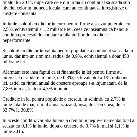
finalul lui 2014, dupa care cele din urma au continuat sa scada sub
nivelul celor in moneda locala, care au continuat sa inregistreze o
crestere constanta.
In iunie, soldul creditelor in euro pentru firme a scazut puternic, cu
2,5%, echivalentul a 1,2 miliarde lei, ceea ce inseamna ca bancile
continua procesul de curatare a bilanturilor de creditele
neperformante.
Si soldul creditelor in valuta pentru populatie a continuat sa scada in
iunie, dar intr-un ritm mai redus, de 0,9%, echivalentul a doar 450
milioane lei.
Alarmant este insa faptul ca si finantarile in lei pentru firme au
inregistat o scadere in iunie, de 0,3%, echivalentul a 195 milioane
lei, astfel ca ritmul anual de crestere aproape s-a injumatatit, de la
7,8% in mai, la doar 4,3% in iunie.
Creditele in lei pentru populatie a crescut, in schimb, cu 2,7% in
iunie fata de mai, ritmul anual scazand, insa, de asemenea, de la
33,7% la 30,8%.
In aceste conditii, variatia lunara a creditului neguvernamental total a
scazut cu 0,1% in iunie, dupa o crestere de 0,7% in mai si 1,1% in
iunie 2015.