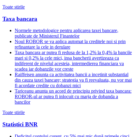
Toate stirile
Taxa bancara
Normele metodologice pentru aplicarea taxei bancare,
publicate de Ministerul Finantelor
Noul ROBOR se va aplica automat la creditele noi si prin
refinantare la cele in derulare
Taxa bancara ar putea fi redusa de la 1,2% la 0,4% la bancile
mari si 0,2% la cele mici, insa bancherii avertizeaza ca
indiferent de nivelul acesteia, intermedierea financiara va
scadea iar dobanzile vor creste
Raiffeisen anunta ca activitatea bancii a incetinit substantial
din cauza taxei bancare; strategia va fi reevaluata, nu vor mai
fi acordate credite cu dobanzi mici
Tariceanu anunta un acord de principiu privind taxa bancara:
ROBOR-ul ar putea fi inlocuit cu marja de dobanda a
bancilor
Toate stirile
Statistici BNR
Deficitul contului curent, cu 5% mai mic după primele cinci