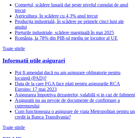
Comerțul, scădere lunară dar peste nivelul cumulat de anul
trecut
Agricultura, în scădere cu 4,3% anul trecut
Producția industrială, în scădere pe primele cinci luni ale
anului
Prețurile industriale, scădere marginală în mai 2025
România, la 78% din PIB-ul mediu pe locuitor al UE
Toate stirile
Informatii utile asigurari
Pot fi amendat dacă nu am asigurare obligatorie pentru
locuință (PAD)?
Data de la care FGA face plati pentru asigurarile RCA
Euroins: 17 mai 2023
Asigurarea împotriva dezastrelor, valabilă și in caz de faliment
Asiguratii nu au nevoie de documente de confirmare a
cutremurului
Cum functioneaza o asigurare de viata Metropolitan pentru un
credit la Banca Transilvania?
Toate stirile