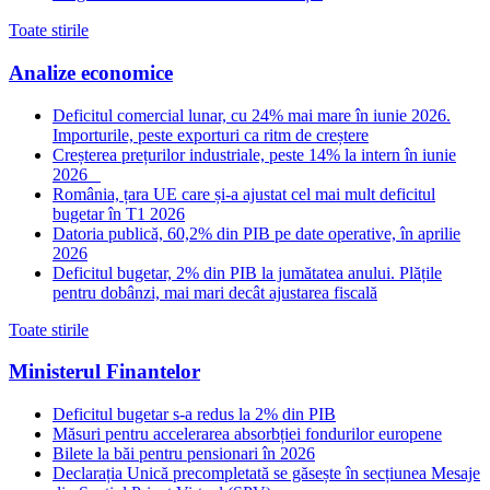
Toate stirile
Analize economice
Deficitul comercial lunar, cu 24% mai mare în iunie 2026.
Importurile, peste exporturi ca ritm de creștere
Creșterea prețurilor industriale, peste 14% la intern în iunie
2026
România, țara UE care și-a ajustat cel mai mult deficitul
bugetar în T1 2026
Datoria publică, 60,2% din PIB pe date operative, în aprilie
2026
Deficitul bugetar, 2% din PIB la jumătatea anului. Plățile
pentru dobânzi, mai mari decât ajustarea fiscală
Toate stirile
Ministerul Finantelor
Deficitul bugetar s-a redus la 2% din PIB
Măsuri pentru accelerarea absorbției fondurilor europene
Bilete la băi pentru pensionari în 2026
Declarația Unică precompletată se găsește în secțiunea Mesaje