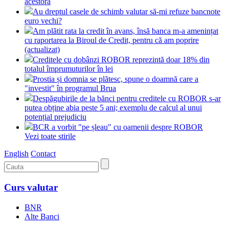
acestora
Au dreptul casele de schimb valutar să-mi refuze bancnote
euro vechi?
Am plătit rata la credit în avans, însă banca m-a amenințat
cu raportarea la Biroul de Credit, pentru că am poprire
(actualizat)
Creditele cu dobânzi ROBOR reprezintă doar 18% din
totalul împrumuturilor în lei
Prostia și domnia se plătesc, spune o doamnă care a
"investit" în programul Brua
Despăgubirile de la bănci pentru creditele cu ROBOR s-ar
putea obține abia peste 5 ani; exemplu de calcul al unui
potențial prejudiciu
BCR a vorbit "pe șleau" cu oamenii despre ROBOR
Vezi toate stirile
English
Contact
Curs valutar
BNR
Alte Banci