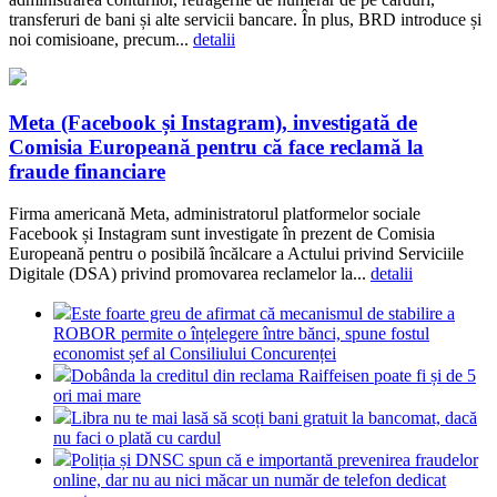
transferuri de bani și alte servicii bancare. În plus, BRD introduce și
noi comisioane, precum...
detalii
Meta (Facebook și Instagram), investigată de
Comisia Europeană pentru că face reclamă la
fraude financiare
Firma americană Meta, administratorul platformelor sociale
Facebook și Instagram sunt investigate în prezent de Comisia
Europeană pentru o posibilă încălcare a Actului privind Serviciile
Digitale (DSA) privind promovarea reclamelor la...
detalii
Este foarte greu de afirmat că mecanismul de stabilire a
ROBOR permite o înțelegere între bănci, spune fostul
economist șef al Consiliului Concurenței
Dobânda la creditul din reclama Raiffeisen poate fi și de 5
ori mai mare
Libra nu te mai lasă să scoți bani gratuit la bancomat, dacă
nu faci o plată cu cardul
Poliția și DNSC spun că e importantă prevenirea fraudelor
online, dar nu au nici măcar un număr de telefon dedicat