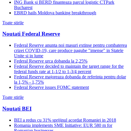
ING Bank si BERD finanteaza parcul logistic CTPark
Bucharest
EBRD hails Moldova banking breakthrough
Toate stirile
Noutati Federal Reserve
Federal Reserve anunta noi masuri extinse pentru combaterea
crizei COVID-19, care produce pagube "imense" in Statele
Unite si in lume
Federal Reserve urca dobanda la 2,25%
Federal Reserve decided to maintain the target range for the
federal funds rate at 1-1/2 to 1-3/4 percent
Federal Reserve majoreaza dobanda de referinta pentru dolar
la 1,5% - 1,75%
Federal Reserve issues FOMC statement
Toate stirile
Noutati BEI
BEI a redus cu 31% sprijinul acordat Romaniei in 2018
Romania implements SME Initiative: EUR 580 m for
Romanian businesses