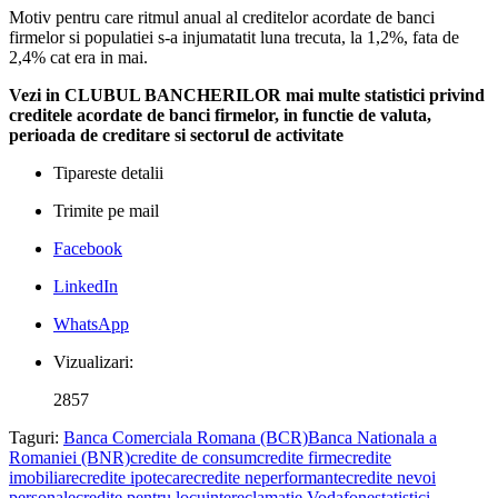
Motiv pentru care ritmul anual al creditelor acordate de banci
firmelor si populatiei s-a injumatatit luna trecuta, la 1,2%, fata de
2,4% cat era in mai.
Vezi in CLUBUL BANCHERILOR mai multe statistici privind
creditele acordate de banci firmelor, in functie de valuta,
perioada de creditare si sectorul de activitate
Tipareste detalii
Trimite pe mail
Facebook
LinkedIn
WhatsApp
Vizualizari:
2857
Taguri:
Banca Comerciala Romana (BCR)
Banca Nationala a
Romaniei (BNR)
credite de consum
credite firme
credite
imobiliare
credite ipotecare
credite neperformante
credite nevoi
personale
credite pentru locuinte
reclamatie Vodafone
statistici