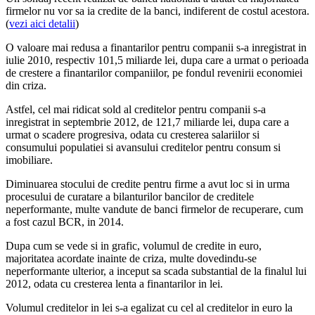
firmelor nu vor sa ia credite de la banci, indiferent de costul acestora.
(
vezi aici detalii
)
O valoare mai redusa a finantarilor pentru companii s-a inregistrat in
iulie 2010, respectiv 101,5 miliarde lei, dupa care a urmat o perioada
de crestere a finantarilor companiilor, pe fondul revenirii economiei
din criza.
Astfel, cel mai ridicat sold al creditelor pentru companii s-a
inregistrat in septembrie 2012, de 121,7 miliarde lei, dupa care a
urmat o scadere progresiva, odata cu cresterea salariilor si
consumului populatiei si avansului creditelor pentru consum si
imobiliare.
Diminuarea stocului de credite pentru firme a avut loc si in urma
procesului de curatare a bilanturilor bancilor de creditele
neperformante, multe vandute de banci firmelor de recuperare, cum
a fost cazul BCR, in 2014.
Dupa cum se vede si in grafic, volumul de credite in euro,
majoritatea acordate inainte de criza, multe dovedindu-se
neperformante ulterior, a inceput sa scada substantial de la finalul lui
2012, odata cu cresterea lenta a finantarilor in lei.
Volumul creditelor in lei s-a egalizat cu cel al creditelor in euro la