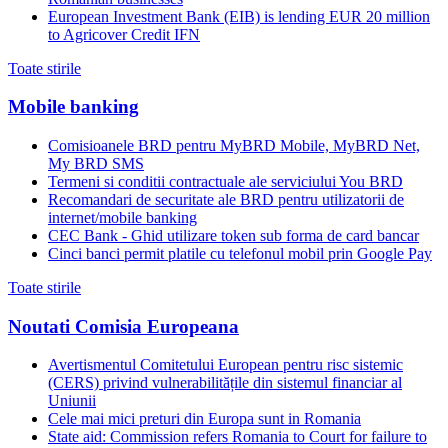
European Investment Bank (EIB) is lending EUR 20 million
to Agricover Credit IFN
Toate stirile
Mobile banking
Comisioanele BRD pentru MyBRD Mobile, MyBRD Net,
My BRD SMS
Termeni si conditii contractuale ale serviciului You BRD
Recomandari de securitate ale BRD pentru utilizatorii de
internet/mobile banking
CEC Bank - Ghid utilizare token sub forma de card bancar
Cinci banci permit platile cu telefonul mobil prin Google Pay
Toate stirile
Noutati Comisia Europeana
Avertismentul Comitetului European pentru risc sistemic
(CERS) privind vulnerabilitățile din sistemul financiar al
Uniunii
Cele mai mici preturi din Europa sunt in Romania
State aid: Commission refers Romania to Court for failure to