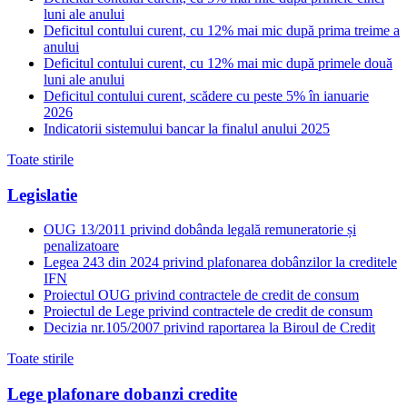
luni ale anului
Deficitul contului curent, cu 12% mai mic după prima treime a
anului
Deficitul contului curent, cu 12% mai mic după primele două
luni ale anului
Deficitul contului curent, scădere cu peste 5% în ianuarie
2026
Indicatorii sistemului bancar la finalul anului 2025
Toate stirile
Legislatie
OUG 13/2011 privind dobânda legală remuneratorie și
penalizatoare
Legea 243 din 2024 privind plafonarea dobânzilor la creditele
IFN
Proiectul OUG privind contractele de credit de consum
Proiectul de Lege privind contractele de credit de consum
Decizia nr.105/2007 privind raportarea la Biroul de Credit
Toate stirile
Lege plafonare dobanzi credite