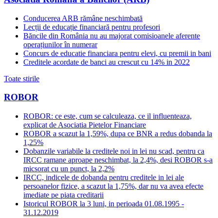
Conducerea ARB rămâne neschimbată
Lecții de educație financiară pentru profesori
Băncile din România nu au majorat comisioanele aferente
operațiunilor în numerar
Concurs de educatie financiara pentru elevi, cu premii in bani
Creditele acordate de banci au crescut cu 14% in 2022
Toate stirile
ROBOR
ROBOR: ce este, cum se calculeaza, ce il influenteaza,
explicat de Asociatia Pietelor Financiare
ROBOR a scazut la 1,59%, dupa ce BNR a redus dobanda la
1,25%
Dobanzile variabile la creditele noi in lei nu scad, pentru ca
IRCC ramane aproape neschimbat, la 2,4%, desi ROBOR s-a
micsorat cu un punct, la 2,2%
IRCC, indicele de dobanda pentru creditele in lei ale
persoanelor fizice, a scazut la 1,75%, dar nu va avea efecte
imediate pe piata creditarii
Istoricul ROBOR la 3 luni, in perioada 01.08.1995 -
31.12.2019