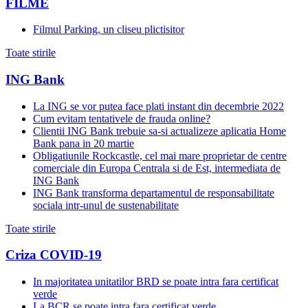
FILME
Filmul Parking, un cliseu plictisitor
Toate stirile
ING Bank
La ING se vor putea face plati instant din decembrie 2022
Cum evitam tentativele de frauda online?
Clientii ING Bank trebuie sa-si actualizeze aplicatia Home
Bank pana in 20 martie
Obligatiunile Rockcastle, cel mai mare proprietar de centre
comerciale din Europa Centrala si de Est, intermediata de
ING Bank
ING Bank transforma departamentul de responsabilitate
sociala intr-unul de sustenabilitate
Toate stirile
Criza COVID-19
In majoritatea unitatilor BRD se poate intra fara certificat
verde
La BCR se poate intra fara certificat verde