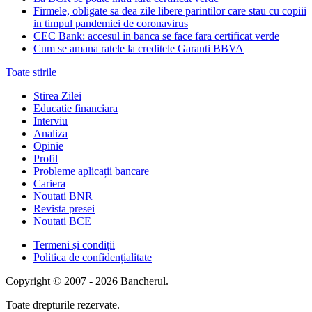
Firmele, obligate sa dea zile libere parintilor care stau cu copiii
in timpul pandemiei de coronavirus
CEC Bank: accesul in banca se face fara certificat verde
Cum se amana ratele la creditele Garanti BBVA
Toate stirile
Stirea Zilei
Educatie financiara
Interviu
Analiza
Opinie
Profil
Probleme aplicații bancare
Cariera
Noutati BNR
Revista presei
Noutati BCE
Termeni și condiții
Politica de confidențialitate
Copyright © 2007 - 2026 Bancherul.
Toate drepturile rezervate.