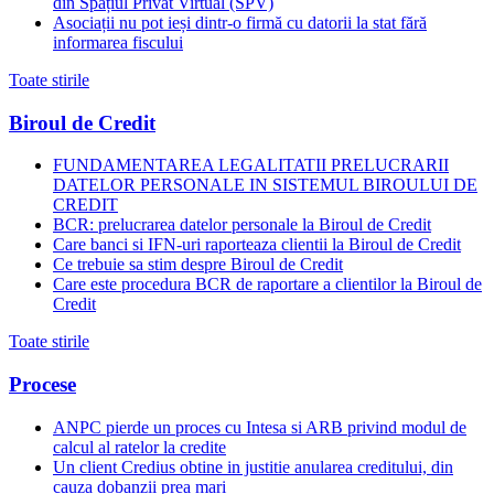
din Spațiul Privat Virtual (SPV)
Asociații nu pot ieși dintr-o firmă cu datorii la stat fără
informarea fiscului
Toate stirile
Biroul de Credit
FUNDAMENTAREA LEGALITATII PRELUCRARII
DATELOR PERSONALE IN SISTEMUL BIROULUI DE
CREDIT
BCR: prelucrarea datelor personale la Biroul de Credit
Care banci si IFN-uri raporteaza clientii la Biroul de Credit
Ce trebuie sa stim despre Biroul de Credit
Care este procedura BCR de raportare a clientilor la Biroul de
Credit
Toate stirile
Procese
ANPC pierde un proces cu Intesa si ARB privind modul de
calcul al ratelor la credite
Un client Credius obtine in justitie anularea creditului, din
cauza dobanzii prea mari