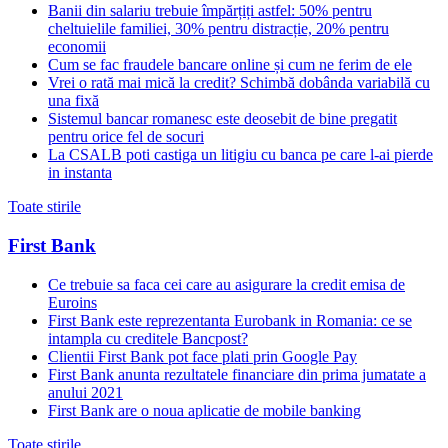
Banii din salariu trebuie împărțiți astfel: 50% pentru
cheltuielile familiei, 30% pentru distracție, 20% pentru
economii
Cum se fac fraudele bancare online și cum ne ferim de ele
Vrei o rată mai mică la credit? Schimbă dobânda variabilă cu
una fixă
Sistemul bancar romanesc este deosebit de bine pregatit
pentru orice fel de socuri
La CSALB poti castiga un litigiu cu banca pe care l-ai pierde
in instanta
Toate stirile
First Bank
Ce trebuie sa faca cei care au asigurare la credit emisa de
Euroins
First Bank este reprezentanta Eurobank in Romania: ce se
intampla cu creditele Bancpost?
Clientii First Bank pot face plati prin Google Pay
First Bank anunta rezultatele financiare din prima jumatate a
anului 2021
First Bank are o noua aplicatie de mobile banking
Toate stirile