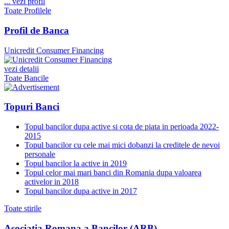
...
vezi profil
Toate Profilele
Profil de Banca
Unicredit Consumer Financing
vezi detalii
Toate Bancile
Topuri Banci
Topul bancilor dupa active si cota de piata in perioada 2022-
2015
Topul bancilor cu cele mai mici dobanzi la creditele de nevoi
personale
Topul bancilor la active in 2019
Topul celor mai mari banci din Romania dupa valoarea
activelor in 2018
Topul bancilor dupa active in 2017
Toate stirile
Asociatia Romana a Bancilor (ARB)