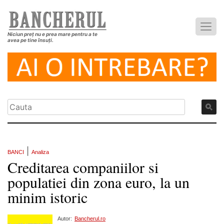
Niciun preț nu e prea mare pentru a te
avea pe tine însuți.
|
BANCI
Analiza
Creditarea companiilor si
populatiei din zona euro, la un
minim istoric
Autor:
Bancherul.ro