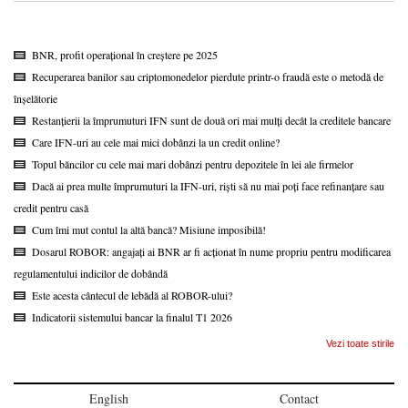
BNR, profit operațional în creștere pe 2025
Recuperarea banilor sau criptomonedelor pierdute printr-o fraudă este o metodă de
înșelătorie
Restanțierii la împrumuturi IFN sunt de două ori mai mulți decât la creditele bancare
Care IFN-uri au cele mai mici dobânzi la un credit online?
Topul băncilor cu cele mai mari dobânzi pentru depozitele în lei ale firmelor
Dacă ai prea multe împrumuturi la IFN-uri, riști să nu mai poți face refinanțare sau
credit pentru casă
Cum îmi mut contul la altă bancă? Misiune imposibilă!
Dosarul ROBOR: angajați ai BNR ar fi acționat în nume propriu pentru modificarea
regulamentului indicilor de dobândă
Este acesta cântecul de lebădă al ROBOR-ului?
Indicatorii sistemului bancar la finalul T1 2026
Vezi toate stirile
English
Contact