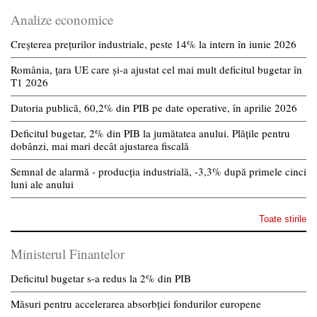
Analize economice
Creșterea prețurilor industriale, peste 14% la intern în iunie 2026
România, țara UE care și-a ajustat cel mai mult deficitul bugetar în
T1 2026
Datoria publică, 60,2% din PIB pe date operative, în aprilie 2026
Deficitul bugetar, 2% din PIB la jumătatea anului. Plățile pentru
dobânzi, mai mari decât ajustarea fiscală
Semnal de alarmă - producția industrială, -3,3% după primele cinci
luni ale anului
Toate stirile
Ministerul Finantelor
Deficitul bugetar s-a redus la 2% din PIB
Măsuri pentru accelerarea absorbției fondurilor europene