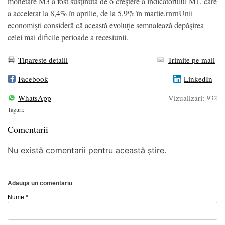
monetare M3 a fost susţinută de o creştere a indicatorului M1, care
a accelerat la 8,4% în aprilie, de la 5,9% în martie.rnrnUnii
economişti consideră că această evoluţie semnalează depăşirea
celei mai dificile perioade a recesiunii.
Tipareste detalii
Trimite pe mail
Facebook
LinkedIn
WhatsApp
Vizualizari:
932
Taguri:
Comentarii
Nu există comentarii pentru această știre.
Adauga un comentariu
Nume *: