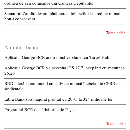
ordinea de zi a comisiilor din Camera Deputatilor
Senatorul Zamfir, despre plafonarea dobanzilor la credite: numai
bou-i consecvent!
Toate stirile
Anunturi banci
Aplicația George BCR are o nouă versiune, cu Travel Hub
Aplicația George BCR va necesita iOS 17.7 începând cu versiunea
26.26
BRD aderă la contractul colectiv de muncă încheiat de CPBR cu
sindicatele
Libra Bank și-a majorat profitul cu 20%, la 324 milioane lei
Programul BCR de sărbătorile de Paște
Toate stirile