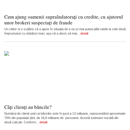
Cum ajung oamenii supraîndatorați cu credite, cu ajutorul
unor brokeri suspectați de fraude
Un cititor ni s-a plâns că a ajuns în situația de a nu-și mai putea plăti ratele la cele două
împrumuturi cu dobânzi mari, așa că a decis să mai...
detalii
Câți clienți au băncile?
Numărul de clienți unici ai băncilor este în jurul a 13 milioane, reprezentând aproximativ
70% din populația țării, de 18,8 milioane de persoane. Acestă estimare rezultă din
două calcule: Conform...
detalii