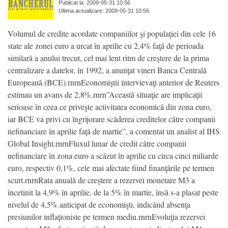
Publicat la: 2009-05-31 10:56
Ultima actualizare: 2009-05-31 10:56
Volumul de credite acordate companiilor şi populaţiei din cele 16
state ale zonei euro a urcat în aprilie cu 2,4% faţă de perioada
similară a anului trecut, cel mai lent ritm de creştere de la prima
centralizare a datelor, în 1992, a anunţat vineri Banca Centrală
Europeană (BCE).rnrnEconomiştii intervievaţi anterior de Reuters
estimau un avans de 2,8%.rnrn”Această situaţie are implicaţii
serioase în ceea ce priveşte activitatea economică din zona euro,
iar BCE va privi cu îngrijorare scăderea creditelor către companii
nefinanciare în aprilie faţă de martie”, a comentat un analist al IHS
Global Insight.rnrnFluxul lunar de credit către companii
nefinanciare în zona euro a scăzut în aprilie cu circa cinci miliarde
euro, respectiv 0,1%, cele mai afectate fiind finanţările pe termen
scurt.rnrnRata anuală de creştere a rezervei monetare M3 a
încetinit la 4,9% în aprilie, de la 5% în martie, însă s-a plasat peste
nivelul de 4,5% anticipat de economişti, indicând absenţa
presiunilor inflaţioniste pe termen mediu.rnrnEvoluţia rezervei