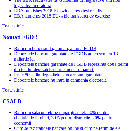
The EBA reactivates its Guidelines on legislative and non-
legislative moratoria
EBA publishes 2018 EU-wide stress test results
EBA launches 2018 EU-wide transparency exercise
Toate stirile
Noutati FGDB
Banii din banci sunt garantati, anunta FGDB
Depozitele bancare garantate de FGDB au crescut cu 13
miliarde lei
Depozitele bancare garantate de FGDB reprezinta doua treimi
din totalul depozitelor din bancile romanesti
Peste 80% din depozitele bancare sunt garantate
Depozitele bancare nu intra in campania electorala
Toate stirile
CSALB
Banii din salariu trebuie împărțiți astfel: 50% pentru
cheltuielile familiei, 30% pentru distracție, 20% pentru
economii
Cum se fac fraudele bancare online și cum ne ferim de ele