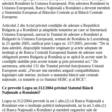
aderării României la Uniunea Europeană. Prin aderarea României la
Uniunea Europeană, Banca Naţională a României a devenit membră
a Sistemului European al Băncilor Centrale şi al Băncii Centrale
Europene.
Articolul 2 din Actul privind condiţiile de aderare a Republicii
Bulgaria şi a României şi adaptările tratatelor pe care se întemeiază
Uniunea Europeană, anexat la Tratatul de aderare a României și
Bulgariei la Uniunea Europeană, semnat de România la Luxemburg
la 25 aprilie 2005, ratificat prin Legea nr. 157/2005, prevede: ”De la
data aderării, dispoziţiile tratatelor originare şi actele adoptate de
instituţii şi de Banca Centrală Europeană înainte de aderare sunt
obligatorii pentru Bulgaria şi România şi se aplică în aceste state în
condiţiile stabilite prin aceste tratate şi prin prezentul act.” De
asemenea, articolul 131 din Tratatul privind funcţionarea Uniunii
Europene arată: „Fiecare stat membru asigură compatibilitatea
legislației sale interne, inclusiv a statutului băncii sale centrale
naționale, cu tratatele și cu Statutul SEBC și al BCE”.
Ce prevede Legea nr.312/2004 privind Statutul Băncii
Naționale a României?
Legea nr.312/2004 prevede la art.1 alin.(2) că Banca Naţională a
României este o instituţie publică independentă, iar la art.3 alin.(1)
că Banca Naţională a României şi membrii organelor sale de