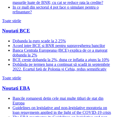
masurile luate de BNR; cu cat se reduce rata la credite?
In ce mall din sectorul 4 pot face o simulare pentru o
refinantare?
Toate stirile
Noutati BCE
Dobanda la euro scade la 2,25%
Acord intre BCE si BNR pentru supravegherea bancilor
Banca Centrala Europeana (BCE) explica de ce a majorat
dobanda la 2%
BCE creste dobanda la 2%, dupa ce inflatia a ajuns la 10%
Dobânda pe termen lung a continuat să scadă in septembrie
2022. Ecartul față de Polonia și Cehia, redus semnificativ
Toate stirile
Noutati EBA
Bancile romanesti detin cele mai multe titluri de stat din
Europa
Guidelines on legislative and non-legislative moratoria on
loan repayments applied in the light of the COVID-19 crisis