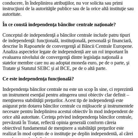
conducere, în îndeplinirea atribuţiilor, nu vor solicita sau primi
instrucţiuni de la autorităţile publice sau de la orice altă instituţie sau
autoritate.
În ce constă independenţa băncilor centrale naţionale?
Conceptul de independenţă a băncilor centrale include patru tipuri
de independenţă: funcţională, instituţională, personală şi financiară,
descrise în Rapoartele de convergenţă al Băncii Centrale Europene.
Analiza aspectelor legate de independență are un rol important în
evaluarea nivelului de convergenţă dintre legislaţia naţională a
statelor membre care nu au adoptat moneda euro, pe de o parte, şi
Tratate şi Statutul SEBC și al BCE, pe de o altă parte.
Ce este independenţa funcțională?
Independenţa băncilor centrale nu este un scop în sine, ci reprezintă
un instrument esenţial pentru atingerea unui obiectiv clar definit –
menţinerea stabilităţii preţurilor. Acest tip de independenţă este
asigurat prin dotarea băncilor centrale cu mijloacele şi instrumentele
necesare pentru îndeplinirea acestui obiectiv în mod independent de
orice altă autoritate. Cerinţa privind independenţa băncilor centrale,
prevăzută în Tratat, reflectă opinia generală conform căreia
obiectivul fundamental de menţinere a stabilităţii preţurilor este
realizat în mod optim de o instituţie pe deplin independentă, al cărei