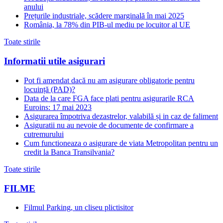
anului
Prețurile industriale, scădere marginală în mai 2025
România, la 78% din PIB-ul mediu pe locuitor al UE
Toate stirile
Informatii utile asigurari
Pot fi amendat dacă nu am asigurare obligatorie pentru
locuință (PAD)?
Data de la care FGA face plati pentru asigurarile RCA
Euroins: 17 mai 2023
Asigurarea împotriva dezastrelor, valabilă și in caz de faliment
Asiguratii nu au nevoie de documente de confirmare a
cutremurului
Cum functioneaza o asigurare de viata Metropolitan pentru un
credit la Banca Transilvania?
Toate stirile
FILME
Filmul Parking, un cliseu plictisitor