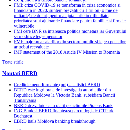
FMI: criza COVID-19 se transforma in criza economica si
financiara in 2020, suntem pregatiti cu 1 trilion (o mie de
miliarde) de dolari, pentru a ajuta tarile in dificultate;
prioritatea sunt ajutoarele financiare pentru familiile si firmele
vulnerabile
FMI cere BNR sa intareasca politica monetara iar Guvernului
sa modifice legea pensiilor
FMI: majorarea salariilor din sectorul public si legea pensiilor
ar trebui reevaluate
IMF statement of the 2018 Article IV Mission to Romania
Toate stirile
Noutati BERD
Creditele neperformante (npl) - statistici BERD
BERD este ingrijorata de investigatia autoritatilor din
Republica Moldova la Victoria Bank, subsidiara Bancii
Transilvania
BERD dezvaluie cat a platit pe actiunile Piraeus Bank
ING Bank si BERD finanteaza parcul logistic CTPark
Bucharest
EBRD hails Moldova banking breakthrough