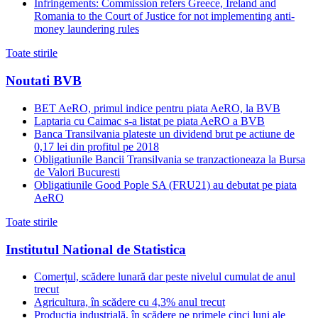
Infringements: Commission refers Greece, Ireland and
Romania to the Court of Justice for not implementing anti-
money laundering rules
Toate stirile
Noutati BVB
BET AeRO, primul indice pentru piata AeRO, la BVB
Laptaria cu Caimac s-a listat pe piata AeRO a BVB
Banca Transilvania plateste un dividend brut pe actiune de
0,17 lei din profitul pe 2018
Obligatiunile Bancii Transilvania se tranzactioneaza la Bursa
de Valori Bucuresti
Obligatiunile Good Pople SA (FRU21) au debutat pe piata
AeRO
Toate stirile
Institutul National de Statistica
Comerțul, scădere lunară dar peste nivelul cumulat de anul
trecut
Agricultura, în scădere cu 4,3% anul trecut
Producția industrială, în scădere pe primele cinci luni ale