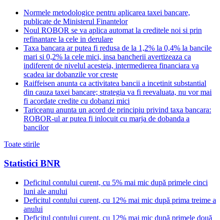
Normele metodologice pentru aplicarea taxei bancare,
publicate de Ministerul Finantelor
Noul ROBOR se va aplica automat la creditele noi si prin
refinantare la cele in derulare
Taxa bancara ar putea fi redusa de la 1,2% la 0,4% la bancile
mari si 0,2% la cele mici, insa bancherii avertizeaza ca
indiferent de nivelul acesteia, intermedierea financiara va
scadea iar dobanzile vor creste
Raiffeisen anunta ca activitatea bancii a incetinit substantial
din cauza taxei bancare; strategia va fi reevaluata, nu vor mai
fi acordate credite cu dobanzi mici
Tariceanu anunta un acord de principiu privind taxa bancara:
ROBOR-ul ar putea fi inlocuit cu marja de dobanda a
bancilor
Toate stirile
Statistici BNR
Deficitul contului curent, cu 5% mai mic după primele cinci
luni ale anului
Deficitul contului curent, cu 12% mai mic după prima treime a
anului
Deficitul contului curent, cu 12% mai mic după primele două