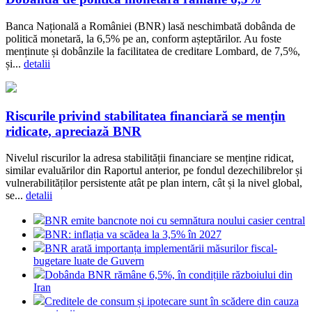
Banca Națională a României (BNR) lasă neschimbată dobânda de
politică monetară, la 6,5% pe an, conform așteptărilor. Au foste
menținute și dobânzile la facilitatea de creditare Lombard, de 7,5%,
și...
detalii
Riscurile privind stabilitatea financiară se mențin
ridicate, apreciază BNR
Nivelul riscurilor la adresa stabilității financiare se menține ridicat,
similar evaluărilor din Raportul anterior, pe fondul dezechilibrelor și
vulnerabilităților persistente atât pe plan intern, cât și la nivel global,
se...
detalii
BNR emite bancnote noi cu semnătura noului casier central
BNR: inflația va scădea la 3,5% în 2027
BNR arată importanța implementării măsurilor fiscal-
bugetare luate de Guvern
Dobânda BNR rămâne 6,5%, în condițiile războiului din
Iran
Creditele de consum și ipotecare sunt în scădere din cauza