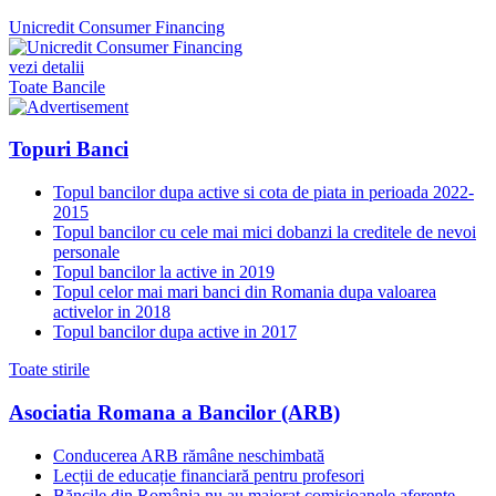
Unicredit Consumer Financing
vezi detalii
Toate Bancile
Topuri Banci
Topul bancilor dupa active si cota de piata in perioada 2022-
2015
Topul bancilor cu cele mai mici dobanzi la creditele de nevoi
personale
Topul bancilor la active in 2019
Topul celor mai mari banci din Romania dupa valoarea
activelor in 2018
Topul bancilor dupa active in 2017
Toate stirile
Asociatia Romana a Bancilor (ARB)
Conducerea ARB rămâne neschimbată
Lecții de educație financiară pentru profesori
Băncile din România nu au majorat comisioanele aferente