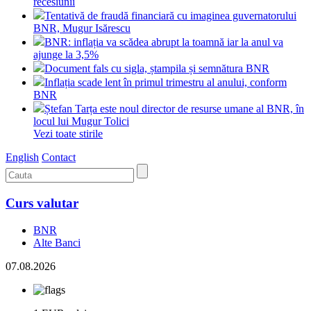
recesiunii
Tentativă de fraudă financiară cu imaginea guvernatorului
BNR, Mugur Isărescu
BNR: inflația va scădea abrupt la toamnă iar la anul va
ajunge la 3,5%
Document fals cu sigla, ștampila și semnătura BNR
Inflația scade lent în primul trimestru al anului, conform
BNR
Ștefan Tarța este noul director de resurse umane al BNR, în
locul lui Mugur Tolici
Vezi toate stirile
English
Contact
Curs valutar
BNR
Alte Banci
07.08.2026