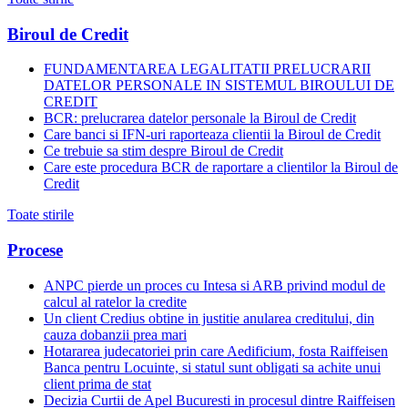
Biroul de Credit
FUNDAMENTAREA LEGALITATII PRELUCRARII
DATELOR PERSONALE IN SISTEMUL BIROULUI DE
CREDIT
BCR: prelucrarea datelor personale la Biroul de Credit
Care banci si IFN-uri raporteaza clientii la Biroul de Credit
Ce trebuie sa stim despre Biroul de Credit
Care este procedura BCR de raportare a clientilor la Biroul de
Credit
Toate stirile
Procese
ANPC pierde un proces cu Intesa si ARB privind modul de
calcul al ratelor la credite
Un client Credius obtine in justitie anularea creditului, din
cauza dobanzii prea mari
Hotararea judecatoriei prin care Aedificium, fosta Raiffeisen
Banca pentru Locuinte, si statul sunt obligati sa achite unui
client prima de stat
Decizia Curtii de Apel Bucuresti in procesul dintre Raiffeisen