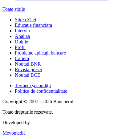
Toate stirile
Stirea Zilei
Educatie financiara
Interviu
Analiza
Opinie
Profil
Probleme aplicații bancare
Cariera
Noutati BNR
Revista presei
Noutati BCE
Termeni și condiții
Politica de confidențialitate
Copyright © 2007 - 2026 Bancherul.
Toate drepturile rezervate.
Developed by
Mevomedia