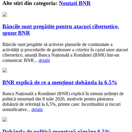
Alte stiri din categoria:
Noutati BNR
Băncile sunt pregătite pentru atacuri cibernetice,
spune BNR
Băncile sunt pregătite să activeze planurile de continuitate a
activității și procedurile de gestionare a crizelor în cazul unor atacuri
cibernetice, anunță Banca Națională a României (BNR) într-un
comunicat: BNR...
detalii
BNR explică de ce a menținut dobânda la 6,5%
Banca Națională a României (BNR) explică în minuta ședinței de
politică monetară din 8 iulie 2026, motivele pentru păstrarea
dobânzii de referință la 6,5%, printre care: Incertitudini și riscuri
semnificative...
detalii
Dobânda de politică monetară rămâne 6,5%