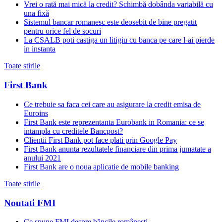
Vrei o rată mai mică la credit? Schimbă dobânda variabilă cu
una fixă
Sistemul bancar romanesc este deosebit de bine pregatit
pentru orice fel de socuri
La CSALB poti castiga un litigiu cu banca pe care l-ai pierde
in instanta
Toate stirile
First Bank
Ce trebuie sa faca cei care au asigurare la credit emisa de
Euroins
First Bank este reprezentanta Eurobank in Romania: ce se
intampla cu creditele Bancpost?
Clientii First Bank pot face plati prin Google Pay
First Bank anunta rezultatele financiare din prima jumatate a
anului 2021
First Bank are o noua aplicatie de mobile banking
Toate stirile
Noutati FMI
Ce spune FMI despre băncile românești