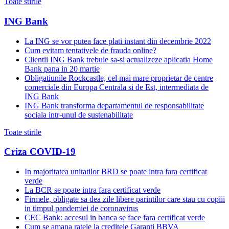
Toate stirile
ING Bank
La ING se vor putea face plati instant din decembrie 2022
Cum evitam tentativele de frauda online?
Clientii ING Bank trebuie sa-si actualizeze aplicatia Home
Bank pana in 20 martie
Obligatiunile Rockcastle, cel mai mare proprietar de centre
comerciale din Europa Centrala si de Est, intermediata de
ING Bank
ING Bank transforma departamentul de responsabilitate
sociala intr-unul de sustenabilitate
Toate stirile
Criza COVID-19
In majoritatea unitatilor BRD se poate intra fara certificat
verde
La BCR se poate intra fara certificat verde
Firmele, obligate sa dea zile libere parintilor care stau cu copiii
in timpul pandemiei de coronavirus
CEC Bank: accesul in banca se face fara certificat verde
Cum se amana ratele la creditele Garanti BBVA