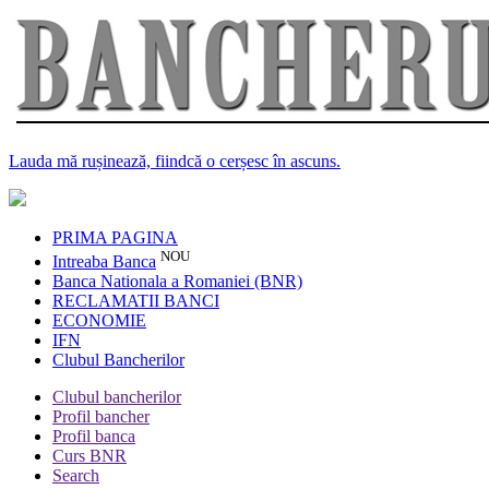
Lauda mă rușinează, fiindcă o cerșesc în ascuns.
PRIMA PAGINA
NOU
Intreaba Banca
Banca Nationala a Romaniei (BNR)
RECLAMATII BANCI
ECONOMIE
IFN
Clubul Bancherilor
Clubul bancherilor
Profil bancher
Profil banca
Curs BNR
Search