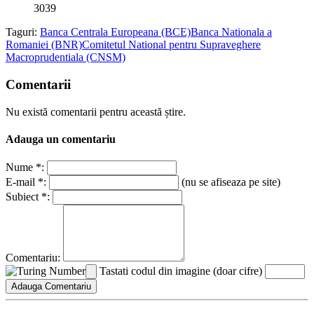
3039
Taguri:
Banca Centrala Europeana (BCE)
Banca Nationala a
Romaniei (BNR)
Comitetul National pentru Supraveghere
Macroprudentiala (CNSM)
Comentarii
Nu există comentarii pentru această știre.
Adauga un comentariu
Nume *:
E-mail *:
(nu se afiseaza pe site)
Subiect *:
Comentariu:
Tastati codul din imagine (doar cifre)