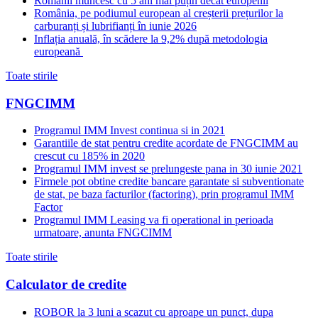
Românii muncesc cu 5 ani mai puțin decât europenii
România, pe podiumul european al creșterii prețurilor la
carburanți și lubrifianți în iunie 2026
Inflația anuală, în scădere la 9,2% după metodologia
europeană
Toate stirile
FNGCIMM
Programul IMM Invest continua si in 2021
Garantiile de stat pentru credite acordate de FNGCIMM au
crescut cu 185% in 2020
Programul IMM invest se prelungeste pana in 30 iunie 2021
Firmele pot obtine credite bancare garantate si subventionate
de stat, pe baza facturilor (factoring), prin programul IMM
Factor
Programul IMM Leasing va fi operational in perioada
urmatoare, anunta FNGCIMM
Toate stirile
Calculator de credite
ROBOR la 3 luni a scazut cu aproape un punct, dupa