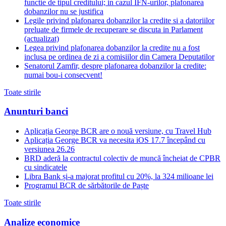
functie de tipul creditului; in cazul IFN-urilor, plafonarea
dobanzilor nu se justifica
Legile privind plafonarea dobanzilor la credite si a datoriilor
preluate de firmele de recuperare se discuta in Parlament
(actualizat)
Legea privind plafonarea dobanzilor la credite nu a fost
inclusa pe ordinea de zi a comisiilor din Camera Deputatilor
Senatorul Zamfir, despre plafonarea dobanzilor la credite:
numai bou-i consecvent!
Toate stirile
Anunturi banci
Aplicația George BCR are o nouă versiune, cu Travel Hub
Aplicația George BCR va necesita iOS 17.7 începând cu
versiunea 26.26
BRD aderă la contractul colectiv de muncă încheiat de CPBR
cu sindicatele
Libra Bank și-a majorat profitul cu 20%, la 324 milioane lei
Programul BCR de sărbătorile de Paște
Toate stirile
Analize economice