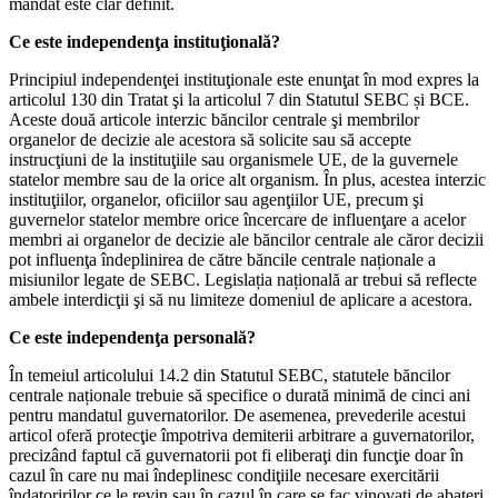
mandat este clar definit.
Ce este independenţa instituţională?
Principiul independenţei instituţionale este enunţat în mod expres la
articolul 130 din Tratat şi la articolul 7 din Statutul SEBC și BCE.
Aceste două articole interzic băncilor centrale şi membrilor
organelor de decizie ale acestora să solicite sau să accepte
instrucţiuni de la instituţiile sau organismele UE, de la guvernele
statelor membre sau de la orice alt organism. În plus, acestea interzic
instituţiilor, organelor, oficiilor sau agenţiilor UE, precum şi
guvernelor statelor membre orice încercare de influenţare a acelor
membri ai organelor de decizie ale băncilor centrale ale căror decizii
pot influenţa îndeplinirea de către băncile centrale naționale a
misiunilor legate de SEBC. Legislația națională ar trebui să reflecte
ambele interdicţii şi să nu limiteze domeniul de aplicare a acestora.
Ce este independenţa personală?
În temeiul articolului 14.2 din Statutul SEBC, statutele băncilor
centrale naționale trebuie să specifice o durată minimă de cinci ani
pentru mandatul guvernatorilor. De asemenea, prevederile acestui
articol oferă protecţie împotriva demiterii arbitrare a guvernatorilor,
precizând faptul că guvernatorii pot fi eliberaţi din funcţie doar în
cazul în care nu mai îndeplinesc condiţiile necesare exercitării
îndatoririlor ce le revin sau în cazul în care se fac vinovaţi de abateri