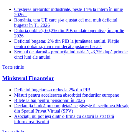
Creșterea prețurilor industriale, peste 14% la intern în iunie
2026
România, țara UE care și-a ajustat cel mai mult deficitul
bugetar în T1 2026
Datoria publică, 60,2% din PIB pe date operative, în aprilie
2026
Deficitul bugetar, 2% din PIB la jumătatea anului. Plățile
pentru dobânzi, mai mari decât ajustarea fiscală
Semnal de alarmă - producția industrială, -3,3% după primele
cinci luni ale anului
Toate stirile
Ministerul Finantelor
Deficitul bugetar s-a redus la 2% din PIB
Măsuri pentru accelerarea absorbției fondurilor europene
Bilete la băi pentru pensionari în 2026
Declarația Unică precompletată se găsește în secțiunea Mesaje
din Spațiul Privat Virtual (SPV)
Asociații nu pot ieși dintr-o firmă cu datorii la stat fără
informarea fiscului
Toate stirile