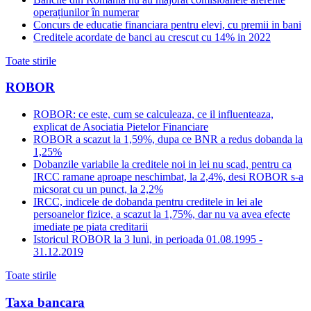
operațiunilor în numerar
Concurs de educatie financiara pentru elevi, cu premii in bani
Creditele acordate de banci au crescut cu 14% in 2022
Toate stirile
ROBOR
ROBOR: ce este, cum se calculeaza, ce il influenteaza,
explicat de Asociatia Pietelor Financiare
ROBOR a scazut la 1,59%, dupa ce BNR a redus dobanda la
1,25%
Dobanzile variabile la creditele noi in lei nu scad, pentru ca
IRCC ramane aproape neschimbat, la 2,4%, desi ROBOR s-a
micsorat cu un punct, la 2,2%
IRCC, indicele de dobanda pentru creditele in lei ale
persoanelor fizice, a scazut la 1,75%, dar nu va avea efecte
imediate pe piata creditarii
Istoricul ROBOR la 3 luni, in perioada 01.08.1995 -
31.12.2019
Toate stirile
Taxa bancara