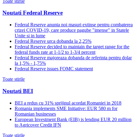
Toate stirile
Noutati Federal Reserve
Federal Reserve anunta noi masuri extinse pentru combaterea
crizei COVID-19, care produce pagube "imense" in Statele
Unite si in lume
Federal Reserve urca dobanda la 2,25%
Federal Reserve decided to maintain the target range for the
federal funds rate at 1-1/2 to 1-3/4 percent
Federal Reserve majoreaza dobanda de referinta pentru dolar
la 1,5% - 1,75%
Federal Reserve issues FOMC statement
Toate stirile
Noutati BEI
BEI a redus cu 31% sprijinul acordat Romaniei in 2018
Romania implements SME Initiative: EUR 580 m for
Romanian businesses
European Investment Bank (EIB) is lending EUR 20 million
to Agricover Credit IFN
Toate stirile