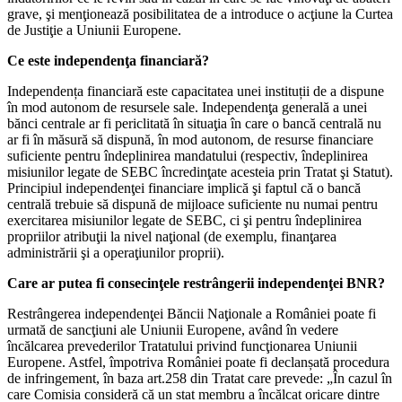
grave, şi menţionează posibilitatea de a introduce o acţiune la Curtea
de Justiţie a Uniunii Europene.
Ce este independenţa financiară?
Independența financiară este capacitatea unei instituții de a dispune
în mod autonom de resursele sale. Independenţa generală a unei
bănci centrale ar fi periclitată în situaţia în care o bancă centrală nu
ar fi în măsură să dispună, în mod autonom, de resurse financiare
suficiente pentru îndeplinirea mandatului (respectiv, îndeplinirea
misiunilor legate de SEBC încredinţate acesteia prin Tratat şi Statut).
Principiul independenţei financiare implică şi faptul că o bancă
centrală trebuie să dispună de mijloace suficiente nu numai pentru
exercitarea misiunilor legate de SEBC, ci şi pentru îndeplinirea
propriilor atribuţii la nivel naţional (de exemplu, finanţarea
administrării şi a operaţiunilor proprii).
Care ar putea fi consecinţele restrângerii independenţei BNR?
Restrângerea independenţei Băncii Naţionale a României poate fi
urmată de sancţiuni ale Uniunii Europene, având în vedere
încălcarea prevederilor Tratatului privind funcţionarea Uniunii
Europene. Astfel, împotriva României poate fi declanșată procedura
de infringement, în baza art.258 din Tratat care prevede: „În cazul în
care Comisia consideră că un stat membru a încălcat oricare dintre