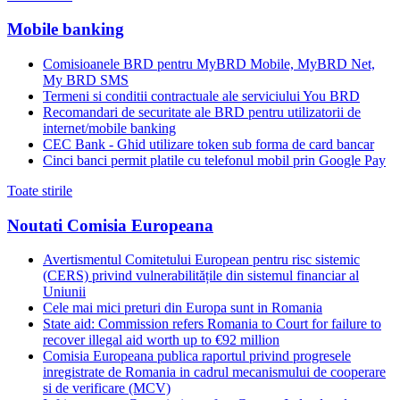
Mobile banking
Comisioanele BRD pentru MyBRD Mobile, MyBRD Net,
My BRD SMS
Termeni si conditii contractuale ale serviciului You BRD
Recomandari de securitate ale BRD pentru utilizatorii de
internet/mobile banking
CEC Bank - Ghid utilizare token sub forma de card bancar
Cinci banci permit platile cu telefonul mobil prin Google Pay
Toate stirile
Noutati Comisia Europeana
Avertismentul Comitetului European pentru risc sistemic
(CERS) privind vulnerabilitățile din sistemul financiar al
Uniunii
Cele mai mici preturi din Europa sunt in Romania
State aid: Commission refers Romania to Court for failure to
recover illegal aid worth up to €92 million
Comisia Europeana publica raportul privind progresele
inregistrate de Romania in cadrul mecanismului de cooperare
si de verificare (MCV)