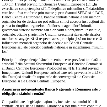
130 din Tratatul privind funcţionarea Uniunii Europene (1): „În
exercitarea competenţelor și în îndeplinirea misiunilor și îndatoririlor
care le-au fost conferite prin tratate și prin Statutul SEBC și al BCE,
Banca Centrală Europeană, băncile centrale naționale sau membrii
organelor lor de decizie nu pot solicita și nici accepta instrucțiuni din
partea instituțiilor, organelor, oficiilor sau agențiilor Uniunii, a
guvernelor statelor membre sau a oricărui alt organism. Instituțiile,
organele, oficiile și agențiile Uniunii, precum și guvernele statelor
membre se angajează să respecte acest principiu și să nu încerce să
influențeze membrii organelor de decizie ale Băncii Centrale
Europene sau ale băncilor centrale naționale în îndeplinirea misiunii
lor.”
Principiul independenței băncilor centrale este prevăzut totodată la
articolul 7 din Statutul Sistemului European al Băncilor Centrale și
al Băncii Centrale Europene (Protocolul nr. 4) la Tratatul privind
funcţionarea Uniunii Europene, articol care reia prevederile art.130
din Tratat) și detaliat în rapoartele de convergență ale Comisiei
Europene și ale Băncii Centrale Europene.
Asigurarea independenţei Băncii Naţionale a României este o
obligaţie a statului român?
Compatibilitatea legislaţiei naţionale, inclusiv a statutului băncii
centrale, cu legislaţia Uniunii Europene a fost una dintre condiţiile