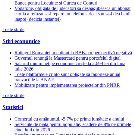
Banca pentru Locuinte si Curtea de Conturi
Vodafone, obligata de judecatori sa despagubeasca un abonat
caruia a refuzat sa-i repare un telefon stricat sau sa-i dea banii
inapoi (decizia instantei)
Toate stirile
Stiri economice
Ratingul României, menținut la BBB- cu perspectivă negativă
Guvernul renunță la Mastercard pentru portofelul digital
Salariul minim net pe economie crește la 2.699 lei din luna
iulie 2026
Toate platformele cripto sunt obligate să raporteze anual
tranzacțiile la ANAF
Mobilizare pentru implementarea proiectelor din PNRR
Toate stirile
Statistici
Comerțul cu amănuntul, -5,7% pe prima jumătate a anului
Serviciile de piață pentru populație, scădere de 8% pe primele
cinci luni din 2026