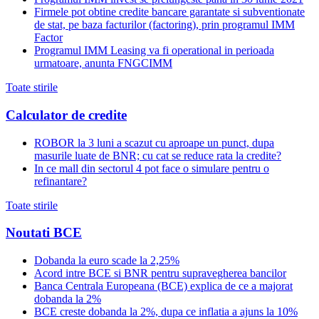
Firmele pot obtine credite bancare garantate si subventionate
de stat, pe baza facturilor (factoring), prin programul IMM
Factor
Programul IMM Leasing va fi operational in perioada
urmatoare, anunta FNGCIMM
Toate stirile
Calculator de credite
ROBOR la 3 luni a scazut cu aproape un punct, dupa
masurile luate de BNR; cu cat se reduce rata la credite?
In ce mall din sectorul 4 pot face o simulare pentru o
refinantare?
Toate stirile
Noutati BCE
Dobanda la euro scade la 2,25%
Acord intre BCE si BNR pentru supravegherea bancilor
Banca Centrala Europeana (BCE) explica de ce a majorat
dobanda la 2%
BCE creste dobanda la 2%, dupa ce inflatia a ajuns la 10%