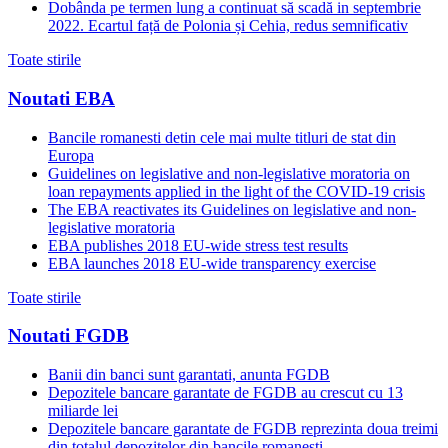
Dobânda pe termen lung a continuat să scadă in septembrie
2022. Ecartul față de Polonia și Cehia, redus semnificativ
Toate stirile
Noutati EBA
Bancile romanesti detin cele mai multe titluri de stat din
Europa
Guidelines on legislative and non-legislative moratoria on
loan repayments applied in the light of the COVID-19 crisis
The EBA reactivates its Guidelines on legislative and non-
legislative moratoria
EBA publishes 2018 EU-wide stress test results
EBA launches 2018 EU-wide transparency exercise
Toate stirile
Noutati FGDB
Banii din banci sunt garantati, anunta FGDB
Depozitele bancare garantate de FGDB au crescut cu 13
miliarde lei
Depozitele bancare garantate de FGDB reprezinta doua treimi
din totalul depozitelor din bancile romanesti