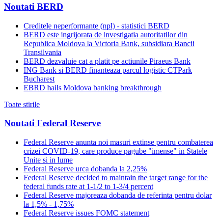
Noutati BERD
Creditele neperformante (npl) - statistici BERD
BERD este ingrijorata de investigatia autoritatilor din
Republica Moldova la Victoria Bank, subsidiara Bancii
Transilvania
BERD dezvaluie cat a platit pe actiunile Piraeus Bank
ING Bank si BERD finanteaza parcul logistic CTPark
Bucharest
EBRD hails Moldova banking breakthrough
Toate stirile
Noutati Federal Reserve
Federal Reserve anunta noi masuri extinse pentru combaterea
crizei COVID-19, care produce pagube "imense" in Statele
Unite si in lume
Federal Reserve urca dobanda la 2,25%
Federal Reserve decided to maintain the target range for the
federal funds rate at 1-1/2 to 1-3/4 percent
Federal Reserve majoreaza dobanda de referinta pentru dolar
la 1,5% - 1,75%
Federal Reserve issues FOMC statement