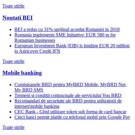
Toate stirile
Noutati BEI
BEI a redus cu 31% sprijinul acordat Romaniei in 2018
Romania implements SME Initiative: EUR 580 m for
Romanian businesses
European Investment Bank (EIB) is lending EUR 20 million
to Agricover Credit IFN
Toate stirile
Mobile banking
Comisioanele BRD pentru MyBRD Mobile, MyBRD Net,
My BRD SMS
Termeni si conditii contractuale ale serviciului You BRD
Recomandari de securitate ale BRD pentru utilizatorii de
internet/mobile banking
CEC Bank - Ghid utilizare token sub forma de card bancar
Cinci banci permit platile cu telefonul mobil prin Google Pay
Toate stirile