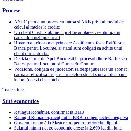
Procese
ANPC pierde un proces cu Intesa si ARB privind modul de
calcul al ratelor la credite
Un client Credius obtine in justitie anularea creditului, din
cauza dobanzii prea mari
Hotararea judecatoriei prin care Aedificium, fosta Raiffeisen
Banca pentru Locuinte, si statul sunt obligati sa achite unui
client prima de stat
Decizia Curtii de Apel Bucuresti in procesul dintre Raiffeisen
Banca pentru Locuinte si Curtea de Conturi
Vodafone, obligata de judecatori sa despagubeasca un abonat
caruia a refuzat sa-i repare un telefon stricat sau sa-i dea banii
inapoi (decizia instantei)
Toate stirile
Stiri economice
Ratingul României, confirmat la Baa3
Ratingul României, menținut la BBB- cu perspectivă negativă
Guvernul renunță la Mastercard pentru portofelul digital
Salariul minim net pe economie crește la 2.699 lei din luna