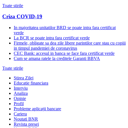
Toate stirile
Criza COVID-19
In majoritatea unitatilor BRD se poate intra fara certificat
verde
La BCR se poate intra fara certificat verde
Firmele, obligate sa dea zile libere parintilor care stau cu copiii
in timpul pandemiei de coronavirus
CEC Bank: accesul in banca se face fara certificat verde
Cum se amana ratele la creditele Garanti BBVA
Toate stirile
Stirea Zilei
Educatie financiara
Interviu
Analiza
Opinie
Profil
Probleme aplicații bancare
Cariera
Noutati BNR
Revista presei