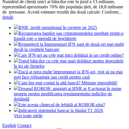
Numărul de clienți unici ai băncilor este în jurul a 13 milioane,
reprezentând aproximativ 70% din populația țării, de 18,8 milioane
de persoane. Acestă estimare rezultă din două calcule: Conform...
detalii
BNR, profit operațional în creștere pe 2025
Recuperarea banilor sau criptomonedelor pierdute printr-o
fraudă este o metodă de înșelătorie
Restanțierii la împrumuturi IFN sunt de două ori mai mulți
decât la creditele bancare
Care IFN-uri au cele mai mici dobânzi la un credit online?
Topul băncilor cu cele mai mari dobânzi pentru depozitele
în lei ale firmelor
Dacă ai prea multe împrumuturi la IFN-uri, riști să nu mai
poți face refinanțare sau credit pentru casă
Cum îmi mut contul la altă bancă? Misiune imposibilă!
Dosarul ROBOR: angajați ai BNR ar fi acționat în nume
propriu pentru modificarea regulamentului indicilor de
dobândă
Este acesta cântecul de lebădă al ROBOR-ului?
Indicatorii sistemului bancar la finalul T1 2026
Vezi toate stirile
English
Contact