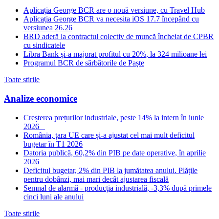
Aplicația George BCR are o nouă versiune, cu Travel Hub
Aplicația George BCR va necesita iOS 17.7 începând cu
versiunea 26.26
BRD aderă la contractul colectiv de muncă încheiat de CPBR
cu sindicatele
Libra Bank și-a majorat profitul cu 20%, la 324 milioane lei
Programul BCR de sărbătorile de Paște
Toate stirile
Analize economice
Creșterea prețurilor industriale, peste 14% la intern în iunie
2026
România, țara UE care și-a ajustat cel mai mult deficitul
bugetar în T1 2026
Datoria publică, 60,2% din PIB pe date operative, în aprilie
2026
Deficitul bugetar, 2% din PIB la jumătatea anului. Plățile
pentru dobânzi, mai mari decât ajustarea fiscală
Semnal de alarmă - producția industrială, -3,3% după primele
cinci luni ale anului
Toate stirile