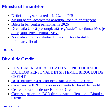
Ministerul Finantelor
Deficitul bugetar s-a redus la 2% din PIB
Măsuri pentru accelerarea absorbției fondurilor europene
Bilete la băi pentru pensionari în 2026
Declarația Unică precompletată se găsește în secțiunea Mesaje
din Spațiul Privat Virtual (SPV)
Asociații nu pot ieși dintr-o firmă cu datorii la stat fără
informarea fiscului
Toate stirile
Biroul de Credit
FUNDAMENTAREA LEGALITATII PRELUCRARII
DATELOR PERSONALE IN SISTEMUL BIROULUI DE
CREDIT
BCR: prelucrarea datelor personale la Biroul de Credit
Care banci si IFN-uri raporteaza clientii la Biroul de Credit
Ce trebuie sa stim despre Biroul de Credit
Care este procedura BCR de raportare a clientilor la Biroul de
Credit
Toate stirile