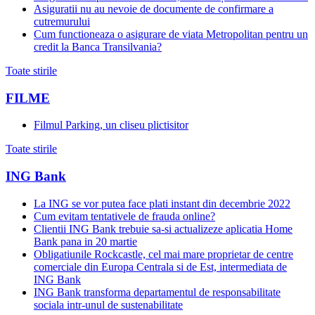
Asiguratii nu au nevoie de documente de confirmare a
cutremurului
Cum functioneaza o asigurare de viata Metropolitan pentru un
credit la Banca Transilvania?
Toate stirile
FILME
Filmul Parking, un cliseu plictisitor
Toate stirile
ING Bank
La ING se vor putea face plati instant din decembrie 2022
Cum evitam tentativele de frauda online?
Clientii ING Bank trebuie sa-si actualizeze aplicatia Home
Bank pana in 20 martie
Obligatiunile Rockcastle, cel mai mare proprietar de centre
comerciale din Europa Centrala si de Est, intermediata de
ING Bank
ING Bank transforma departamentul de responsabilitate
sociala intr-unul de sustenabilitate