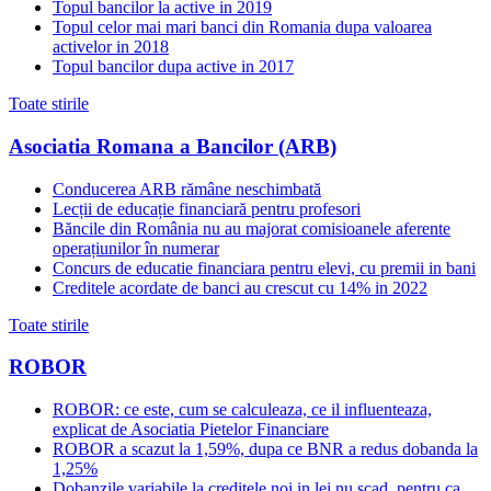
Topul bancilor la active in 2019
Topul celor mai mari banci din Romania dupa valoarea
activelor in 2018
Topul bancilor dupa active in 2017
Toate stirile
Asociatia Romana a Bancilor (ARB)
Conducerea ARB rămâne neschimbată
Lecții de educație financiară pentru profesori
Băncile din România nu au majorat comisioanele aferente
operațiunilor în numerar
Concurs de educatie financiara pentru elevi, cu premii in bani
Creditele acordate de banci au crescut cu 14% in 2022
Toate stirile
ROBOR
ROBOR: ce este, cum se calculeaza, ce il influenteaza,
explicat de Asociatia Pietelor Financiare
ROBOR a scazut la 1,59%, dupa ce BNR a redus dobanda la
1,25%
Dobanzile variabile la creditele noi in lei nu scad, pentru ca