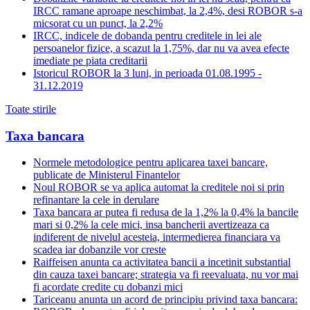
IRCC ramane aproape neschimbat, la 2,4%, desi ROBOR s-a
micsorat cu un punct, la 2,2%
IRCC, indicele de dobanda pentru creditele in lei ale
persoanelor fizice, a scazut la 1,75%, dar nu va avea efecte
imediate pe piata creditarii
Istoricul ROBOR la 3 luni, in perioada 01.08.1995 -
31.12.2019
Toate stirile
Taxa bancara
Normele metodologice pentru aplicarea taxei bancare,
publicate de Ministerul Finantelor
Noul ROBOR se va aplica automat la creditele noi si prin
refinantare la cele in derulare
Taxa bancara ar putea fi redusa de la 1,2% la 0,4% la bancile
mari si 0,2% la cele mici, insa bancherii avertizeaza ca
indiferent de nivelul acesteia, intermedierea financiara va
scadea iar dobanzile vor creste
Raiffeisen anunta ca activitatea bancii a incetinit substantial
din cauza taxei bancare; strategia va fi reevaluata, nu vor mai
fi acordate credite cu dobanzi mici
Tariceanu anunta un acord de principiu privind taxa bancara: