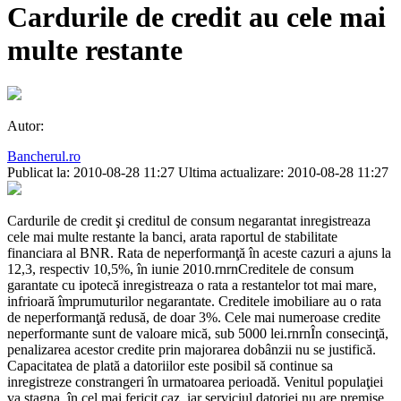
Cardurile de credit au cele mai
multe restante
Autor:
Bancherul.ro
Publicat la: 2010-08-28 11:27
Ultima actualizare: 2010-08-28 11:27
Cardurile de credit şi creditul de consum negarantat inregistreaza
cele mai multe restante la banci, arata raportul de stabilitate
financiara al BNR. Rata de neperformanţă în aceste cazuri a ajuns la
12,3, respectiv 10,5%, în iunie 2010.rnrnCreditele de consum
garantate cu ipotecă inregistreaza o rata a restantelor tot mai mare,
infrioară împrumuturilor negarantate. Creditele imobiliare au o rata
de neperformanţă redusă, de doar 3%. Cele mai numeroase credite
neperformante sunt de valoare mică, sub 5000 lei.rnrnÎn consecinţă,
penalizarea acestor credite prin majorarea dobânzii nu se justifică.
Capacitatea de plată a datoriilor este posibil să continue sa
inregistreze constrangeri în urmatoarea perioadă. Venitul populaţiei
va stagna, în cel mai fericit caz, iar serviciul datoriei nu are premise