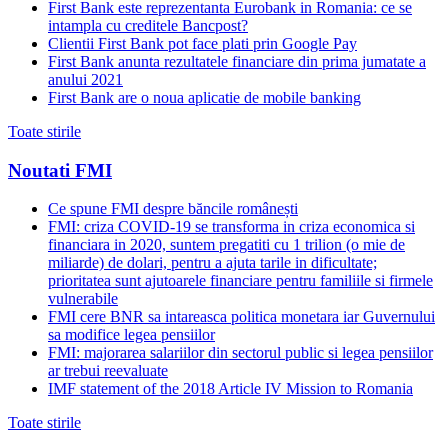
First Bank este reprezentanta Eurobank in Romania: ce se
intampla cu creditele Bancpost?
Clientii First Bank pot face plati prin Google Pay
First Bank anunta rezultatele financiare din prima jumatate a
anului 2021
First Bank are o noua aplicatie de mobile banking
Toate stirile
Noutati FMI
Ce spune FMI despre băncile românești
FMI: criza COVID-19 se transforma in criza economica si
financiara in 2020, suntem pregatiti cu 1 trilion (o mie de
miliarde) de dolari, pentru a ajuta tarile in dificultate;
prioritatea sunt ajutoarele financiare pentru familiile si firmele
vulnerabile
FMI cere BNR sa intareasca politica monetara iar Guvernului
sa modifice legea pensiilor
FMI: majorarea salariilor din sectorul public si legea pensiilor
ar trebui reevaluate
IMF statement of the 2018 Article IV Mission to Romania
Toate stirile