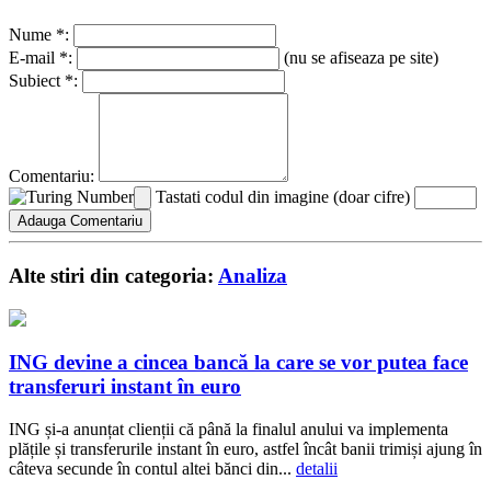
Nume *:
E-mail *:
(nu se afiseaza pe site)
Subiect *:
Comentariu:
Tastati codul din imagine (doar cifre)
Alte stiri din categoria:
Analiza
ING devine a cincea bancă la care se vor putea face
transferuri instant în euro
ING și-a anunțat clienții că până la finalul anului va implementa
plățile și transferurile instant în euro, astfel încât banii trimiși ajung în
câteva secunde în contul altei bănci din...
detalii