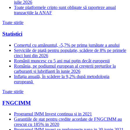
iulie 2026
Toate platformele cripto sunt obligate să raporteze anual
tranzacțiile la ANAF
Toate stirile
Statistici
Comerțul cu amănuntul, -5,7% pe prima jumătate a anului
Serviciile de piață pentru populație, scădere de 8% pe primele
cinci luni din 2026
Românii muncesc cu 5 ani mai puțin decât europenii
România, pe podiumul european al creșterii prețurilor la
carburanți și lubrifianți în iunie 2026
Inflația anuală, în scădere la 9,2% după metodologia
europeană
Toate stirile
FNGCIMM
Programul IMM Invest continua si in 2021
Garantiile de stat pentru credite acordate de FNGCIMM au
crescut cu 185% in 2020
Programul IMM invest se prelungeste pana in 30 iunie 2021