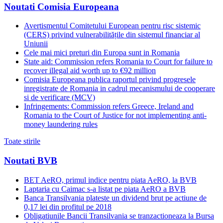
Noutati Comisia Europeana
Avertismentul Comitetului European pentru risc sistemic
(CERS) privind vulnerabilitățile din sistemul financiar al
Uniunii
Cele mai mici preturi din Europa sunt in Romania
State aid: Commission refers Romania to Court for failure to
recover illegal aid worth up to €92 million
Comisia Europeana publica raportul privind progresele
inregistrate de Romania in cadrul mecanismului de cooperare
si de verificare (MCV)
Infringements: Commission refers Greece, Ireland and
Romania to the Court of Justice for not implementing anti-
money laundering rules
Toate stirile
Noutati BVB
BET AeRO, primul indice pentru piata AeRO, la BVB
Laptaria cu Caimac s-a listat pe piata AeRO a BVB
Banca Transilvania plateste un dividend brut pe actiune de
0,17 lei din profitul pe 2018
Obligatiunile Bancii Transilvania se tranzactioneaza la Bursa