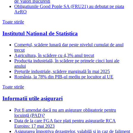
de Valori Bucuresti
Obligatiunile Good Pople SA (FRU21) au debutat pe piata
AeRO
Toate stirile
Institutul National de Statistica
Comerțul, scădere lunară dar peste nivelul cumulat de anul
trecut
Agricultura, în scădere cu 4,3% anul trecut
Producția industrială, în scădere pe primele cinci luni ale
anului
Prețurile industriale, scădere marginală în mai 2025
România, la 78% din PIB-ul mediu pe locuitor al UE
Toate stirile
Informatii utile asigurari
Pot fi amendat dacă nu am asigurare obligatorie pentru
locuință (PAD)?
Data de la care FGA face plati pentru asigurarile RCA
Euroins: 17 mai 2023
Asigurarea împotriva dezastrelor, valabilă și in caz de faliment