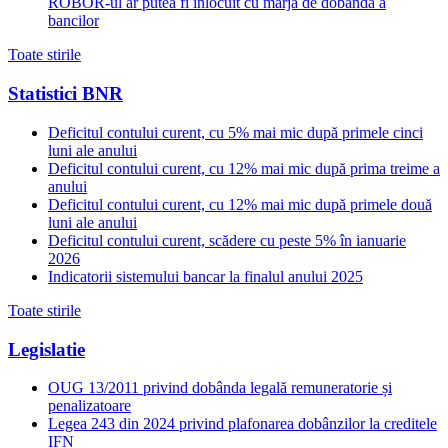
ROBOR-ul ar putea fi inlocuit cu marja de dobanda a
bancilor
Toate stirile
Statistici BNR
Deficitul contului curent, cu 5% mai mic după primele cinci
luni ale anului
Deficitul contului curent, cu 12% mai mic după prima treime a
anului
Deficitul contului curent, cu 12% mai mic după primele două
luni ale anului
Deficitul contului curent, scădere cu peste 5% în ianuarie
2026
Indicatorii sistemului bancar la finalul anului 2025
Toate stirile
Legislatie
OUG 13/2011 privind dobânda legală remuneratorie și
penalizatoare
Legea 243 din 2024 privind plafonarea dobânzilor la creditele
IFN