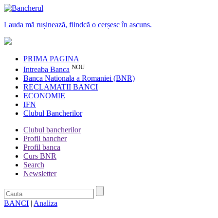
Lauda mă rușinează, fiindcă o cerșesc în ascuns.
PRIMA PAGINA
NOU
Intreaba Banca
Banca Nationala a Romaniei (BNR)
RECLAMATII BANCI
ECONOMIE
IFN
Clubul Bancherilor
Clubul bancherilor
Profil bancher
Profil banca
Curs BNR
Search
Newsletter
BANCI
|
Analiza