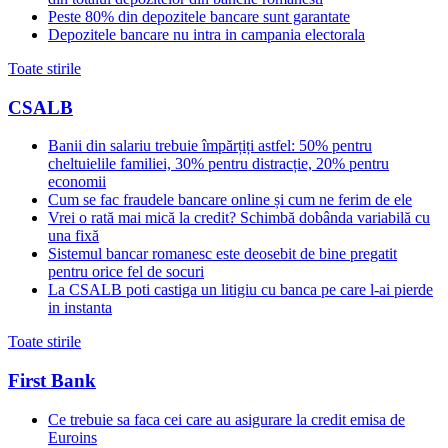
Peste 80% din depozitele bancare sunt garantate
Depozitele bancare nu intra in campania electorala
Toate stirile
CSALB
Banii din salariu trebuie împărțiți astfel: 50% pentru
cheltuielile familiei, 30% pentru distracție, 20% pentru
economii
Cum se fac fraudele bancare online și cum ne ferim de ele
Vrei o rată mai mică la credit? Schimbă dobânda variabilă cu
una fixă
Sistemul bancar romanesc este deosebit de bine pregatit
pentru orice fel de socuri
La CSALB poti castiga un litigiu cu banca pe care l-ai pierde
in instanta
Toate stirile
First Bank
Ce trebuie sa faca cei care au asigurare la credit emisa de
Euroins