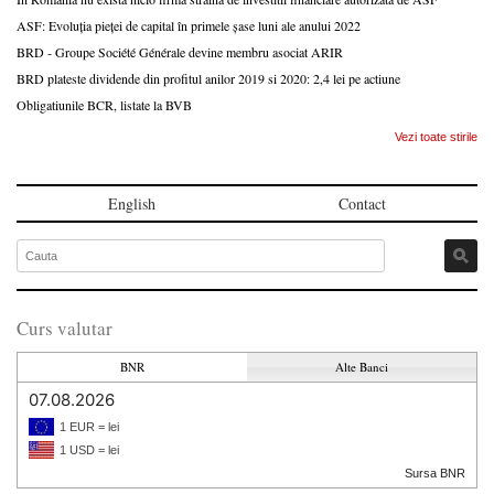
ASF: Evoluția pieței de capital în primele șase luni ale anului 2022
BRD - Groupe Société Générale devine membru asociat ARIR
BRD plateste dividende din profitul anilor 2019 si 2020: 2,4 lei pe actiune
Obligatiunile BCR, listate la BVB
Vezi toate stirile
English
Contact
Curs valutar
BNR
Alte Banci
07.08.2026
1 EUR = lei
1 USD = lei
Sursa BNR