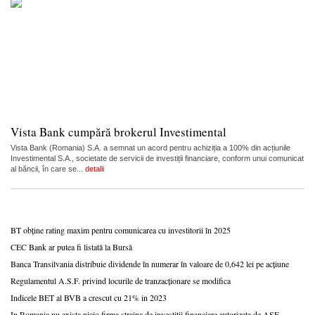
Vista Bank cumpără brokerul Investimental
Vista Bank (Romania) S.A. a semnat un acord pentru achiziția a 100% din acțiunile
Investimental S.A., societate de servicii de investiții financiare, conform unui comunicat
al băncii, în care se...
detalii
BT obține rating maxim pentru comunicarea cu investitorii în 2025
CEC Bank ar putea fi listată la Bursă
Banca Transilvania distribuie dividende în numerar în valoare de 0,642 lei pe acțiune
Regulamentul A.S.F. privind locurile de tranzacționare se modifica
Indicele BET al BVB a crescut cu 21% in 2023
In Romania nu exista nicio firma straina de investitii financiare autorizata de ASF