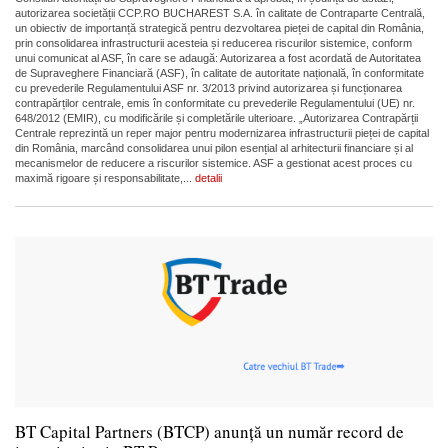
autorizarea societății CCP.RO BUCHAREST S.A. în calitate de Contraparte Centrală,
un obiectiv de importanță strategică pentru dezvoltarea pieței de capital din România,
prin consolidarea infrastructurii acesteia și reducerea riscurilor sistemice, conform
unui comunicat al ASF, în care se adaugă: Autorizarea a fost acordată de Autoritatea
de Supraveghere Financiară (ASF), în calitate de autoritate națională, în conformitate
cu prevederile Regulamentului ASF nr. 3/2013 privind autorizarea și funcționarea
contrapărților centrale, emis în conformitate cu prevederile Regulamentului (UE) nr.
648/2012 (EMIR), cu modificările și completările ulterioare. „Autorizarea Contrapărții
Centrale reprezintă un reper major pentru modernizarea infrastructurii pieței de capital
din România, marcând consolidarea unui pilon esențial al arhitecturii financiare și al
mecanismelor de reducere a riscurilor sistemice. ASF a gestionat acest proces cu
maximă rigoare și responsabilitate,...
detalii
BT Capital Partners (BTCP) anunță un număr record de