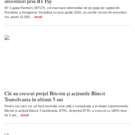
investitori prin BT Pay
BT Capital Partners (BTCP), cel mai mare intermediar de pe piața de capital din
România, a înregistrat, începând cu luna aprilie 2026, un număr record de investitori
noi, peste 15.000,...
detalii
Cât au crescut prețul Bitcoin și acțiunile Băncii
Transilvania în ultimii 5 ani
Pentru cei care vor să facă investiții, este utilă o comparație a evoluției criptomonedei
Bitcoin și acțiunii Banca Transilvania, BTRL. Acțiunea BTRL a crescut cu 180% timp
de 5 ani,...
detalii