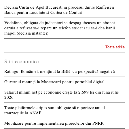
Decizia Curtii de Apel Bucuresti in procesul dintre Raiffeisen
Banca pentru Locuinte si Curtea de Conturi
Vodafone, obligata de judecatori sa despagubeasca un abonat
caruia a refuzat sa-i repare un telefon stricat sau sa-i dea banii
inapoi (decizia instantei)
Toate stirile
Stiri economice
Ratingul României, menținut la BBB- cu perspectivă negativă
Guvernul renunță la Mastercard pentru portofelul digital
Salariul minim net pe economie crește la 2.699 lei din luna iulie
2026
Toate platformele cripto sunt obligate să raporteze anual
tranzacțiile la ANAF
Mobilizare pentru implementarea proiectelor din PNRR