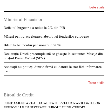
Toate stirile
Ministerul Finantelor
Deficitul bugetar s-a redus la 2% din PIB
Măsuri pentru accelerarea absorbției fondurilor europene
Bilete la băi pentru pensionari în 2026
Declarația Unică precompletată se găsește în secțiunea Mesaje din
Spațiul Privat Virtual (SPV)
Asociații nu pot ieși dintr-o firmă cu datorii la stat fără informarea
fiscului
Toate stirile
Biroul de Credit
FUNDAMENTAREA LEGALITATII PRELUCRARII DATELOR
PERSONALE IN SISTEMUL BIROULUI DE CREDIT