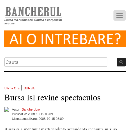
Lauda mă rușinează, fiindcă o cerșesc în
ascuns.
|
Ultima Ora
BURSA
Bursa isi revine spectaculos
Autor:
Bancherul.ro
Publicat la: 2008-10-15 08:09
Ultima actualizare: 2008-10-15 08:09
Bursa şi-a menţinut marţi tendinţa ascendentă începută în ziua