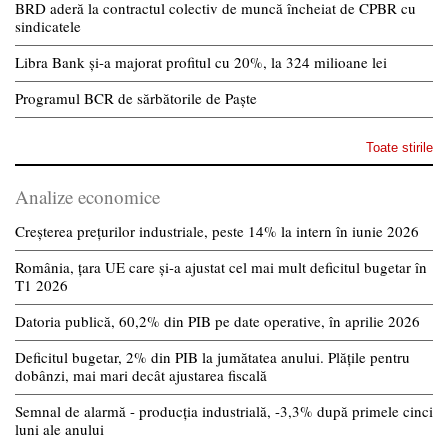
BRD aderă la contractul colectiv de muncă încheiat de CPBR cu
sindicatele
Libra Bank și-a majorat profitul cu 20%, la 324 milioane lei
Programul BCR de sărbătorile de Paște
Toate stirile
Analize economice
Creșterea prețurilor industriale, peste 14% la intern în iunie 2026
România, țara UE care și-a ajustat cel mai mult deficitul bugetar în
T1 2026
Datoria publică, 60,2% din PIB pe date operative, în aprilie 2026
Deficitul bugetar, 2% din PIB la jumătatea anului. Plățile pentru
dobânzi, mai mari decât ajustarea fiscală
Semnal de alarmă - producția industrială, -3,3% după primele cinci
luni ale anului