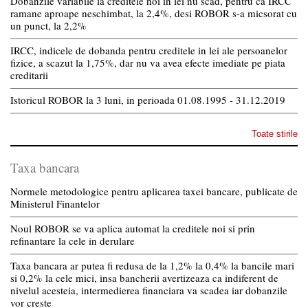
Dobanzile variabile la creditele noi in lei nu scad, pentru ca IRCC
ramane aproape neschimbat, la 2,4%, desi ROBOR s-a micsorat cu
un punct, la 2,2%
IRCC, indicele de dobanda pentru creditele in lei ale persoanelor
fizice, a scazut la 1,75%, dar nu va avea efecte imediate pe piata
creditarii
Istoricul ROBOR la 3 luni, in perioada 01.08.1995 - 31.12.2019
Toate stirile
Taxa bancara
Normele metodologice pentru aplicarea taxei bancare, publicate de
Ministerul Finantelor
Noul ROBOR se va aplica automat la creditele noi si prin
refinantare la cele in derulare
Taxa bancara ar putea fi redusa de la 1,2% la 0,4% la bancile mari
si 0,2% la cele mici, insa bancherii avertizeaza ca indiferent de
nivelul acesteia, intermedierea financiara va scadea iar dobanzile
vor creste