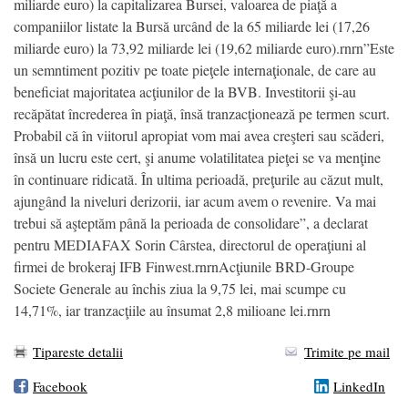
miliarde euro) la capitalizarea Bursei, valoarea de piaţă a
companiilor listate la Bursă urcând de la 65 miliarde lei (17,26
miliarde euro) la 73,92 miliarde lei (19,62 miliarde euro).rnrn”Este
un semntiment pozitiv pe toate pieţele internaţionale, de care au
beneficiat majoritatea acţiunilor de la BVB. Investitorii şi-au
recăpătat încrederea în piaţă, însă tranzacţionează pe termen scurt.
Probabil că în viitorul apropiat vom mai avea creşteri sau scăderi,
însă un lucru este cert, şi anume volatilitatea pieţei se va menţine
în continuare ridicată. În ultima perioadă, preţurile au căzut mult,
ajungând la niveluri derizorii, iar acum avem o revenire. Va mai
trebui să aşteptăm până la perioada de consolidare”, a declarat
pentru MEDIAFAX Sorin Cârstea, directorul de operaţiuni al
firmei de brokeraj IFB Finwest.rnrnAcţiunile BRD-Groupe
Societe Generale au închis ziua la 9,75 lei, mai scumpe cu
14,71%, iar tranzacţiile au însumat 2,8 milioane lei.rnrn
Tipareste detalii
Trimite pe mail
Facebook
LinkedIn