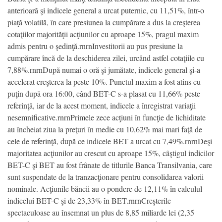
anterioară şi indicele general a urcat puternic, cu 11,51%, într-o
piaţă volatilă, în care presiunea la cumpărare a dus la creşterea
cotaţiilor majorităţii acţiunilor cu aproape 15%, pragul maxim
admis pentru o şedinţă.rnrnInvestitorii au pus presiune la
cumpărare încă de la deschiderea zilei, urcând astfel cotaţiile cu
7,88%.rnrnDupă numai o oră şi jumătate, indicele general şi-a
accelerat creşterea la peste 10%. Punctul maxim a fost atins cu
puţin după ora 16:00, când BET-C s-a plasat cu 11,66% peste
referinţă, iar de la acest moment, indicele a înregistrat variaţii
nesemnificative.rnrnPrimele zece acţiuni în funcţie de lichiditate
au încheiat ziua la preţuri în medie cu 10,62% mai mari faţă de
cele de referinţă, după ce indicele BET a urcat cu 7,49%.rnrnDeşi
majoritatea acţiunilor au crescut cu aproape 15%, câştigul indicilor
BET-C şi BET au fost frânate de titlurile Banca Transilvania, care
sunt suspendate de la tranzacţionare pentru consolidarea valorii
nominale. Acţiunile băncii au o pondere de 12,11% în calculul
indicelui BET-C şi de 23,33% în BET.rnrnCreşterile
spectaculoase au însemnat un plus de 8,85 miliarde lei (2,35