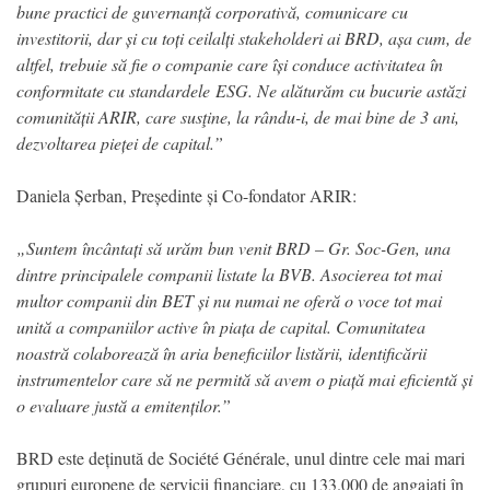
bune practici de guvernanță corporativă, comunicare cu
investitorii, dar și cu toți ceilalți stakeholderi ai BRD, așa cum, de
altfel, trebuie să fie o companie care își conduce activitatea în
conformitate cu standardele ESG. Ne alăturăm cu bucurie astăzi
comunității ARIR, care susţine, la rându-i, de mai bine de 3 ani,
dezvoltarea pieței de capital.”
Daniela Șerban, Președinte și Co-fondator ARIR:
„Suntem încântați să urăm bun venit BRD – Gr. Soc-Gen, una
dintre principalele companii listate la BVB. Asocierea tot mai
multor companii din BET și nu numai ne oferă o voce tot mai
unită a companiilor active în piața de capital. Comunitatea
noastră colaborează în aria beneficiilor listării, identificării
instrumentelor care să ne permită să avem o piață mai eficientă și
o evaluare justă a emitenților.”
BRD este deținută de Société Générale, unul dintre cele mai mari
grupuri europene de servicii financiare, cu 133.000 de angajaţi în