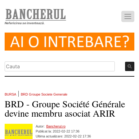
Nefericirea se inventează.
|
BURSA
BRD Groupe Societe Generale
BRD - Groupe Société Générale
devine membru asociat ARIR
Autor:
Bancherul.ro
Publicat la: 2022-02-22 17:36
Ultima actualizare: 2022-02-22 17:36