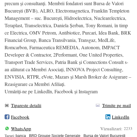
precum și consultanți. Membrii fondatori sunt Bursa de Valori
București (BVB), ALRO, Electromagnetica, Franklin Templeton
Management – suc. București, Hidroelectrica, Nuclearelectrica,
Teraplast, Transelectrica, Daniela Șerban, Tony Romani, în timp
ce Electrica, OMV Petrom, Antibiotice, Purcari, Idea Bank, BRK
Financial Group, Banca Transilvania, Transgaz, MedLife,
Romcarbon, Farmaceutica REMEDIA, Autonom, IMPACT
Developer & Contractor, 2Performant, One United Properties,
Transport Trade Services, Patria Bank și Connections Consult s-
au alăturat ca Membri Asociați, INNOVA Project Consulting,
ENVISIA, RTPR, eVote, Mazars și Marsh Broker de Asigurare –
Reasigurare ca Membri Afiliați.
Urmăriți-ne pe LinkedIn, Facebook și Instagram
Tipareste detalii
Trimite pe mail
Facebook
LinkedIn
WhatsApp
Vizualizari:
2233
Taguri:
banca
BRD Groupe Societe Generale
Bursa de Valori Bucuresti