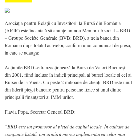
Asociația pentru Relații cu Investitorii la Bursă din România
(ARIR) este încântată să anunțe un nou Membru Asociat – BRD
– Groupe Société Générale (BVB: BRD), a treia bancă din
România după totalul activelor, conform unui comunicat de presa,
in care se adauga:
Acțiunile BRD se tranzacționează la Bursa de Valori București
din 2001, fiind incluse în indicii principali ai bursei locale și cei ai
Bursei de la Viena. Cu peste 2 milioane de clienţi, BRD este unul
din liderii pieţei bancare pentru persoane fizice și unul dintre
principalii finanţatori ai IMM-urilor.
Flavia Popa, Secretar General BRD:
“BRD este un promotor al pieței de capital locale. În calitate de
companie listată, am urmărit mereu implementarea celor mai