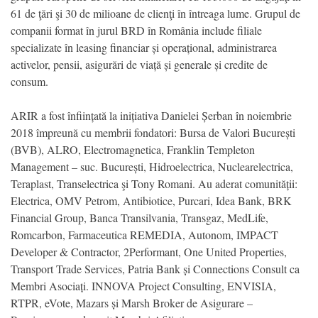
61 de ţări şi 30 de milioane de clienţi în întreaga lume. Grupul de
companii format în jurul BRD în România include filiale
specializate în leasing financiar și operațional, administrarea
activelor, pensii, asigurări de viață și generale și credite de
consum.
ARIR a fost înființată la inițiativa Danielei Șerban în noiembrie
2018 împreună cu membrii fondatori: Bursa de Valori București
(BVB), ALRO, Electromagnetica, Franklin Templeton
Management – suc. București, Hidroelectrica, Nuclearelectrica,
Teraplast, Transelectrica şi Tony Romani. Au aderat comunității:
Electrica, OMV Petrom, Antibiotice, Purcari, Idea Bank, BRK
Financial Group, Banca Transilvania, Transgaz, MedLife,
Romcarbon, Farmaceutica REMEDIA, Autonom, IMPACT
Developer & Contractor, 2Performant, One United Properties,
Transport Trade Services, Patria Bank și Connections Consult ca
Membri Asociați. INNOVA Project Consulting, ENVISIA,
RTPR, eVote, Mazars și Marsh Broker de Asigurare –