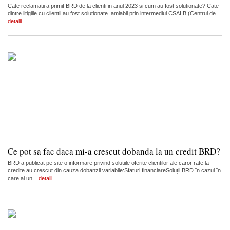
Cate reclamatii a primit BRD de la clienti in anul 2023 si cum au fost solutionate? Cate
dintre litigiile cu clientii au fost solutionate amiabil prin intermediul CSALB (Centrul de...
detalii
Ce pot sa fac daca mi-a crescut dobanda la un credit BRD?
BRD a publicat pe site o informare privind solutiile oferite clientilor ale caror rate la
credite au crescut din cauza dobanzii variabile:Sfaturi financiareSoluții BRD în cazul în
care ai un...
detalii