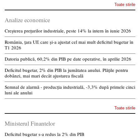
Toate stirile
Analize economice
Creșterea prețurilor industriale, peste 14% la intern în iunie 2026
România, țara UE care și-a ajustat cel mai mult deficitul bugetar în
T1 2026
Datoria publică, 60,2% din PIB pe date operative, în aprilie 2026
Deficitul bugetar, 2% din PIB la jumătatea anului. Plățile pentru
dobânzi, mai mari decât ajustarea fiscală
Semnal de alarmă - producția industrială, -3,3% după primele cinci
luni ale anului
Toate stirile
Ministerul Finantelor
Deficitul bugetar s-a redus la 2% din PIB