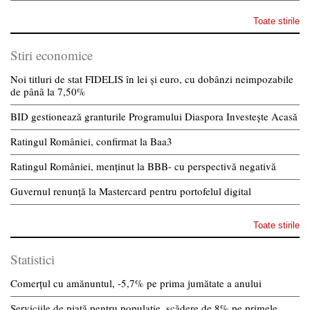
Toate stirile
Stiri economice
Noi titluri de stat FIDELIS în lei și euro, cu dobânzi neimpozabile
de pânã la 7,50%
BID gestionează granturile Programului Diaspora Investește Acasă
Ratingul României, confirmat la Baa3
Ratingul României, menținut la BBB- cu perspectivă negativă
Guvernul renunță la Mastercard pentru portofelul digital
Toate stirile
Statistici
Comerțul cu amănuntul, -5,7% pe prima jumătate a anului
Serviciile de piață pentru populație, scădere de 8% pe primele