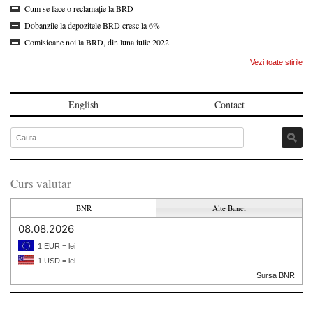
Cum se face o reclamație la BRD
Dobanzile la depozitele BRD cresc la 6%
Comisioane noi la BRD, din luna iulie 2022
Vezi toate stirile
English
Contact
Curs valutar
BNR
Alte Banci
08.08.2026
1 EUR = lei
1 USD = lei
Sursa BNR