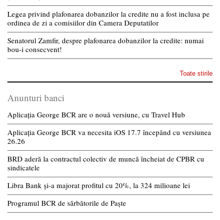
Legea privind plafonarea dobanzilor la credite nu a fost inclusa pe
ordinea de zi a comisiilor din Camera Deputatilor
Senatorul Zamfir, despre plafonarea dobanzilor la credite: numai
bou-i consecvent!
Toate stirile
Anunturi banci
Aplicația George BCR are o nouă versiune, cu Travel Hub
Aplicația George BCR va necesita iOS 17.7 începând cu versiunea
26.26
BRD aderă la contractul colectiv de muncă încheiat de CPBR cu
sindicatele
Libra Bank și-a majorat profitul cu 20%, la 324 milioane lei
Programul BCR de sărbătorile de Paște