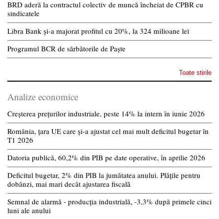
BRD aderă la contractul colectiv de muncă încheiat de CPBR cu
sindicatele
Libra Bank și-a majorat profitul cu 20%, la 324 milioane lei
Programul BCR de sărbătorile de Paște
Toate stirile
Analize economice
Creșterea prețurilor industriale, peste 14% la intern în iunie 2026
România, țara UE care și-a ajustat cel mai mult deficitul bugetar în
T1 2026
Datoria publică, 60,2% din PIB pe date operative, în aprilie 2026
Deficitul bugetar, 2% din PIB la jumătatea anului. Plățile pentru
dobânzi, mai mari decât ajustarea fiscală
Semnal de alarmă - producția industrială, -3,3% după primele cinci
luni ale anului