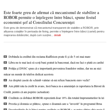
Este foarte greu de afirmat că mecanismul de stabilire a
ROBOR permite o înțelegere între bănci, spune fostul
economist șef al Consiliului Concurenței
Este greu de demonstrat că mecanismul transparent de stabilire a ROBOR, prin
afișarea cotațiilor în perioada de fixing, permite o înțelegere între bănci (cartel) pentru
majorarea dobânzilor, după cum susține...
detalii
Dobânda la creditul din reclama Raiffeisen poate fi și de 5 ori mai mare
Libra nu te mai lasă să scoți bani gratuit la bancomat, dacă nu faci o plată cu cardul
Poliția și DNSC spun că e importantă prevenirea fraudelor online, dar nu au nici
măcar un număr de telefon dedicat acestora
Au dreptul casele de schimb valutar să-mi refuze bancnote euro vechi?
Am plătit rata la credit în avans, însă banca m-a amenințat cu raportarea la Biroul de
Credit, pentru că am poprire (actualizat)
Creditele cu dobânzi ROBOR reprezintă doar 18% din totalul împrumuturilor în lei
Prostia și domnia se plătesc, spune o doamnă care a "investit" în programul Brua
Despăgubirile de la bănci pentru creditele cu ROBOR s-ar putea obține abia peste 5