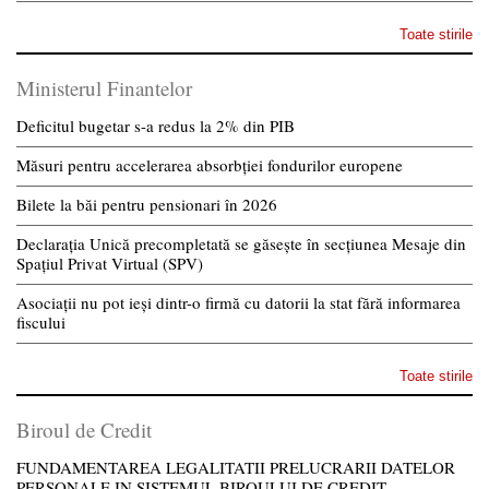
Toate stirile
Ministerul Finantelor
Deficitul bugetar s-a redus la 2% din PIB
Măsuri pentru accelerarea absorbției fondurilor europene
Bilete la băi pentru pensionari în 2026
Declarația Unică precompletată se găsește în secțiunea Mesaje din
Spațiul Privat Virtual (SPV)
Asociații nu pot ieși dintr-o firmă cu datorii la stat fără informarea
fiscului
Toate stirile
Biroul de Credit
FUNDAMENTAREA LEGALITATII PRELUCRARII DATELOR
PERSONALE IN SISTEMUL BIROULUI DE CREDIT