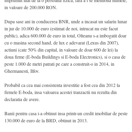
imprumut luat de la o persoana fizica, fara a i se mentiona numele,
in valoare de 200.000 RON.
Dupa sase ani in conducerea BNR, unde a incasat un salariu lunar
in jur de 10.000 de euro (estimat de noi, intrucat nu este facut
public), adica 600.000 de euro in total, Olteanu s-a imbogatit doar
cu o masina second hand, de lux e adevarat (Lexus din 2007),
actiuni (cate 50% din capital, in valoare de doar 600 de lei) la
doua firme (E-boda Buildings si E-boda Electronics), si o casa de
peste 1.000 de metri patrati pe care a construit-o in 2014, in
Ghermanesti, Ilfov.
Probabil ca cea mai consistenta investitie a fost cea din 2012 la
firmele E-boda, insa valoarea acestei tranzactii nu rezulta din
declaratia de avere.
Banii pentru casa i-a obtinut insa printr-un credit imobiliar de peste
130.000 de euro de la BRD, obtinut in 2013.