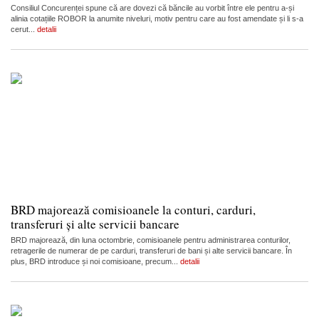
Consiliul Concurenței spune că are dovezi că băncile au vorbit între ele pentru a-și
alinia cotațiile ROBOR la anumite niveluri, motiv pentru care au fost amendate și li s-a
cerut...
detalii
BRD majorează comisioanele la conturi, carduri,
transferuri și alte servicii bancare
BRD majorează, din luna octombrie, comisioanele pentru administrarea conturilor,
retragerile de numerar de pe carduri, transferuri de bani și alte servicii bancare. În
plus, BRD introduce și noi comisioane, precum...
detalii