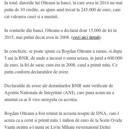
In total, datoriile lui Olteanu la banci, la care avea in 2014 nu mai
putin de 10 credite, au ajuns anul trecut la 245.000 de euro, cam
cat valoarea casei si a masinii.
In conturile din banci, Olteanu a declarat doar 15.000 de lei in
2015, mai putini decat avea in 2008. (
)
vezi aici detalii
In concluzie, se poate spune ca Bogdan Olteanu a ramas, si dupa
5 ani la BNR, de unde a incasat o suma uriasa, in jurul a 600.000
de euro, la fel de sarac cum era in 2008, cand a primit mita. Ce
putin conform declaratiilor de avere.
Declaratiile de avere ale demnitarilor BNR sunt verificate de
Agentia Nationala de Integritate (ANI), care pana acum nu a
anuntat ca ar fi vreo neregula cu acestea.
Bogdan Olteanu a fost retinut in aceasta noapte de DNA, care-l
acuza ca a cerut si primit mita 1 milion de euro de la Sorin Ovidu
Vantu pentru a-l numi pe Liviu Mihaiu guvernatorul Deltei