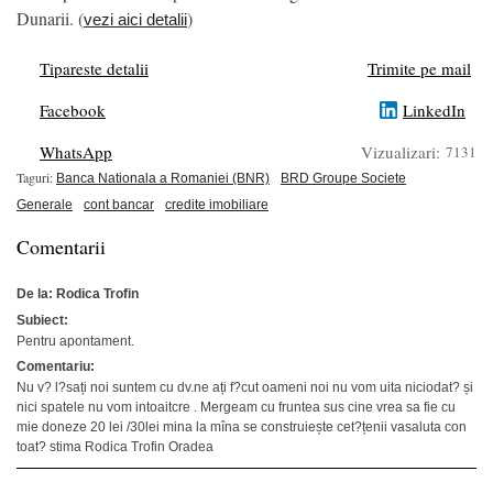
Dunarii. (
)
vezi aici detalii
Tipareste detalii
Trimite pe mail
Facebook
LinkedIn
WhatsApp
Vizualizari:
7131
Taguri:
Banca Nationala a Romaniei (BNR)
BRD Groupe Societe
Generale
cont bancar
credite imobiliare
Comentarii
De la: Rodica Trofin
Subiect:
Pentru apontament.
Comentariu:
Nu v? l?sați noi suntem cu dv.ne ați f?cut oameni noi nu vom uita niciodat? și
nici spatele nu vom intoaitcre . Mergeam cu fruntea sus cine vrea sa fie cu
mie doneze 20 lei /30lei mina la mîna se construiește cet?țenii vasaluta con
toat? stima Rodica Trofin Oradea