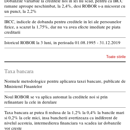
Dobanzile variabile la creditele noi in lei nu scad, pentru ca IRCC
ramane aproape neschimbat, la 2,4%, desi ROBOR s-a micsorat cu
un punct, la 2,2%
IRCC, indicele de dobanda pentru creditele in lei ale persoanelor
fizice, a scazut la 1,75%, dar nu va avea efecte imediate pe piata
creditarii
Istoricul ROBOR la 3 luni, in perioada 01.08.1995 - 31.12.2019
Toate stirile
Taxa bancara
Normele metodologice pentru aplicarea taxei bancare, publicate de
Ministerul Finantelor
Noul ROBOR se va aplica automat la creditele noi si prin
refinantare la cele in derulare
Taxa bancara ar putea fi redusa de la 1,2% la 0,4% la bancile mari
si 0,2% la cele mici, insa bancherii avertizeaza ca indiferent de
nivelul acesteia, intermedierea financiara va scadea iar dobanzile
vor creste