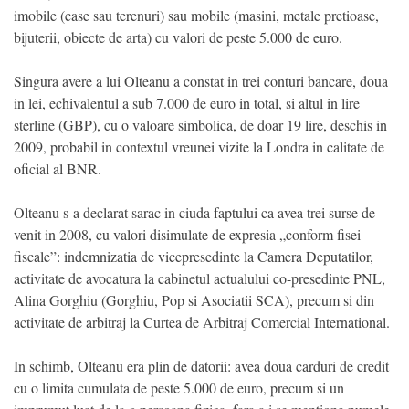
imobile (case sau terenuri) sau mobile (masini, metale pretioase,
bijuterii, obiecte de arta) cu valori de peste 5.000 de euro.
Singura avere a lui Olteanu a constat in trei conturi bancare, doua
in lei, echivalentul a sub 7.000 de euro in total, si altul in lire
sterline (GBP), cu o valoare simbolica, de doar 19 lire, deschis in
2009, probabil in contextul vreunei vizite la Londra in calitate de
oficial al BNR.
Olteanu s-a declarat sarac in ciuda faptului ca avea trei surse de
venit in 2008, cu valori disimulate de expresia „conform fisei
fiscale”: indemnizatia de vicepresedinte la Camera Deputatilor,
activitate de avocatura la cabinetul actualului co-presedinte PNL,
Alina Gorghiu (Gorghiu, Pop si Asociatii SCA), precum si din
activitate de arbitraj la Curtea de Arbitraj Comercial International.
In schimb, Olteanu era plin de datorii: avea doua carduri de credit
cu o limita cumulata de peste 5.000 de euro, precum si un