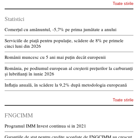
Toate stirile
Statistici
Comerțul cu amănuntul, -5,7% pe prima jumătate a anului
Serviciile de piață pentru populație, scădere de 8% pe primele
cinci luni din 2026
Românii muncesc cu 5 ani mai puțin decât europenii
România, pe podiumul european al creșterii prețurilor la carburanți
și lubrifianți în iunie 2026
Inflația anuală, în scădere la 9,2% după metodologia europeană
Toate stirile
FNGCIMM
Programul IMM Invest continua si in 2021
Garantiile de stat pentru credite acordate de FNGCIMM au crescut