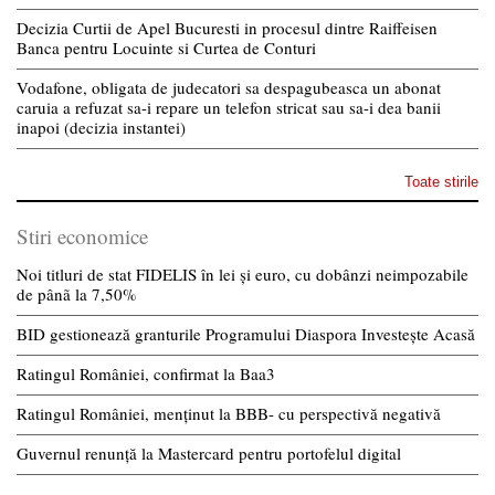
Decizia Curtii de Apel Bucuresti in procesul dintre Raiffeisen
Banca pentru Locuinte si Curtea de Conturi
Vodafone, obligata de judecatori sa despagubeasca un abonat
caruia a refuzat sa-i repare un telefon stricat sau sa-i dea banii
inapoi (decizia instantei)
Toate stirile
Stiri economice
Noi titluri de stat FIDELIS în lei și euro, cu dobânzi neimpozabile
de pânã la 7,50%
BID gestionează granturile Programului Diaspora Investește Acasă
Ratingul României, confirmat la Baa3
Ratingul României, menținut la BBB- cu perspectivă negativă
Guvernul renunță la Mastercard pentru portofelul digital