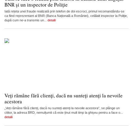
BNR și un inspector de Poliție
Iată rețeta unei fraude realizată prin telefon de doi escroci, primul recomandându-se
ca fiind reprezentant al BNR (Banca Națională a României), celălalt inspector la Poliție,
după cum ne-a transmis un...
detalii
Veți rămâne fără clienți, dacă nu sunteți atenți la nevoile
acestora
„Veți rămâne fără clienți, dacă nu sunteți atenți la nevoile acestora”, se plânge un
cititor, la adresa BRD, nemulțumit că este ținut mult timp la ghișeu pentru a face o...
detalii