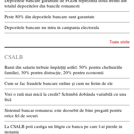
Depozitele bancare garantate de FGDB reprezinta doua treimi din
totalul depozitelor din bancile romanesti
Peste 80% din depozitele bancare sunt garantate
Depozitele bancare nu intra in campania electorala
Toate stirile
CSALB
Banii din salariu trebuie împărțiți astfel: 50% pentru cheltuielile
familiei, 30% pentru distracție, 20% pentru economii
Cum se fac fraudele bancare online și cum ne ferim de ele
Vrei o rată mai mică la credit? Schimbă dobânda variabilă cu una
fixă
Sistemul bancar romanesc este deosebit de bine pregatit pentru
orice fel de socuri
La CSALB poti castiga un litigiu cu banca pe care l-ai pierde in
instanta