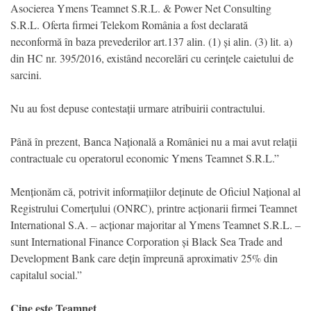
Asocierea Ymens Teamnet S.R.L. & Power Net Consulting
S.R.L. Oferta firmei Telekom România a fost declarată
neconformă în baza prevederilor art.137 alin. (1) și alin. (3) lit. a)
din HC nr. 395/2016, existând necorelări cu cerințele caietului de
sarcini.
Nu au fost depuse contestații urmare atribuirii contractului.
Până în prezent, Banca Națională a României nu a mai avut relații
contractuale cu operatorul economic Ymens Teamnet S.R.L.”
Menționăm că, potrivit informațiilor deținute de Oficiul Național al
Registrului Comerțului (ONRC), printre acționarii firmei Teamnet
International S.A. – acționar majoritar al Ymens Teamnet S.R.L. –
sunt International Finance Corporation și Black Sea Trade and
Development Bank care dețin împreună aproximativ 25% din
capitalul social.”
Cine este Teamnet