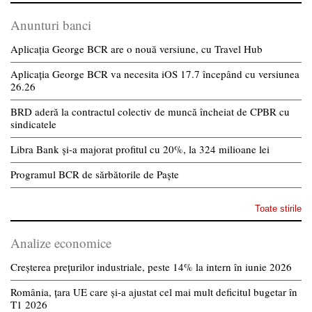
Anunturi banci
Aplicația George BCR are o nouă versiune, cu Travel Hub
Aplicația George BCR va necesita iOS 17.7 începând cu versiunea
26.26
BRD aderă la contractul colectiv de muncă încheiat de CPBR cu
sindicatele
Libra Bank și-a majorat profitul cu 20%, la 324 milioane lei
Programul BCR de sărbătorile de Paște
Toate stirile
Analize economice
Creșterea prețurilor industriale, peste 14% la intern în iunie 2026
România, țara UE care și-a ajustat cel mai mult deficitul bugetar în
T1 2026