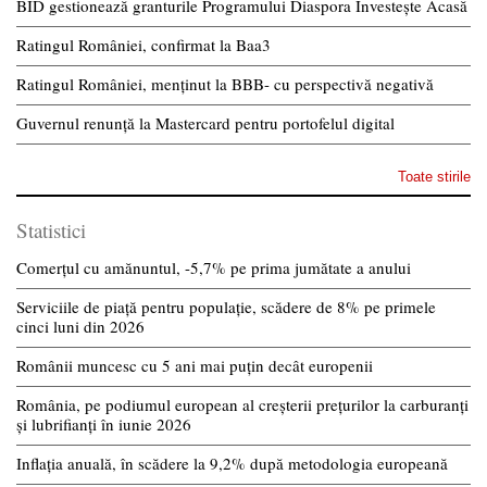
BID gestionează granturile Programului Diaspora Investește Acasă
Ratingul României, confirmat la Baa3
Ratingul României, menținut la BBB- cu perspectivă negativă
Guvernul renunță la Mastercard pentru portofelul digital
Toate stirile
Statistici
Comerțul cu amănuntul, -5,7% pe prima jumătate a anului
Serviciile de piață pentru populație, scădere de 8% pe primele
cinci luni din 2026
Românii muncesc cu 5 ani mai puțin decât europenii
România, pe podiumul european al creșterii prețurilor la carburanți
și lubrifianți în iunie 2026
Inflația anuală, în scădere la 9,2% după metodologia europeană