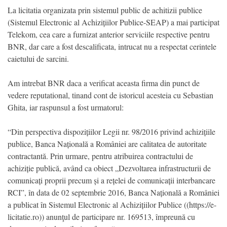
La licitatia organizata prin sistemul public de achitizii publice
(Sistemul Electronic al Achizițiilor Publice-SEAP) a mai participat
Telekom, cea care a furnizat anterior serviciile respective pentru
BNR, dar care a fost descalificata, intrucat nu a respectat cerintele
caietului de sarcini.
Am intrebat BNR daca a verificat aceasta firma din punct de
vedere reputational, tinand cont de istoricul acesteia cu Sebastian
Ghita, iar raspunsul a fost urmatorul:
“Din perspectiva dispozițiilor Legii nr. 98/2016 privind achizițiile
publice, Banca Națională a României are calitatea de autoritate
contractantă. Prin urmare, pentru atribuirea contractului de
achiziție publică, având ca obiect „Dezvoltarea infrastructurii de
comunicați proprii precum și a rețelei de comunicații interbancare
RCI”, în data de 02 septembrie 2016, Banca Națională a României
a publicat în Sistemul Electronic al Achizițiilor Publice ((https://e-
licitatie.ro)) anunţul de participare nr. 169513, împreună cu