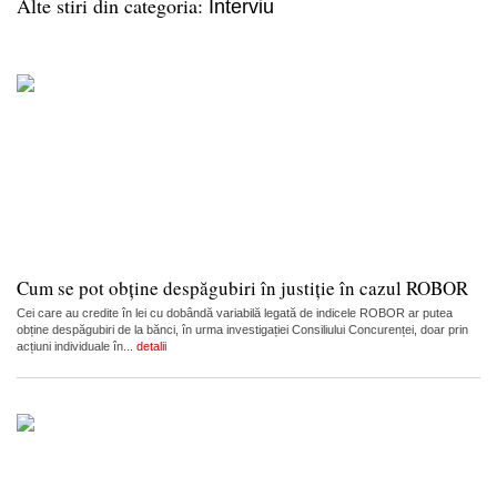
Alte stiri din categoria:
Interviu
Cum se pot obține despăgubiri în justiție în cazul ROBOR
Cei care au credite în lei cu dobândă variabilă legată de indicele ROBOR ar putea
obține despăgubiri de la bănci, în urma investigației Consiliului Concurenței, doar prin
acțiuni individuale în...
detalii