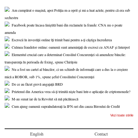
Am cumpărat o mașină, apoi Poliția m-a oprit și mi-a luat actele, pentru că era sub
sechestru
Facebook poate încasa liniștită bani din reclamele la fraude: CNA nu o poate
amenda
Escrocii în investiții online îți trimit bani pentru a-ți câștiga încrederea
Culmea fraudelor online: oamenii sunt amenințați de escroci cu ANAF și Interpol
Elementul crucial care a determinat Consiliul Concurenței să amendeze băncile:
transparența în perioada de fixing, spune Chirițoiu
Nu a fost un cartel al băncilor, ci un schimb de informații care a dus la o creștere
mică a ROBOR, sub 1%, spune șeful Consiliului Concurenței
De ce au făcut grevă angajații BRD
Prietenul din America vrea să-ți trimită niște bani într-o aplicație de criptomonede?
M-au sunat iar de la Revolut să mă păcălească
Cum ajung oamenii supraîndatorați la IFN-uri din cauza Biroului de Credit
Vezi toate stirile
English
Contact