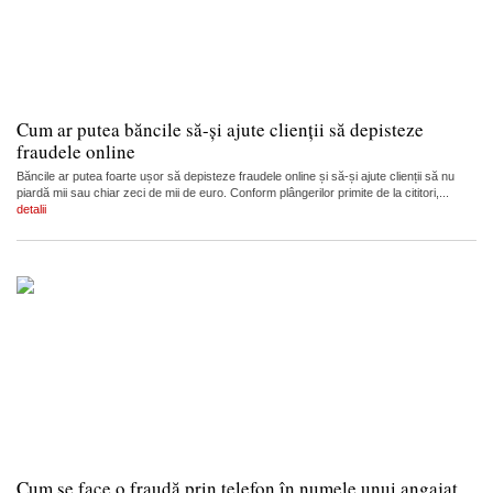
Cum ar putea băncile să-și ajute clienții să depisteze
fraudele online
Băncile ar putea foarte ușor să depisteze fraudele online și să-și ajute clienții să nu
piardă mii sau chiar zeci de mii de euro. Conform plângerilor primite de la cititori,...
detalii
Cum se face o fraudă prin telefon în numele unui angajat