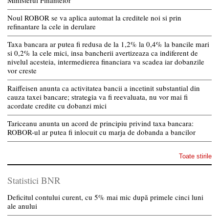
Ministerul Finantelor
Noul ROBOR se va aplica automat la creditele noi si prin
refinantare la cele in derulare
Taxa bancara ar putea fi redusa de la 1,2% la 0,4% la bancile mari
si 0,2% la cele mici, insa bancherii avertizeaza ca indiferent de
nivelul acesteia, intermedierea financiara va scadea iar dobanzile
vor creste
Raiffeisen anunta ca activitatea bancii a incetinit substantial din
cauza taxei bancare; strategia va fi reevaluata, nu vor mai fi
acordate credite cu dobanzi mici
Tariceanu anunta un acord de principiu privind taxa bancara:
ROBOR-ul ar putea fi inlocuit cu marja de dobanda a bancilor
Toate stirile
Statistici BNR
Deficitul contului curent, cu 5% mai mic după primele cinci luni
ale anului