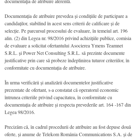
documentaţia de atribuire aferentă.
Documentația de atribuire prevedea și condițiile de participare a
candidaților, stabilind în acest sens criterii de calificare și de
selecție. Pe parcursul procesului de evaluare, în temeiul art. 196
alin. (2) din Legea nr. 98/2016 privind achizițiile publice, comisia
de evaluare a solicitat ofertantului Asocierea Ymens Teamnet
S.R.L. și Power Net Consulting S.R.L. să prezinte documente
justificative prin care să probeze îndeplinirea tuturor criteriilor, în
conformitate cu documentația de atribuire.
În urma verificării și analizării documentelor justificative
prezentate de ofertant, s-a constatat că operatorul economic
întrunea criteriile privind capacitatea, în conformitate cu
documentația de atribuire și respecta prevederile art. 164 -167 din
Legea 98/2016.
Precizăm că, în cadrul procedurii de atribuire au fost depuse două
oferte, și anume de Telekom România Communications S.A. și de