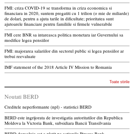
FMI: criza COVID-19 se transforma in criza economica si
financiara in 2020, suntem pregatiti cu 1 trilion (o mie de miliarde)
de dolari, pentru a ajuta tarile in dificultate; prioritatea sunt
ajutoarele financiare pentru familiile si firmele vulnerabile
FMI cere BNR sa intareasca politica monetara iar Guvernului sa
modifice legea pensiilor
FMI: majorarea salariilor din sectorul public si legea pensiilor ar
trebui reevaluate
IMF statement of the 2018 Article IV Mission to Romania
Toate stirile
Noutati BERD
Creditele neperformante (npl) - statistici BERD
BERD este ingrijorata de investigatia autoritatilor din Republica
Moldova la Victoria Bank, subsidiara Bancii Transilvania
BERD dezvaluie cat a platit pe actiunile Piraeus Bank