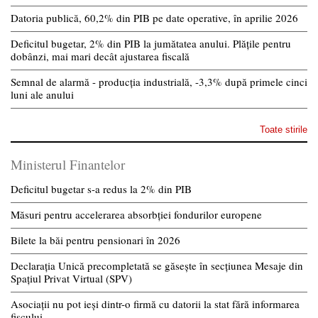
Datoria publică, 60,2% din PIB pe date operative, în aprilie 2026
Deficitul bugetar, 2% din PIB la jumătatea anului. Plățile pentru
dobânzi, mai mari decât ajustarea fiscală
Semnal de alarmă - producția industrială, -3,3% după primele cinci
luni ale anului
Toate stirile
Ministerul Finantelor
Deficitul bugetar s-a redus la 2% din PIB
Măsuri pentru accelerarea absorbției fondurilor europene
Bilete la băi pentru pensionari în 2026
Declarația Unică precompletată se găsește în secțiunea Mesaje din
Spațiul Privat Virtual (SPV)
Asociații nu pot ieși dintr-o firmă cu datorii la stat fără informarea
fiscului