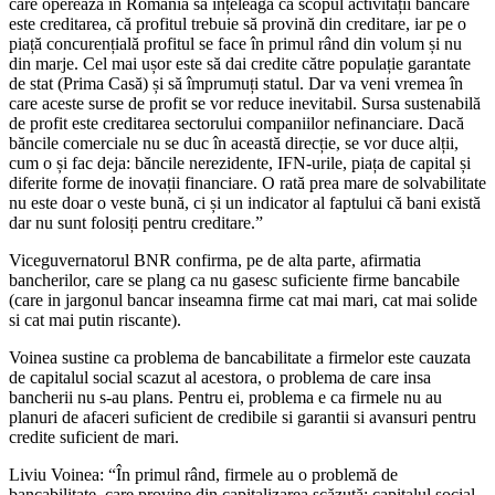
care operează în România să înțeleagă că scopul activității bancare
este creditarea, că profitul trebuie să provină din creditare, iar pe o
piață concurențială profitul se face în primul rând din volum și nu
din marje. Cel mai ușor este să dai credite către populație garantate
de stat (Prima Casă) și să împrumuți statul. Dar va veni vremea în
care aceste surse de profit se vor reduce inevitabil. Sursa sustenabilă
de profit este creditarea sectorului companiilor nefinanciare. Dacă
băncile comerciale nu se duc în această direcție, se vor duce alții,
cum o și fac deja: băncile nerezidente, IFN-urile, piața de capital și
diferite forme de inovații financiare. O rată prea mare de solvabilitate
nu este doar o veste bună, ci și un indicator al faptului că bani există
dar nu sunt folosiți pentru creditare.”
Viceguvernatorul BNR confirma, pe de alta parte, afirmatia
bancherilor, care se plang ca nu gasesc suficiente firme bancabile
(care in jargonul bancar inseamna firme cat mai mari, cat mai solide
si cat mai putin riscante).
Voinea sustine ca problema de bancabilitate a firmelor este cauzata
de capitalul social scazut al acestora, o problema de care insa
bancherii nu s-au plans. Pentru ei, problema e ca firmele nu au
planuri de afaceri suficient de credibile si garantii si avansuri pentru
credite suficient de mari.
Liviu Voinea: “În primul rând, firmele au o problemă de
bancabilitate, care provine din capitalizarea scăzută: capitalul social