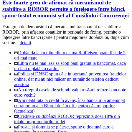
Este foarte greu de afirmat că mecanismul de
stabilire a ROBOR permite o înțelegere între bănci,
spune fostul economist șef al Consiliului Concurenței
Este greu de demonstrat că mecanismul transparent de stabilire a
ROBOR, prin afișarea cotațiilor în perioada de fixing, permite o
înțelegere între bănci (cartel) pentru majorarea dobânzilor, după cum
susține...
detalii
Dobânda la creditul din reclama Raiffeisen poate fi și de 5
ori mai mare
Libra nu te mai lasă să scoți bani gratuit la bancomat, dacă
nu faci o plată cu cardul
Poliția și DNSC spun că e importantă prevenirea fraudelor
online, dar nu au nici măcar un număr de telefon dedicat
acestora
Au dreptul casele de schimb valutar să-mi refuze bancnote
euro vechi?
Am plătit rata la credit în avans, însă banca m-a amenințat
cu raportarea la Biroul de Credit, pentru că am poprire
(actualizat)
Creditele cu dobânzi ROBOR reprezintă doar 18% din
totalul împrumuturilor în lei
Prostia și domnia se plătesc, spune o doamnă care a