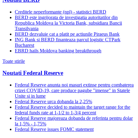
Creditele neperformante (npl) - statistici BERD
BERD este ingrijorata de investigatia autoritatilor din
Republica Moldova la Victoria Bank, subsidiara Bancii
Transilvania
BERD dezvaluie cat a platit pe actiunile Piraeus Bank
ING Bank si BERD finanteaza parcul logistic CTPark
Bucharest
EBRD hails Moldova banking breakthrough
Toate stirile
Noutati Federal Reserve
Federal Reserve anunta noi masuri extinse pentru combaterea
crizei COVID-19, care produce pagube "imense" in Statele
Unite si in lume
Federal Reserve urca dobanda la 2,25%
Federal Reserve decided to maintain the target range for the
federal funds rate at 1-1/2 to 1-3/4 percent
Federal Reserve majoreaza dobanda de referinta pentru dolar
la 1,5% - 1,75%
Federal Reserve issues FOMC statement