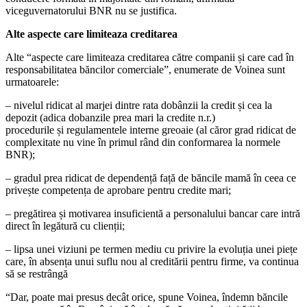
viceguvernatorului BNR nu se justifica.
Alte aspecte care limiteaza creditarea
Alte “aspecte care limiteaza creditarea către companii și care cad în
responsabilitatea băncilor comerciale”, enumerate de Voinea sunt
urmatoarele:
– nivelul ridicat al marjei dintre rata dobânzii la credit și cea la
depozit (adica dobanzile prea mari la credite n.r.)
procedurile și regulamentele interne greoaie (al căror grad ridicat de
complexitate nu vine în primul rând din conformarea la normele
BNR);
– gradul prea ridicat de dependență față de băncile mamă în ceea ce
privește competența de aprobare pentru credite mari;
– pregătirea și motivarea insuficientă a personalului bancar care intră
direct în legătură cu clienții;
– lipsa unei viziuni pe termen mediu cu privire la evoluția unei piețe
care, în absența unui suflu nou al creditării pentru firme, va continua
să se restrângă
“Dar, poate mai presus decât orice, spune Voinea, îndemn băncile