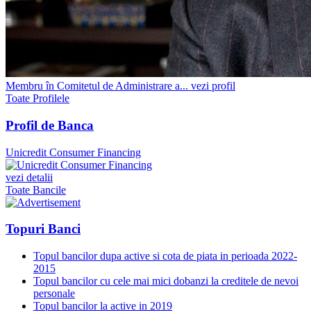
Membru în Comitetul de Administrare a...
vezi profil
Toate Profilele
Profil de Banca
Unicredit Consumer Financing
vezi detalii
Toate Bancile
Topuri Banci
Topul bancilor dupa active si cota de piata in perioada 2022-
2015
Topul bancilor cu cele mai mici dobanzi la creditele de nevoi
personale
Topul bancilor la active in 2019