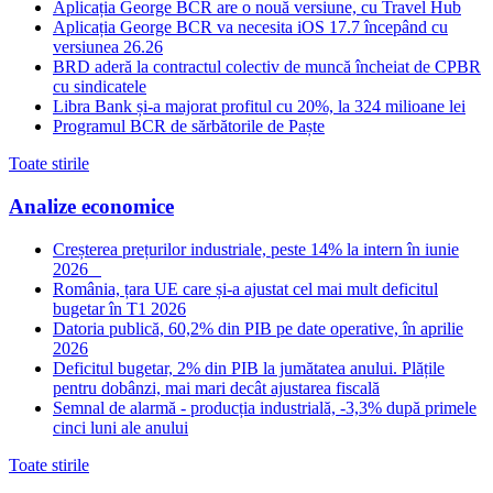
Aplicația George BCR are o nouă versiune, cu Travel Hub
Aplicația George BCR va necesita iOS 17.7 începând cu
versiunea 26.26
BRD aderă la contractul colectiv de muncă încheiat de CPBR
cu sindicatele
Libra Bank și-a majorat profitul cu 20%, la 324 milioane lei
Programul BCR de sărbătorile de Paște
Toate stirile
Analize economice
Creșterea prețurilor industriale, peste 14% la intern în iunie
2026
România, țara UE care și-a ajustat cel mai mult deficitul
bugetar în T1 2026
Datoria publică, 60,2% din PIB pe date operative, în aprilie
2026
Deficitul bugetar, 2% din PIB la jumătatea anului. Plățile
pentru dobânzi, mai mari decât ajustarea fiscală
Semnal de alarmă - producția industrială, -3,3% după primele
cinci luni ale anului
Toate stirile