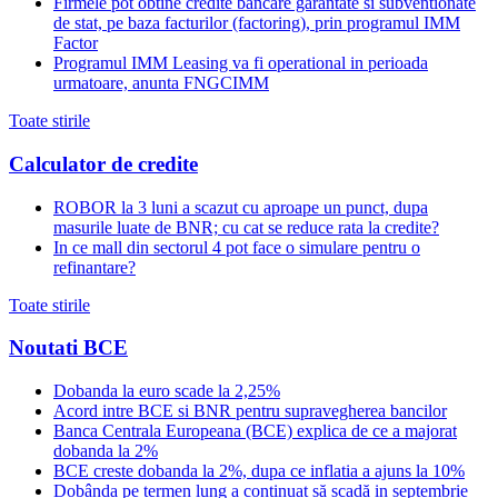
Firmele pot obtine credite bancare garantate si subventionate
de stat, pe baza facturilor (factoring), prin programul IMM
Factor
Programul IMM Leasing va fi operational in perioada
urmatoare, anunta FNGCIMM
Toate stirile
Calculator de credite
ROBOR la 3 luni a scazut cu aproape un punct, dupa
masurile luate de BNR; cu cat se reduce rata la credite?
In ce mall din sectorul 4 pot face o simulare pentru o
refinantare?
Toate stirile
Noutati BCE
Dobanda la euro scade la 2,25%
Acord intre BCE si BNR pentru supravegherea bancilor
Banca Centrala Europeana (BCE) explica de ce a majorat
dobanda la 2%
BCE creste dobanda la 2%, dupa ce inflatia a ajuns la 10%
Dobânda pe termen lung a continuat să scadă in septembrie