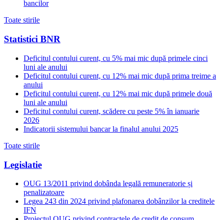
bancilor
Toate stirile
Statistici BNR
Deficitul contului curent, cu 5% mai mic după primele cinci
luni ale anului
Deficitul contului curent, cu 12% mai mic după prima treime a
anului
Deficitul contului curent, cu 12% mai mic după primele două
luni ale anului
Deficitul contului curent, scădere cu peste 5% în ianuarie
2026
Indicatorii sistemului bancar la finalul anului 2025
Toate stirile
Legislatie
OUG 13/2011 privind dobânda legală remuneratorie și
penalizatoare
Legea 243 din 2024 privind plafonarea dobânzilor la creditele
IFN
Proiectul OUG privind contractele de credit de consum