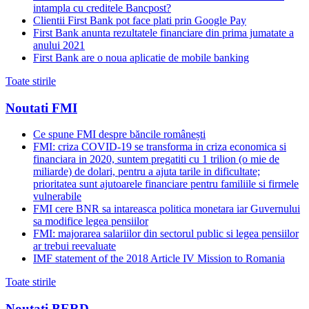
intampla cu creditele Bancpost?
Clientii First Bank pot face plati prin Google Pay
First Bank anunta rezultatele financiare din prima jumatate a
anului 2021
First Bank are o noua aplicatie de mobile banking
Toate stirile
Noutati FMI
Ce spune FMI despre băncile românești
FMI: criza COVID-19 se transforma in criza economica si
financiara in 2020, suntem pregatiti cu 1 trilion (o mie de
miliarde) de dolari, pentru a ajuta tarile in dificultate;
prioritatea sunt ajutoarele financiare pentru familiile si firmele
vulnerabile
FMI cere BNR sa intareasca politica monetara iar Guvernului
sa modifice legea pensiilor
FMI: majorarea salariilor din sectorul public si legea pensiilor
ar trebui reevaluate
IMF statement of the 2018 Article IV Mission to Romania
Toate stirile
Noutati BERD