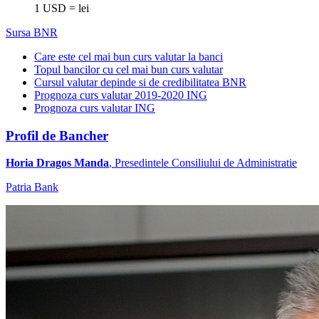
1 USD = lei
Sursa BNR
Care este cel mai bun curs valutar la banci
Topul bancilor cu cel mai bun curs valutar
Cursul valutar depinde si de credibilitatea BNR
Prognoza curs valutar 2019-2020 ING
Prognoza curs valutar ING
Profil de Bancher
Horia Dragos Manda
, Presedintele Consiliului de Administratie
Patria Bank