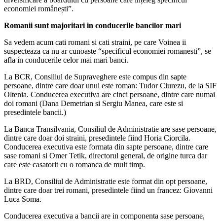
economiei românești”.
Romanii sunt majoritari in conducerile bancilor mari
Sa vedem acum cati romani si cati straini, pe care Voinea ii
suspecteaza ca nu ar cunoaste “specificul economiei romanesti”, se
afla in conducerile celor mai mari banci.
La BCR, Consiliul de Supraveghere este compus din sapte
persoane, dintre care doar unul este roman: Tudor Ciurezu, de la SIF
Oltenia. Conducerea executiva are cinci persoane, dintre care numai
doi romani (Dana Demetrian si Sergiu Manea, care este si
presedintele bancii.)
La Banca Transilvania, Consiliul de Administratie are sase persoane,
dintre care doar doi straini, presedintele fiind Horia Ciorcila.
Conducerea executiva este formata din sapte persoane, dintre care
sase romani si Omer Tetik, directorul general, de origine turca dar
care este casatorit cu o romanca de mult timp.
La BRD, Consiliul de Administratie este format din opt persoane,
dintre care doar trei romani, presedintele fiind un francez: Giovanni
Luca Soma.
Conducerea executiva a bancii are in componenta sase persoane,