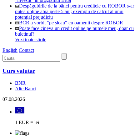
"investit" în programul Brua
Despăgubirile de la bănci pentru creditele cu ROBOR s-ar
putea obține abia peste 5 ani; exemplu de calcul al unui
potențial prejudiciu
BCR a vorbit "pe șleau" cu oamenii despre ROBOR
Poate face cineva un credit online pe numele meu, doar cu
buletinul?
Vezi toate stirile
English
Contact
Curs valutar
BNR
Alte Banci
07.08.2026
1 EUR = lei