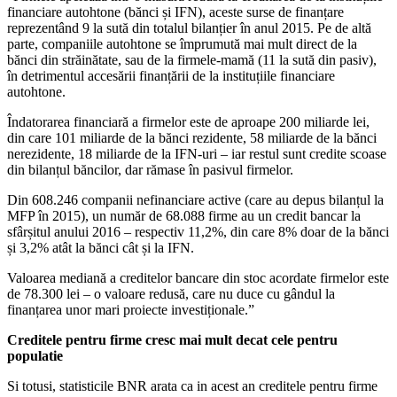
financiare autohtone (bănci și IFN), aceste surse de finanțare
reprezentând 9 la sută din totalul bilanțier în anul 2015. Pe de altă
parte, companiile autohtone se împrumută mai mult direct de la
bănci din străinătate, sau de la firmele-mamă (11 la sută din pasiv),
în detrimentul accesării finanțării de la instituțiile financiare
autohtone.
Îndatorarea financiară a firmelor este de aproape 200 miliarde lei,
din care 101 miliarde de la bănci rezidente, 58 miliarde de la bănci
nerezidente, 18 miliarde de la IFN-uri – iar restul sunt credite scoase
din bilanțul băncilor, dar rămase în pasivul firmelor.
Din 608.246 companii nefinanciare active (care au depus bilanțul la
MFP în 2015), un număr de 68.088 firme au un credit bancar la
sfârșitul anului 2016 – respectiv 11,2%, din care 8% doar de la bănci
și 3,2% atât la bănci cât și la IFN.
Valoarea mediană a creditelor bancare din stoc acordate firmelor este
de 78.300 lei – o valoare redusă, care nu duce cu gândul la
finanțarea unor mari proiecte investiționale.”
Creditele pentru firme cresc mai mult decat cele pentru
populatie
Si totusi, statisticile BNR arata ca in acest an creditele pentru firme