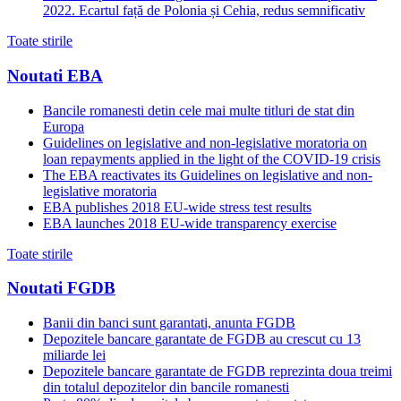
2022. Ecartul față de Polonia și Cehia, redus semnificativ
Toate stirile
Noutati EBA
Bancile romanesti detin cele mai multe titluri de stat din
Europa
Guidelines on legislative and non-legislative moratoria on
loan repayments applied in the light of the COVID-19 crisis
The EBA reactivates its Guidelines on legislative and non-
legislative moratoria
EBA publishes 2018 EU-wide stress test results
EBA launches 2018 EU-wide transparency exercise
Toate stirile
Noutati FGDB
Banii din banci sunt garantati, anunta FGDB
Depozitele bancare garantate de FGDB au crescut cu 13
miliarde lei
Depozitele bancare garantate de FGDB reprezinta doua treimi
din totalul depozitelor din bancile romanesti