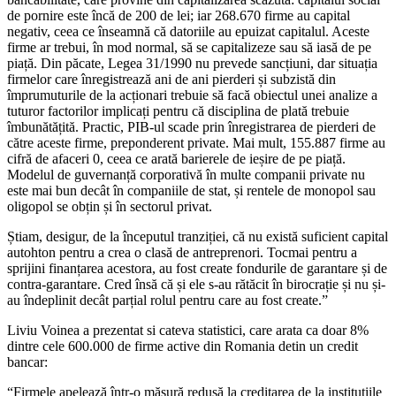
de pornire este încă de 200 de lei; iar 268.670 firme au capital
negativ, ceea ce înseamnă că datoriile au epuizat capitalul. Aceste
firme ar trebui, în mod normal, să se capitalizeze sau să iasă de pe
piață. Din păcate, Legea 31/1990 nu prevede sancțiuni, dar situația
firmelor care înregistrează ani de ani pierderi și subzistă din
împrumuturile de la acționari trebuie să facă obiectul unei analize a
tuturor factorilor implicați pentru că disciplina de plată trebuie
îmbunătățită. Practic, PIB-ul scade prin înregistrarea de pierderi de
către aceste firme, preponderent private. Mai mult, 155.887 firme au
cifră de afaceri 0, ceea ce arată barierele de ieșire de pe piață.
Modelul de guvernanță corporativă în multe companii private nu
este mai bun decât în companiile de stat, și rentele de monopol sau
oligopol se obțin și în sectorul privat.
Știam, desigur, de la începutul tranziției, că nu există suficient capital
autohton pentru a crea o clasă de antreprenori. Tocmai pentru a
sprijini finanțarea acestora, au fost create fondurile de garantare și de
contra-garantare. Cred însă că și ele s-au rătăcit în birocrație și nu și-
au îndeplinit decât parțial rolul pentru care au fost create.”
Liviu Voinea a prezentat si cateva statistici, care arata ca doar 8%
dintre cele 600.000 de firme active din Romania detin un credit
bancar:
“Firmele apelează într-o măsură redusă la creditarea de la instituțiile