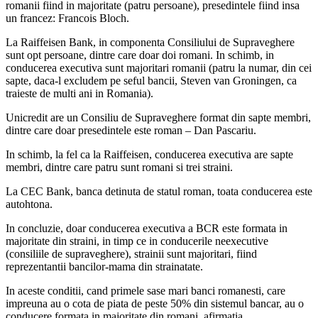
romanii fiind in majoritate (patru persoane), presedintele fiind insa
un francez: Francois Bloch.
La Raiffeisen Bank, in componenta Consiliului de Supraveghere
sunt opt persoane, dintre care doar doi romani. In schimb, in
conducerea executiva sunt majoritari romanii (patru la numar, din cei
sapte, daca-l excludem pe seful bancii, Steven van Groningen, ca
traieste de multi ani in Romania).
Unicredit are un Consiliu de Supraveghere format din sapte membri,
dintre care doar presedintele este roman – Dan Pascariu.
In schimb, la fel ca la Raiffeisen, conducerea executiva are sapte
membri, dintre care patru sunt romani si trei straini.
La CEC Bank, banca detinuta de statul roman, toata conducerea este
autohtona.
In concluzie, doar conducerea executiva a BCR este formata in
majoritate din straini, in timp ce in conducerile neexecutive
(consiliile de supraveghere), strainii sunt majoritari, fiind
reprezentantii bancilor-mama din strainatate.
In aceste conditii, cand primele sase mari banci romanesti, care
impreuna au o cota de piata de peste 50% din sistemul bancar, au o
conducere formata in majoritate din romani, afirmatia