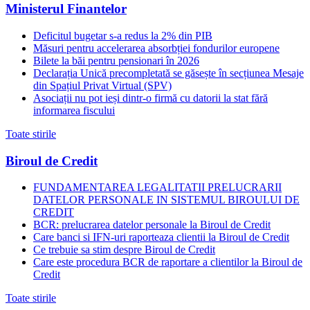
Ministerul Finantelor
Deficitul bugetar s-a redus la 2% din PIB
Măsuri pentru accelerarea absorbției fondurilor europene
Bilete la băi pentru pensionari în 2026
Declarația Unică precompletată se găsește în secțiunea Mesaje
din Spațiul Privat Virtual (SPV)
Asociații nu pot ieși dintr-o firmă cu datorii la stat fără
informarea fiscului
Toate stirile
Biroul de Credit
FUNDAMENTAREA LEGALITATII PRELUCRARII
DATELOR PERSONALE IN SISTEMUL BIROULUI DE
CREDIT
BCR: prelucrarea datelor personale la Biroul de Credit
Care banci si IFN-uri raporteaza clientii la Biroul de Credit
Ce trebuie sa stim despre Biroul de Credit
Care este procedura BCR de raportare a clientilor la Biroul de
Credit
Toate stirile