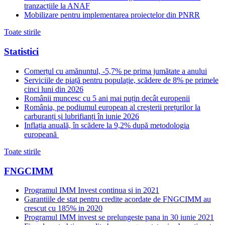
tranzacțiile la ANAF
Mobilizare pentru implementarea proiectelor din PNRR
Toate stirile
Statistici
Comerțul cu amănuntul, -5,7% pe prima jumătate a anului
Serviciile de piață pentru populație, scădere de 8% pe primele
cinci luni din 2026
Românii muncesc cu 5 ani mai puțin decât europenii
România, pe podiumul european al creșterii prețurilor la
carburanți și lubrifianți în iunie 2026
Inflația anuală, în scădere la 9,2% după metodologia
europeană
Toate stirile
FNGCIMM
Programul IMM Invest continua si in 2021
Garantiile de stat pentru credite acordate de FNGCIMM au
crescut cu 185% in 2020
Programul IMM invest se prelungeste pana in 30 iunie 2021