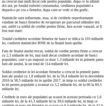
au crescut mai mult decat cele pentru populatie, dupa ce in ultimii
doi ani, pe fondul euforiei consumului, creditarea populatiei a
depasit-o pe cea a firmelor, dupa cum se vede si din grafic.
Statisticile sunt influentate, insa, si de creditele neperformante
vandute de banci firmelor de recuperare pe parcursul ultimilor doi
ani, astfel ca soldul de credite pentru firme, fara aceste vanzari, ar fi
fost mai mare.
Totalul creditelor acordate firmelor de banci se ridica la 103 miliarde
lei, conform statisticilor BNR de la finalul lunii aprilie.
Fata de finalul anului trecut, soldul de credite pentru firme a crescut
cu 2,3 miliarde de lei, mai mult decat creditele acordate de banci
populatiei, care s-au majorat cu doar 1,3 miliarde lei in primele patru
luni ale anului, la un total de 114 miliarde lei.
Soldul creditelor in lei acordate firmelor a crescut in primele patru
luni ale anului cu 1,8 miliarde lei, de la 56,4 mliarde lei in decembrie
2016 la 58,5 miliarde lei in aprilie 2017, in timp ce soldul creditelor
in lei pentru populatie a avansat cu 3,2 miliarde lei, de la 66 la 69,3
miliarde lei.
Creditele in euro ale populatiei au scazut in aceeasi perioada cu 1,6
miliarde lei, de la 41,3 miliarde lei la 39,6 miliarde lei, in timp ce
creditele in euro ale firmelor au scazut cu 0,3 miliarde lei, de la 42 la