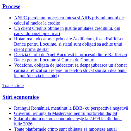
Procese
ANPC pierde un proces cu Intesa si ARB privind modul de
calcul al ratelor la credite
Un client Credius obtine in justitie anularea creditului, din
cauza dobanzii prea mari
Hotararea judecatoriei prin care Aedificium, fosta Raiffeisen
Banca pentru Locuinte, si statul sunt obligati sa achite unui
client prima de stat
Decizia Curtii de Apel Bucuresti in procesul dintre Raiffeisen
Banca pentru Locuinte si Curtea de Conturi
Vodafone, obligata de judecatori sa despagubeasca un abonat
caruia a refuzat sa-i repare un telefon stricat sau sa-i dea banii
inapoi (decizia instantei)
Toate stirile
Stiri economice
Ratingul României, menținut la BBB- cu perspectivă negativă
Guvernul renunță la Mastercard pentru portofelul digital
Salariul minim net pe economie crește la 2.699 lei din luna
iulie 2026
Toate platformele cripto sunt obligate să raporteze anual