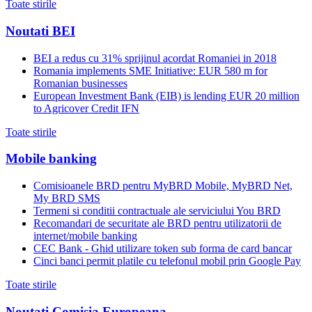
Toate stirile
Noutati BEI
BEI a redus cu 31% sprijinul acordat Romaniei in 2018
Romania implements SME Initiative: EUR 580 m for
Romanian businesses
European Investment Bank (EIB) is lending EUR 20 million
to Agricover Credit IFN
Toate stirile
Mobile banking
Comisioanele BRD pentru MyBRD Mobile, MyBRD Net,
My BRD SMS
Termeni si conditii contractuale ale serviciului You BRD
Recomandari de securitate ale BRD pentru utilizatorii de
internet/mobile banking
CEC Bank - Ghid utilizare token sub forma de card bancar
Cinci banci permit platile cu telefonul mobil prin Google Pay
Toate stirile
Noutati Comisia Europeana