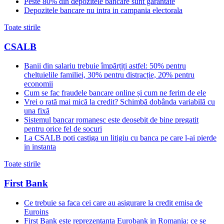
Peste 80% din depozitele bancare sunt garantate
Depozitele bancare nu intra in campania electorala
Toate stirile
CSALB
Banii din salariu trebuie împărțiți astfel: 50% pentru
cheltuielile familiei, 30% pentru distracție, 20% pentru
economii
Cum se fac fraudele bancare online și cum ne ferim de ele
Vrei o rată mai mică la credit? Schimbă dobânda variabilă cu
una fixă
Sistemul bancar romanesc este deosebit de bine pregatit
pentru orice fel de socuri
La CSALB poti castiga un litigiu cu banca pe care l-ai pierde
in instanta
Toate stirile
First Bank
Ce trebuie sa faca cei care au asigurare la credit emisa de
Euroins
First Bank este reprezentanta Eurobank in Romania: ce se