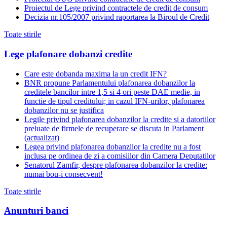
Proiectul de Lege privind contractele de credit de consum
Decizia nr.105/2007 privind raportarea la Biroul de Credit
Toate stirile
Lege plafonare dobanzi credite
Care este dobanda maxima la un credit IFN?
BNR propune Parlamentului plafonarea dobanzilor la
creditele bancilor intre 1,5 si 4 ori peste DAE medie, in
functie de tipul creditului; in cazul IFN-urilor, plafonarea
dobanzilor nu se justifica
Legile privind plafonarea dobanzilor la credite si a datoriilor
preluate de firmele de recuperare se discuta in Parlament
(actualizat)
Legea privind plafonarea dobanzilor la credite nu a fost
inclusa pe ordinea de zi a comisiilor din Camera Deputatilor
Senatorul Zamfir, despre plafonarea dobanzilor la credite:
numai bou-i consecvent!
Toate stirile
Anunturi banci