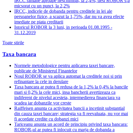
IRCC ramane aproape neschimbat, la 2,4%, desi ROBOR s-a
micsorat cu un punct, la 2,2%
IRCC, indicele de dobanda pentru creditele in lei ale
persoanelor fizice, a scazut la 1,75%, dar nu va avea efecte
imediate pe piata creditarii
Istoricul ROBOR la 3 luni, in perioada 01.08.1995 -
31.12.2019
Toate stirile
Taxa bancara
Normele metodologice pentru aplicarea taxei bancare,
publicate de Ministerul Finantelor
Noul ROBOR se va aplica automat la creditele noi si prin
refinantare la cele in derulare
Taxa bancara ar putea fi redusa de la 1,2% la 0,4% la bancile
mari si 0,2% la cele mici, insa bancherii avertizeaza ca
indiferent de nivelul acesteia, intermedierea financiara va
scadea iar dobanzile vor creste
Raiffeisen anunta ca activitatea bancii a incetinit substantial
din cauza taxei bancare; strategia va fi reevaluata, nu vor mai
fi acordate credite cu dobanzi mici
Tariceanu anunta un acord de principiu privind taxa bancara:
ROBOR-ul ar putea fi inlocuit cu marja de dobanda a