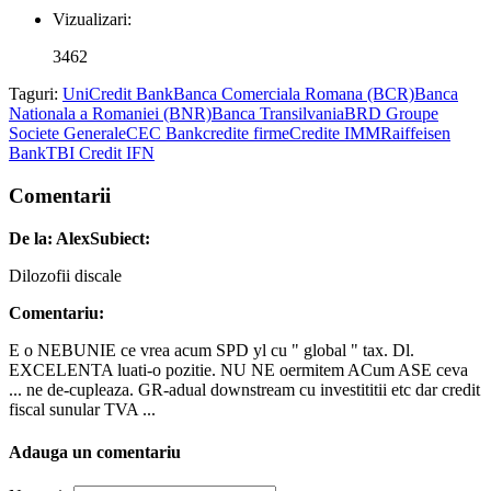
Vizualizari:
3462
Taguri:
UniCredit Bank
Banca Comerciala Romana (BCR)
Banca
Nationala a Romaniei (BNR)
Banca Transilvania
BRD Groupe
Societe Generale
CEC Bank
credite firme
Credite IMM
Raiffeisen
Bank
TBI Credit IFN
Comentarii
De la: Alex
Subiect:
Dilozofii discale
Comentariu:
E o NEBUNIE ce vrea acum SPD yl cu " global " tax. Dl.
EXCELENTA luati-o pozitie. NU NE oermitem ACum ASE ceva
... ne de-cupleaza. GR-adual downstream cu investititii etc dar credit
fiscal sunular TVA ...
Adauga un comentariu