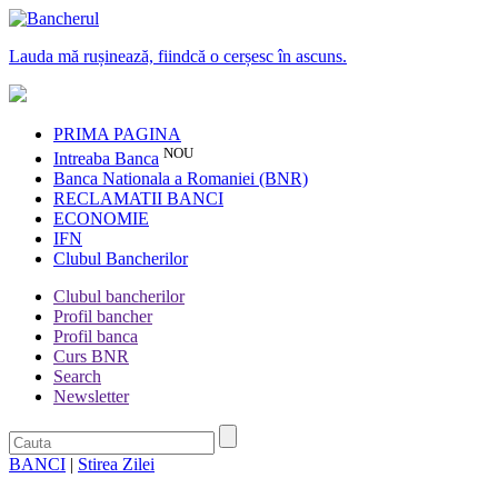
Lauda mă rușinează, fiindcă o cerșesc în ascuns.
PRIMA PAGINA
NOU
Intreaba Banca
Banca Nationala a Romaniei (BNR)
RECLAMATII BANCI
ECONOMIE
IFN
Clubul Bancherilor
Clubul bancherilor
Profil bancher
Profil banca
Curs BNR
Search
Newsletter
BANCI
|
Stirea Zilei