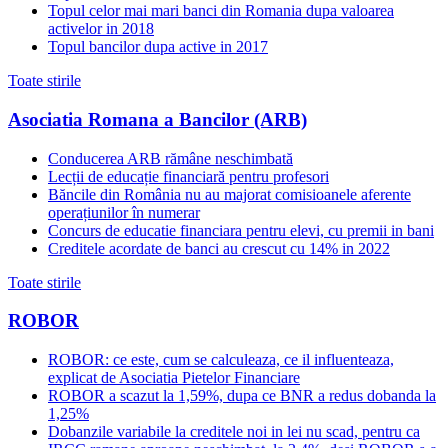
Topul celor mai mari banci din Romania dupa valoarea
activelor in 2018
Topul bancilor dupa active in 2017
Toate stirile
Asociatia Romana a Bancilor (ARB)
Conducerea ARB rămâne neschimbată
Lecții de educație financiară pentru profesori
Băncile din România nu au majorat comisioanele aferente
operațiunilor în numerar
Concurs de educatie financiara pentru elevi, cu premii in bani
Creditele acordate de banci au crescut cu 14% in 2022
Toate stirile
ROBOR
ROBOR: ce este, cum se calculeaza, ce il influenteaza,
explicat de Asociatia Pietelor Financiare
ROBOR a scazut la 1,59%, dupa ce BNR a redus dobanda la
1,25%
Dobanzile variabile la creditele noi in lei nu scad, pentru ca