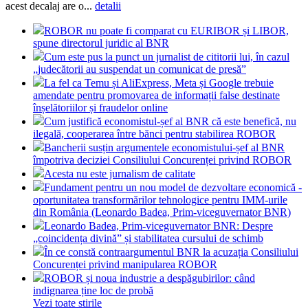
acest decalaj are o...
detalii
ROBOR nu poate fi comparat cu EURIBOR și LIBOR,
spune directorul juridic al BNR
Cum este pus la punct un jurnalist de cititorii lui, în cazul
„judecătorii au suspendat un comunicat de presă”
La fel ca Temu și AliExpress, Meta și Google trebuie
amendate pentru promovarea de informații false destinate
înșelătoriilor și fraudelor online
Cum justifică economistul-șef al BNR că este benefică, nu
ilegală, cooperarea între bănci pentru stabilirea ROBOR
Bancherii susțin argumentele economistului-șef al BNR
împotriva deciziei Consiliului Concurenței privind ROBOR
Acesta nu este jurnalism de calitate
Fundament pentru un nou model de dezvoltare economică -
oportunitatea transformărilor tehnologice pentru IMM-urile
din România (Leonardo Badea, Prim-viceguvernator BNR)
Leonardo Badea, Prim-viceguvernator BNR: Despre
„coincidența divină” și stabilitatea cursului de schimb
În ce constă contraargumentul BNR la acuzația Consiliului
Concurenței privind manipularea ROBOR
ROBOR și noua industrie a despăgubirilor: când
indignarea ține loc de probă
Vezi toate stirile