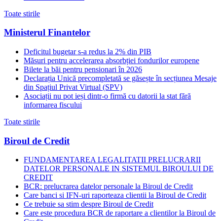
Toate stirile
Ministerul Finantelor
Deficitul bugetar s-a redus la 2% din PIB
Măsuri pentru accelerarea absorbției fondurilor europene
Bilete la băi pentru pensionari în 2026
Declarația Unică precompletată se găsește în secțiunea Mesaje
din Spațiul Privat Virtual (SPV)
Asociații nu pot ieși dintr-o firmă cu datorii la stat fără
informarea fiscului
Toate stirile
Biroul de Credit
FUNDAMENTAREA LEGALITATII PRELUCRARII
DATELOR PERSONALE IN SISTEMUL BIROULUI DE
CREDIT
BCR: prelucrarea datelor personale la Biroul de Credit
Care banci si IFN-uri raporteaza clientii la Biroul de Credit
Ce trebuie sa stim despre Biroul de Credit
Care este procedura BCR de raportare a clientilor la Biroul de