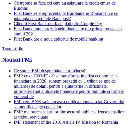
Ce trebuie sa faca cei care au asigurare la credit emisa de
Euroins
First Bank este reprezentanta Eurobank in Romania: ce se
intampla cu creditele Bancpost?
Clientii First Bank pot face plati prin Google Pay
First Bank anunta rezultatele financiare din prima jumatate a
anului 2021
First Bank are o noua aplicatie de mobile banking
Toate stirile
Noutati FMI
Ce spune FMI despre băncile românești
FMI: criza COVID-19 se transforma in criza economica si
financiara in 2020, suntem pregatiti cu 1 trilion (o mie de
miliarde) de dolari, pentru a ajuta tarile in dificultate;
prioritatea sunt ajutoarele financiare pentru familiile si firmele
vulnerabile
FMI cere BNR sa intareasca politica monetara iar Guvernului
sa modifice legea pensiilor
FMI: majorarea salariilor din sectorul public si legea pensiilor
ar trebui reevaluate
IMF statement of the 2018 Article IV Mission to Romania