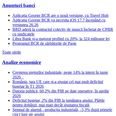
Anunturi banci
Aplicația George BCR are o nouă versiune, cu Travel Hub
Aplicația George BCR va necesita iOS 17.7 începând cu
versiunea 26.26
BRD aderă la contractul colectiv de muncă încheiat de CPBR
cu sindicatele
Libra Bank și-a majorat profitul cu 20%, la 324 milioane lei
Programul BCR de sărbătorile de Paște
Toate stirile
Analize economice
Creșterea prețurilor industriale, peste 14% la intern în iunie
2026
România, țara UE care și-a ajustat cel mai mult deficitul
bugetar în T1 2026
Datoria publică, 60,2% din PIB pe date operative, în aprilie
2026
Deficitul bugetar, 2% din PIB la jumătatea anului. Plățile
pentru dobânzi, mai mari decât ajustarea fiscală
Semnal de alarmă - producția industrială, -3,3% după primele
cinci luni ale anului