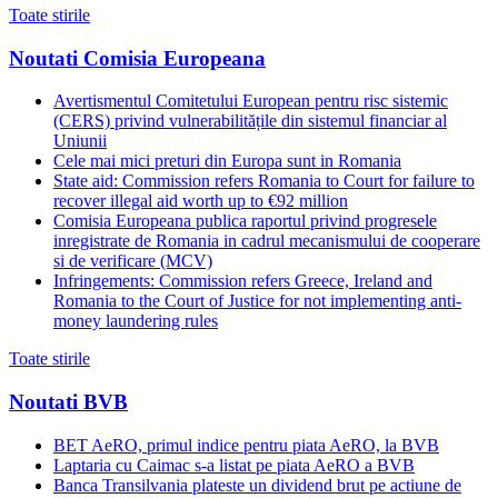
Toate stirile
Noutati Comisia Europeana
Avertismentul Comitetului European pentru risc sistemic
(CERS) privind vulnerabilitățile din sistemul financiar al
Uniunii
Cele mai mici preturi din Europa sunt in Romania
State aid: Commission refers Romania to Court for failure to
recover illegal aid worth up to €92 million
Comisia Europeana publica raportul privind progresele
inregistrate de Romania in cadrul mecanismului de cooperare
si de verificare (MCV)
Infringements: Commission refers Greece, Ireland and
Romania to the Court of Justice for not implementing anti-
money laundering rules
Toate stirile
Noutati BVB
BET AeRO, primul indice pentru piata AeRO, la BVB
Laptaria cu Caimac s-a listat pe piata AeRO a BVB
Banca Transilvania plateste un dividend brut pe actiune de