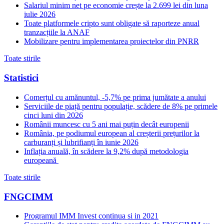
Salariul minim net pe economie crește la 2.699 lei din luna
iulie 2026
Toate platformele cripto sunt obligate să raporteze anual
tranzacțiile la ANAF
Mobilizare pentru implementarea proiectelor din PNRR
Toate stirile
Statistici
Comerțul cu amănuntul, -5,7% pe prima jumătate a anului
Serviciile de piață pentru populație, scădere de 8% pe primele
cinci luni din 2026
Românii muncesc cu 5 ani mai puțin decât europenii
România, pe podiumul european al creșterii prețurilor la
carburanți și lubrifianți în iunie 2026
Inflația anuală, în scădere la 9,2% după metodologia
europeană
Toate stirile
FNGCIMM
Programul IMM Invest continua si in 2021