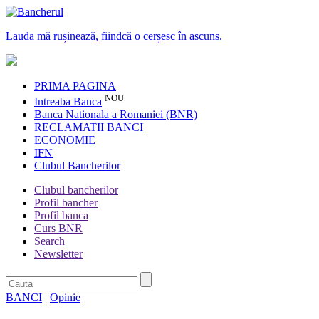
Lauda mă rușinează, fiindcă o cerșesc în ascuns.
PRIMA PAGINA
NOU
Intreaba Banca
Banca Nationala a Romaniei (BNR)
RECLAMATII BANCI
ECONOMIE
IFN
Clubul Bancherilor
Clubul bancherilor
Profil bancher
Profil banca
Curs BNR
Search
Newsletter
BANCI
|
Opinie