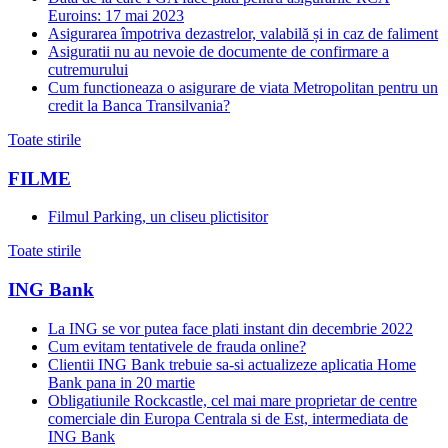
Euroins: 17 mai 2023
Asigurarea împotriva dezastrelor, valabilă și in caz de faliment
Asiguratii nu au nevoie de documente de confirmare a
cutremurului
Cum functioneaza o asigurare de viata Metropolitan pentru un
credit la Banca Transilvania?
Toate stirile
FILME
Filmul Parking, un cliseu plictisitor
Toate stirile
ING Bank
La ING se vor putea face plati instant din decembrie 2022
Cum evitam tentativele de frauda online?
Clientii ING Bank trebuie sa-si actualizeze aplicatia Home
Bank pana in 20 martie
Obligatiunile Rockcastle, cel mai mare proprietar de centre
comerciale din Europa Centrala si de Est, intermediata de
ING Bank