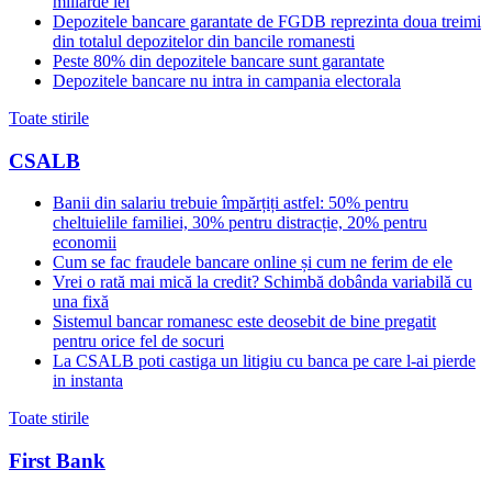
miliarde lei
Depozitele bancare garantate de FGDB reprezinta doua treimi
din totalul depozitelor din bancile romanesti
Peste 80% din depozitele bancare sunt garantate
Depozitele bancare nu intra in campania electorala
Toate stirile
CSALB
Banii din salariu trebuie împărțiți astfel: 50% pentru
cheltuielile familiei, 30% pentru distracție, 20% pentru
economii
Cum se fac fraudele bancare online și cum ne ferim de ele
Vrei o rată mai mică la credit? Schimbă dobânda variabilă cu
una fixă
Sistemul bancar romanesc este deosebit de bine pregatit
pentru orice fel de socuri
La CSALB poti castiga un litigiu cu banca pe care l-ai pierde
in instanta
Toate stirile
First Bank