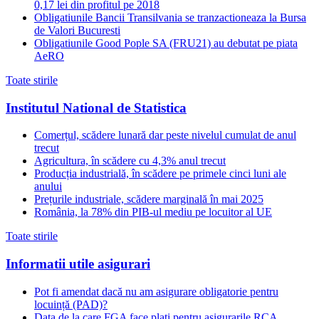
0,17 lei din profitul pe 2018
Obligatiunile Bancii Transilvania se tranzactioneaza la Bursa
de Valori Bucuresti
Obligatiunile Good Pople SA (FRU21) au debutat pe piata
AeRO
Toate stirile
Institutul National de Statistica
Comerțul, scădere lunară dar peste nivelul cumulat de anul
trecut
Agricultura, în scădere cu 4,3% anul trecut
Producția industrială, în scădere pe primele cinci luni ale
anului
Prețurile industriale, scădere marginală în mai 2025
România, la 78% din PIB-ul mediu pe locuitor al UE
Toate stirile
Informatii utile asigurari
Pot fi amendat dacă nu am asigurare obligatorie pentru
locuință (PAD)?
Data de la care FGA face plati pentru asigurarile RCA