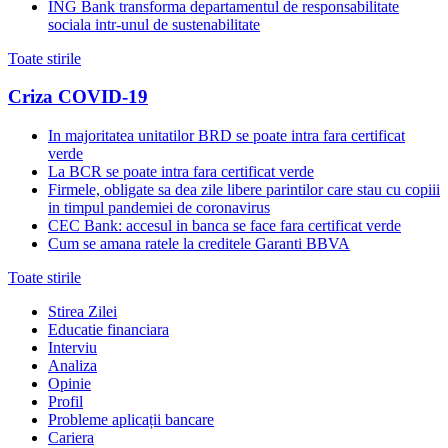
ING Bank transforma departamentul de responsabilitate
sociala intr-unul de sustenabilitate
Toate stirile
Criza COVID-19
In majoritatea unitatilor BRD se poate intra fara certificat
verde
La BCR se poate intra fara certificat verde
Firmele, obligate sa dea zile libere parintilor care stau cu copiii
in timpul pandemiei de coronavirus
CEC Bank: accesul in banca se face fara certificat verde
Cum se amana ratele la creditele Garanti BBVA
Toate stirile
Stirea Zilei
Educatie financiara
Interviu
Analiza
Opinie
Profil
Probleme aplicații bancare
Cariera