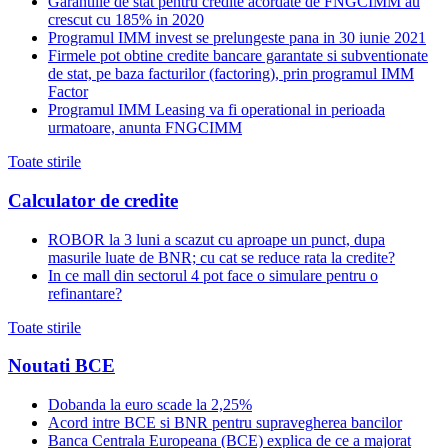
Garantiile de stat pentru credite acordate de FNGCIMM au
crescut cu 185% in 2020
Programul IMM invest se prelungeste pana in 30 iunie 2021
Firmele pot obtine credite bancare garantate si subventionate
de stat, pe baza facturilor (factoring), prin programul IMM
Factor
Programul IMM Leasing va fi operational in perioada
urmatoare, anunta FNGCIMM
Toate stirile
Calculator de credite
ROBOR la 3 luni a scazut cu aproape un punct, dupa
masurile luate de BNR; cu cat se reduce rata la credite?
In ce mall din sectorul 4 pot face o simulare pentru o
refinantare?
Toate stirile
Noutati BCE
Dobanda la euro scade la 2,25%
Acord intre BCE si BNR pentru supravegherea bancilor
Banca Centrala Europeana (BCE) explica de ce a majorat