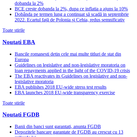
dobanda la 2%
BCE creste dobanda la 2%, dupa ce inflatia a ajuns la 10%
Dobânda pe termen lung a continuat să scadă in septembrie
2022. Ecartul față de Polonia și Cehia, redus semnificativ
Toate stirile
Noutati EBA
Bancile romanesti detin cele mai multe titluri de stat din
Europa
Guidelines on legislative and non-legislative moratoria on
loan repayments applied in the light of the COVID-19 crisis
The EBA reactivates its Guidelines on legislative and non-
legislative moratoria
EBA publishes 2018 EU-wide stress test results
EBA launches 2018 EU-wide transparency exercise
Toate stirile
Noutati FGDB
Banii din banci sunt garantati, anunta FGDB
Depozitele bancare garantate de FGDB au crescut cu 13