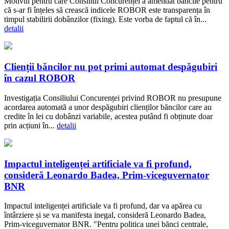
Motivul pentru care Consiliul Concurenței a amendat băncile pentru
că s-ar fi înțeles să crească indicele ROBOR este transparența în
timpul stabilirii dobânzilor (fixing). Este vorba de faptul că în...
detalii
Clienții băncilor nu pot primi automat despăgubiri
în cazul ROBOR
Investigația Consiliului Concurenței privind ROBOR nu presupune
acordarea automată a unor despăgubiri clienților băncilor care au
credite în lei cu dobânzi variabile, acestea putând fi obținute doar
prin acțiuni în...
detalii
Impactul inteligenței artificiale va fi profund,
consideră Leonardo Badea, Prim-viceguvernator
BNR
Impactul inteligenței artificiale va fi profund, dar va apărea cu
întârziere și se va manifesta inegal, consideră Leonardo Badea,
Prim-viceguvernator BNR. "Pentru politica unei bănci centrale,