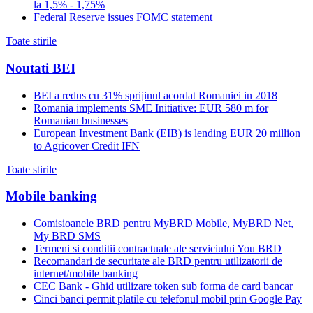
la 1,5% - 1,75%
Federal Reserve issues FOMC statement
Toate stirile
Noutati BEI
BEI a redus cu 31% sprijinul acordat Romaniei in 2018
Romania implements SME Initiative: EUR 580 m for
Romanian businesses
European Investment Bank (EIB) is lending EUR 20 million
to Agricover Credit IFN
Toate stirile
Mobile banking
Comisioanele BRD pentru MyBRD Mobile, MyBRD Net,
My BRD SMS
Termeni si conditii contractuale ale serviciului You BRD
Recomandari de securitate ale BRD pentru utilizatorii de
internet/mobile banking
CEC Bank - Ghid utilizare token sub forma de card bancar
Cinci banci permit platile cu telefonul mobil prin Google Pay