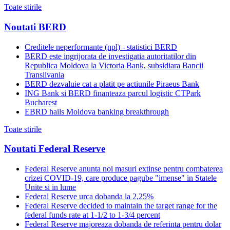
Toate stirile
Noutati BERD
Creditele neperformante (npl) - statistici BERD
BERD este ingrijorata de investigatia autoritatilor din
Republica Moldova la Victoria Bank, subsidiara Bancii
Transilvania
BERD dezvaluie cat a platit pe actiunile Piraeus Bank
ING Bank si BERD finanteaza parcul logistic CTPark
Bucharest
EBRD hails Moldova banking breakthrough
Toate stirile
Noutati Federal Reserve
Federal Reserve anunta noi masuri extinse pentru combaterea
crizei COVID-19, care produce pagube "imense" in Statele
Unite si in lume
Federal Reserve urca dobanda la 2,25%
Federal Reserve decided to maintain the target range for the
federal funds rate at 1-1/2 to 1-3/4 percent
Federal Reserve majoreaza dobanda de referinta pentru dolar