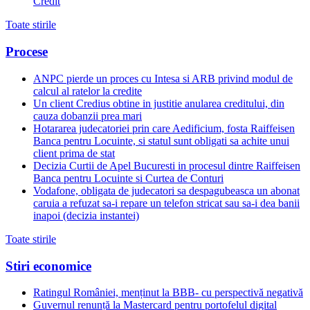
Credit
Toate stirile
Procese
ANPC pierde un proces cu Intesa si ARB privind modul de
calcul al ratelor la credite
Un client Credius obtine in justitie anularea creditului, din
cauza dobanzii prea mari
Hotararea judecatoriei prin care Aedificium, fosta Raiffeisen
Banca pentru Locuinte, si statul sunt obligati sa achite unui
client prima de stat
Decizia Curtii de Apel Bucuresti in procesul dintre Raiffeisen
Banca pentru Locuinte si Curtea de Conturi
Vodafone, obligata de judecatori sa despagubeasca un abonat
caruia a refuzat sa-i repare un telefon stricat sau sa-i dea banii
inapoi (decizia instantei)
Toate stirile
Stiri economice
Ratingul României, menținut la BBB- cu perspectivă negativă
Guvernul renunță la Mastercard pentru portofelul digital