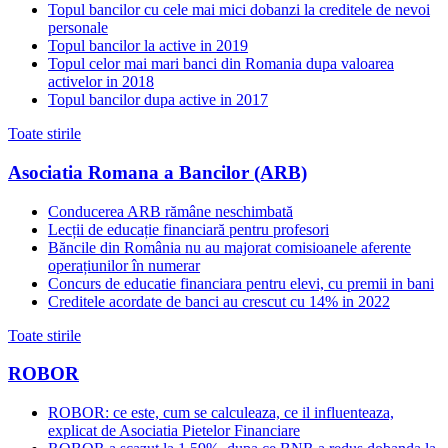
Topul bancilor cu cele mai mici dobanzi la creditele de nevoi
personale
Topul bancilor la active in 2019
Topul celor mai mari banci din Romania dupa valoarea
activelor in 2018
Topul bancilor dupa active in 2017
Toate stirile
Asociatia Romana a Bancilor (ARB)
Conducerea ARB rămâne neschimbată
Lecții de educație financiară pentru profesori
Băncile din România nu au majorat comisioanele aferente
operațiunilor în numerar
Concurs de educatie financiara pentru elevi, cu premii in bani
Creditele acordate de banci au crescut cu 14% in 2022
Toate stirile
ROBOR
ROBOR: ce este, cum se calculeaza, ce il influenteaza,
explicat de Asociatia Pietelor Financiare