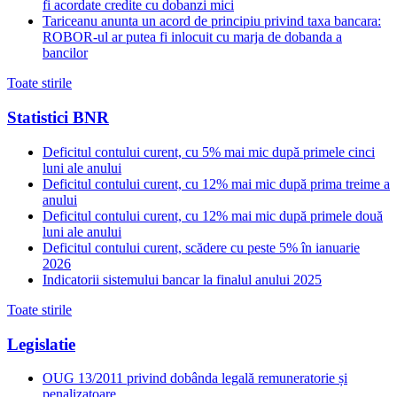
fi acordate credite cu dobanzi mici
Tariceanu anunta un acord de principiu privind taxa bancara:
ROBOR-ul ar putea fi inlocuit cu marja de dobanda a
bancilor
Toate stirile
Statistici BNR
Deficitul contului curent, cu 5% mai mic după primele cinci
luni ale anului
Deficitul contului curent, cu 12% mai mic după prima treime a
anului
Deficitul contului curent, cu 12% mai mic după primele două
luni ale anului
Deficitul contului curent, scădere cu peste 5% în ianuarie
2026
Indicatorii sistemului bancar la finalul anului 2025
Toate stirile
Legislatie
OUG 13/2011 privind dobânda legală remuneratorie și
penalizatoare