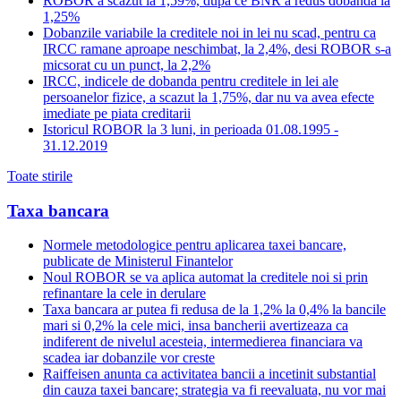
ROBOR a scazut la 1,59%, dupa ce BNR a redus dobanda la
1,25%
Dobanzile variabile la creditele noi in lei nu scad, pentru ca
IRCC ramane aproape neschimbat, la 2,4%, desi ROBOR s-a
micsorat cu un punct, la 2,2%
IRCC, indicele de dobanda pentru creditele in lei ale
persoanelor fizice, a scazut la 1,75%, dar nu va avea efecte
imediate pe piata creditarii
Istoricul ROBOR la 3 luni, in perioada 01.08.1995 -
31.12.2019
Toate stirile
Taxa bancara
Normele metodologice pentru aplicarea taxei bancare,
publicate de Ministerul Finantelor
Noul ROBOR se va aplica automat la creditele noi si prin
refinantare la cele in derulare
Taxa bancara ar putea fi redusa de la 1,2% la 0,4% la bancile
mari si 0,2% la cele mici, insa bancherii avertizeaza ca
indiferent de nivelul acesteia, intermedierea financiara va
scadea iar dobanzile vor creste
Raiffeisen anunta ca activitatea bancii a incetinit substantial
din cauza taxei bancare; strategia va fi reevaluata, nu vor mai