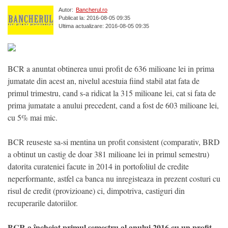
Autor:
Bancherul.ro
Publicat la: 2016-08-05 09:35
Ultima actualizare: 2016-08-05 09:35
BCR a anuntat obtinerea unui profit de 636 milioane lei in prima
jumatate din acest an, nivelul acestuia fiind stabil atat fata de
primul trimestru, cand s-a ridicat la 315 milioane lei, cat si fata de
prima jumatate a anului precedent, cand a fost de 603 milioane lei,
cu 5% mai mic.
BCR reuseste sa-si mentina un profit consistent (comparativ, BRD
a obtinut un castig de doar 381 milioane lei in primul semestru)
datorita curateniei facute in 2014 in portofoliul de credite
neperformante, astfel ca banca nu inregisteaza in prezent costuri cu
risul de credit (provizioane) ci, dimpotriva, castiguri din
recuperarile datoriilor.
BCR a încheiat primul semestru al anului 2016 cu un profit