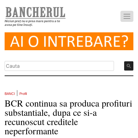
Niciun preț nu e prea mare pentru a te
avea pe tine însuți.
|
BANCI
Profil
BCR continua sa produca profituri
substantiale, dupa ce si-a
recunoscut creditele
neperformante