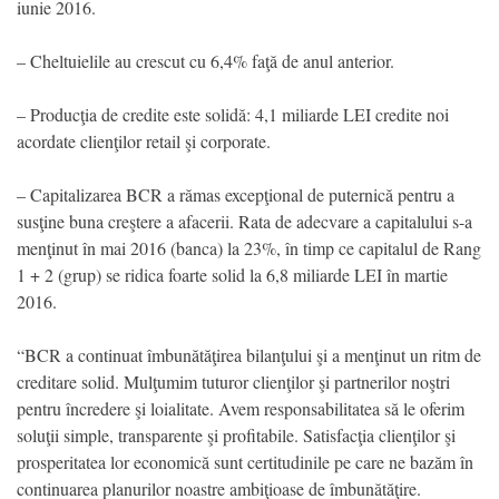
iunie 2016.
– Cheltuielile au crescut cu 6,4% faţă de anul anterior.
– Producţia de credite este solidă: 4,1 miliarde LEI credite noi
acordate clienţilor retail şi corporate.
– Capitalizarea BCR a rămas excepţional de puternică pentru a
susţine buna creştere a afacerii. Rata de adecvare a capitalului s-a
menţinut în mai 2016 (banca) la 23%, în timp ce capitalul de Rang
1 + 2 (grup) se ridica foarte solid la 6,8 miliarde LEI în martie
2016.
“BCR a continuat îmbunătăţirea bilanţului şi a menţinut un ritm de
creditare solid. Mulţumim tuturor clienţilor şi partnerilor noştri
pentru încredere şi loialitate. Avem responsabilitatea să le oferim
soluţii simple, transparente şi profitabile. Satisfacţia clienţilor şi
prosperitatea lor economică sunt certitudinile pe care ne bazăm în
continuarea planurilor noastre ambiţioase de îmbunătăţire.