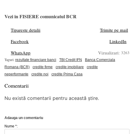
Vezi in FISIERE comunicatul BCR
Tipareste detalii
Trimite pe mail
Facebook
LinkedIn
WhatsApp
Vizualizari:
3263
Taguri:
rezultate financiare banci
TBI Credit IFN
Banca Comerciala
Romana (BCR)
credite firme
credite imobiliare
credite
neperformante
credite noi
credite Prima Casa
Comentarii
Nu există comentarii pentru această știre.
Adauga un comentariu
Nume *: