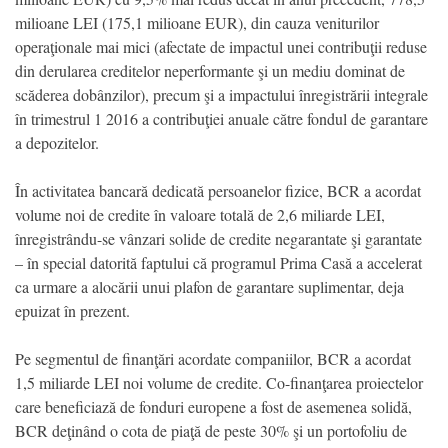
milioane LEI (175,1 milioane EUR), din cauza veniturilor
operaţionale mai mici (afectate de impactul unei contribuţii reduse
din derularea creditelor neperformante şi un mediu dominat de
scăderea dobânzilor), precum şi a impactului înregistrării integrale
în trimestrul 1 2016 a contribuţiei anuale către fondul de garantare
a depozitelor.
În activitatea bancară dedicată persoanelor fizice, BCR a acordat
volume noi de credite în valoare totală de 2,6 miliarde LEI,
înregistrându-se vânzari solide de credite negarantate şi garantate
– în special datorită faptului că programul Prima Casă a accelerat
ca urmare a alocării unui plafon de garantare suplimentar, deja
epuizat în prezent.
Pe segmentul de finanţări acordate companiilor, BCR a acordat
1,5 miliarde LEI noi volume de credite. Co-finanţarea proiectelor
care beneficiază de fonduri europene a fost de asemenea solidă,
BCR deţinând o cota de piaţă de peste 30% şi un portofoliu de