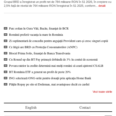
Grupul BRD a înregistrat un profit net de 784 milioane RON în S1 2026, în creștere cu
2,5% față de nivelul de 764 milioane RON înregistrat în S1 2025, conform...
detalii
Parc eolian în Gura Văii, Bacău, finanțat de BCR
Românii preferă vacanța la mare în România
Zi suplimentară de concediu pentru angajații Provident care-și cresc singuri copiii
Ce litigii are BRD cu Protecția Consumatorilor (ANPC)
Blocul Prima Solis, finanțat de Banca Transilvania
Cu Round up din BT Pay primești dobândă de 3% în contul de economii
Povara ratelor la credite determină mai mulți români să ceară ajutorul CSALB
BT România ETF a generat un profit de peste 20%
ING selectează ONG-urile pentru donații prin aplicația Home Bank
Plățile Ropay pe site-ul Dedeman, mai avantajoase decât cu cardul
Vezi toate stirile
English
Contact