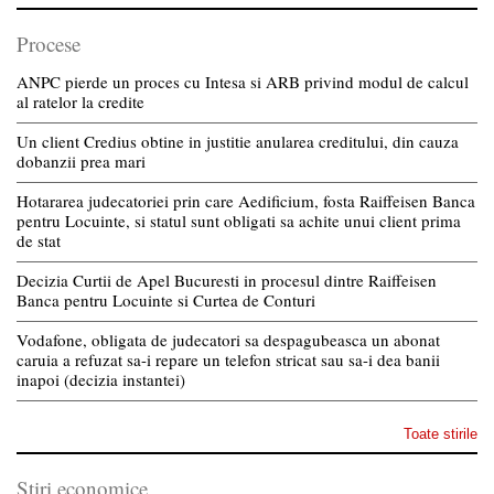
Procese
ANPC pierde un proces cu Intesa si ARB privind modul de calcul
al ratelor la credite
Un client Credius obtine in justitie anularea creditului, din cauza
dobanzii prea mari
Hotararea judecatoriei prin care Aedificium, fosta Raiffeisen Banca
pentru Locuinte, si statul sunt obligati sa achite unui client prima
de stat
Decizia Curtii de Apel Bucuresti in procesul dintre Raiffeisen
Banca pentru Locuinte si Curtea de Conturi
Vodafone, obligata de judecatori sa despagubeasca un abonat
caruia a refuzat sa-i repare un telefon stricat sau sa-i dea banii
inapoi (decizia instantei)
Toate stirile
Stiri economice