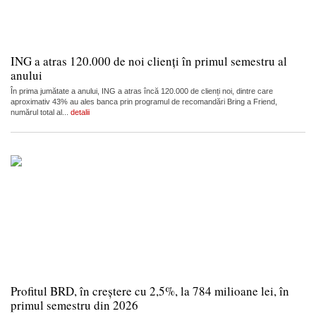
ING a atras 120.000 de noi clienți în primul semestru al
anului
În prima jumătate a anului, ING a atras încă 120.000 de clienți noi, dintre care
aproximativ 43% au ales banca prin programul de recomandări Bring a Friend,
numărul total al...
detalii
Profitul BRD, în creștere cu 2,5%, la 784 milioane lei, în
primul semestru din 2026