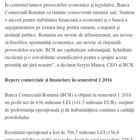
În contextul tuturor provocărilor economice şi legislative, Banca
Comercială Română va rămâne consecventă misiunii sale. Suntem
o ancoră pentru stabilitatea financiară a economiei şi o bancă a
angajamentelor pe termen lung pentru oameni, companii şi
instituţii publice. Romania are nevoie de infrastructură, are nevoie
să fructifice oportunităţi economice, are nevoie să răspundă
provocărilor sociale. BCR are capitalizare substanţială, lichiditate
excelentă şi o solvabilitate semnificativă pentru a sprijini aceste
priorităţi ale ţării noastre”, a declarat Sergiu Manea, CEO al BCR.
Repere comerciale şi financiare în semestrul 1 2016
Banca Comercială Română (BCR) a obţinut în semestrul 1 2016
un profit net de 636 milioane LEI (141,5 milioane EUR), susţinut
de performanţa operaţională şi de îmbunătăţirea continuă a calităţii
portofoliului.
Rezultatul operaţional a fost de 704,7 milioane LEI (156,8
milioane EUR) cu 9,5% mai redus decât în anul precedent, 778,5