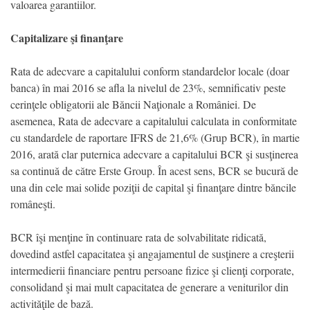
valoarea garantiilor.
Capitalizare şi finanţare
Rata de adecvare a capitalului conform standardelor locale (doar
banca) în mai 2016 se afla la nivelul de 23%, semnificativ peste
cerinţele obligatorii ale Băncii Naţionale a României. De
asemenea, Rata de adecvare a capitalului calculata in conformitate
cu standardele de raportare IFRS de 21,6% (Grup BCR), în martie
2016, arată clar puternica adecvare a capitalului BCR şi susţinerea
sa continuă de către Erste Group. În acest sens, BCR se bucură de
una din cele mai solide poziţii de capital şi finanţare dintre băncile
româneşti.
BCR îşi menţine în continuare rata de solvabilitate ridicată,
dovedind astfel capacitatea şi angajamentul de susţinere a creşterii
intermedierii financiare pentru persoane fizice şi clienţi corporate,
consolidand şi mai mult capacitatea de generare a veniturilor din
activităţile de bază.