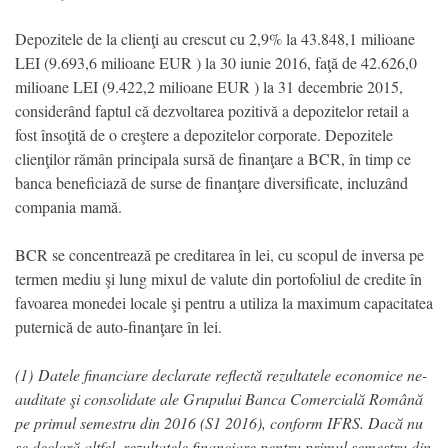
Depozitele de la clienţi au crescut cu 2,9% la 43.848,1 milioane
LEI (9.693,6 milioane EUR ) la 30 iunie 2016, faţă de 42.626,0
milioane LEI (9.422,2 milioane EUR ) la 31 decembrie 2015,
considerând faptul că dezvoltarea pozitivă a depozitelor retail a
fost însoţită de o creştere a depozitelor corporate. Depozitele
clienţilor rămân principala sursă de finanţare a BCR, în timp ce
banca beneficiază de surse de finanţare diversificate, incluzând
compania mamă.
BCR se concentrează pe creditarea în lei, cu scopul de inversa pe
termen mediu şi lung mixul de valute din portofoliul de credite în
favoarea monedei locale şi pentru a utiliza la maximum capacitatea
puternică de auto-finanţare în lei.
(1) Datele financiare declarate reflectă rezultatele economice ne-
auditate şi consolidate ale Grupului Banca Comercială Română
pe primul semestru din 2016 (S1 2016), conform IFRS. Dacă nu
se declară altfel, rezultatele financiare pentru primul semestru din