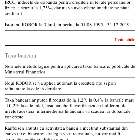
IRCC, indicele de dobanda pentru creditele in lei ale persoanelor
fizice, a scazut la 1,75%, dar nu va avea efecte imediate pe piata
creditarii
Istoricul ROBOR la 3 luni, in perioada 01.08.1995 - 31.12.2019
Toate stirile
Taxa bancara
Normele metodologice pentru aplicarea taxei bancare, publicate de
Ministerul Finantelor
Noul ROBOR se va aplica automat la creditele noi si prin
refinantare la cele in derulare
Taxa bancara ar putea fi redusa de la 1,2% la 0,4% la bancile mari
si 0,2% la cele mici, insa bancherii avertizeaza ca indiferent de
nivelul acesteia, intermedierea financiara va scadea iar dobanzile
vor creste
Raiffeisen anunta ca activitatea bancii a incetinit substantial din
cauza taxei bancare; strategia va fi reevaluata, nu vor mai fi
acordate credite cu dobanzi mici