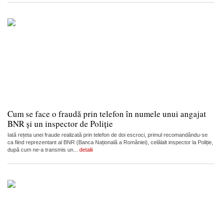
Cum se face o fraudă prin telefon în numele unui angajat
BNR și un inspector de Poliție
Iată rețeta unei fraude realizată prin telefon de doi escroci, primul recomandându-se
ca fiind reprezentant al BNR (Banca Națională a României), celălalt inspector la Poliție,
după cum ne-a transmis un...
detalii