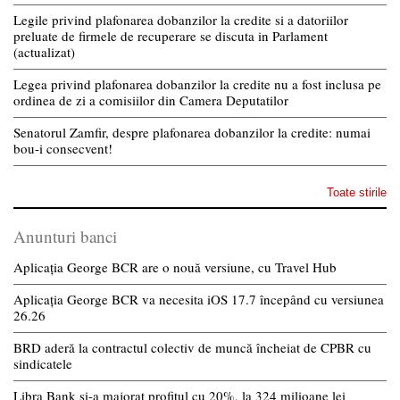
Legile privind plafonarea dobanzilor la credite si a datoriilor
preluate de firmele de recuperare se discuta in Parlament
(actualizat)
Legea privind plafonarea dobanzilor la credite nu a fost inclusa pe
ordinea de zi a comisiilor din Camera Deputatilor
Senatorul Zamfir, despre plafonarea dobanzilor la credite: numai
bou-i consecvent!
Toate stirile
Anunturi banci
Aplicația George BCR are o nouă versiune, cu Travel Hub
Aplicația George BCR va necesita iOS 17.7 începând cu versiunea
26.26
BRD aderă la contractul colectiv de muncă încheiat de CPBR cu
sindicatele
Libra Bank și-a majorat profitul cu 20%, la 324 milioane lei