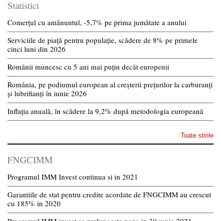
Statistici
Comerțul cu amănuntul, -5,7% pe prima jumătate a anului
Serviciile de piață pentru populație, scădere de 8% pe primele
cinci luni din 2026
Românii muncesc cu 5 ani mai puțin decât europenii
România, pe podiumul european al creșterii prețurilor la carburanți
și lubrifianți în iunie 2026
Inflația anuală, în scădere la 9,2% după metodologia europeană
Toate stirile
FNGCIMM
Programul IMM Invest continua si in 2021
Garantiile de stat pentru credite acordate de FNGCIMM au crescut
cu 185% in 2020
Programul IMM invest se prelungeste pana in 30 iunie 2021