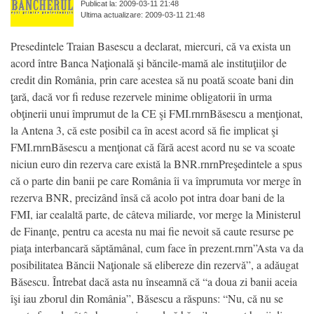
Publicat la: 2009-03-11 21:48
Ultima actualizare: 2009-03-11 21:48
Presedintele Traian Basescu a declarat, miercuri, că va exista un
acord între Banca Naţională şi băncile-mamă ale instituţiilor de
credit din România, prin care acestea să nu poată scoate bani din
ţară, dacă vor fi reduse rezervele minime obligatorii în urma
obţinerii unui împrumut de la CE şi FMI.rnrnBăsescu a menţionat,
la Antena 3, că este posibil ca în acest acord să fie implicat şi
FMI.rnrnBăsescu a menţionat că fără acest acord nu se va scoate
niciun euro din rezerva care există la BNR.rnrnPreşedintele a spus
că o parte din banii pe care România îi va împrumuta vor merge în
rezerva BNR, precizând însă că acolo pot intra doar bani de la
FMI, iar cealaltă parte, de câteva miliarde, vor merge la Ministerul
de Finanţe, pentru ca acesta nu mai fie nevoit să caute resurse pe
piaţa interbancară săptămânal, cum face în prezent.rnrn”Asta va da
posibilitatea Băncii Naţionale să elibereze din rezervă”, a adăugat
Băsescu. Întrebat dacă asta nu înseamnă că “a doua zi banii aceia
îşi iau zborul din România”, Băsescu a răspuns: “Nu, că nu se