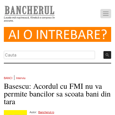
Lauda mă rușinează, fiindcă o cerșesc în
ascuns.
|
BANCI
Interviu
Basescu: Acordul cu FMI nu va
permite bancilor sa scoata bani din
tara
Autor:
Bancherul.ro