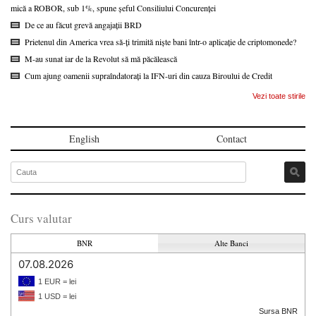
mică a ROBOR, sub 1%, spune șeful Consiliului Concurenței
De ce au făcut grevă angajații BRD
Prietenul din America vrea să-ți trimită niște bani într-o aplicație de criptomonede?
M-au sunat iar de la Revolut să mă păcălească
Cum ajung oamenii supraîndatorați la IFN-uri din cauza Biroului de Credit
Vezi toate stirile
English
Contact
Curs valutar
BNR
Alte Banci
07.08.2026
1 EUR = lei
1 USD = lei
Sursa BNR