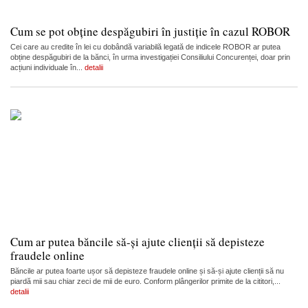
Cum se pot obține despăgubiri în justiție în cazul ROBOR
Cei care au credite în lei cu dobândă variabilă legată de indicele ROBOR ar putea
obține despăgubiri de la bănci, în urma investigației Consiliului Concurenței, doar prin
acțiuni individuale în...
detalii
Cum ar putea băncile să-și ajute clienții să depisteze
fraudele online
Băncile ar putea foarte ușor să depisteze fraudele online și să-și ajute clienții să nu
piardă mii sau chiar zeci de mii de euro. Conform plângerilor primite de la cititori,...
detalii