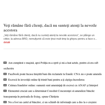
Veți rămâne fără clienți, dacă nu sunteți atenți la nevoile
acestora
„Veți rămâne fără clienți, dacă nu sunteți atenți la nevoile acestora”, se plânge un
cititor, la adresa BRD, nemulțumit că este ținut mult timp la ghișeu pentru a face o...
detalii
Am cumpărat o mașină, apoi Poliția m-a oprit și mi-a luat actele, pentru că era sub
sechestru
Facebook poate încasa liniștită bani din reclamele la fraude: CNA nu o poate amenda
Escrocii în investiții online îți trimit bani pentru a-ți câștiga încrederea
Culmea fraudelor online: oamenii sunt amenințați de escroci cu ANAF și Interpol
Elementul crucial care a determinat Consiliul Concurenței să amendeze băncile:
transparența în perioada de fixing, spune Chirițoiu
Nu a fost un cartel al băncilor, ci un schimb de informații care a dus la o creștere