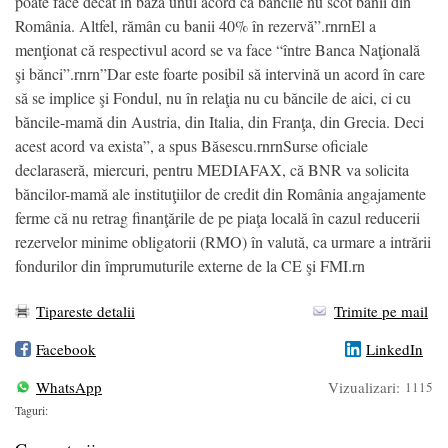
poate face decât în baza unui acord că băncile nu scot banii din
România. Altfel, rămân cu banii 40% în rezervă”.rnrnEl a
menţionat că respectivul acord se va face “între Banca Naţională
şi bănci”.rnrn”Dar este foarte posibil să intervină un acord în care
să se implice şi Fondul, nu în relaţia nu cu băncile de aici, ci cu
băncile-mamă din Austria, din Italia, din Franţa, din Grecia. Deci
acest acord va exista”, a spus Băsescu.rnrnSurse oficiale
declaraseră, miercuri, pentru MEDIAFAX, că BNR va solicita
băncilor-mamă ale instituţiilor de credit din România angajamente
ferme că nu retrag finanţările de pe piaţa locală în cazul reducerii
rezervelor minime obligatorii (RMO) în valută, ca urmare a intrării
fondurilor din împrumuturile externe de la CE şi FMI.rn
Tipareste detalii
Trimite pe mail
Facebook
LinkedIn
WhatsApp
Vizualizari:
1115
Taguri: