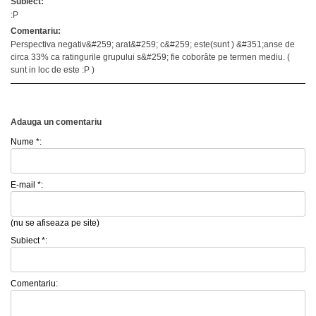
Subiect:
:P
Comentariu:
Perspectiva negativ&#259; arat&#259; c&#259; este(sunt ) &#351;anse de
circa 33% ca ratingurile grupului s&#259; fie coborâte pe termen mediu. (
sunt in loc de este :P )
Adauga un comentariu
Nume *:
E-mail *:
(nu se afiseaza pe site)
Subiect *:
Comentariu: