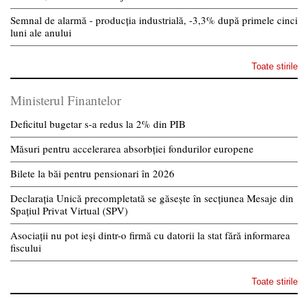
Semnal de alarmă - producția industrială, -3,3% după primele cinci
luni ale anului
Toate stirile
Ministerul Finantelor
Deficitul bugetar s-a redus la 2% din PIB
Măsuri pentru accelerarea absorbției fondurilor europene
Bilete la băi pentru pensionari în 2026
Declarația Unică precompletată se găsește în secțiunea Mesaje din
Spațiul Privat Virtual (SPV)
Asociații nu pot ieși dintr-o firmă cu datorii la stat fără informarea
fiscului
Toate stirile