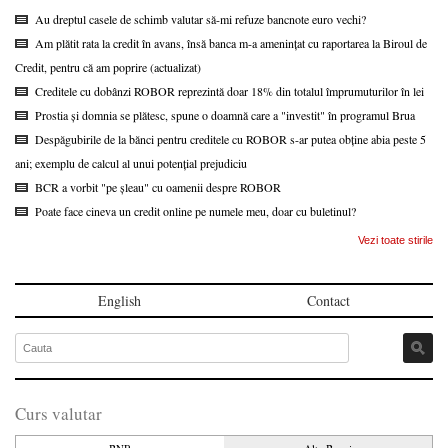
Au dreptul casele de schimb valutar să-mi refuze bancnote euro vechi?
Am plătit rata la credit în avans, însă banca m-a amenințat cu raportarea la Biroul de
Credit, pentru că am poprire (actualizat)
Creditele cu dobânzi ROBOR reprezintă doar 18% din totalul împrumuturilor în lei
Prostia și domnia se plătesc, spune o doamnă care a "investit" în programul Brua
Despăgubirile de la bănci pentru creditele cu ROBOR s-ar putea obține abia peste 5
ani; exemplu de calcul al unui potențial prejudiciu
BCR a vorbit "pe șleau" cu oamenii despre ROBOR
Poate face cineva un credit online pe numele meu, doar cu buletinul?
Vezi toate stirile
English
Contact
Curs valutar