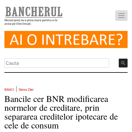
Niciun preț nu e prea mare pentru a te
avea pe tine însuți.
|
BANCI
Stirea Zilei
Bancile cer BNR modificarea
normelor de creditare, prin
separarea creditelor ipotecare de
cele de consum