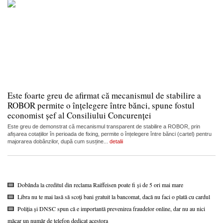
Este foarte greu de afirmat că mecanismul de stabilire a
ROBOR permite o înțelegere între bănci, spune fostul
economist șef al Consiliului Concurenței
Este greu de demonstrat că mecanismul transparent de stabilire a ROBOR, prin
afișarea cotațiilor în perioada de fixing, permite o înțelegere între bănci (cartel) pentru
majorarea dobânzilor, după cum susține...
detalii
Dobânda la creditul din reclama Raiffeisen poate fi și de 5 ori mai mare
Libra nu te mai lasă să scoți bani gratuit la bancomat, dacă nu faci o plată cu cardul
Poliția și DNSC spun că e importantă prevenirea fraudelor online, dar nu au nici
măcar un număr de telefon dedicat acestora