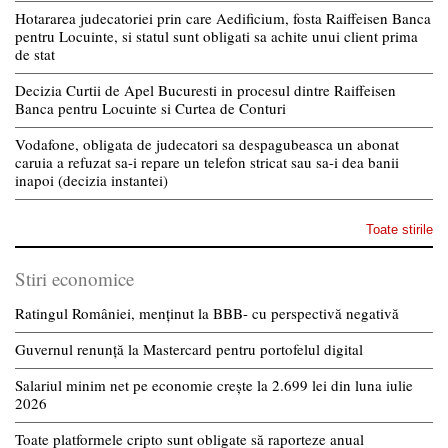
Hotararea judecatoriei prin care Aedificium, fosta Raiffeisen Banca
pentru Locuinte, si statul sunt obligati sa achite unui client prima
de stat
Decizia Curtii de Apel Bucuresti in procesul dintre Raiffeisen
Banca pentru Locuinte si Curtea de Conturi
Vodafone, obligata de judecatori sa despagubeasca un abonat
caruia a refuzat sa-i repare un telefon stricat sau sa-i dea banii
inapoi (decizia instantei)
Toate stirile
Stiri economice
Ratingul României, menținut la BBB- cu perspectivă negativă
Guvernul renunță la Mastercard pentru portofelul digital
Salariul minim net pe economie crește la 2.699 lei din luna iulie
2026
Toate platformele cripto sunt obligate să raporteze anual