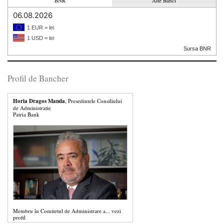
BNR
Alte Banci
06.08.2026
1 EUR = lei
1 USD = lei
Sursa BNR
Profil de Bancher
Horia Dragos Manda
, Presedintele Consiliului
de Administratie
Patria Bank
Membru în Comitetul de Administrare a...
vezi
profil