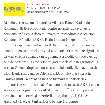
Autor:
Bancherul.ro
Publicat la: 2008-12-10 17:43
Ultima actualizare: 2008-12-10 17:43
Băncile vor prezenta, săptămâna viitoare, Băncii Naţionale a
României (BNR) propunerile pentru normele de creditare a
persoanelor fizice, a declarat, miercuri, preşedintele Asociaţiei
Române a Băncilor (ARB), Radu Graţian Gheţea.rnrn”Vom
prezenta săptămâna viitoare la BNR un material cu propunerile
băncilor pentru normele privind creditarea. O chestiune sigură este
că vom solicita separarea în regulament a creditelor ipotecare de
cele de consum şi a creditelor cu garanţie de cele negarantate”, a
afirmat Gheţea, după semnarea creditului sindicalizat acordat de
CEC Bank împreună cu Alpha BankComplexului energetic
Craiova.rnrnEl a arătat că încă se lucrează la materialul cu
propuneri ce va fi prezentat băncii centrale, întrucât ARB trebuie
să coaguleze opiniile celor 40 de bănci.rnrnÎn ceea ce priveşte
decizia de a autoriza şi trezorierii din eşalonul doi, Gheţea
apreciază că această măsură este benefică şi pentru