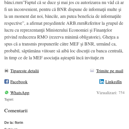
bănci.rnrn”Faptul că se duce şi mai jos cu autorizarea nu văd că ar
fi un inconvenient, pentru că BNR dispune de informaţii multe şi
la un moment dat noi, băncile, am putea beneficia de informaţiile
respective”, a afirmat preşedintele ARB.rnrnReferitor la grupul de
lucru cu reprezentanţii Ministerului Economiei şi Finanţelor
privind reducerea RMO (rezerva minimă obligatorie), Gheţea a
spus că a transmis propunerile către MEF şi BNR, urmând ca,
probabil, săptămâna viitoare să aibă loc discuţii cu banca centrală,
în timp ce de la MEF asociaţia aşteaptă încă invitaţie.rn
Tipareste detalii
Trimite pe mail
Facebook
LinkedIn
WhatsApp
Vizualizari:
754
Taguri:
Comentarii
De la: florin