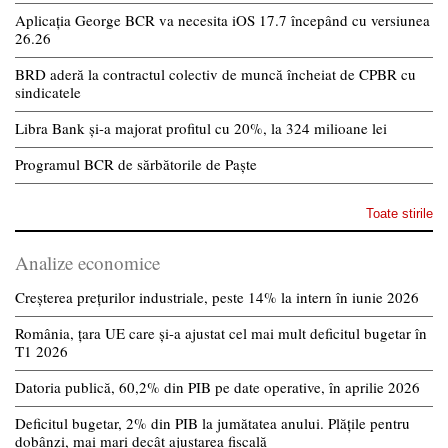
Aplicația George BCR va necesita iOS 17.7 începând cu versiunea
26.26
BRD aderă la contractul colectiv de muncă încheiat de CPBR cu
sindicatele
Libra Bank și-a majorat profitul cu 20%, la 324 milioane lei
Programul BCR de sărbătorile de Paște
Toate stirile
Analize economice
Creșterea prețurilor industriale, peste 14% la intern în iunie 2026
România, țara UE care și-a ajustat cel mai mult deficitul bugetar în
T1 2026
Datoria publică, 60,2% din PIB pe date operative, în aprilie 2026
Deficitul bugetar, 2% din PIB la jumătatea anului. Plățile pentru
dobânzi, mai mari decât ajustarea fiscală