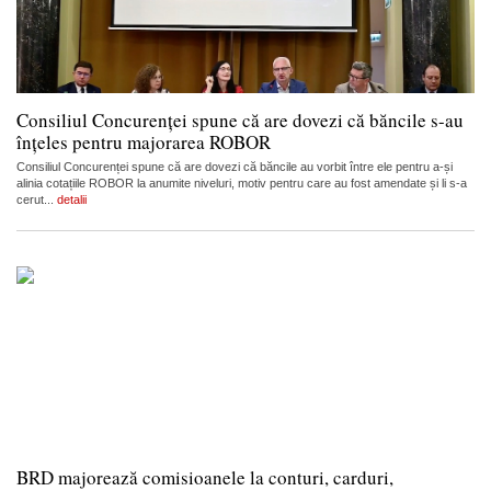
Consiliul Concurenței spune că are dovezi că băncile s-au
înțeles pentru majorarea ROBOR
Consiliul Concurenței spune că are dovezi că băncile au vorbit între ele pentru a-și
alinia cotațiile ROBOR la anumite niveluri, motiv pentru care au fost amendate și li s-a
cerut...
detalii
BRD majorează comisioanele la conturi, carduri,