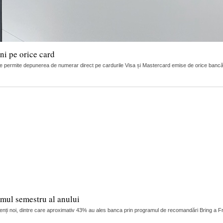
i pe orice card
 permite depunerea de numerar direct pe cardurile Visa și Mastercard emise de orice bancă
imul semestru al anului
ienți noi, dintre care aproximativ 43% au ales banca prin programul de recomandări Bring a Fri