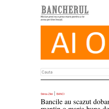
Niciun preț nu e prea mare pentru a te
avea pe tine însuți.
|
Stirea Zilei
BANCI
Bancile au scazut dobanz
mentin o marja buna de 