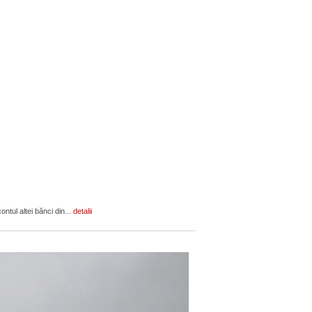
ontul altei bănci din...
detalii