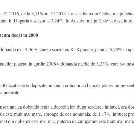
n T1 2016, de la 3,71% in T4 2015. La susidiara din Cehia, marja neta 
ia. In Ungaria a scazut la 3,24%. In Austria, marja Erste variaza intr
 acum decat in 2008
o dobanda de 14,36%, care a scazut cu 8.58 puncte, pana la 5,78% in apr
, bancilor plateau in aprilie 2008 o dobanda medie de 8,33%, care s-a mi
lt decat cele la depozite, in ciuda criticilor ca bancile platesc in prezen
a preturilor.
 inseamna ca dobanda reala a depozitelor, dupa scaderea inflatiei, era do
ala este mult mai mare, aproape de cea nominala, de 1,17%, intrucat progn
inal din dobanzi este mai mic, puterea de cumparare este mult mai mare, d