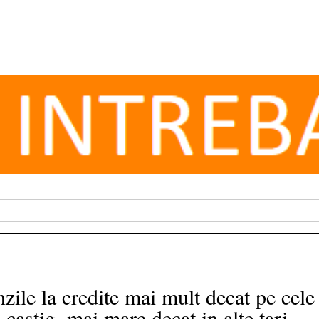
ile la credite mai mult decat pe cele 
castig, mai mare decat in alte tari