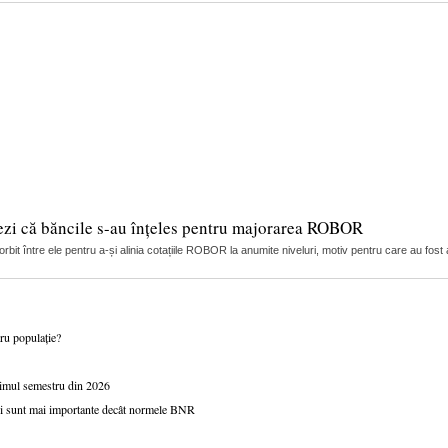
ezi că băncile s-au înțeles pentru majorarea ROBOR
it între ele pentru a-și alinia cotațiile ROBOR la anumite niveluri, motiv pentru care au fost 
tru populație?
primul semestru din 2026
ței sunt mai importante decât normele BNR