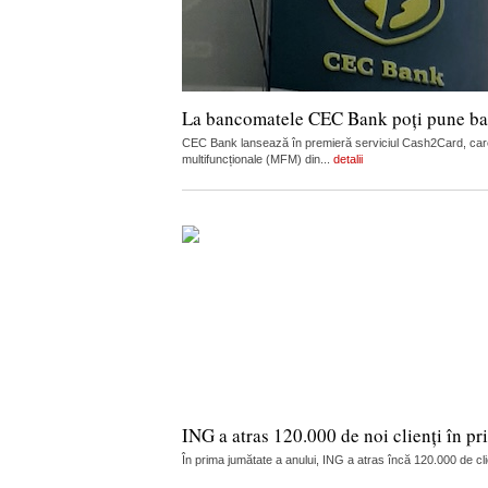
La bancomatele CEC Bank poți pune ban
CEC Bank lansează în premieră serviciul Cash2Card, care
multifuncționale (MFM) din...
detalii
ING a atras 120.000 de noi clienți în pr
În prima jumătate a anului, ING a atras încă 120.000 de cl