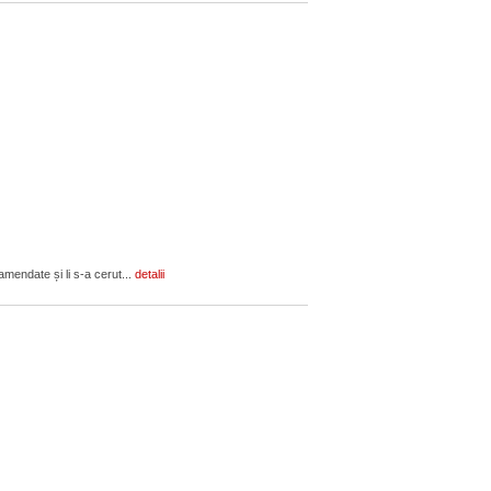
amendate și li s-a cerut...
detalii