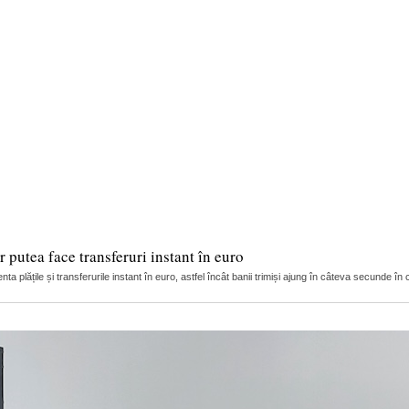
 putea face transferuri instant în euro
ta plățile și transferurile instant în euro, astfel încât banii trimiși ajung în câteva secunde în c