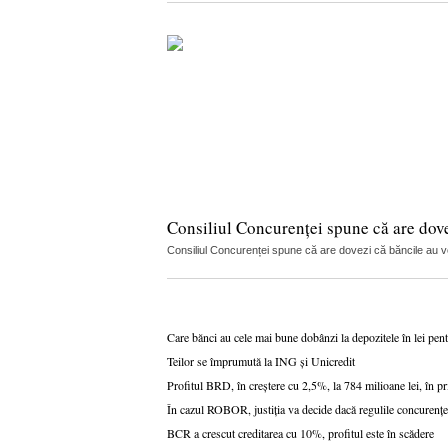
Consiliul Concurenței spune că are dov
Consiliul Concurenței spune că are dovezi că băncile au vorb
Care bănci au cele mai bune dobânzi la depozitele în lei pen
Teilor se împrumută la ING și Unicredit
Profitul BRD, în creștere cu 2,5%, la 784 milioane lei, în 
În cazul ROBOR, justiția va decide dacă regulile concuren
BCR a crescut creditarea cu 10%, profitul este în scădere