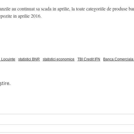
banzile au continuat sa scada in aprilie, la toate categoriile de produse
zite in aprilie 2016.
u Locuinte
statistici BNR
statistici economice
TBI Credit IFN
Banca Comercial
tire.