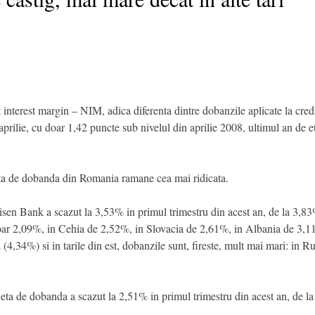
interest margin – NIM, adica diferenta dintre dobanzile aplicate la credite
prilie, cu doar 1,42 puncte sub nivelul din aprilie 2008, ultimul an de euf
eta de dobanda din Romania ramane cea mai ridicata.
sen Bank a scazut la 3,53% in primul trimestru din acest an, de la 3,8
ar 2,09%, in Cehia de 2,52%, in Slovacia de 2,61%, in Albania de 3,11
4,34%) si in tarile din est, dobanzile sunt, fireste, mult mai mari: in R
 de dobanda a scazut la 2,51% in primul trimestru din acest an, de la 