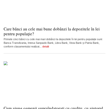
Care bănci au cele mai bune dobânzi la depozitele în lei
pentru populație?
Primele cinci bănci cu cele mai mari dobânzi la depozitele în lei pentru populație sunt
Banca Transilvania, Intesa Sanpaolo Bank, Libra Bank, Vista Bank și Patria Bank,
conform clasamentului realizat...
detalii
Cum ajung oamenii supraîndatorați cu credite, cu ajutorul