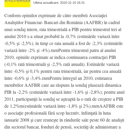
Ultima actualizare: 2010-11-10 16:31
Conform opiniilor exprimate de către membrii Asociaţiei
Analiştilor Financiar- Bancari din România (AAFBR) în cadrul
unui sondaj intern, rata trimestrială a PIB pentru trimestrul trei al
anului 2010 s-a situat probabil la -0,7% (estimările variază între
-0,5% şi -2,5%), în timp ce rata anuală a fost de -2,3% (estimările
variază între -2% şi -4%).rnrnPentru trimestrul patru al anului
2010, opiniile exprimate ar indica continuarea contracţiei PIB
(-0,1% rată trimestrială şi -2,5% rată anuală). Estimările variază
între -0,5% şi 0,1% pentru rata trimestrială, iar pentru cea anuală
între -0,6% şi -3,4%.rnrnPentru întregul an 2010, estimarea
membrilor AAFBR care au răspuns la sondaj plasează dinamica
PIB la -2,2% (estimările variază între -1,6% şi -2,8%); pentru anul
2011, participanţii la sondaj se aşteaptă la o rată de creştere a PIB
de 1,2%rn(estimările variază între -1,8% şi 2%).rnrnAAFBR este
o asociaţie profesională fără scop lucrativ, înfiinţată în luna
ianuarie 2008 şi care reuneşte în rândurile sale peste 60 de analişti
din sectorul bancar, fonduri de pensii, societăţi de administrare a