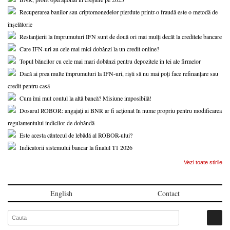
Recuperarea banilor sau criptomonedelor pierdute printr-o fraudă este o metodă de
înșelătorie
Restanțierii la împrumuturi IFN sunt de două ori mai mulți decât la creditele bancare
Care IFN-uri au cele mai mici dobânzi la un credit online?
Topul băncilor cu cele mai mari dobânzi pentru depozitele în lei ale firmelor
Dacă ai prea multe împrumuturi la IFN-uri, riști să nu mai poți face refinanțare sau
credit pentru casă
Cum îmi mut contul la altă bancă? Misiune imposibilă!
Dosarul ROBOR: angajați ai BNR ar fi acționat în nume propriu pentru modificarea
regulamentului indicilor de dobândă
Este acesta cântecul de lebădă al ROBOR-ului?
Indicatorii sistemului bancar la finalul T1 2026
Vezi toate stirile
English
Contact