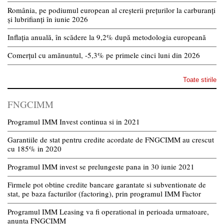
România, pe podiumul european al creșterii prețurilor la carburanți
și lubrifianți în iunie 2026
Inflația anuală, în scădere la 9,2% după metodologia europeană
Comerțul cu amănuntul, -5,3% pe primele cinci luni din 2026
Toate stirile
FNGCIMM
Programul IMM Invest continua si in 2021
Garantiile de stat pentru credite acordate de FNGCIMM au crescut
cu 185% in 2020
Programul IMM invest se prelungeste pana in 30 iunie 2021
Firmele pot obtine credite bancare garantate si subventionate de
stat, pe baza facturilor (factoring), prin programul IMM Factor
Programul IMM Leasing va fi operational in perioada urmatoare,
anunta FNGCIMM