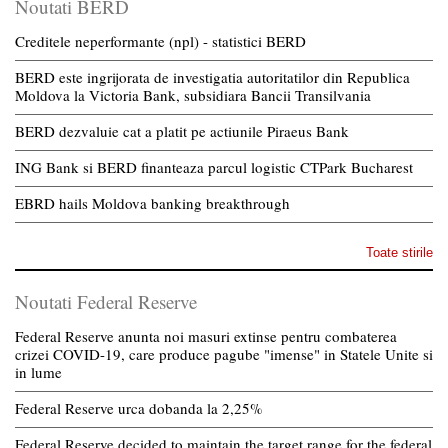
Noutati BERD
Creditele neperformante (npl) - statistici BERD
BERD este ingrijorata de investigatia autoritatilor din Republica
Moldova la Victoria Bank, subsidiara Bancii Transilvania
BERD dezvaluie cat a platit pe actiunile Piraeus Bank
ING Bank si BERD finanteaza parcul logistic CTPark Bucharest
EBRD hails Moldova banking breakthrough
Toate stirile
Noutati Federal Reserve
Federal Reserve anunta noi masuri extinse pentru combaterea
crizei COVID-19, care produce pagube "imense" in Statele Unite si
in lume
Federal Reserve urca dobanda la 2,25%
Federal Reserve decided to maintain the target range for the federal