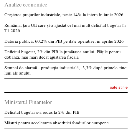
Analize economice
Creșterea prețurilor industriale, peste 14% la intern în iunie 2026
România, țara UE care și-a ajustat cel mai mult deficitul bugetar în
T1 2026
Datoria publică, 60,2% din PIB pe date operative, în aprilie 2026
Deficitul bugetar, 2% din PIB la jumătatea anului. Plățile pentru
dobânzi, mai mari decât ajustarea fiscală
Semnal de alarmă - producția industrială, -3,3% după primele cinci
luni ale anului
Toate stirile
Ministerul Finantelor
Deficitul bugetar s-a redus la 2% din PIB
Măsuri pentru accelerarea absorbției fondurilor europene