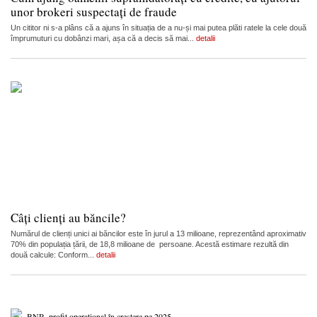
unor brokeri suspectați de fraude
Un cititor ni s-a plâns că a ajuns în situația de a nu-și mai putea plăti ratele la cele două
împrumuturi cu dobânzi mari, așa că a decis să mai...
detalii
Câți clienți au băncile?
Numărul de clienți unici ai băncilor este în jurul a 13 milioane, reprezentând aproximativ
70% din populația țării, de 18,8 milioane de persoane. Acestă estimare rezultă din
două calcule: Conform...
detalii
BNR, profit operațional în creștere pe 2025