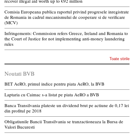
recover illegal aid worth up to €92 million
Comisia Europeana publica raportul privind progresele inregistrate
de Romania in cadrul mecanismului de cooperare si de verificare
(MCV)
Infringements: Commission refers Greece, Ireland and Romania to
the Court of Justice for not implementing anti-money laundering
rules
Toate stirile
Noutati BVB
BET AeRO, primul indice pentru piata AeRO, la BVB
Laptaria cu Caimac s-a listat pe piata AeRO a BVB
Banca Transilvania plateste un dividend brut pe actiune de 0,17 lei
din profitul pe 2018
Obligatiunile Bancii Transilvania se tranzactioneaza la Bursa de
Valori Bucuresti