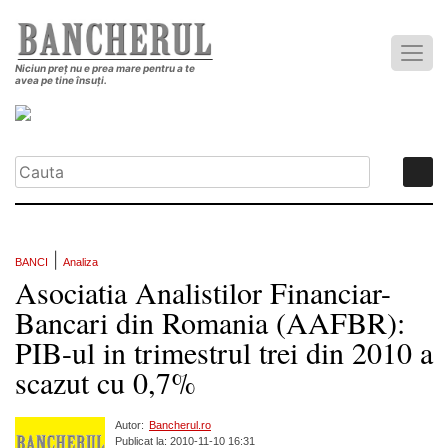
Niciun preț nu e prea mare pentru a te
avea pe tine însuți.
|
BANCI
Analiza
Asociatia Analistilor Financiar-
Bancari din Romania (AAFBR):
PIB-ul in trimestrul trei din 2010 a
scazut cu 0,7%
Autor:
Bancherul.ro
Publicat la: 2010-11-10 16:31