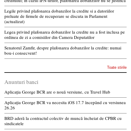
creditului; in cazul IFN-urilor, plafonarea dobanzilor nu se justifica
Legile privind plafonarea dobanzilor la credite si a datoriilor
preluate de firmele de recuperare se discuta in Parlament
(actualizat)
Legea privind plafonarea dobanzilor la credite nu a fost inclusa pe
ordinea de zi a comisiilor din Camera Deputatilor
Senatorul Zamfir, despre plafonarea dobanzilor la credite: numai
bou-i consecvent!
Toate stirile
Anunturi banci
Aplicația George BCR are o nouă versiune, cu Travel Hub
Aplicația George BCR va necesita iOS 17.7 începând cu versiunea
26.26
BRD aderă la contractul colectiv de muncă încheiat de CPBR cu
sindicatele