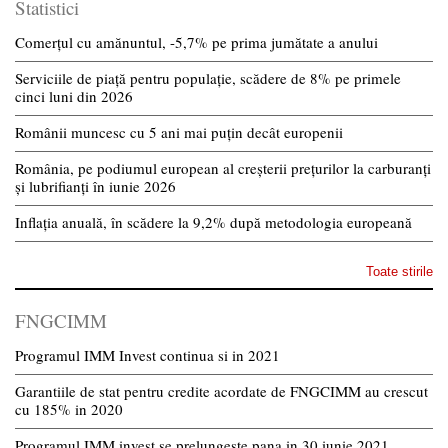
Statistici
Comerțul cu amănuntul, -5,7% pe prima jumătate a anului
Serviciile de piață pentru populație, scădere de 8% pe primele
cinci luni din 2026
Românii muncesc cu 5 ani mai puțin decât europenii
România, pe podiumul european al creșterii prețurilor la carburanți
și lubrifianți în iunie 2026
Inflația anuală, în scădere la 9,2% după metodologia europeană
Toate stirile
FNGCIMM
Programul IMM Invest continua si in 2021
Garantiile de stat pentru credite acordate de FNGCIMM au crescut
cu 185% in 2020
Programul IMM invest se prelungeste pana in 30 iunie 2021