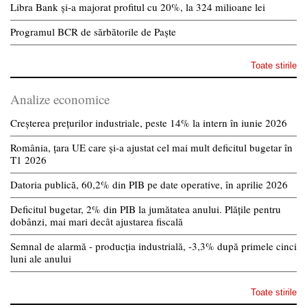
Libra Bank și-a majorat profitul cu 20%, la 324 milioane lei
Programul BCR de sărbătorile de Paște
Toate stirile
Analize economice
Creșterea prețurilor industriale, peste 14% la intern în iunie 2026
România, țara UE care și-a ajustat cel mai mult deficitul bugetar în
T1 2026
Datoria publică, 60,2% din PIB pe date operative, în aprilie 2026
Deficitul bugetar, 2% din PIB la jumătatea anului. Plățile pentru
dobânzi, mai mari decât ajustarea fiscală
Semnal de alarmă - producția industrială, -3,3% după primele cinci
luni ale anului
Toate stirile