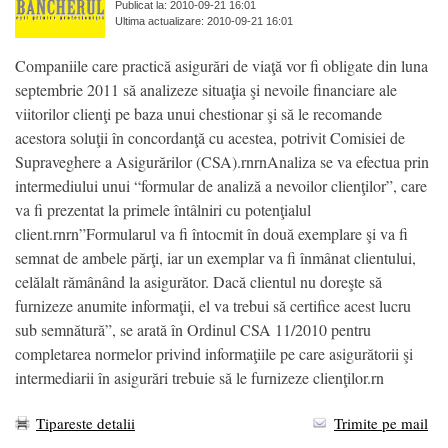
Publicat la: 2010-09-21 16:01
Ultima actualizare: 2010-09-21 16:01
Companiile care practică asigurări de viaţă vor fi obligate din luna
septembrie 2011 să analizeze situaţia şi nevoile financiare ale
viitorilor clienţi pe baza unui chestionar şi să le recomande
acestora soluţii în concordanţă cu acestea, potrivit Comisiei de
Supraveghere a Asigurărilor (CSA).rnrnAnaliza se va efectua prin
intermediului unui “formular de analiză a nevoilor clienţilor”, care
va fi prezentat la primele întâlniri cu potenţialul
client.rnrn”Formularul va fi întocmit în două exemplare şi va fi
semnat de ambele părţi, iar un exemplar va fi înmânat clientului,
celălalt rămânând la asigurător. Dacă clientul nu doreşte să
furnizeze anumite informaţii, el va trebui să certifice acest lucru
sub semnătură”, se arată în Ordinul CSA 11/2010 pentru
completarea normelor privind informaţiile pe care asigurătorii şi
intermediarii în asigurări trebuie să le furnizeze clienţilor.rn
Tipareste detalii
Trimite pe mail