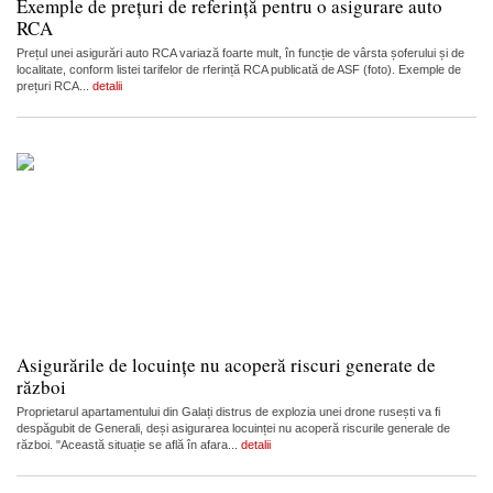
Exemple de prețuri de referință pentru o asigurare auto
RCA
Prețul unei asigurări auto RCA variază foarte mult, în funcție de vârsta șoferului și de
localitate, conform listei tarifelor de rferință RCA publicată de ASF (foto). Exemple de
prețuri RCA...
detalii
Asigurările de locuințe nu acoperă riscuri generate de
război
Proprietarul apartamentului din Galați distrus de explozia unei drone rusești va fi
despăgubit de Generali, deși asigurarea locuinței nu acoperă riscurile generale de
război. "Această situație se află în afara...
detalii