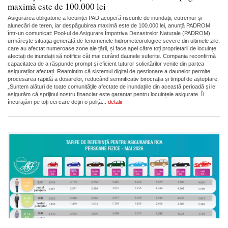
maximă este de 100.000 lei
Asigurarea obligatorie a locuinței PAD acoperă riscurile de inundații, cutremur și
alunecări de teren, iar despăgubirea maximă este de 100.000 lei, anunță PADROM
într-un comunicat: Pool-ul de Asigurare Împotriva Dezastrelor Naturale (PADROM)
urmărește situația generată de fenomenele hidrometeorologice severe din ultimele zile,
care au afectat numeroase zone ale țării, și face apel către toți proprietarii de locuințe
afectați de inundații să notifice cât mai curând daunele suferite. Compania reconfirmă
capacitatea de a răspunde prompt și eficient tuturor solicitărilor venite din partea
asiguraților afectați. Reamintim că sistemul digital de gestionare a daunelor permite
procesarea rapidă a dosarelor, reducând semnificativ birocrația și timpul de așteptare.
„Suntem alături de toate comunitățile afectate de inundațiile din această perioadă și le
asigurăm că sprijinul nostru financiar este garantat pentru locuințele asigurate. Îi
încurajăm pe toți cei care dețin o poliță...
detalii