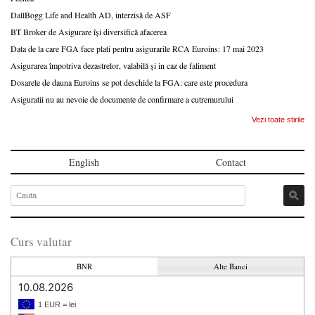
DallBogg Life and Health AD, interzisă de ASF
BT Broker de Asigurare își diversifică afacerea
Data de la care FGA face plati pentru asigurarile RCA Euroins: 17 mai 2023
Asigurarea împotriva dezastrelor, valabilă și in caz de faliment
Dosarele de dauna Euroins se pot deschide la FGA: care este procedura
Asiguratii nu au nevoie de documente de confirmare a cutremurului
Vezi toate stirile
English
Contact
Curs valutar
BNR
Alte Banci
10.08.2026
1 EUR = lei