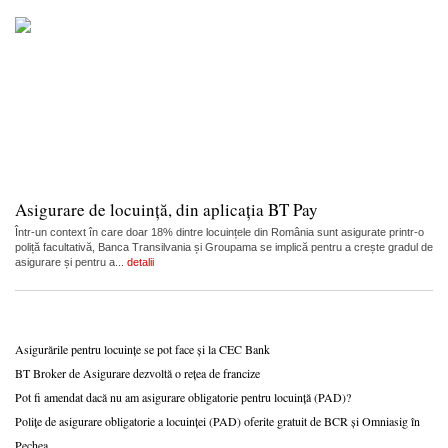
Asigurare de locuință, din aplicația BT Pay
Într-un context în care doar 18% dintre locuințele din România sunt asigurate printr-o
poliță facultativă, Banca Transilvania și Groupama se implică pentru a crește gradul de
asigurare și pentru a...
detalii
Asigurările pentru locuințe se pot face și la CEC Bank
BT Broker de Asigurare dezvoltă o rețea de francize
Pot fi amendat dacă nu am asigurare obligatorie pentru locuință (PAD)?
Polițe de asigurare obligatorie a locuinței (PAD) oferite gratuit de BCR și Omniasig în
Pechea