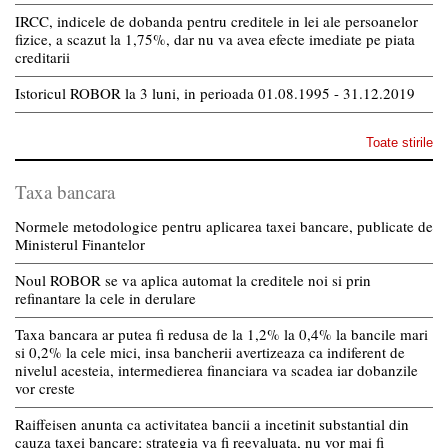
IRCC, indicele de dobanda pentru creditele in lei ale persoanelor
fizice, a scazut la 1,75%, dar nu va avea efecte imediate pe piata
creditarii
Istoricul ROBOR la 3 luni, in perioada 01.08.1995 - 31.12.2019
Toate stirile
Taxa bancara
Normele metodologice pentru aplicarea taxei bancare, publicate de
Ministerul Finantelor
Noul ROBOR se va aplica automat la creditele noi si prin
refinantare la cele in derulare
Taxa bancara ar putea fi redusa de la 1,2% la 0,4% la bancile mari
si 0,2% la cele mici, insa bancherii avertizeaza ca indiferent de
nivelul acesteia, intermedierea financiara va scadea iar dobanzile
vor creste
Raiffeisen anunta ca activitatea bancii a incetinit substantial din
cauza taxei bancare; strategia va fi reevaluata, nu vor mai fi