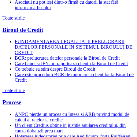
Asociații nu pot ieși dintr-o firmă cu datorii la stat fără
informarea fiscului
Toate stirile
Biroul de Credit
FUNDAMENTAREA LEGALITATII PRELUCRARII
DATELOR PERSONALE IN SISTEMUL BIROULUI DE
CREDIT
BCR: prelucrarea datelor personale la Biroul de Credit
Care banci si IFN-uri raporteaza clientii la Biroul de Credit
Ce trebuie sa stim despre Biroul de Credit
Care este procedura BCR de raportare a clientilor la Biroul de
Credit
Toate stirile
Procese
ANPC pierde un proces cu Intesa si ARB privind modul de
calcul al ratelor la credite
Un client Credius obtine in justitie anularea creditului, din
cauza dobanzii prea mari
Hotararea judecatoriei prin care Aedificium, fosta Raiffeisen