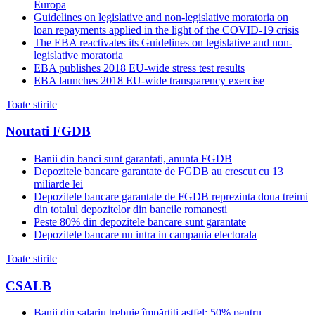
Europa
Guidelines on legislative and non-legislative moratoria on
loan repayments applied in the light of the COVID-19 crisis
The EBA reactivates its Guidelines on legislative and non-
legislative moratoria
EBA publishes 2018 EU-wide stress test results
EBA launches 2018 EU-wide transparency exercise
Toate stirile
Noutati FGDB
Banii din banci sunt garantati, anunta FGDB
Depozitele bancare garantate de FGDB au crescut cu 13
miliarde lei
Depozitele bancare garantate de FGDB reprezinta doua treimi
din totalul depozitelor din bancile romanesti
Peste 80% din depozitele bancare sunt garantate
Depozitele bancare nu intra in campania electorala
Toate stirile
CSALB
Banii din salariu trebuie împărțiți astfel: 50% pentru