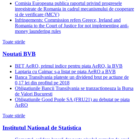
Comisia Europeana publica raportul privind progresele
inregistrate de Romania in cadrul mecanismului de cooperare
si de verificare (MCV)
Infringements: Commission refers Greece, Ireland and
Romania to the Court of Justice for not implementing anti-
money laundering rules
Toate stirile
Noutati BVB
BET AeRO, primul indice pentru piata AeRO, la BVB
Laptaria cu Caimac s-a listat pe piata AeRO a BVB
Banca Transilvania plateste un dividend brut pe actiune de
0,17 lei din profitul pe 2018
Obligatiunile Bancii Transilvania se tranzactioneaza la Bursa
de Valori Bucuresti
Obligatiunile Good Pople SA (FRU21) au debutat pe piata
AeRO
Toate stirile
Institutul National de Statistica