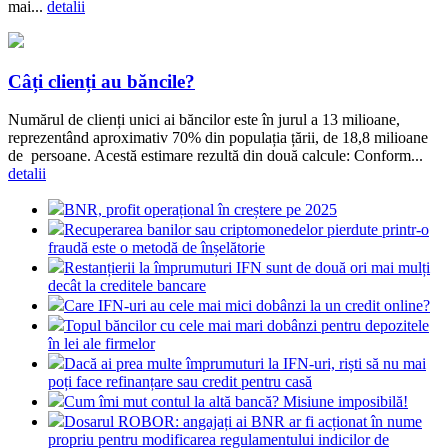
mai...
detalii
Câți clienți au băncile?
Numărul de clienți unici ai băncilor este în jurul a 13 milioane,
reprezentând aproximativ 70% din populația țării, de 18,8 milioane
de persoane. Acestă estimare rezultă din două calcule: Conform...
detalii
BNR, profit operațional în creștere pe 2025
Recuperarea banilor sau criptomonedelor pierdute printr-o
fraudă este o metodă de înșelătorie
Restanțierii la împrumuturi IFN sunt de două ori mai mulți
decât la creditele bancare
Care IFN-uri au cele mai mici dobânzi la un credit online?
Topul băncilor cu cele mai mari dobânzi pentru depozitele
în lei ale firmelor
Dacă ai prea multe împrumuturi la IFN-uri, riști să nu mai
poți face refinanțare sau credit pentru casă
Cum îmi mut contul la altă bancă? Misiune imposibilă!
Dosarul ROBOR: angajați ai BNR ar fi acționat în nume
propriu pentru modificarea regulamentului indicilor de