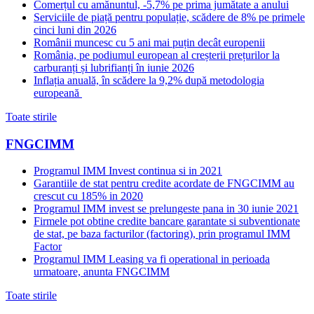
Comerțul cu amănuntul, -5,7% pe prima jumătate a anului
Serviciile de piață pentru populație, scădere de 8% pe primele
cinci luni din 2026
Românii muncesc cu 5 ani mai puțin decât europenii
România, pe podiumul european al creșterii prețurilor la
carburanți și lubrifianți în iunie 2026
Inflația anuală, în scădere la 9,2% după metodologia
europeană
Toate stirile
FNGCIMM
Programul IMM Invest continua si in 2021
Garantiile de stat pentru credite acordate de FNGCIMM au
crescut cu 185% in 2020
Programul IMM invest se prelungeste pana in 30 iunie 2021
Firmele pot obtine credite bancare garantate si subventionate
de stat, pe baza facturilor (factoring), prin programul IMM
Factor
Programul IMM Leasing va fi operational in perioada
urmatoare, anunta FNGCIMM
Toate stirile