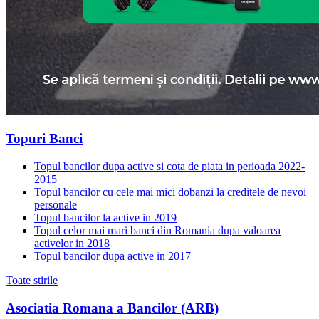
Topuri Banci
Topul bancilor dupa active si cota de piata in perioada 2022-
2015
Topul bancilor cu cele mai mici dobanzi la creditele de nevoi
personale
Topul bancilor la active in 2019
Topul celor mai mari banci din Romania dupa valoarea
activelor in 2018
Topul bancilor dupa active in 2017
Toate stirile
Asociatia Romana a Bancilor (ARB)