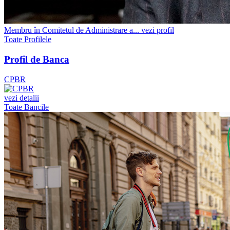
Membru în Comitetul de Administrare a...
vezi profil
Toate Profilele
Profil de Banca
CPBR
vezi detalii
Toate Bancile