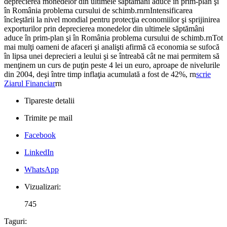
deprecierea monedelor din ultimele săptămâni aduce în prim-plan şi
în România problema cursului de schimb.rnrnIntensificarea
încleştării la nivel mondial pentru protecţia economiilor şi sprijinirea
exporturilor prin deprecierea monedelor din ultimele săptămâni
aduce în prim-plan şi în România problema cursului de schimb.rnTot
mai mulţi oameni de afaceri şi analişti afirmă că economia se sufocă
în lipsa unei deprecieri a leului şi se întreabă cât ne mai permitem să
menţinem un curs de puţin peste 4 lei un euro, aproape de nivelurile
din 2004, deşi între timp inflaţia acumulată a fost de 42%, rn
scrie
Ziarul Financiar
rn
Tipareste detalii
Trimite pe mail
Facebook
LinkedIn
WhatsApp
Vizualizari:
745
Taguri: