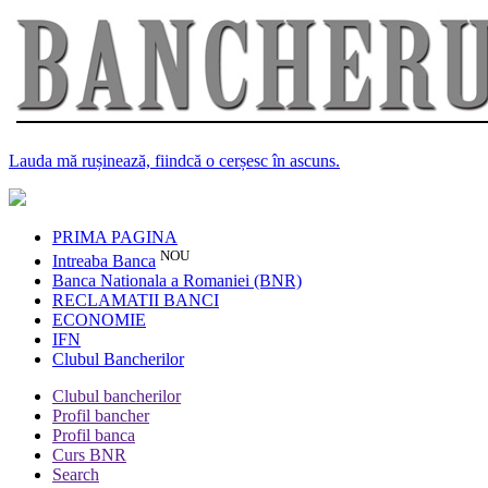
Lauda mă rușinează, fiindcă o cerșesc în ascuns.
PRIMA PAGINA
NOU
Intreaba Banca
Banca Nationala a Romaniei (BNR)
RECLAMATII BANCI
ECONOMIE
IFN
Clubul Bancherilor
Clubul bancherilor
Profil bancher
Profil banca
Curs BNR
Search