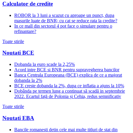
Calculator de credite
ROBOR la 3 luni a scazut cu aproape un punct, dupa
masurile luate de BNR; cu cat se reduce rata la credite?
In ce mall din sectorul 4 pot face o simulare pentru o
refinantare?
Toate stirile
Noutati BCE
Dobanda la euro scade la 2,25%
Acord intre BCE si BNR pentru supravegherea bancilor
Banca Centrala Europeana (BCE) explica de ce a majorat
dobanda la 2%
BCE creste dobanda la 2%, dupa ce inflatia a ajuns la 10%
Dobânda pe termen lung a continuat să scadă in septembrie
2022. Ecartul față de Polonia și Cehia, redus semnificativ
Toate stirile
Noutati EBA
Bancile romanesti detin cele mai multe titluri de stat din