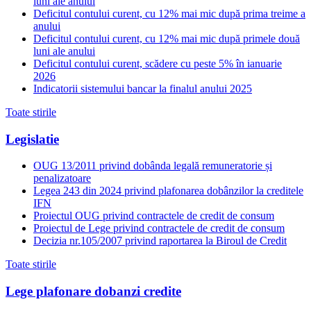
luni ale anului
Deficitul contului curent, cu 12% mai mic după prima treime a
anului
Deficitul contului curent, cu 12% mai mic după primele două
luni ale anului
Deficitul contului curent, scădere cu peste 5% în ianuarie
2026
Indicatorii sistemului bancar la finalul anului 2025
Toate stirile
Legislatie
OUG 13/2011 privind dobânda legală remuneratorie și
penalizatoare
Legea 243 din 2024 privind plafonarea dobânzilor la creditele
IFN
Proiectul OUG privind contractele de credit de consum
Proiectul de Lege privind contractele de credit de consum
Decizia nr.105/2007 privind raportarea la Biroul de Credit
Toate stirile
Lege plafonare dobanzi credite