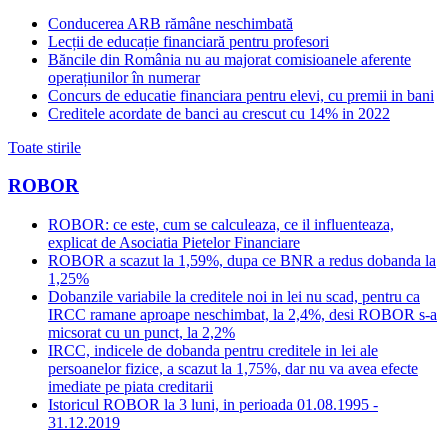
Conducerea ARB rămâne neschimbată
Lecții de educație financiară pentru profesori
Băncile din România nu au majorat comisioanele aferente
operațiunilor în numerar
Concurs de educatie financiara pentru elevi, cu premii in bani
Creditele acordate de banci au crescut cu 14% in 2022
Toate stirile
ROBOR
ROBOR: ce este, cum se calculeaza, ce il influenteaza,
explicat de Asociatia Pietelor Financiare
ROBOR a scazut la 1,59%, dupa ce BNR a redus dobanda la
1,25%
Dobanzile variabile la creditele noi in lei nu scad, pentru ca
IRCC ramane aproape neschimbat, la 2,4%, desi ROBOR s-a
micsorat cu un punct, la 2,2%
IRCC, indicele de dobanda pentru creditele in lei ale
persoanelor fizice, a scazut la 1,75%, dar nu va avea efecte
imediate pe piata creditarii
Istoricul ROBOR la 3 luni, in perioada 01.08.1995 -
31.12.2019