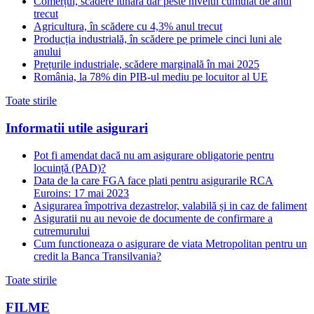
Comerțul, scădere lunară dar peste nivelul cumulat de anul
trecut
Agricultura, în scădere cu 4,3% anul trecut
Producția industrială, în scădere pe primele cinci luni ale
anului
Prețurile industriale, scădere marginală în mai 2025
România, la 78% din PIB-ul mediu pe locuitor al UE
Toate stirile
Informatii utile asigurari
Pot fi amendat dacă nu am asigurare obligatorie pentru
locuință (PAD)?
Data de la care FGA face plati pentru asigurarile RCA
Euroins: 17 mai 2023
Asigurarea împotriva dezastrelor, valabilă și in caz de faliment
Asiguratii nu au nevoie de documente de confirmare a
cutremurului
Cum functioneaza o asigurare de viata Metropolitan pentru un
credit la Banca Transilvania?
Toate stirile
FILME