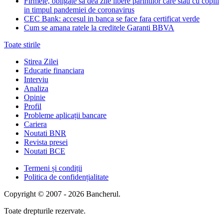
Firmele, obligate sa dea zile libere parintilor care stau cu copiii
in timpul pandemiei de coronavirus
CEC Bank: accesul in banca se face fara certificat verde
Cum se amana ratele la creditele Garanti BBVA
Toate stirile
Stirea Zilei
Educatie financiara
Interviu
Analiza
Opinie
Profil
Probleme aplicații bancare
Cariera
Noutati BNR
Revista presei
Noutati BCE
Termeni și condiții
Politica de confidențialitate
Copyright © 2007 - 2026 Bancherul.
Toate drepturile rezervate.