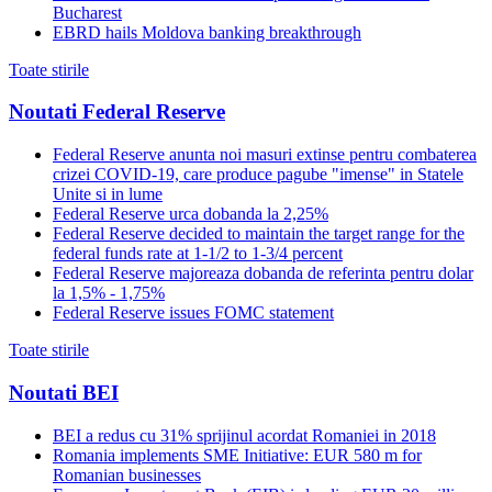
Bucharest
EBRD hails Moldova banking breakthrough
Toate stirile
Noutati Federal Reserve
Federal Reserve anunta noi masuri extinse pentru combaterea
crizei COVID-19, care produce pagube "imense" in Statele
Unite si in lume
Federal Reserve urca dobanda la 2,25%
Federal Reserve decided to maintain the target range for the
federal funds rate at 1-1/2 to 1-3/4 percent
Federal Reserve majoreaza dobanda de referinta pentru dolar
la 1,5% - 1,75%
Federal Reserve issues FOMC statement
Toate stirile
Noutati BEI
BEI a redus cu 31% sprijinul acordat Romaniei in 2018
Romania implements SME Initiative: EUR 580 m for
Romanian businesses