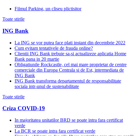
Filmul Parking, un cliseu plictisitor
Toate stirile
ING Bank
La ING se vor putea face plati instant din decembrie 2022
Cum evitam tentativele de frauda online?
Clientii ING Bank trebuie sa-si actualizeze aplicatia Home
Bank pana in 20 martie
Obligatiunile Rockcastle, cel mai mare proprietar de centre
comerciale din Europa Centrala si de Est, intermediata de
ING Bank
ING Bank transforma departamentul de responsabilitate
sociala intr-unul de sustenabilitate
Toate stirile
Criza COVID-19
In majoritatea unitatilor BRD se poate intra fara certificat
verde
La BCR se poate intra fara certificat verde