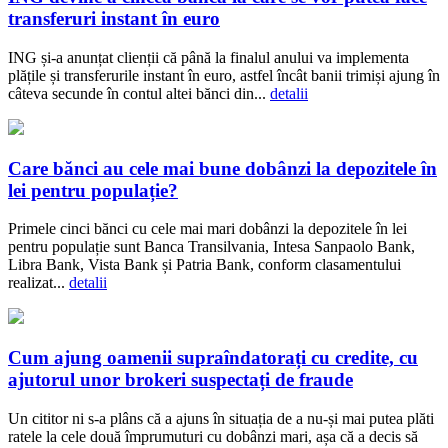
transferuri instant în euro
ING și-a anunțat clienții că până la finalul anului va implementa
plățile și transferurile instant în euro, astfel încât banii trimiși ajung în
câteva secunde în contul altei bănci din...
detalii
Care bănci au cele mai bune dobânzi la depozitele în
lei pentru populație?
Primele cinci bănci cu cele mai mari dobânzi la depozitele în lei
pentru populație sunt Banca Transilvania, Intesa Sanpaolo Bank,
Libra Bank, Vista Bank și Patria Bank, conform clasamentului
realizat...
detalii
Cum ajung oamenii supraîndatorați cu credite, cu
ajutorul unor brokeri suspectați de fraude
Un cititor ni s-a plâns că a ajuns în situația de a nu-și mai putea plăti
ratele la cele două împrumuturi cu dobânzi mari, așa că a decis să