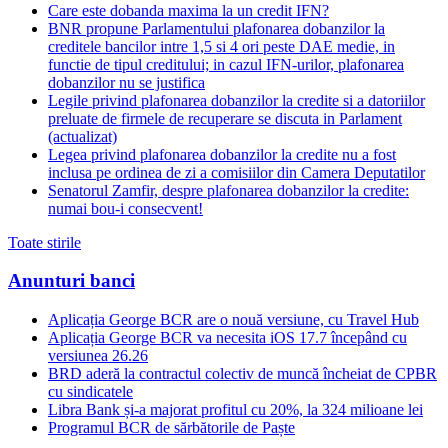
Care este dobanda maxima la un credit IFN?
BNR propune Parlamentului plafonarea dobanzilor la
creditele bancilor intre 1,5 si 4 ori peste DAE medie, in
functie de tipul creditului; in cazul IFN-urilor, plafonarea
dobanzilor nu se justifica
Legile privind plafonarea dobanzilor la credite si a datoriilor
preluate de firmele de recuperare se discuta in Parlament
(actualizat)
Legea privind plafonarea dobanzilor la credite nu a fost
inclusa pe ordinea de zi a comisiilor din Camera Deputatilor
Senatorul Zamfir, despre plafonarea dobanzilor la credite:
numai bou-i consecvent!
Toate stirile
Anunturi banci
Aplicația George BCR are o nouă versiune, cu Travel Hub
Aplicația George BCR va necesita iOS 17.7 începând cu
versiunea 26.26
BRD aderă la contractul colectiv de muncă încheiat de CPBR
cu sindicatele
Libra Bank și-a majorat profitul cu 20%, la 324 milioane lei
Programul BCR de sărbătorile de Paște