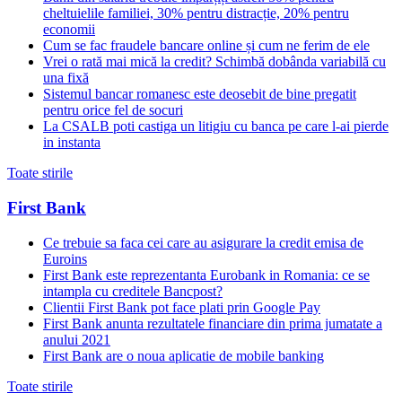
cheltuielile familiei, 30% pentru distracție, 20% pentru
economii
Cum se fac fraudele bancare online și cum ne ferim de ele
Vrei o rată mai mică la credit? Schimbă dobânda variabilă cu
una fixă
Sistemul bancar romanesc este deosebit de bine pregatit
pentru orice fel de socuri
La CSALB poti castiga un litigiu cu banca pe care l-ai pierde
in instanta
Toate stirile
First Bank
Ce trebuie sa faca cei care au asigurare la credit emisa de
Euroins
First Bank este reprezentanta Eurobank in Romania: ce se
intampla cu creditele Bancpost?
Clientii First Bank pot face plati prin Google Pay
First Bank anunta rezultatele financiare din prima jumatate a
anului 2021
First Bank are o noua aplicatie de mobile banking
Toate stirile