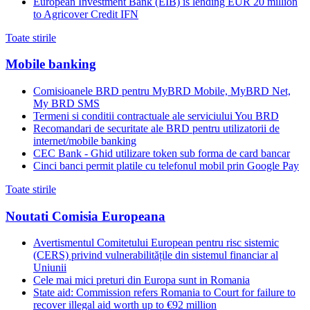
European Investment Bank (EIB) is lending EUR 20 million
to Agricover Credit IFN
Toate stirile
Mobile banking
Comisioanele BRD pentru MyBRD Mobile, MyBRD Net,
My BRD SMS
Termeni si conditii contractuale ale serviciului You BRD
Recomandari de securitate ale BRD pentru utilizatorii de
internet/mobile banking
CEC Bank - Ghid utilizare token sub forma de card bancar
Cinci banci permit platile cu telefonul mobil prin Google Pay
Toate stirile
Noutati Comisia Europeana
Avertismentul Comitetului European pentru risc sistemic
(CERS) privind vulnerabilitățile din sistemul financiar al
Uniunii
Cele mai mici preturi din Europa sunt in Romania
State aid: Commission refers Romania to Court for failure to
recover illegal aid worth up to €92 million