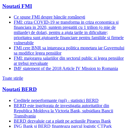
Noutati FMI
Ce spune FMI despre băncile românești
FMI: criza COVID-19 se transforma in criza economica si
financiara in 2020, suntem pregatiti cu 1 trilion (o mie de
miliarde) de dolari, pentru a ajuta tarile in dificultate;
prioritatea sunt ajutoarele financiare pentru familiile si firmele
vulnerabile
FMI cere BNR sa intareasca politica monetara iar Guvernului
sa modifice legea pensiilor
FMI: majorarea salariilor din sectorul public si legea pensiilor
ar trebui reevaluate
IMF statement of the 2018 Article IV Mission to Romania
Toate stirile
Noutati BERD
Creditele neperformante (npl) - statistici BERD
BERD este ingrijorata de investigatia autoritatilor din
Republica Moldova la Victoria Bank, subsidiara Bancii
Transilvania
BERD dezvaluie cat a platit pe actiunile Piraeus Bank
ING Bank si BERD finanteaza parcul logistic CTPark