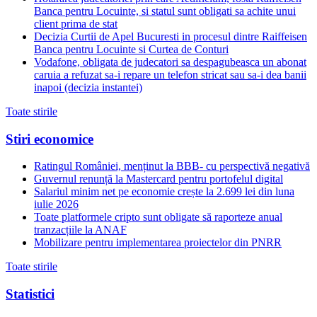
Banca pentru Locuinte, si statul sunt obligati sa achite unui
client prima de stat
Decizia Curtii de Apel Bucuresti in procesul dintre Raiffeisen
Banca pentru Locuinte si Curtea de Conturi
Vodafone, obligata de judecatori sa despagubeasca un abonat
caruia a refuzat sa-i repare un telefon stricat sau sa-i dea banii
inapoi (decizia instantei)
Toate stirile
Stiri economice
Ratingul României, menținut la BBB- cu perspectivă negativă
Guvernul renunță la Mastercard pentru portofelul digital
Salariul minim net pe economie crește la 2.699 lei din luna
iulie 2026
Toate platformele cripto sunt obligate să raporteze anual
tranzacțiile la ANAF
Mobilizare pentru implementarea proiectelor din PNRR
Toate stirile
Statistici