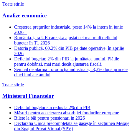
Toate stirile
Analize economice
Creșterea prețurilor industriale, peste 14% la intern în iunie
2026
România, țara UE care și-a ajustat cel mai mult deficitul
bugetar în T1 2026
Datoria publică, 60,2% din PIB pe date operative, în aprilie
2026
Deficitul bugetar, 2% din PIB la jumătatea anului. Plățile
pentru dobânzi, mai mari decât ajustarea fiscală
Semnal de alarmă - producția industrială, -3,3% după primele
cinci luni ale anului
Toate stirile
Ministerul Finantelor
Deficitul bugetar s-a redus la 2% din PIB
Măsuri pentru accelerarea absorbției fondurilor europene
Bilete la băi pentru pensionari în 2026
Declarația Unică precompletată se găsește în secțiunea Mesaje
din Spațiul Privat Virtual (SPV)