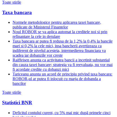
Toate stirile
Taxa bancara
Normele metodologice pentru aplicarea taxei bancare,
publicate de Ministerul Finantelor
Noul ROBOR se va aplica automat la creditele noi si prin
refinantare la cele in derulare
Taxa bancara ar putea fi redusa de la 1,2% la 0,4% la bancile
mari si 0,2% la cele mici, insa bancherii avertizeaza ca
indiferent de nivelul acesteia, intermedierea financiara va
scadea iar dobanzile vor creste
Raiffeisen anunta ca activitatea bancii a incetinit substantial
din cauza taxei bancare; strategia va fi reevaluata, nu vor mai
fi acordate credite cu dobanzi mici
Tariceanu anunta un acord de principiu privind taxa bancara:
ROBOR-ul ar putea fi inlocuit cu marja de dobanda a
bancilor
Toate stirile
Statistici BNR
Deficitul contului curent, cu 5% mai mic după primele cinci