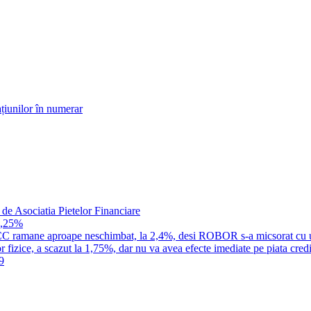
țiunilor în numerar
 de Asociatia Pietelor Financiare
1,25%
a IRCC ramane aproape neschimbat, la 2,4%, desi ROBOR s-a micsorat cu 
 fizice, a scazut la 1,75%, dar nu va avea efecte imediate pe piata credi
9