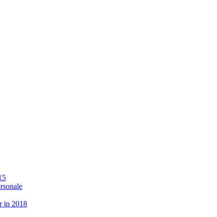
15
ersonale
r in 2018