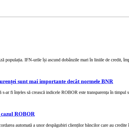
ză populația. IFN-urile își ascund dobânzile mari în liniile de credit, î
ncurenței sunt mai importante decât normele BNR
-ar fi înțeles să crească indicele ROBOR este transparența în timpul stab
 în cazul ROBOR
rea automată a unor despăgubiri clienților băncilor care au credite în 