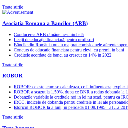
Toate stirile
Asociatia Romana a Bancilor (ARB)
Conducerea ARB rămâne neschimbată
Lecții de educație financiară pentru profesori
Băncile din România nu au majorat comisioanele aferente opera
Concurs de educatie financiara pentru elevi, cu premii in bani
Creditele acordate de banci au crescut cu 14% in 2022
Toate stirile
ROBOR
ROBOR: ce este, cum se calculeaza, ce il influenteaza, explicat
ROBOR a scazut la 1,59%, dupa ce BNR a redus dobanda la 
Dobanzile variabile la creditele noi in lei nu scad, pentru c
IRCC, indicele de dobanda pentru creditele in lei ale persoanelor
Istoricul ROBOR la 3 luni, in perioada 01.08.1995 - 31.12.201
Toate stirile