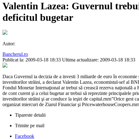
Valentin Lazea: Guvernul trebuie
deficitul bugetar
Autor:
Bancherul.ro
Publicat la: 2009-03-18 18:33
Ultima actualizare: 2009-03-18 18:33
Daca Guvernul ia decizia de a investi 3 miliarde de euro în economie şi a
investitorilor străini, a declarat Valentin Lazea, economistul-sef al
Fondul Monetar Internaţional ar trebui să crească rezerva naţională a Ro
de cont curent şi a celui bugetar ar trebui să reprezinte principalele pr
investitorilor străini şi ar conduce la ieşiri de capital.rnrn”Orice gest 
organizat miercuri de Ziarul Financiar şi PricewaterhouseCoopers.rnr
Tipareste detalii
Trimite pe mail
Facebook