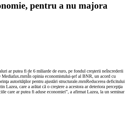
economie, pentru a nu majora
luri ar putea fi de 6 miliarde de euro, pe fondul creşterii neîncrederii
 de Mediafax.rnrnÎn opinia economistului-şef al BNR, un acord cu
inţa autorităţilor pentru ajustări structurale.rnrnReducerea deficitului
tin Lazea, care a arătat că o creştere a acestora ar deteriora percepţia
ficiile care ar putea fi aduse economiei”, a afirmat Lazea, la un seminar