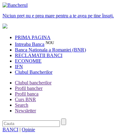
Niciun preț nu e prea mare pentru a te avea pe tine însuți.
PRIMA PAGINA
NOU
Intreaba Banca
Banca Nationala a Romaniei (BNR)
RECLAMATII BANCI
ECONOMIE
IFN
Clubul Bancherilor
Clubul bancherilor
Profil bancher
Profil banca
Curs BNR
Search
Newsletter
BANCI
|
Opinie