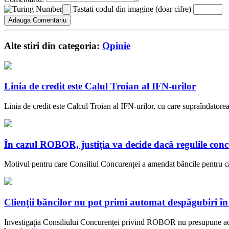
Tastati codul din imagine (doar cifre)
Alte stiri din categoria:
Opinie
Linia de credit este Calul Troian al IFN-urilor
Linia de credit este Calcul Troian al IFN-urilor, cu care supraîndatorea
În cazul ROBOR, justiția va decide dacă regulile co
Motivul pentru care Consiliul Concurenței a amendat băncile pentru că s
Clienții băncilor nu pot primi automat despăgubiri
Investigația Consiliului Concurenței privind ROBOR nu presupune acorda