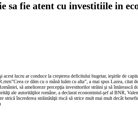
 sa fie atent cu investitiile in 
cest lucru ar conduce la creşterea deficitului bugetar, ieşirile de capita
 BNR.rnrn”Ceea ce dăm cu o mână luăm cu alta”, a mai spus Lazea, citat
mâniei, să amelioreze percepţia investitorilor străini şi să întărească dor
iorităţi ale autorităţilor române, a declarat economistul-şef al BNR, Valen
care strică încrederea străinătăţii riscă să strice mult mai mult decât bene
n