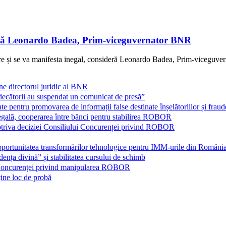
sideră Leonardo Badea, Prim-viceguvernator BNR
ziere și se va manifesta inegal, consideră Leonardo Badea, Prim-viceguver
directorul juridic al BNR
„judecătorii au suspendat un comunicat de presă”
 pentru promovarea de informații false destinate înșelătoriilor și fraud
legală, cooperarea între bănci pentru stabilirea ROBOR
otriva deciziei Consiliului Concurenței privind ROBOR
portunitatea transformărilor tehnologice pentru IMM-urile din Româ
ța divină” și stabilitatea cursului de schimb
i Concurenței privind manipularea ROBOR
ine loc de probă