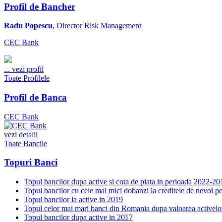
Profil de Bancher
Radu Popescu
, Director Risk Management
CEC Bank
...
vezi profil
Toate Profilele
Profil de Banca
CEC Bank
vezi detalii
Toate Bancile
Topuri Banci
Topul bancilor dupa active si cota de piata in perioada 2022-20
Topul bancilor cu cele mai mici dobanzi la creditele de nevoi p
Topul bancilor la active in 2019
Topul celor mai mari banci din Romania dupa valoarea activelo
Topul bancilor dupa active in 2017