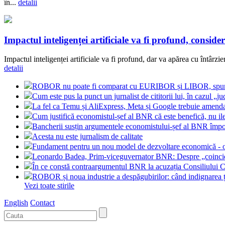
în...
detalii
Impactul inteligenței artificiale va fi profund, con
Impactul inteligenței artificiale va fi profund, dar va apărea cu întâr
detalii
ROBOR nu poate fi comparat cu EURIBOR și LIBOR, spune 
Cum este pus la punct un jurnalist de cititorii lui, în cazul 
La fel ca Temu și AliExpress, Meta și Google trebuie amendate
Cum justifică economistul-șef al BNR că este benefică, nu i
Bancherii susțin argumentele economistului-șef al BNR împ
Acesta nu este jurnalism de calitate
Fundament pentru un nou model de dezvoltare economică - o
Leonardo Badea, Prim-viceguvernator BNR: Despre „coinciden
În ce constă contraargumentul BNR la acuzația Consiliulu
ROBOR și noua industrie a despăgubirilor: când indignarea ț
Vezi toate stirile
English
Contact